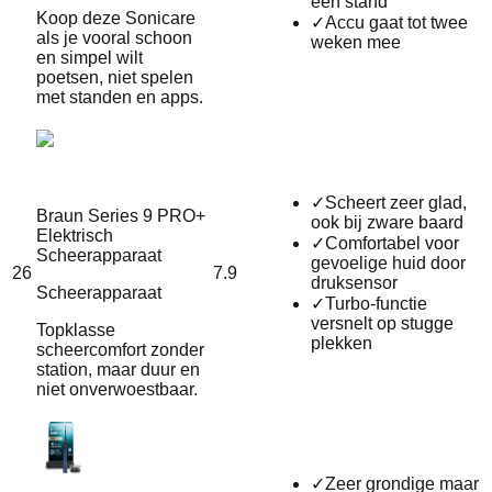
één stand
Koop deze Sonicare
✓
Accu gaat tot twee
als je vooral schoon
weken mee
en simpel wilt
poetsen, niet spelen
met standen en apps.
✓
Scheert zeer glad,
Braun Series 9 PRO+
ook bij zware baard
Elektrisch
✓
Comfortabel voor
Scheerapparaat
gevoelige huid door
26
7.9
druksensor
Scheerapparaat
✓
Turbo‑functie
versnelt op stugge
Topklasse
plekken
scheercomfort zonder
station, maar duur en
niet onverwoestbaar.
✓
Zeer grondige maar