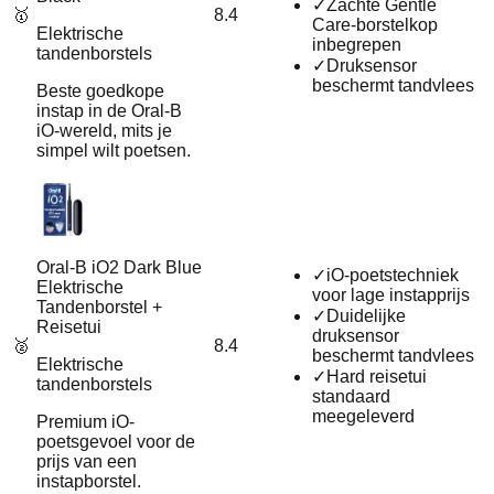
✓
Zachte Gentle
🥇
8.4
Care‑borstelkop
Elektrische
inbegrepen
tandenborstels
✓
Druksensor
beschermt tandvlees
Beste goedkope
instap in de Oral‑B
iO‑wereld, mits je
simpel wilt poetsen.
Oral-B iO2 Dark Blue
✓
iO-poetstechniek
Elektrische
voor lage instapprijs
Tandenborstel +
✓
Duidelijke
Reisetui
druksensor
🥈
8.4
beschermt tandvlees
Elektrische
✓
Hard reisetui
tandenborstels
standaard
meegeleverd
Premium iO-
poetsgevoel voor de
prijs van een
instapborstel.