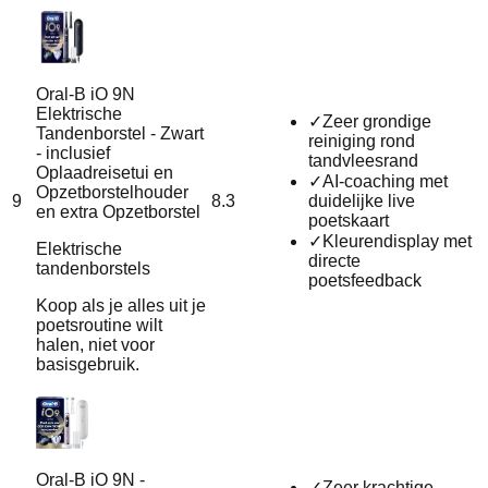
Oral-B iO 9N
Elektrische
✓
Zeer grondige
Tandenborstel - Zwart
reiniging rond
- inclusief
tandvleesrand
Oplaadreisetui en
✓
AI‑coaching met
Opzetborstelhouder
9
8.3
duidelijke live
en extra Opzetborstel
poetskaart
✓
Kleurendisplay met
Elektrische
directe
tandenborstels
poetsfeedback
Koop als je alles uit je
poetsroutine wilt
halen, niet voor
basisgebruik.
Oral-B iO 9N -
✓
Zeer krachtige,