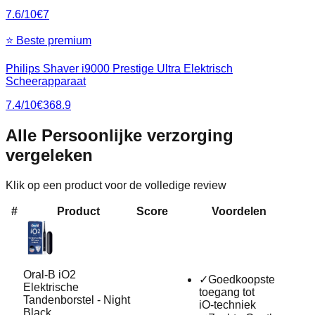
7.6
/10
€
7
⭐ Beste premium
Philips Shaver i9000 Prestige Ultra Elektrisch
Scheerapparaat
7.4
/10
€
368.9
Alle
Persoonlijke verzorging
vergeleken
Klik op een product voor de volledige review
#
Product
Score
Voordelen
Oral-B iO2
✓
Goedkoopste
Elektrische
toegang tot
Tandenborstel - Night
iO‑techniek
Black