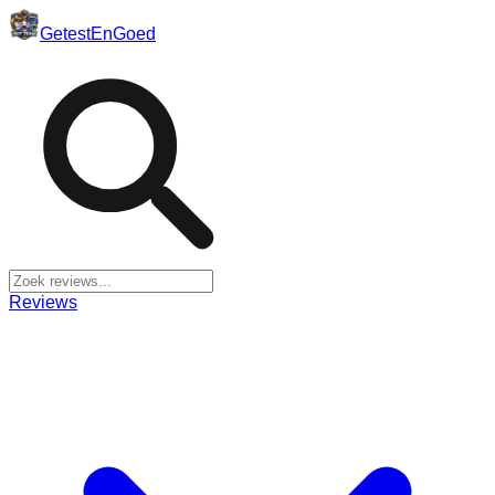
Getest
En
Goed
Reviews