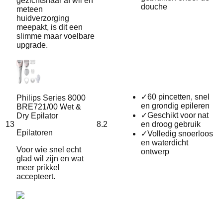
gezichtshaar af wil én
douche
meteen
huidverzorging
meepakt, is dit een
slimme maar voelbare
upgrade.
✓
60 pincetten, snel
Philips Series 8000
en grondig epileren
BRE721/00 Wet &
✓
Geschikt voor nat
Dry Epilator
13
8.2
en droog gebruik
Epilatoren
✓
Volledig snoerloos
en waterdicht
Voor wie snel echt
ontwerp
glad wil zijn en wat
meer prikkel
accepteert.