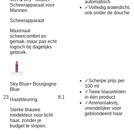
automatisch
Scheerapparaat voor
✓
Volledig waterdicht,
Mannen
ook onder de douche
Scheerapparaat
Maximaal
scheercomfort en
gemak, maar pas echt
logisch bij dagelijks
gebruik.
✓
Scherpe prijs per
Sky Blue+ Bourgogne
100 ml
Blue
✓
Twee blauwtinten
23
8.1
in één product
Haarkleuring
✓
Ammoniakvrij,
vriendelijker voor
Sterke blauwe
geblondeerd haar
modekleur voor licht
haar, zonder je
budget te slopen.