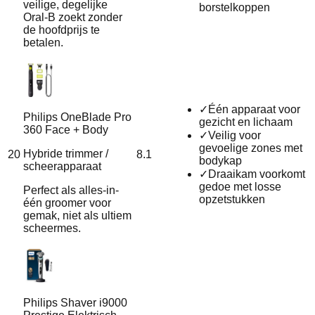
veilige, degelijke
borstelkoppen
Oral‑B zoekt zonder
de hoofdprijs te
betalen.
✓
Één apparaat voor
Philips OneBlade Pro
gezicht en lichaam
360 Face + Body
✓
Veilig voor
gevoelige zones met
Hybride trimmer /
20
8.1
bodykap
scheerapparaat
✓
Draaikam voorkomt
gedoe met losse
Perfect als alles-in-
opzetstukken
één groomer voor
gemak, niet als ultiem
scheermes.
Philips Shaver i9000