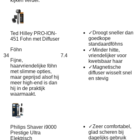
kijken verder.
✓
Droogt sneller dan
Ted Hilley PRO-ION-
goedkope
451 Fohn met Diffuser
standaardföhns
Föhn
✓
Minder hitte,
34
7.4
vriendelijker voor
Fijne,
kwetsbaar haar
haarvriendelijke föhn
✓
Magnetische
met slimme opties,
diffuser wisselt snel
maar geprijsd alsof hij
en stevig
meer high-end is dan
hij in de praktijk
waarmaakt.
✓
Zeer comfortabel,
Philips Shaver i9000
glad scheren bij
Prestige Ultra
dagelijks gebruik
Elektrisch