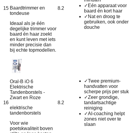
✓
Eén apparaat voor
Baardtrimmer en
15
8.2
baard én kort haar
tondeuse
✓
Nat en droog te
gebruiken, ook onder
Ideaal als je één
douche
degelijke trimmer voor
baard én haar zoekt
en kunt leven met iets
minder precisie dan
bij echte topmodellen.
✓
Twee premium-
Oral-B iO 6
handvatten voor
Elektrische
scherpe prijs per stuk
Tandenborstels -
✓
Zeer grondige,
Zwart en Roze
16
8.2
tandartsachtige
elektrische
reiniging
tandenborstels
✓
AI-coaching helpt
zones niet over te
Voor wie
slaan
poetskwaliteit boven