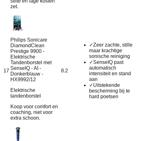
stilte en lage kosten
zet.
Philips Sonicare
✓
Zeer zachte, stille
DiamondClean
maar krachtige
Prestige 9900 -
sonische reiniging
Elektrische
✓
SenseIQ past
Tandenborstel met
automatisch
SenseIQ - AI -
17
8.2
intensiteit en stand
Donkerblauw -
aan
HX9992/12
✓
Uitstekende
Elektrische
bescherming bij te
tandenborstel
hard poetsen
Koop voor comfort en
coaching, niet voor
extra schoon.