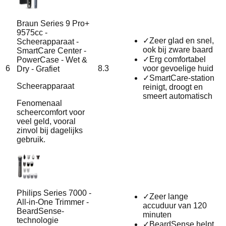
Braun Series 9 Pro+
9575cc -
✓
Zeer glad en snel,
Scheerapparaat -
ook bij zware baard
SmartCare Center -
✓
Erg comfortabel
PowerCase - Wet &
6
8.3
voor gevoelige huid
Dry - Grafiet
✓
SmartCare-station
Scheerapparaat
reinigt, droogt en
smeert automatisch
Fenomenaal
scheercomfort voor
veel geld, vooral
zinvol bij dagelijks
gebruik.
Philips Series 7000 -
✓
Zeer lange
All-in-One Trimmer -
accuduur van 120
BeardSense-
minuten
technologie
✓
BeardSense helpt