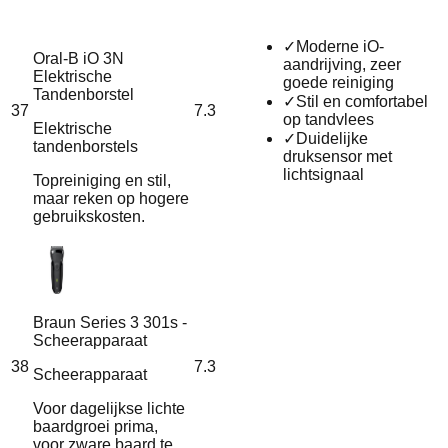
✓
Moderne iO-
Oral-B iO 3N
aandrijving, zeer
Elektrische
goede reiniging
Tandenborstel
✓
Stil en comfortabel
37
7.3
op tandvlees
Elektrische
✓
Duidelijke
tandenborstels
druksensor met
lichtsignaal
Topreiniging en stil,
maar reken op hogere
gebruikskosten.
Braun Series 3 301s -
Scheerapparaat
38
7.3
Scheerapparaat
Voor dagelijkse lichte
baardgroei prima,
voor zware baard te