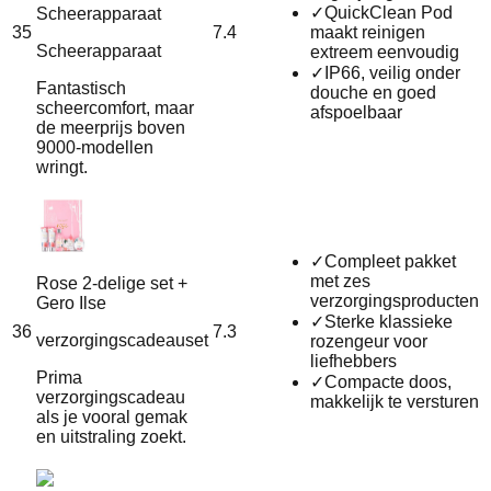
✓
QuickClean Pod
Scheerapparaat
35
7.4
maakt reinigen
Scheerapparaat
extreem eenvoudig
✓
IP66, veilig onder
Fantastisch
douche en goed
scheercomfort, maar
afspoelbaar
de meerprijs boven
9000‑modellen
wringt.
✓
Compleet pakket
met zes
Rose 2-delige set +
verzorgingsproducten
Gero Ilse
✓
Sterke klassieke
36
7.3
verzorgingscadeauset
rozengeur voor
liefhebbers
Prima
✓
Compacte doos,
verzorgingscadeau
makkelijk te versturen
als je vooral gemak
en uitstraling zoekt.