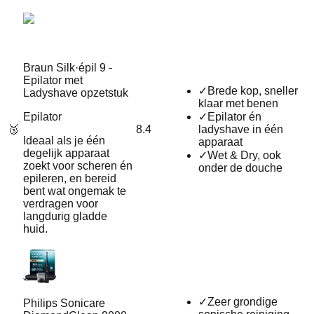
Braun Silk·épil 9 -
Epilator met
✓
Brede kop, sneller
Ladyshave opzetstuk
klaar met benen
Epilator
✓
Epilator én
🥉
8.4
ladyshave in één
Ideaal als je één
apparaat
degelijk apparaat
✓
Wet & Dry, ook
zoekt voor scheren én
onder de douche
epileren, en bereid
bent wat ongemak te
verdragen voor
langdurig gladde
huid.
✓
Zeer grondige
Philips Sonicare