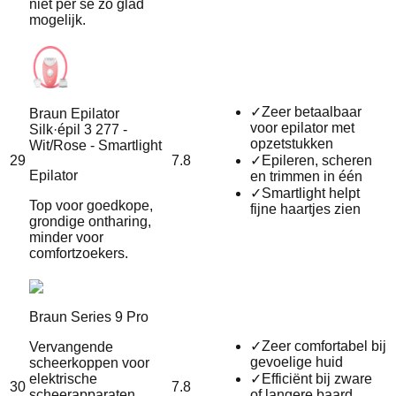
niet per se zo glad
mogelijk.
✓
Zeer betaalbaar
Braun Epilator
voor epilator met
Silk·épil 3 277 -
opzetstukken
Wit/Rose - Smartlight
29
7.8
✓
Epileren, scheren
Epilator
en trimmen in één
✓
Smartlight helpt
Top voor goedkope,
fijne haartjes zien
grondige ontharing,
minder voor
comfortzoekers.
Braun Series 9 Pro
✓
Zeer comfortabel bij
Vervangende
gevoelige huid
scheerkoppen voor
elektrische
✓
Efficiënt bij zware
30
7.8
scheerapparaten
of langere baard