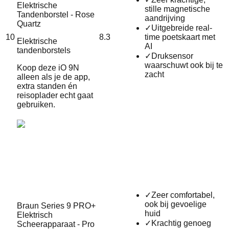
Elektrische
stille magnetische
Tandenborstel - Rose
aandrijving
Quartz
✓
Uitgebreide real-
10
8.3
time poetskaart met
Elektrische
AI
tandenborstels
✓
Druksensor
waarschuwt ook bij te
Koop deze iO 9N
zacht
alleen als je de app,
extra standen én
reisoplader echt gaat
gebruiken.
✓
Zeer comfortabel,
ook bij gevoelige
Braun Series 9 PRO+
huid
Elektrisch
✓
Krachtig genoeg
Scheerapparaat - Pro