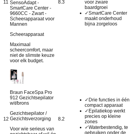
11
8.3
voor zware
SensoAdapt -
baardgroei
SmartCare Center -
✓
SmartCare Center
9660CC - Zwart -
maakt onderhoud
Scheerapparaat voor
bijna zorgeloos
Mannen
Scheerapparaat
Maximaal
scheercomfort, maar
niet de slimste keuze
voor elk budget.
Braun FaceSpa Pro
912 Gezichtsepilator
✓
Drie functies in één
wit/brons
compact apparaat
✓
Epilatiekop werkt
Gezichtsepilator /
precies op kleine
Gezichtsverzorging
12
8.2
zones
✓
Waterbestendig, te
Voor wie serieus van
gebruiken onder de