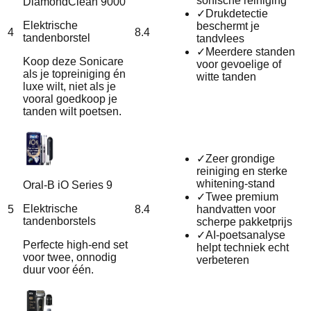
sonische reiniging
DiamondClean 9000
✓
Drukdetectie
Elektrische
beschermt je
4
8.4
tandenborstel
tandvlees
✓
Meerdere standen
Koop deze Sonicare
voor gevoelige of
als je topreiniging én
witte tanden
luxe wilt, niet als je
vooral goedkoop je
tanden wilt poetsen.
✓
Zeer grondige
reiniging en sterke
whitening-stand
Oral-B iO Series 9
✓
Twee premium
Elektrische
5
8.4
handvatten voor
tandenborstels
scherpe pakketprijs
✓
AI-poetsanalyse
Perfecte high-end set
helpt techniek echt
voor twee, onnodig
verbeteren
duur voor één.