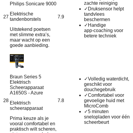
zachte reiniging
Philips Sonicare 9000
✓
Druksensor helpt
Elektrische
tandvlees
27
7.9
tandenborstels
beschermen
✓
Handige
Uitstekend poetsen
app‑coaching voor
met slimme extra’s,
betere techniek
maar wacht op een
goede aanbieding.
Braun Series 5
✓
Volledig waterdicht,
Elektrisch
geschikt voor
Scheerapparaat
douchegebruik
A1650S - Azure
✓
Comfortabel voor
28
7.8
gevoelige huid met
Elektrisch
MicroComb
scheerapparaat
✓
5 minuten
snelopladen voor één
Prima keuze als je
scheerbeurt
vooral comfortabel en
praktisch wilt scheren,