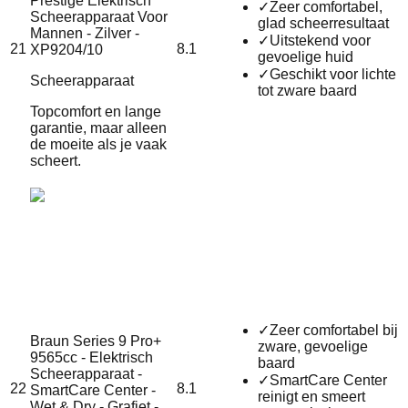
Prestige Elektrisch
✓
Zeer comfortabel,
Scheerapparaat Voor
glad scheerresultaat
Mannen - Zilver -
✓
Uitstekend voor
21
8.1
XP9204/10
gevoelige huid
✓
Geschikt voor lichte
Scheerapparaat
tot zware baard
Topcomfort en lange
garantie, maar alleen
de moeite als je vaak
scheert.
✓
Zeer comfortabel bij
Braun Series 9 Pro+
zware, gevoelige
9565cc - Elektrisch
baard
Scheerapparaat -
✓
SmartCare Center
22
8.1
SmartCare Center -
reinigt en smeert
Wet & Dry - Grafiet -