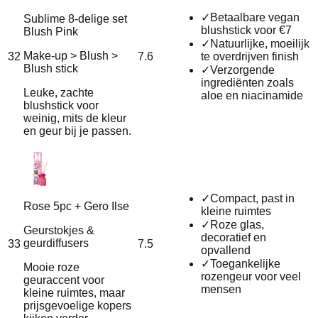
✓
Betaalbare vegan
Sublime 8-delige set
blushstick voor €7
Blush Pink
✓
Natuurlijke, moeilijk
Make-up > Blush >
32
7.6
te overdrijven finish
Blush stick
✓
Verzorgende
ingrediënten zoals
Leuke, zachte
aloe en niacinamide
blushstick voor
weinig, mits de kleur
en geur bij je passen.
✓
Compact, past in
Rose 5pc + Gero Ilse
kleine ruimtes
✓
Roze glas,
Geurstokjes &
decoratief en
geurdiffusers
33
7.5
opvallend
✓
Toegankelijke
Mooie roze
rozengeur voor veel
geuraccent voor
mensen
kleine ruimtes, maar
prijsgevoelige kopers