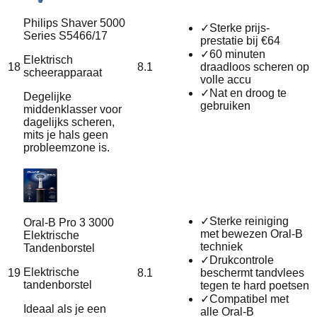
Philips Shaver 5000
✓
Sterke prijs-
Series S5466/17
prestatie bij €64
✓
60 minuten
Elektrisch
18
8.1
draadloos scheren op
scheerapparaat
volle accu
✓
Nat en droog te
Degelijke
gebruiken
middenklasser voor
dagelijks scheren,
mits je hals geen
probleemzone is.
✓
Sterke reiniging
Oral-B Pro 3 3000
met bewezen Oral-B
Elektrische
techniek
Tandenborstel
✓
Drukcontrole
Elektrische
19
8.1
beschermt tandvlees
tandenborstel
tegen te hard poetsen
✓
Compatibel met
Ideaal als je een
alle Oral-B