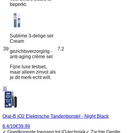
beperkt.
Sublime 3-delige set
Cream
39
7.2
gezichtsverzorging -
anti-aging crème set
Fijne luxe testset,
maar alleen zinvol als
je dit merk echt wilt.
🥇
Oral-B iO2 Elektrische Tandenborstel - Night Black
8.4
/10
€
39.99
✓
Goedkoopste toegang tot iO‑techniek
✓
Zachte Gentle