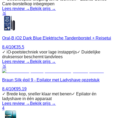
Care‑borstelkop inbegrepen
Lees review →
Bekijk prijs →
🥈
Oral-B iO2 Dark Blue Elektrische Tandenborstel + Reisetui
8.4
/10
€
35.5
✓
iO-poetstechniek voor lage instapprijs
✓
Duidelijke
druksensor beschermt tandvlees
Lees review →
Bekijk prijs →
🥉
Braun Silk·épil 9 - Epilator met Ladyshave opzetstuk
8.4
/10
€
95.19
✓
Brede kop, sneller klaar met benen
✓
Epilator én
ladyshave in één apparaat
Lees review →
Bekijk prijs →
4