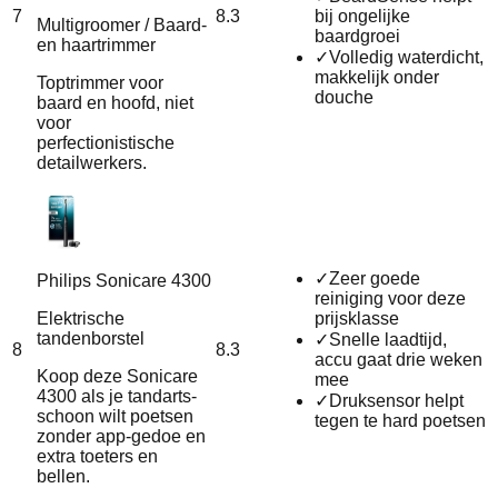
7
8.3
bij ongelijke
Multigroomer / Baard-
baardgroei
en haartrimmer
✓
Volledig waterdicht,
makkelijk onder
Toptrimmer voor
douche
baard en hoofd, niet
voor
perfectionistische
detailwerkers.
✓
Zeer goede
Philips Sonicare 4300
reiniging voor deze
Elektrische
prijsklasse
tandenborstel
✓
Snelle laadtijd,
8
8.3
accu gaat drie weken
Koop deze Sonicare
mee
4300 als je tandarts-
✓
Druksensor helpt
schoon wilt poetsen
tegen te hard poetsen
zonder app-gedoe en
extra toeters en
bellen.