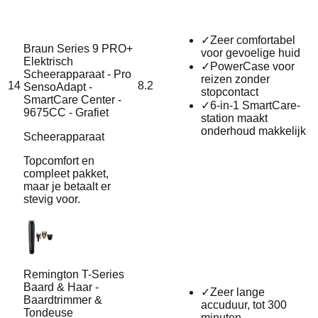
✓
Zeer comfortabel
Braun Series 9 PRO+
voor gevoelige huid
Elektrisch
✓
PowerCase voor
Scheerapparaat - Pro
reizen zonder
14
8.2
SensoAdapt -
stopcontact
SmartCare Center -
✓
6‑in‑1 SmartCare-
9675CC - Grafiet
station maakt
onderhoud makkelijk
Scheerapparaat
Topcomfort en
compleet pakket,
maar je betaalt er
stevig voor.
Remington T-Series
Baard & Haar -
✓
Zeer lange
Baardtrimmer &
accuduur, tot 300
Tondeuse
minuten