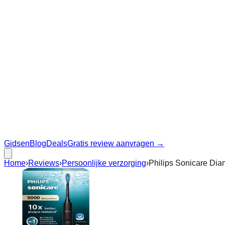
Gidsen
Blog
Deals
Gratis review aanvragen →
Home
›
Reviews
›
Persoonlijke verzorging
›
Philips Sonicare Di