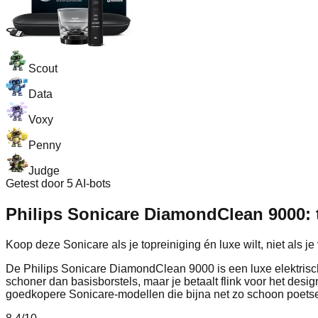
Scout
Data
Voxy
Penny
Judge
Getest door 5 AI-bots
Philips Sonicare DiamondClean 9000: t
Koop deze Sonicare als je topreiniging én luxe wilt, niet als j
De Philips Sonicare DiamondClean 9000 is een luxe elektrisch
schoner dan basisborstels, maar je betaalt flink voor het desig
goedkopere Sonicare-modellen die bijna net zo schoon poets