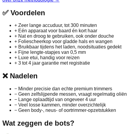
✅
Voordelen
+
Zeer lange accuduur, tot 300 minuten
+
Eén apparaat voor baard én kort haar
+
Nat en droog te gebruiken, ook onder douche
+
Foliescheerkop voor gladde hals en wangen
+
Bruikbaar tijdens het laden, noodsituaties gedekt
+
Fijne lengte-stapjes van 0,5 mm
+
Luxe etui, handig voor reizen
+
3 tot 4 jaar garantie met registratie
❌
Nadelen
−
Minder precisie dan echte premium trimmers
−
Geen zelfslijpende messen, vraagt regelmatig oliën
−
Lange oplaadtijd van ongeveer 4 uur
−
Veel losse kammen, minder overzichtelijk
−
Geen body-, neus- of oortrimmer-opzetstukken
Wat zeggen de bots?