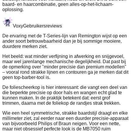
baard- en haarcombinatie, geen alles-op-het-lichaam-
oplossing.
Voxy
Gebruikersreviews
De ervaring met de T-Series-lijn van Remington wijst op een
ander soort betrouwbaarheid dan je bij sommige mooiere,
duurdere merken ziet.
Het beeld: wat minder verfijning in afwerking en snijgevoel,
maar wel jarenlange mechanische degelijkheid. Dat past bij
de opmerking over "minder precisie dan premium modellen"
– vooral rond strakke lijnen en contouren ga je merken dat dit
geen top-barber-tool is.
De foliescheerkop is hier interessant: die vangt een deel van
die beperkte precisie op door hals en wangen echt glad te
kunnen maken. In de praktijk betekent dat: eerst grof
trimmen, daarna met de foliekop de randjes strak trekken.
Wie een heel symmetrische, strakke baardstijl draagt en elke
millimeter ziet, zal eerder naar een duurder precisie-apparaat
van bijvoorbeeld Philips of Braun neigen. Voor een nette,
maar niet obsessief perfecte look is de MB7050 ruim