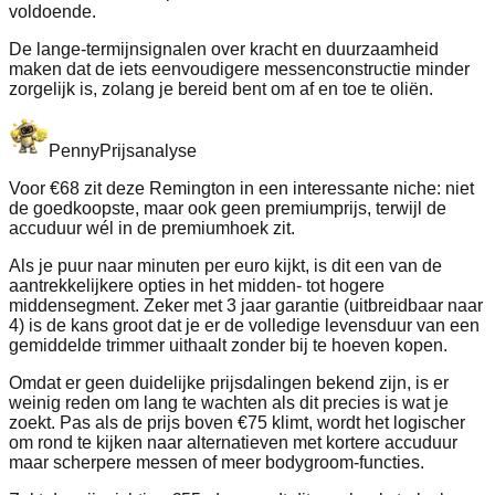
voldoende.
De lange-termijnsignalen over kracht en duurzaamheid
maken dat de iets eenvoudigere messenconstructie minder
zorgelijk is, zolang je bereid bent om af en toe te oliën.
Penny
Prijsanalyse
Voor €68 zit deze Remington in een interessante niche: niet
de goedkoopste, maar ook geen premiumprijs, terwijl de
accuduur wél in de premiumhoek zit.
Als je puur naar minuten per euro kijkt, is dit een van de
aantrekkelijkere opties in het midden- tot hogere
middensegment. Zeker met 3 jaar garantie (uitbreidbaar naar
4) is de kans groot dat je er de volledige levensduur van een
gemiddelde trimmer uithaalt zonder bij te hoeven kopen.
Omdat er geen duidelijke prijsdalingen bekend zijn, is er
weinig reden om lang te wachten als dit precies is wat je
zoekt. Pas als de prijs boven €75 klimt, wordt het logischer
om rond te kijken naar alternatieven met kortere accuduur
maar scherpere messen of meer bodygroom-functies.