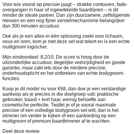
Voor wie vooral op precisie jaagt – strakke contouren, fade-
overgangen in haar of ingewikkelde baardlijnen – is dit
minder de ideale partner. Dan zijn duurzamere, zelfslijpende
messen en een nog fijner verstelmechanisme belangrijker
dan 300 minuten accuduur.
Ook als je een alles-in-één oplossing zoekt voor lichaam,
neus en oren, kom je met deze set wat tekort en is een echte
multigroom logischer.
Mijn eindoordeel: 8,2/10. De score is hoog door de
uitzonderlijke accuduur, degelijke veelzijdigheid en goede
garantie, maar zakt iets door de mindere precisie,
onderhoudsplicht en het ontbreken van echte bodygroom-
functies.
Koop je dit model nu voor €68, dan doe je een verstandige
aankoop als je precies in die doelgroep valt: praktische
gebruiker, baard + kort haar, weinig behoefte aan
cosmetische perfectie. Twijfel je of je vooral maximale
precisie of een volledige bodygroom-set wilt, dan is het
slimmer om verder te kijken of een aanbieding op een
multigroom of premium baardtrimmer af te wachten.
Deel deze review