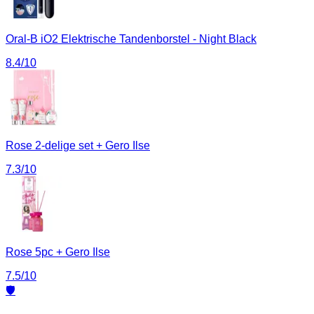
Oral-B iO2 Elektrische Tandenborstel - Night Black
8.4
/10
Rose 2-delige set + Gero Ilse
7.3
/10
Rose 5pc + Gero Ilse
7.5
/10
🛡️