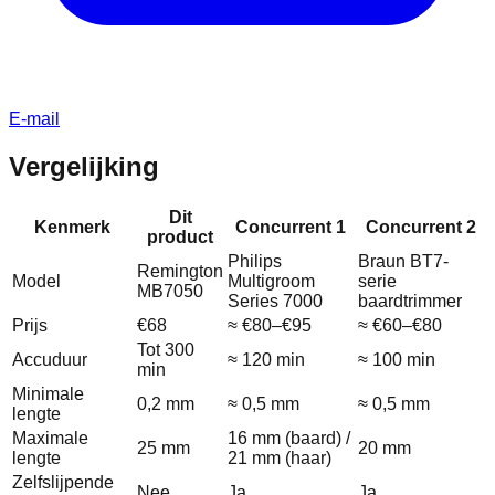
E-mail
Vergelijking
Dit
Kenmerk
Concurrent 1
Concurrent 2
product
Philips
Braun BT7-
Remington
Model
Multigroom
serie
MB7050
Series 7000
baardtrimmer
Prijs
€68
≈ €80–€95
≈ €60–€80
Tot 300
Accuduur
≈ 120 min
≈ 100 min
min
Minimale
0,2 mm
≈ 0,5 mm
≈ 0,5 mm
lengte
Maximale
16 mm (baard) /
25 mm
20 mm
lengte
21 mm (haar)
Zelfslijpende
Nee
Ja
Ja