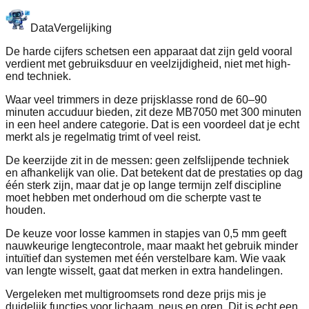
Data
Vergelijking
De harde cijfers schetsen een apparaat dat zijn geld vooral
verdient met gebruiksduur en veelzijdigheid, niet met high-
end techniek.
Waar veel trimmers in deze prijsklasse rond de 60–90
minuten accuduur bieden, zit deze MB7050 met 300 minuten
in een heel andere categorie. Dat is een voordeel dat je echt
merkt als je regelmatig trimt of veel reist.
De keerzijde zit in de messen: geen zelfslijpende techniek
en afhankelijk van olie. Dat betekent dat de prestaties op dag
één sterk zijn, maar dat je op lange termijn zelf discipline
moet hebben met onderhoud om die scherpte vast te
houden.
De keuze voor losse kammen in stapjes van 0,5 mm geeft
nauwkeurige lengtecontrole, maar maakt het gebruik minder
intuïtief dan systemen met één verstelbare kam. Wie vaak
van lengte wisselt, gaat dat merken in extra handelingen.
Vergeleken met multigroomsets rond deze prijs mis je
duidelijk functies voor lichaam, neus en oren. Dit is echt een