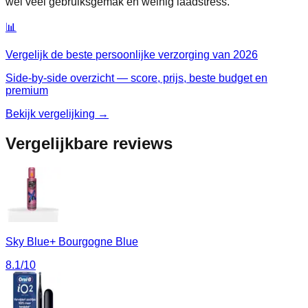
wel veel gebruiksgemak en weinig laadstress.
📊
Vergelijk de beste
persoonlijke verzorging
van
2026
Side-by-side overzicht — score, prijs, beste budget en
premium
Bekijk vergelijking →
Vergelijkbare reviews
Sky Blue+ Bourgogne Blue
8.1
/10