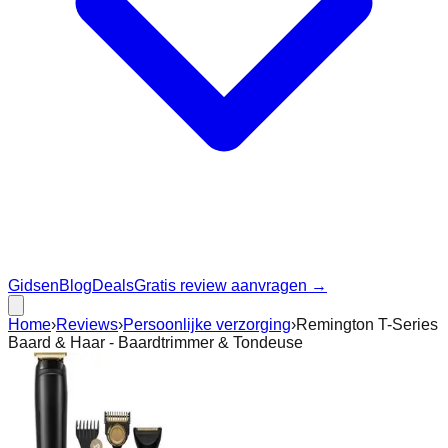
Gidsen
Blog
Deals
Gratis review aanvragen →
Home
›
Reviews
›
Persoonlijke verzorging
›
Remington T-Series
Baard & Haar - Baardtrimmer & Tondeuse