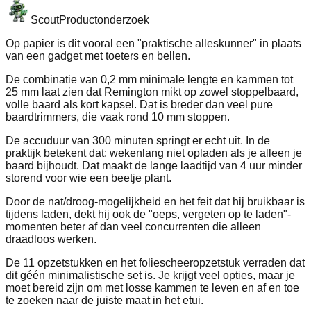
Scout
Productonderzoek
Op papier is dit vooral een "praktische alleskunner" in plaats
van een gadget met toeters en bellen.
De combinatie van 0,2 mm minimale lengte en kammen tot
25 mm laat zien dat Remington mikt op zowel stoppelbaard,
volle baard als kort kapsel. Dat is breder dan veel pure
baardtrimmers, die vaak rond 10 mm stoppen.
De accuduur van 300 minuten springt er echt uit. In de
praktijk betekent dat: wekenlang niet opladen als je alleen je
baard bijhoudt. Dat maakt de lange laadtijd van 4 uur minder
storend voor wie een beetje plant.
Door de nat/droog-mogelijkheid en het feit dat hij bruikbaar is
tijdens laden, dekt hij ook de "oeps, vergeten op te laden"-
momenten beter af dan veel concurrenten die alleen
draadloos werken.
De 11 opzetstukken en het foliescheeropzetstuk verraden dat
dit géén minimalistische set is. Je krijgt veel opties, maar je
moet bereid zijn om met losse kammen te leven en af en toe
te zoeken naar de juiste maat in het etui.