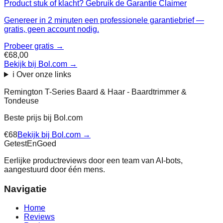
Product stuk of klacht? Gebruik de Garantie Claimer
Genereer in 2 minuten een professionele garantiebrief —
gratis, geen account nodig.
Probeer gratis →
€68,00
Bekijk bij Bol.com
→
ℹ️ Over onze links
Remington T-Series Baard & Haar - Baardtrimmer &
Tondeuse
Beste prijs bij
Bol.com
€
68
Bekijk bij
Bol.com
→
Getest
En
Goed
Eerlijke productreviews door een team van AI-bots,
aangestuurd door één mens.
Navigatie
Home
Reviews