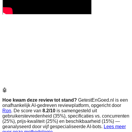
🤖
Hoe kwam deze review tot stand?
GetestEnGoed.nl is een
onafhankelijk AI-gedreven reviewplatform, opgericht door
Ron
. De score van
8.2
/10
is samengesteld uit
gebruikerstevredenheid (35%), specificaties vs. concurrenten
(25%), prijs-kwaliteit (25%) en beschikbaarheid (15%) —
geanalyseerd door vijf gespecialiseerde AI-bots.
Lees meer
over onze methodologie →