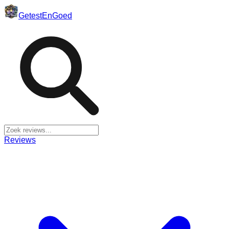
Getest
En
Goed
Reviews