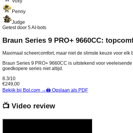
Voxy
Penny
Judge
Getest door 5 AI-bots
Braun Series 9 PRO+ 9660CC: topcomfo
Maximaal scheercomfort, maar niet de slimste keuze voor elk 
Braun Series 9 PRO+ 9660CC is uitstekend voor veeleisende 
goedkopere series niet altijd.
8.3
/10
€
249,00
Bekijk bij Bol.com
→
🖨️ Opslaan als PDF
📺 Video review