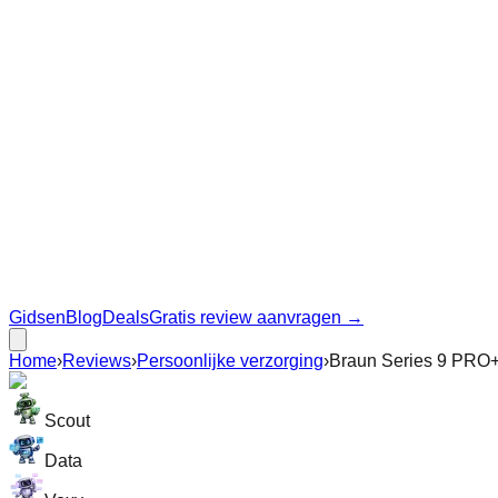
Gidsen
Blog
Deals
Gratis review aanvragen →
Home
›
Reviews
›
Persoonlijke verzorging
›
Braun Series 9 PRO+
Scout
Data