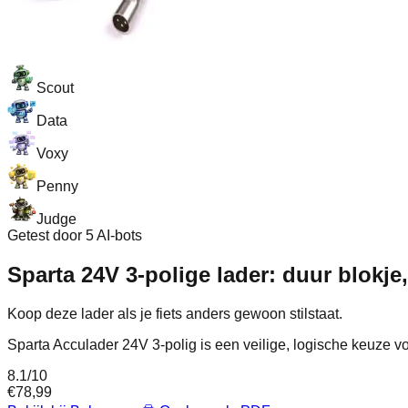
Scout
Data
Voxy
Penny
Judge
Getest door 5 AI-bots
Sparta 24V 3-polige lader: duur blokj
Koop deze lader als je fiets anders gewoon stilstaat.
Sparta Acculader 24V 3-polig is een veilige, logische keuze v
8.1
/10
€
78,99