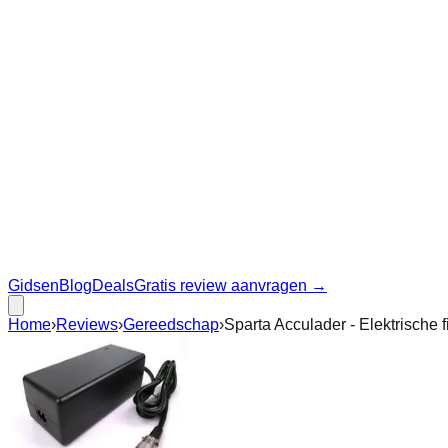
Gidsen
Blog
Deals
Gratis review aanvragen →
Home
›
Reviews
›
Gereedschap
›
Sparta Acculader - Elektrische f