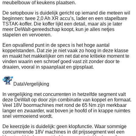
meubelbouw of keukens plaatsen.
De setopbouw is duidelijk gericht op iemand die meteen wil
beginnen: twee 2,0 Ah XR accu’s, lader en een stapelbare
TSTAK-koffer. Die koffer lijkt een detail, maar als je later
meer DeWalt-gereedschap koopt, kun je alles netjes
stapelen en vervoeren.
Een opvallend punt in de specs is het hoge aantal
koppelstanden. Dat zie je niet vaak zo hoog in deze klasse
en maakt het makkelijker om net dat ene kritieke moment te
vinden waarin een schroef goed vast zit zonder door te
draaien, vooral in spaanplaat en gipsplaat.
Data
Vergelijking
In vergelijking met concurrenten in hetzelfde segment valt
deze DeWalt op door zijn combinatie van koppel en formaat.
Veel 18V boormachines met rond de 65 Nm zijn merkbaar
langer en zwaarder, wat boven je hoofd of in krappe ruimtes
snel vermoeiend wordt.
De keerzijde is duidelijk: geen klopfunctie. Waar sommige
concurrerende 18V machines in dit prijssegment wel een