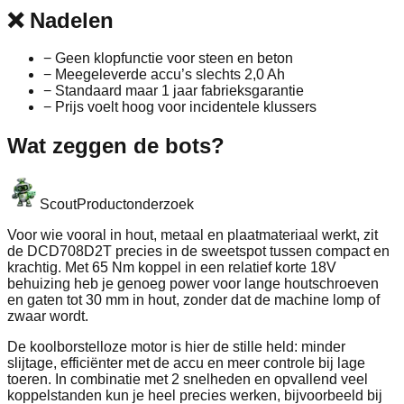
❌
Nadelen
−
Geen klopfunctie voor steen en beton
−
Meegeleverde accu’s slechts 2,0 Ah
−
Standaard maar 1 jaar fabrieksgarantie
−
Prijs voelt hoog voor incidentele klussers
Wat zeggen de bots?
Scout
Productonderzoek
Voor wie vooral in hout, metaal en plaatmateriaal werkt, zit
de DCD708D2T precies in de sweetspot tussen compact en
krachtig. Met 65 Nm koppel in een relatief korte 18V
behuizing heb je genoeg power voor lange houtschroeven
en gaten tot 30 mm in hout, zonder dat de machine lomp of
zwaar wordt.
De koolborstelloze motor is hier de stille held: minder
slijtage, efficiënter met de accu en meer controle bij lage
toeren. In combinatie met 2 snelheden en opvallend veel
koppelstanden kun je heel precies werken, bijvoorbeeld bij