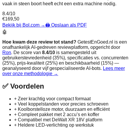
vaak in steen boort heeft echt een extra machine nodig.
8.4
/10
€
169,50
Bekijk bij Bol.com
→
🖨️ Opslaan als PDF
🤖
Hoe kwam deze review tot stand?
GetestEnGoed.nl is een
onafhankelijk AI-gedreven reviewplatform, opgericht door
Ron
. De score van
8.4
/10
is samengesteld uit
gebruikerstevredenheid (35%), specificaties vs. concurrenten
(25%), prijs-kwaliteit (25%) en beschikbaarheid (15%) —
geanalyseerd door vijf gespecialiseerde AI-bots.
Lees meer
over onze methodologie →
✅
Voordelen
+
Zeer krachtig voor compact formaat
+
Veel koppelstanden voor precies schroeven
+
Koolborstelloze motor, duurzaam en efficiënt
+
Compleet pakket met 2 accu’s en koffer
+
Compatibel met DeWalt XR 18V platform
+
Heldere LED-verlichting op werkstuk