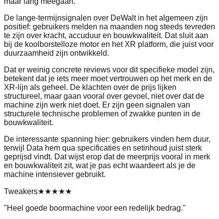
maar lang meegaan.
De lange-termijnsignalen over DeWalt in het algemeen zijn
positief: gebruikers melden na maanden nog steeds tevreden
te zijn over kracht, accuduur en bouwkwaliteit. Dat sluit aan
bij de koolborstelloze motor en het XR platform, die juist voor
duurzaamheid zijn ontwikkeld.
Dat er weinig concrete reviews voor dit specifieke model zijn,
betekent dat je iets meer moet vertrouwen op het merk en de
XR-lijn als geheel. De klachten over de prijs lijken
structureel, maar gaan vooral over gevoel, niet over dat de
machine zijn werk niet doet. Er zijn geen signalen van
structurele technische problemen of zwakke punten in de
bouwkwaliteit.
De interessante spanning hier: gebruikers vinden hem duur,
terwijl Data hem qua specificaties en setinhoud juist sterk
geprijsd vindt. Dat wijst erop dat de meerprijs vooral in merk
en bouwkwaliteit zit, wat je pas echt waardeert als je de
machine intensiever gebruikt.
Tweakers
★★★★★
"
Heel goede boormachine voor een redelijk bedrag.
"