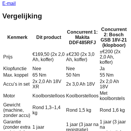
E-mail
Vergelijking
Concurrent
Concurrent 1:
2: Bosch
Kenmerk
Dit product
Makita
GSB 18V-21
DDF485RFJ
(klopboor)
±€200 (2x
€169,50 (2x 2,0
±€230 (2x 3,0
Prijs
2,0 Ah,
Ah, koffer)
Ah, koffer)
koffer)
Klopfunctie
Nee
Nee
Ja
Max. koppel
65 Nm
50 Nm
55 Nm
2x 2,0 Ah 18V
2x 2,0 Ah
Accu’s in set
2x 3,0 Ah 18V
XR
18V
Met
Motor
Koolborstelloos
Koolborstelloos
koolborstels
Gewicht
Rond 1,3–1,4
(machine,
Rond 1,5 kg
Rond 1,6 kg
kg
zonder accu)
Garantie
1 jaar (3 jaar
1 jaar (3 jaar na
(zonder extra
1 jaar
na
registratie)