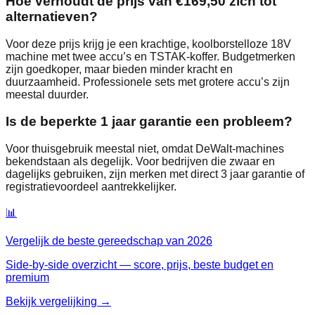
Hoe verhoudt de prijs van €169,50 zich tot
alternatieven?
Voor deze prijs krijg je een krachtige, koolborstelloze 18V
machine met twee accu’s en TSTAK-koffer. Budgetmerken
zijn goedkoper, maar bieden minder kracht en
duurzaamheid. Professionele sets met grotere accu’s zijn
meestal duurder.
Is de beperkte 1 jaar garantie een probleem?
Voor thuisgebruik meestal niet, omdat DeWalt-machines
bekendstaan als degelijk. Voor bedrijven die zwaar en
dagelijks gebruiken, zijn merken met direct 3 jaar garantie of
registratievoordeel aantrekkelijker.
📊
Vergelijk de beste
gereedschap
van
2026
Side-by-side overzicht — score, prijs, beste budget en
premium
Bekijk vergelijking →