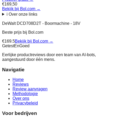
€169,50
Bekijk bij Bol.com
→
ℹ️ Over onze links
DeWalt DCD708D2T - Boormachine - 18V
Beste prijs bij
Bol.com
€
169.5
Bekijk bij
Bol.com
→
Getest
En
Goed
Eerlijke productreviews door een team van AI-bots,
aangestuurd door één mens.
Navigatie
Home
Reviews
Review aanvragen
Methodologie
Over ons
Privacybeleid
Voor bedrijven