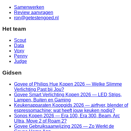
Samenwerken
Review aanvragen
ron@getestengoed.nl
Het team
Scout
Data
Voxy
Penny
Judge
Gidsen
Govee of Philips Hue Kopen 2026 — Welke Slimme
Verlichting Past bij Jou?
Govee Smart Verlichting Kopen 2026 — LED Strips,
Lampen, Buiten en Gaming
Keukenapparaten Koopgids 2026 — airfryer, blender of
espressomachine: wat heeft jouw keuken nodig?
Sonos Kopen 2026 — Era 100, Era 300, Beam, Arc
Ultra, Move 2 of Roam 2?
Govee Gebruiksaanwijzing 2026 — Zo Werkt de