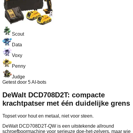
Scout
Data
Voxy
Penny
Judge
Getest door 5 AI-bots
DeWalt DCD708D2T: compacte
krachtpatser met één duidelijke grens
Topset voor hout en metaal, niet voor steen.
DeWalt DCD708D2T-QW is een uitstekende allround
schroefboormachine voor serieuze doe-het-zelvers, maar wie