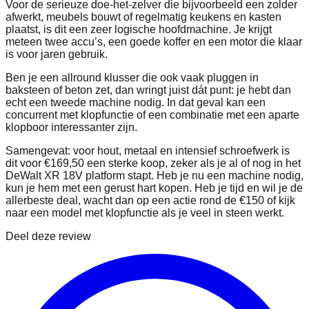
Voor de serieuze doe-het-zelver die bijvoorbeeld een zolder
afwerkt, meubels bouwt of regelmatig keukens en kasten
plaatst, is dit een zeer logische hoofdmachine. Je krijgt
meteen twee accu’s, een goede koffer en een motor die klaar
is voor jaren gebruik.
Ben je een allround klusser die ook vaak pluggen in
baksteen of beton zet, dan wringt juist dát punt: je hebt dan
echt een tweede machine nodig. In dat geval kan een
concurrent met klopfunctie of een combinatie met een aparte
klopboor interessanter zijn.
Samengevat: voor hout, metaal en intensief schroefwerk is
dit voor €169,50 een sterke koop, zeker als je al of nog in het
DeWalt XR 18V platform stapt. Heb je nu een machine nodig,
kun je hem met een gerust hart kopen. Heb je tijd en wil je de
allerbeste deal, wacht dan op een actie rond de €150 of kijk
naar een model met klopfunctie als je veel in steen werkt.
Deel deze review