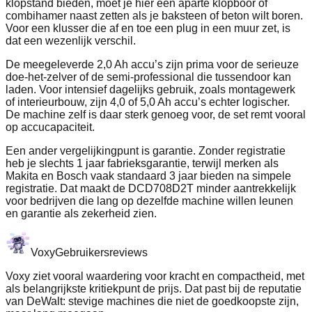
klopstand bieden, moet je hier een aparte klopboor of
combihamer naast zetten als je baksteen of beton wilt boren.
Voor een klusser die af en toe een plug in een muur zet, is
dat een wezenlijk verschil.
De meegeleverde 2,0 Ah accu’s zijn prima voor de serieuze
doe-het-zelver of de semi-professional die tussendoor kan
laden. Voor intensief dagelijks gebruik, zoals montagewerk
of interieurbouw, zijn 4,0 of 5,0 Ah accu’s echter logischer.
De machine zelf is daar sterk genoeg voor, de set remt vooral
op accucapaciteit.
Een ander vergelijkingpunt is garantie. Zonder registratie
heb je slechts 1 jaar fabrieksgarantie, terwijl merken als
Makita en Bosch vaak standaard 3 jaar bieden na simpele
registratie. Dat maakt de DCD708D2T minder aantrekkelijk
voor bedrijven die lang op dezelfde machine willen leunen
en garantie als zekerheid zien.
Voxy
Gebruikersreviews
Voxy ziet vooral waardering voor kracht en compactheid, met
als belangrijkste kritiekpunt de prijs. Dat past bij de reputatie
van DeWalt: stevige machines die niet de goedkoopste zijn,