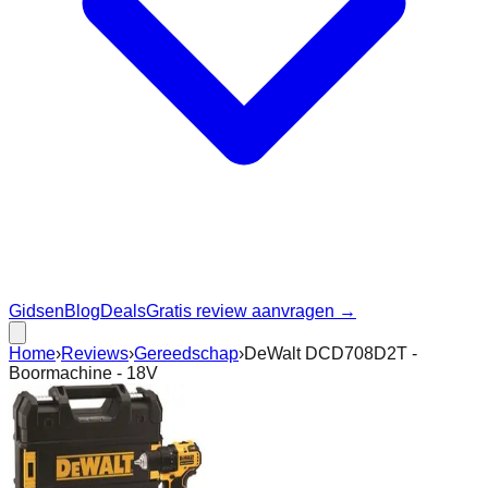
Gidsen
Blog
Deals
Gratis review aanvragen →
Home
›
Reviews
›
Gereedschap
›
DeWalt DCD708D2T -
Boormachine - 18V