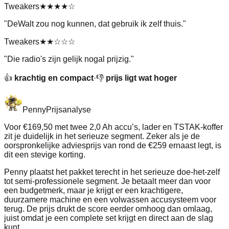
Tweakers
★★★★
☆
"
DeWalt zou nog kunnen, dat gebruik ik zelf thuis.
"
Tweakers
★★
☆☆☆
"
Die radio's zijn gelijk nogal prijzig.
"
👍
krachtig en compact
·
👎
prijs ligt wat hoger
Penny
Prijsanalyse
Voor €169,50 met twee 2,0 Ah accu’s, lader en TSTAK-koffer
zit je duidelijk in het serieuze segment. Zeker als je de
oorspronkelijke adviesprijs van rond de €259 ernaast legt, is
dit een stevige korting.
Penny plaatst het pakket terecht in het serieuze doe-het-zelf
tot semi-professionele segment. Je betaalt meer dan voor
een budgetmerk, maar je krijgt er een krachtigere,
duurzamere machine en een volwassen accusysteem voor
terug. De prijs drukt de score eerder omhoog dan omlaag,
juist omdat je een complete set krijgt en direct aan de slag
kunt.