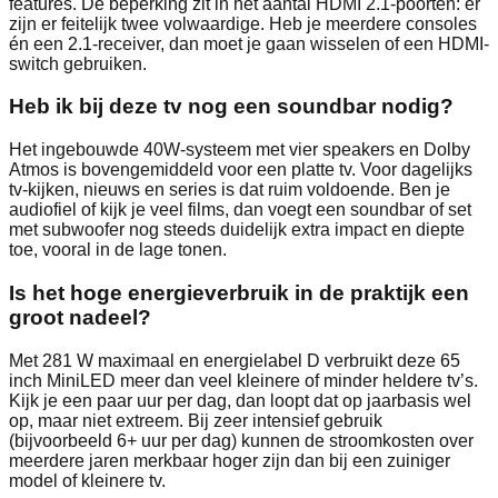
features. De beperking zit in het aantal HDMI 2.1-poorten: er
zijn er feitelijk twee volwaardige. Heb je meerdere consoles
én een 2.1-receiver, dan moet je gaan wisselen of een HDMI-
switch gebruiken.
Heb ik bij deze tv nog een soundbar nodig?
Het ingebouwde 40W-systeem met vier speakers en Dolby
Atmos is bovengemiddeld voor een platte tv. Voor dagelijks
tv-kijken, nieuws en series is dat ruim voldoende. Ben je
audiofiel of kijk je veel films, dan voegt een soundbar of set
met subwoofer nog steeds duidelijk extra impact en diepte
toe, vooral in de lage tonen.
Is het hoge energieverbruik in de praktijk een
groot nadeel?
Met 281 W maximaal en energielabel D verbruikt deze 65
inch MiniLED meer dan veel kleinere of minder heldere tv’s.
Kijk je een paar uur per dag, dan loopt dat op jaarbasis wel
op, maar niet extreem. Bij zeer intensief gebruik
(bijvoorbeeld 6+ uur per dag) kunnen de stroomkosten over
meerdere jaren merkbaar hoger zijn dan bij een zuiniger
model of kleinere tv.