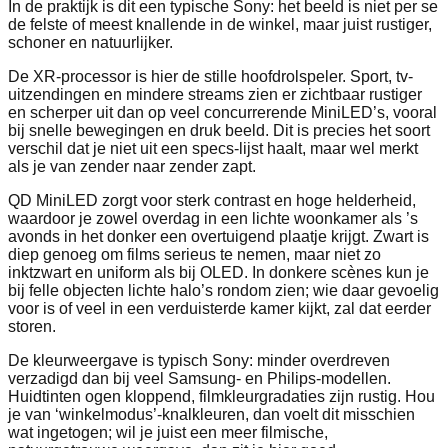
In de praktijk is dit een typische Sony: het beeld is niet per se
de felste of meest knallende in de winkel, maar juist rustiger,
schoner en natuurlijker.
De XR-processor is hier de stille hoofdrolspeler. Sport, tv-
uitzendingen en mindere streams zien er zichtbaar rustiger
en scherper uit dan op veel concurrerende MiniLED’s, vooral
bij snelle bewegingen en druk beeld. Dit is precies het soort
verschil dat je niet uit een specs-lijst haalt, maar wel merkt
als je van zender naar zender zapt.
QD MiniLED zorgt voor sterk contrast en hoge helderheid,
waardoor je zowel overdag in een lichte woonkamer als ’s
avonds in het donker een overtuigend plaatje krijgt. Zwart is
diep genoeg om films serieus te nemen, maar niet zo
inktzwart en uniform als bij OLED. In donkere scènes kun je
bij felle objecten lichte halo’s rondom zien; wie daar gevoelig
voor is of veel in een verduisterde kamer kijkt, zal dat eerder
storen.
De kleurweergave is typisch Sony: minder overdreven
verzadigd dan bij veel Samsung- en Philips-modellen.
Huidtinten ogen kloppend, filmkleurgradaties zijn rustig. Hou
je van ‘winkelmodus’-knalkleuren, dan voelt dit misschien
wat ingetogen; wil je juist een meer filmische,