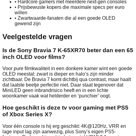
•
Hardcore gamers met meerdere next-gen consoles
•
Prijsbewuste kopers die maximale specs per euro
willen
•
Zwartwaarde-fanaten die al een goede OLED
gewend zijn
Veelgestelde vragen
Is de Sony Bravia 7 K-65XR70 beter dan een 65
inch OLED voor films?
Voor pure filmkwaliteit in een donkere kamer wint een goede
OLED meestal: zwart is dieper en halo’s zijn minder
zichtbaar. De Bravia 7 komt dichtbij qua contrast, maar haalt
dat laatste beetje perfectie niet. Daar staat tegenover dat
MiniLED geen inbrandrisico heeft en in een lichte
woonkamer vaak wat helderder en ‘punchier’ oogt.
Hoe geschikt is deze tv voor gaming met PS5
of Xbox Series X?
Voor één console is hij erg geschikt: 4K@120Hz, VRR en
lage input lag zijn aanwezig, plus Sony’s eigen PS5-