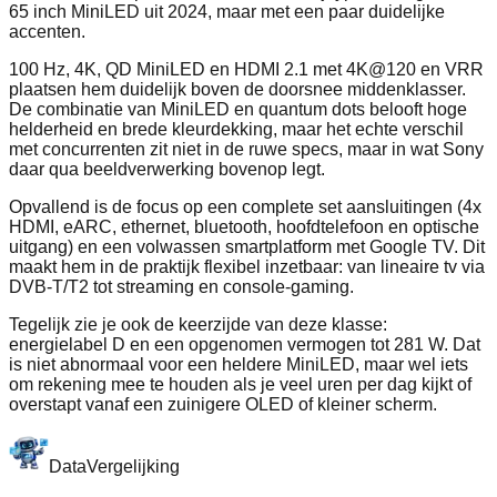
65 inch MiniLED uit 2024, maar met een paar duidelijke
accenten.
100 Hz, 4K, QD MiniLED en HDMI 2.1 met 4K@120 en VRR
plaatsen hem duidelijk boven de doorsnee middenklasser.
De combinatie van MiniLED en quantum dots belooft hoge
helderheid en brede kleurdekking, maar het echte verschil
met concurrenten zit niet in de ruwe specs, maar in wat Sony
daar qua beeldverwerking bovenop legt.
Opvallend is de focus op een complete set aansluitingen (4x
HDMI, eARC, ethernet, bluetooth, hoofdtelefoon en optische
uitgang) en een volwassen smartplatform met Google TV. Dit
maakt hem in de praktijk flexibel inzetbaar: van lineaire tv via
DVB-T/T2 tot streaming en console-gaming.
Tegelijk zie je ook de keerzijde van deze klasse:
energielabel D en een opgenomen vermogen tot 281 W. Dat
is niet abnormaal voor een heldere MiniLED, maar wel iets
om rekening mee te houden als je veel uren per dag kijkt of
overstapt vanaf een zuinigere OLED of kleiner scherm.
Data
Vergelijking