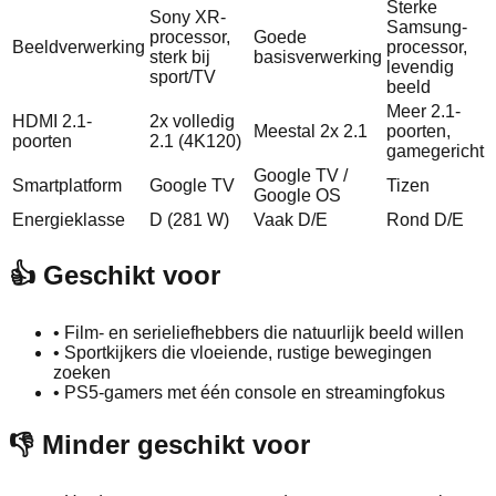
Sterke
Sony XR-
Samsung-
processor,
Goede
Beeldverwerking
processor,
sterk bij
basisverwerking
levendig
sport/TV
beeld
Meer 2.1-
HDMI 2.1-
2x volledig
Meestal 2x 2.1
poorten,
poorten
2.1 (4K120)
gamegericht
Google TV /
Smartplatform
Google TV
Tizen
Google OS
Energieklasse
D (281 W)
Vaak D/E
Rond D/E
👍 Geschikt voor
•
Film- en serieliefhebbers die natuurlijk beeld willen
•
Sportkijkers die vloeiende, rustige bewegingen
zoeken
•
PS5-gamers met één console en streamingfokus
👎 Minder geschikt voor