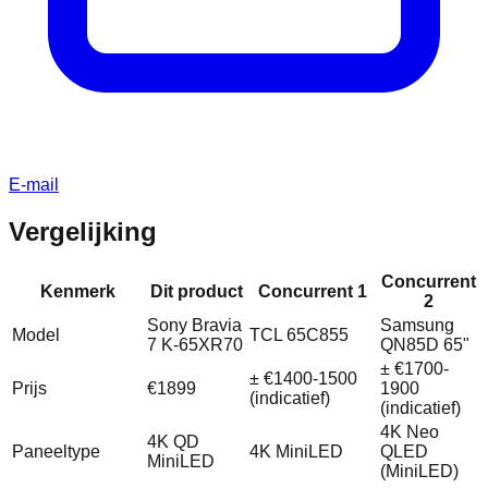
E-mail
Vergelijking
Concurrent
Kenmerk
Dit product
Concurrent 1
2
Sony Bravia
Samsung
Model
TCL 65C855
7 K-65XR70
QN85D 65"
± €1700-
± €1400-1500
Prijs
€1899
1900
(indicatief)
(indicatief)
4K Neo
4K QD
Paneeltype
4K MiniLED
QLED
MiniLED
(MiniLED)