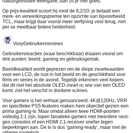
natuurgetrouwe weergave, dan zit je hier goed.
Op prijs-kwaliteit scoort hij rond de 8,2/10: je betaalt een
merk- en verwerkingspremie ten opzichte van bijvoorbeeld
TCL, maar krijgt daar vooral meer verfijning voor terug, niet
per se meetbaar betere helderheid.
Voxy
Gebruikersreviews
Gebruikersreacties (waar beschikbaar) draaien vooral om
drie punten: beeld, gaming en gebruiksgemak.
Beeldkwaliteit wordt geprezen om de diepe zwartwaarden
voor een LCD, de rust in het beeld en de geschiktheid voor
films en series in de avond. Tegelijk erkennen veel kopers
dat dit niet het absolute OLED-zwart is; wie van een OLED
komt, ziet het verschil in donkere scènes.
Voor gamers is het verhaal genuanceerd. 4K@120Hz, VRR
en specifieke PS5-features maken hem objectief gezien een
prima gaming-tv. Maar omdat alleen twee HDMI-poorten
volledig 2.1 zijn, lopen fanatieke gamers met meerdere next-
gen consoles of een HDMI 2.1-receiver sneller tegen
beperkingen aan. De tv is dus ‘gaming-ready’, maar niet de
ultieme gamehub.