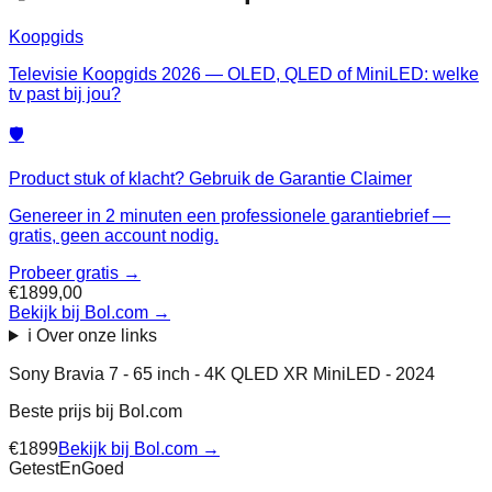
Koopgids
Televisie Koopgids 2026 — OLED, QLED of MiniLED: welke
tv past bij jou?
🛡️
Product stuk of klacht? Gebruik de Garantie Claimer
Genereer in 2 minuten een professionele garantiebrief —
gratis, geen account nodig.
Probeer gratis →
€1899,00
Bekijk bij Bol.com
→
ℹ️ Over onze links
Sony Bravia 7 - 65 inch - 4K QLED XR MiniLED - 2024
Beste prijs bij
Bol.com
€
1899
Bekijk bij
Bol.com
→
Getest
En
Goed