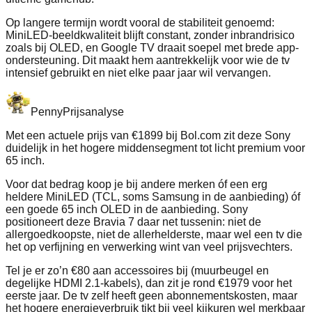
Op langere termijn wordt vooral de stabiliteit genoemd:
MiniLED-beeldkwaliteit blijft constant, zonder inbrandrisico
zoals bij OLED, en Google TV draait soepel met brede app-
ondersteuning. Dit maakt hem aantrekkelijk voor wie de tv
intensief gebruikt en niet elke paar jaar wil vervangen.
Penny
Prijsanalyse
Met een actuele prijs van €1899 bij Bol.com zit deze Sony
duidelijk in het hogere middensegment tot licht premium voor
65 inch.
Voor dat bedrag koop je bij andere merken óf een erg
heldere MiniLED (TCL, soms Samsung in de aanbieding) óf
een goede 65 inch OLED in de aanbieding. Sony
positioneert deze Bravia 7 daar net tussenin: niet de
allergoedkoopste, niet de allerhelderste, maar wel een tv die
het op verfijning en verwerking wint van veel prijsvechters.
Tel je er zo’n €80 aan accessoires bij (muurbeugel en
degelijke HDMI 2.1-kabels), dan zit je rond €1979 voor het
eerste jaar. De tv zelf heeft geen abonnementskosten, maar
het hogere energieverbruik tikt bij veel kijkuren wel merkbaar