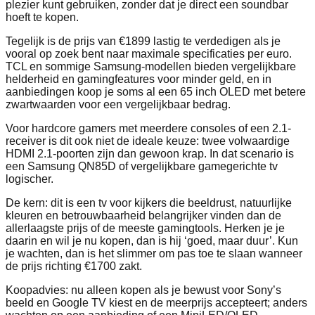
plezier kunt gebruiken, zonder dat je direct een soundbar
hoeft te kopen.
Tegelijk is de prijs van €1899 lastig te verdedigen als je
vooral op zoek bent naar maximale specificaties per euro.
TCL en sommige Samsung-modellen bieden vergelijkbare
helderheid en gamingfeatures voor minder geld, en in
aanbiedingen koop je soms al een 65 inch OLED met betere
zwartwaarden voor een vergelijkbaar bedrag.
Voor hardcore gamers met meerdere consoles of een 2.1-
receiver is dit ook niet de ideale keuze: twee volwaardige
HDMI 2.1-poorten zijn dan gewoon krap. In dat scenario is
een Samsung QN85D of vergelijkbare gamegerichte tv
logischer.
De kern: dit is een tv voor kijkers die beeldrust, natuurlijke
kleuren en betrouwbaarheid belangrijker vinden dan de
allerlaagste prijs of de meeste gamingtools. Herken je je
daarin en wil je nu kopen, dan is hij ‘goed, maar duur’. Kun
je wachten, dan is het slimmer om pas toe te slaan wanneer
de prijs richting €1700 zakt.
Koopadvies: nu alleen kopen als je bewust voor Sony’s
beeld en Google TV kiest en de meerprijs accepteert; anders