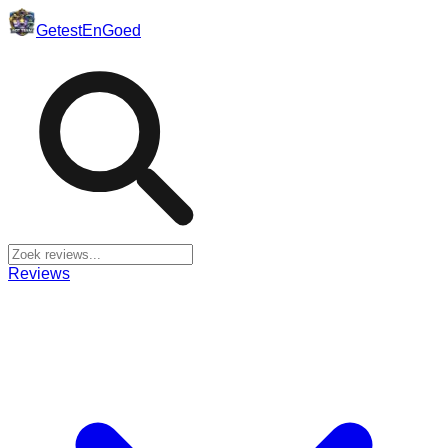
Getest
En
Goed
Reviews