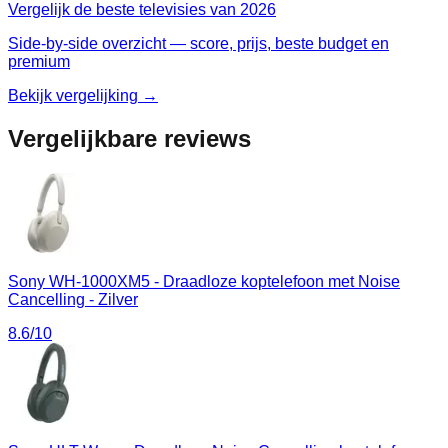
Vergelijk de beste
televisies
van
2026
Side-by-side overzicht — score, prijs, beste budget en
premium
Bekijk vergelijking →
Vergelijkbare reviews
Sony WH-1000XM5 - Draadloze koptelefoon met Noise
Cancelling - Zilver
8.6
/10