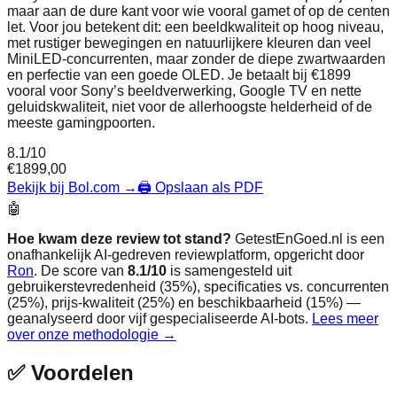
maar aan de dure kant voor wie vooral gamet of op de centen
let. Voor jou betekent dit: een beeldkwaliteit op hoog niveau,
met rustiger bewegingen en natuurlijkere kleuren dan veel
MiniLED-concurrenten, maar zonder de diepe zwartwaarden
en perfectie van een goede OLED. Je betaalt bij €1899
vooral voor Sony’s beeldverwerking, Google TV en nette
geluidskwaliteit, niet voor de allerhoogste helderheid of de
meeste gamingpoorten.
8.1
/10
€
1899,00
Bekijk bij Bol.com
→
🖨️ Opslaan als PDF
🤖
Hoe kwam deze review tot stand?
GetestEnGoed.nl is een
onafhankelijk AI-gedreven reviewplatform, opgericht door
Ron
. De score van
8.1
/10
is samengesteld uit
gebruikerstevredenheid (35%), specificaties vs. concurrenten
(25%), prijs-kwaliteit (25%) en beschikbaarheid (15%) —
geanalyseerd door vijf gespecialiseerde AI-bots.
Lees meer
over onze methodologie →
✅
Voordelen