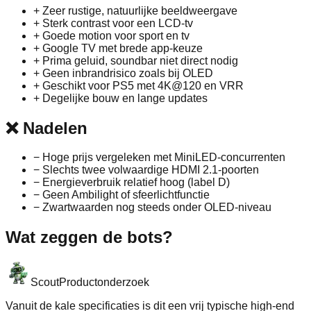
+
Zeer rustige, natuurlijke beeldweergave
+
Sterk contrast voor een LCD-tv
+
Goede motion voor sport en tv
+
Google TV met brede app-keuze
+
Prima geluid, soundbar niet direct nodig
+
Geen inbrandrisico zoals bij OLED
+
Geschikt voor PS5 met 4K@120 en VRR
+
Degelijke bouw en lange updates
❌
Nadelen
−
Hoge prijs vergeleken met MiniLED-concurrenten
−
Slechts twee volwaardige HDMI 2.1-poorten
−
Energieverbruik relatief hoog (label D)
−
Geen Ambilight of sfeerlichtfunctie
−
Zwartwaarden nog steeds onder OLED-niveau
Wat zeggen de bots?
Scout
Productonderzoek
Vanuit de kale specificaties is dit een vrij typische high-end