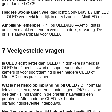
geld dan de LG G5.
Heldere woonkamer, veel daglicht:
Sony Bravia 7 MiniLED
— OLED verbleekt letterlijk in direct zonlicht, MiniLED niet.
Ambilight-liefhebber:
Philips OLED910 — Ambilight is
uniek en maakt een enorm verschil in de kijkervaring. De
prijs is aanvaardbaar voor OLED.
❓ Veelgestelde vragen
Is OLED echt beter dan QLED?
In donkere kamers: ja.
OLED heeft perfect zwart en superieur contrast. In lichte
kamers of voor sport/gaming is een heldere QLED of
MiniLED soms praktischer.
Wat is het risico op inbranding bij OLED?
Bij normaal
televisiekijken (gevarieerde content, geen 24/7 statische
beelden) is inbranding in de praktijk nauwelijks een
probleem. Alle moderne OLED-tv's hebben
inbrandingspreventie ingebouwd.
Heeft een grotere tv altijd betere beeldkwaliteit?
Nee.