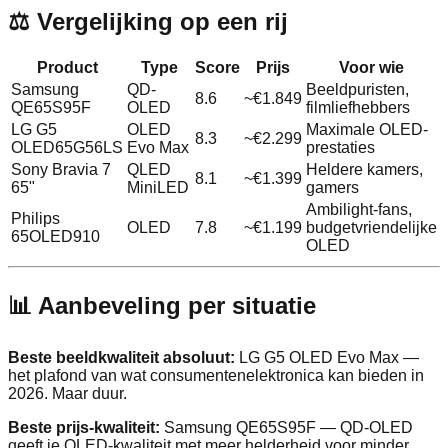
⚖️ Vergelijking op een rij
Product
Type
Score
Prijs
Voor wie
Samsung
QD-
Beeldpuristen,
8.6
~€1.849
QE65S95F
OLED
filmliefhebbers
LG G5
OLED
Maximale OLED-
8.3
~€2.299
OLED65G56LS
Evo Max
prestaties
Sony Bravia 7
QLED
Heldere kamers,
8.1
~€1.399
65"
MiniLED
gamers
Ambilight-fans,
Philips
OLED
7.8
~€1.199
budgetvriendelijke
65OLED910
OLED
📊 Aanbeveling per situatie
Beste beeldkwaliteit absoluut:
LG G5 OLED Evo Max —
het plafond van wat consumentenelektronica kan bieden in
2026. Maar duur.
Beste prijs-kwaliteit:
Samsung QE65S95F — QD-OLED
geeft je OLED-kwaliteit met meer helderheid voor minder