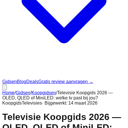
Gidsen
Blog
Deals
Gratis review aanvragen →
Home
/
Gidsen
/
Koopgidsen
/
Televisie Koopgids 2026 —
OLED, QLED of MiniLED: welke tv past bij jou?
Koopgids
Televisies
· Bijgewerkt:
14 maart 2026
Televisie Koopgids 2026 —
OLED, QLED of MiniLED: