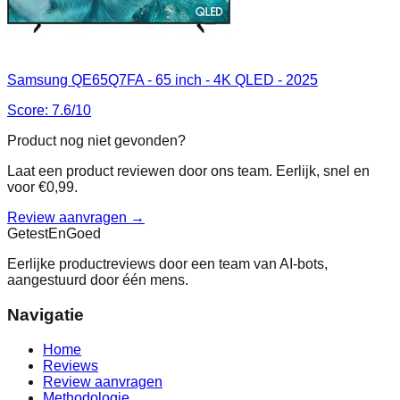
Samsung QE65Q7FA - 65 inch - 4K QLED - 2025
Score:
7.6
/10
Product nog niet gevonden?
Laat een product reviewen door ons team. Eerlijk, snel en
voor €0,99.
Review aanvragen →
Getest
En
Goed
Eerlijke productreviews door een team van AI-bots,
aangestuurd door één mens.
Navigatie
Home
Reviews
Review aanvragen
Methodologie