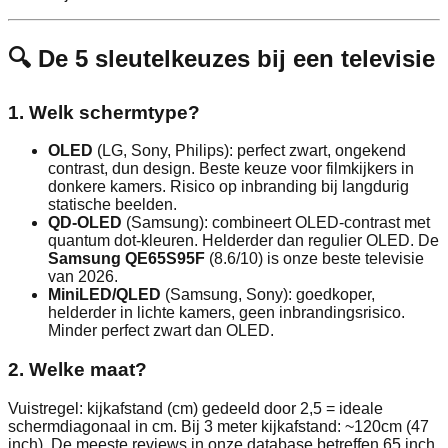
🔍 De 5 sleutelkeuzes bij een televisie
1. Welk schermtype?
OLED
(LG, Sony, Philips): perfect zwart, ongekend
contrast, dun design. Beste keuze voor filmkijkers in
donkere kamers. Risico op inbranding bij langdurig
statische beelden.
QD-OLED
(Samsung): combineert OLED-contrast met
quantum dot-kleuren. Helderder dan regulier OLED. De
Samsung QE65S95F
(8.6/10) is onze beste televisie
van 2026.
MiniLED/QLED
(Samsung, Sony): goedkoper,
helderder in lichte kamers, geen inbrandingsrisico.
Minder perfect zwart dan OLED.
2. Welke maat?
Vuistregel: kijkafstand (cm) gedeeld door 2,5 = ideale
schermdiagonaal in cm. Bij 3 meter kijkafstand: ~120cm (47
inch). De meeste reviews in onze database betreffen 65 inch