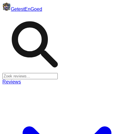
Getest
En
Goed
Reviews