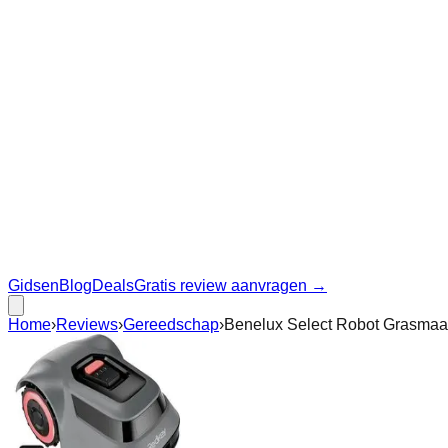
Gidsen
Blog
Deals
Gratis review aanvragen →
Home
›
Reviews
›
Gereedschap
›
Benelux Select Robot Grasmaai