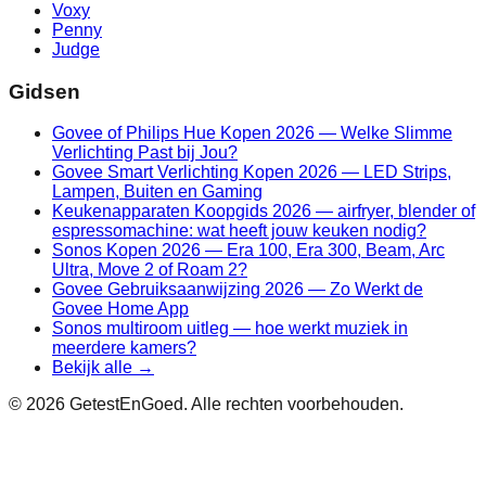
Voxy
Penny
Judge
Gidsen
Govee of Philips Hue Kopen 2026 — Welke Slimme
Verlichting Past bij Jou?
Govee Smart Verlichting Kopen 2026 — LED Strips,
Lampen, Buiten en Gaming
Keukenapparaten Koopgids 2026 — airfryer, blender of
espressomachine: wat heeft jouw keuken nodig?
Sonos Kopen 2026 — Era 100, Era 300, Beam, Arc
Ultra, Move 2 of Roam 2?
Govee Gebruiksaanwijzing 2026 — Zo Werkt de
Govee Home App
Sonos multiroom uitleg — hoe werkt muziek in
meerdere kamers?
Bekijk alle →
©
2026
GetestEnGoed. Alle rechten voorbehouden.