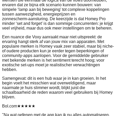
Mensen die eenmaal de logica van de flows doorhebben,
ervaren dat ze bijna elk scenario kunnen bouwen: van
simpele ‘lamp aan bij beweging’ tot complexe koppelingen
tussen aanwezigheid, energieprijzen en
zonnescherm‑aansturing. De keerzijde is dat Homey Pro
minder ‘set and forget’ is dan sommige concurrenten: je krijgt
veel vrijheid, maar dus ook meer instellingen om te beheren.
Een nuance die Voxy aanraakt maar niet uitspreekt: de
ervaring hangt sterk af van jouw mix van apparaten. Met
populaire merken is Homey vaak zeer stabiel, maar bij niche-
of oudere producten kun je eerder tegen beperkingen of
community‑apps aanlopen. Voor de gemiddelde gebruiker
met bekende merken is het sentiment terecht hoog; voor
exotische set‑ups moet je realistischer verwachtingen
hebben.
Samengevat: dit is een hub waar je in kan groeien. In het
begin voelt het misschien wat overweldigend, maar
naarmate je huis slimmer wordt, blijkt juist die
schaalbaarheid de reden waarom veel gebruikers bij Homey
blijven.
Bol.com
★★★★★
"
Na wat oefenen met de app kan ik nu alles automatiseren,