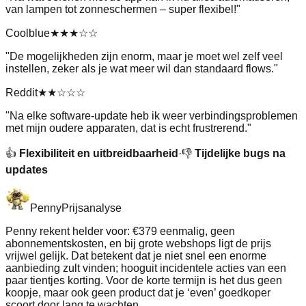
van lampen tot zonneschermen – super flexibel!
"
Coolblue
★★★
☆☆
"
De mogelijkheden zijn enorm, maar je moet wel zelf veel
instellen, zeker als je wat meer wil dan standaard flows.
"
Reddit
★★
☆☆☆
"
Na elke software-update heb ik weer verbindingsproblemen
met mijn oudere apparaten, dat is echt frustrerend.
"
👍
Flexibiliteit en uitbreidbaarheid
·
👎
Tijdelijke bugs na
updates
Penny
Prijsanalyse
Penny rekent helder voor: €379 eenmalig, geen
abonnementskosten, en bij grote webshops ligt de prijs
vrijwel gelijk. Dat betekent dat je niet snel een enorme
aanbieding zult vinden; hooguit incidentele acties van een
paar tientjes korting. Voor de korte termijn is het dus geen
koopje, maar ook geen product dat je ‘even’ goedkoper
scoort door lang te wachten.