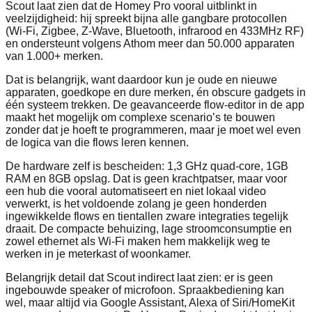
Scout laat zien dat de Homey Pro vooral uitblinkt in
veelzijdigheid: hij spreekt bijna alle gangbare protocollen
(Wi-Fi, Zigbee, Z-Wave, Bluetooth, infrarood en 433MHz RF)
en ondersteunt volgens Athom meer dan 50.000 apparaten
van 1.000+ merken.
Dat is belangrijk, want daardoor kun je oude en nieuwe
apparaten, goedkope en dure merken, én obscure gadgets in
één systeem trekken. De geavanceerde flow-editor in de app
maakt het mogelijk om complexe scenario’s te bouwen
zonder dat je hoeft te programmeren, maar je moet wel even
de logica van die flows leren kennen.
De hardware zelf is bescheiden: 1,3 GHz quad‑core, 1GB
RAM en 8GB opslag. Dat is geen krachtpatser, maar voor
een hub die vooral automatiseert en niet lokaal video
verwerkt, is het voldoende zolang je geen honderden
ingewikkelde flows en tientallen zware integraties tegelijk
draait. De compacte behuizing, lage stroomconsumptie en
zowel ethernet als Wi‑Fi maken hem makkelijk weg te
werken in je meterkast of woonkamer.
Belangrijk detail dat Scout indirect laat zien: er is geen
ingebouwde speaker of microfoon. Spraakbediening kan
wel, maar altijd via Google Assistant, Alexa of Siri/HomeKit