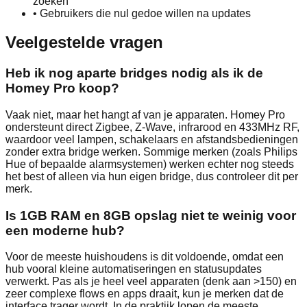
zoeken
•
Gebruikers die nul gedoe willen na updates
Veelgestelde vragen
Heb ik nog aparte bridges nodig als ik de
Homey Pro koop?
Vaak niet, maar het hangt af van je apparaten. Homey Pro
ondersteunt direct Zigbee, Z‑Wave, infrarood en 433MHz RF,
waardoor veel lampen, schakelaars en afstandsbedieningen
zonder extra bridge werken. Sommige merken (zoals Philips
Hue of bepaalde alarmsystemen) werken echter nog steeds
het best of alleen via hun eigen bridge, dus controleer dit per
merk.
Is 1GB RAM en 8GB opslag niet te weinig voor
een moderne hub?
Voor de meeste huishoudens is dit voldoende, omdat een
hub vooral kleine automatiseringen en statusupdates
verwerkt. Pas als je heel veel apparaten (denk aan >150) en
zeer complexe flows en apps draait, kun je merken dat de
interface trager wordt. In de praktijk lopen de meeste