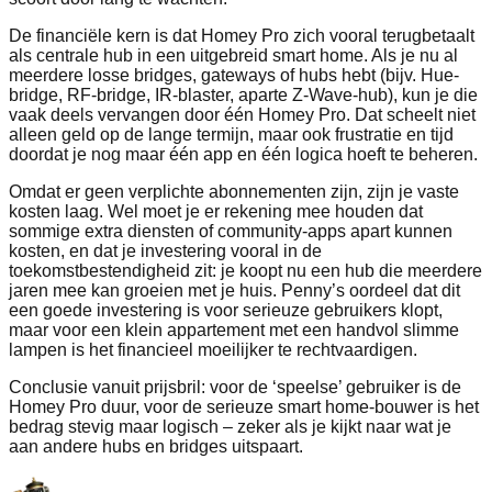
De financiële kern is dat Homey Pro zich vooral terugbetaalt
als centrale hub in een uitgebreid smart home. Als je nu al
meerdere losse bridges, gateways of hubs hebt (bijv. Hue-
bridge, RF‑bridge, IR‑blaster, aparte Z‑Wave‑hub), kun je die
vaak deels vervangen door één Homey Pro. Dat scheelt niet
alleen geld op de lange termijn, maar ook frustratie en tijd
doordat je nog maar één app en één logica hoeft te beheren.
Omdat er geen verplichte abonnementen zijn, zijn je vaste
kosten laag. Wel moet je er rekening mee houden dat
sommige extra diensten of community‑apps apart kunnen
kosten, en dat je investering vooral in de
toekomstbestendigheid zit: je koopt nu een hub die meerdere
jaren mee kan groeien met je huis. Penny’s oordeel dat dit
een goede investering is voor serieuze gebruikers klopt,
maar voor een klein appartement met een handvol slimme
lampen is het financieel moeilijker te rechtvaardigen.
Conclusie vanuit prijsbril: voor de ‘speelse’ gebruiker is de
Homey Pro duur, voor de serieuze smart home‑bouwer is het
bedrag stevig maar logisch – zeker als je kijkt naar wat je
aan andere hubs en bridges uitspaart.