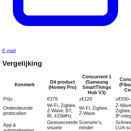
E-mail
Vergelijking
Concurrent 1
Conc
Dit product
(Samsung
Kenmerk
(Fib
(Homey Pro)
SmartThings
Cen
Hub V3)
Prijs
€379
±€120
±€550
Wi‑Fi, Zigbee,
Z‑Wave
Ondersteunde
Wi‑Fi, Zigbee,
Z‑Wave, BT,
Zigbee
protocollen
Z‑Wave
IR, 433MHz
IP‑inte
Geavanceerde
Scenario’s,
Scènes
App &
visuele
minder
LUA‑scr
automatisering