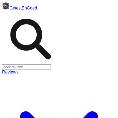
Getest
En
Goed
Reviews