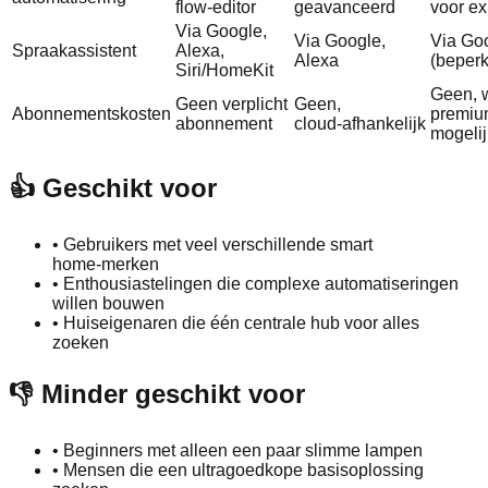
flow‑editor
geavanceerd
voor ex
Via Google,
Via Google,
Via Goo
Spraakassistent
Alexa,
Alexa
(beperk
Siri/HomeKit
Geen, 
Geen verplicht
Geen,
Abonnementskosten
premiu
abonnement
cloud‑afhankelijk
mogelij
👍 Geschikt voor
•
Gebruikers met veel verschillende smart
home‑merken
•
Enthousiastelingen die complexe automatiseringen
willen bouwen
•
Huiseigenaren die één centrale hub voor alles
zoeken
👎 Minder geschikt voor
•
Beginners met alleen een paar slimme lampen
•
Mensen die een ultragoedkope basisoplossing