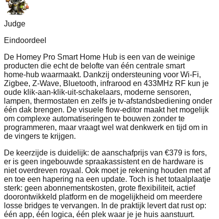
Judge
Eindoordeel
De Homey Pro Smart Home Hub is een van de weinige
producten die echt de belofte van één centrale smart
home‑hub waarmaakt. Dankzij ondersteuning voor Wi‑Fi,
Zigbee, Z‑Wave, Bluetooth, infrarood en 433MHz RF kun je
oude klik‑aan‑klik‑uit‑schakelaars, moderne sensoren,
lampen, thermostaten en zelfs je tv‑afstandsbediening onder
één dak brengen. De visuele flow‑editor maakt het mogelijk
om complexe automatiseringen te bouwen zonder te
programmeren, maar vraagt wel wat denkwerk en tijd om in
de vingers te krijgen.
De keerzijde is duidelijk: de aanschafprijs van €379 is fors,
er is geen ingebouwde spraakassistent en de hardware is
niet overdreven royaal. Ook moet je rekening houden met af
en toe een hapering na een update. Toch is het totaalplaatje
sterk: geen abonnementskosten, grote flexibiliteit, actief
doorontwikkeld platform en de mogelijkheid om meerdere
losse bridges te vervangen. In de praktijk levert dat rust op:
één app, één logica, één plek waar je je huis aanstuurt.