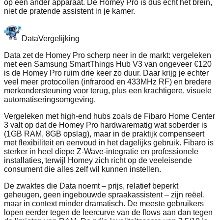
op een ander apparaat. De Homey Pro is dus echt het brein,
niet de pratende assistent in je kamer.
Data
Vergelijking
Data zet de Homey Pro scherp neer in de markt: vergeleken
met een Samsung SmartThings Hub V3 van ongeveer €120
is de Homey Pro ruim drie keer zo duur. Daar krijg je echter
veel meer protocollen (infrarood en 433MHz RF) en bredere
merkondersteuning voor terug, plus een krachtigere, visuele
automatiseringsomgeving.
Vergeleken met high-end hubs zoals de Fibaro Home Center
3 valt op dat de Homey Pro hardwarematig wat soberder is
(1GB RAM, 8GB opslag), maar in de praktijk compenseert
met flexibiliteit en eenvoud in het dagelijks gebruik. Fibaro is
sterker in heel diepe Z‑Wave‑integratie en professionele
installaties, terwijl Homey zich richt op de veeleisende
consument die alles zelf wil kunnen instellen.
De zwaktes die Data noemt – prijs, relatief beperkt
geheugen, geen ingebouwde spraakassistent – zijn reëel,
maar in context minder dramatisch. De meeste gebruikers
lopen eerder tegen de leercurve van de flows aan dan tegen