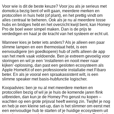
Voor wie is dit de beste keuze? Voor jou als je serieus met
domotica bezig bent of wilt gaan, meerdere merken en
protocollen in huis hebt (of plant), en het prettig vindt om
alles centraal te beheren. Ook als je nu al meerdere losse
hubs en bridges hebt en het overzicht kwijt bent, kan Homey
Pro de boel weer simpel maken. Dan is de prijs te
verdedigen en haal je de kracht van het systeem er echt uit.
Wanneer kies je beter iets anders? Als je alleen een paar
slimme lampen en een thermostaat hebt, is een
eenvoudigere (en goedkopere) hub of zelfs alleen de app
van het merk vaak voldoende. Ben je extreem gevoelig voor
storingen en wil je een ‘installeren en nooit meer naar
kijken’-oplossing, dan past een gesloten ecosysteem als
Apple HomeKit of een professionele installatie met Fibaro
beter. En als je vooral een spraakassistent wilt, is een
slimme speaker met basis‑hubfunctie logischer.
Koopadvies: ben je nu al met meerdere merken en
protocollen bezig of wil je je huis de komende jaren flink
uitbreiden, dan kun je de Homey Pro gerust nu kopen –
wachten op een grote prijsval heeft weinig zin. Twijfel je nog
en heb je een kleine set‑up, dan is het slimmer om eerst met
een eenvoudige hub te starten of je huidige ecosysteem uit