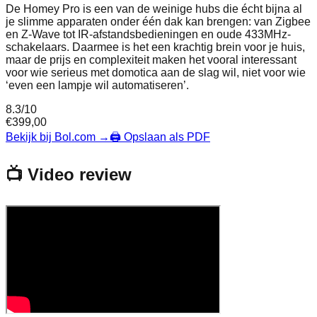
De Homey Pro is een van de weinige hubs die écht bijna al
je slimme apparaten onder één dak kan brengen: van Zigbee
en Z-Wave tot IR-afstandsbedieningen en oude 433MHz-
schakelaars. Daarmee is het een krachtig brein voor je huis,
maar de prijs en complexiteit maken het vooral interessant
voor wie serieus met domotica aan de slag wil, niet voor wie
‘even een lampje wil automatiseren’.
8.3
/10
€
399,00
Bekijk bij Bol.com
→
🖨️ Opslaan als PDF
📺 Video review