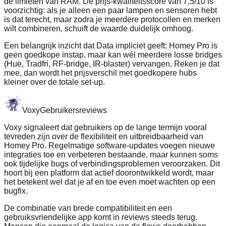
de limieten van RAM. De prijs-kwaliteitsscore van 7,5/10 is
voorzichtig: als je alleen een paar lampen en sensoren hebt
is dat terecht, maar zodra je meerdere protocollen en merken
wilt combineren, schuift de waarde duidelijk omhoog.
Een belangrijk inzicht dat Data impliciet geeft: Homey Pro is
geen goedkope instap, maar kan wél meerdere losse bridges
(Hue, Tradfri, RF-bridge, IR-blaster) vervangen. Reken je dat
mee, dan wordt het prijsverschil met goedkopere hubs
kleiner over de totale set‑up.
Voxy
Gebruikersreviews
Voxy signaleert dat gebruikers op de lange termijn vooral
tevreden zijn over de flexibiliteit en uitbreidbaarheid van
Homey Pro. Regelmatige software-updates voegen nieuwe
integraties toe en verbeteren bestaande, maar kunnen soms
ook tijdelijke bugs of verbindingsproblemen veroorzaken. Dit
hoort bij een platform dat actief doorontwikkeld wordt, maar
het betekent wel dat je af en toe even moet wachten op een
bugfix.
De combinatie van brede compatibiliteit en een
gebruiksvriendelijke app komt in reviews steeds terug.