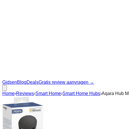
Gidsen
Blog
Deals
Gratis review aanvragen →
Home
›
Reviews
›
Smart Home
›
Smart Home Hubs
›
Aqara Hub M