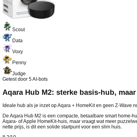
Scout
Data
Voxy
Penny
Judge
Getest door 5 AI-bots
Aqara Hub M2: sterke basis-hub, maar
Ideale hub als je inzet op Aqara + HomeKit en geen Z‑Wave no
De Aqara Hub M2 is een compacte, betaalbare smart home-hub 
Aqara- of Apple HomeKit-huis, maar vraagt wat meer puzzelwerk
nette prijs, is dit een solide startpunt voor een slim huis.