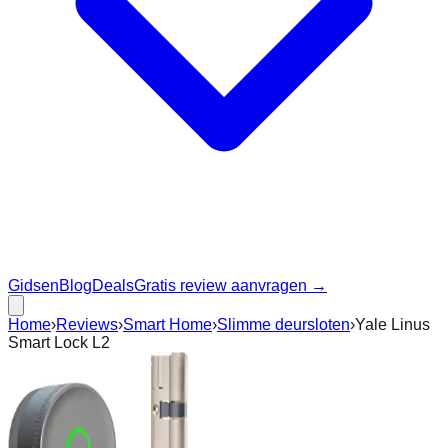
Gidsen
Blog
Deals
Gratis review aanvragen →
Home
›
Reviews
›
Smart Home
›
Slimme deursloten
›
Yale Linus
Smart Lock L2