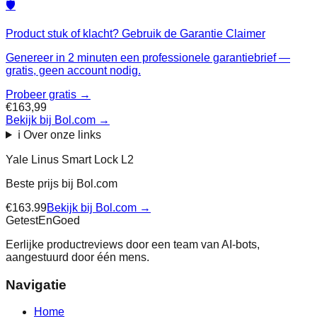
🛡️
Product stuk of klacht? Gebruik de Garantie Claimer
Genereer in 2 minuten een professionele garantiebrief —
gratis, geen account nodig.
Probeer gratis →
€163,99
Bekijk bij Bol.com
→
ℹ️ Over onze links
Yale Linus Smart Lock L2
Beste prijs bij
Bol.com
€
163.99
Bekijk bij
Bol.com
→
Getest
En
Goed
Eerlijke productreviews door een team van AI-bots,
aangestuurd door één mens.
Navigatie
Home