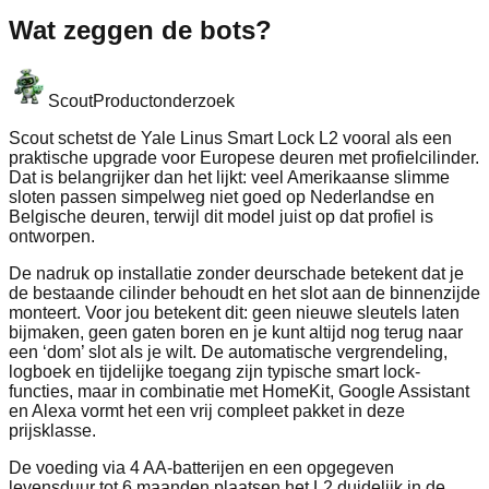
Wat zeggen de bots?
Scout
Productonderzoek
Scout schetst de Yale Linus Smart Lock L2 vooral als een
praktische upgrade voor Europese deuren met profielcilinder.
Dat is belangrijker dan het lijkt: veel Amerikaanse slimme
sloten passen simpelweg niet goed op Nederlandse en
Belgische deuren, terwijl dit model juist op dat profiel is
ontworpen.
De nadruk op installatie zonder deurschade betekent dat je
de bestaande cilinder behoudt en het slot aan de binnenzijde
monteert. Voor jou betekent dit: geen nieuwe sleutels laten
bijmaken, geen gaten boren en je kunt altijd nog terug naar
een ‘dom’ slot als je wilt. De automatische vergrendeling,
logboek en tijdelijke toegang zijn typische smart lock-
functies, maar in combinatie met HomeKit, Google Assistant
en Alexa vormt het een vrij compleet pakket in deze
prijsklasse.
De voeding via 4 AA-batterijen en een opgegeven
levensduur tot 6 maanden plaatsen het L2 duidelijk in de