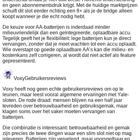
en geen abonnementsdruk krijgt. Met de huidige marktprijzen
schuift dit slot eerder richting een 8+ als je de bridge alleen
koopt wanneer je die echt nodig hebt.
De keuze voor AA-batterijen is inderdaad minder
milieuvriendelijk dan een geïntegreerde, oplaadbare accu.
Tegelijk geeft het je flexibiliteit: lege batterijen kun je direct
vervangen, zonder dat je moet wachten tot een accu oplaadt.
Wie overstapt op goede oplaadbare AA’s kan die milieu‑ en
kostenkans zelf corrigeren, al wordt dat niet actief als feature
gepresenteerd.
Voxy
Gebruikersreviews
Voxy heeft nog geen echte gebruikersreviews om op te
leunen, maar leest vooral algemene ervaringen met Yale-
sloten. De rode draad: mensen blijven na een half jaar
tevreden over betrouwbaarheid en gebruiksgemak, maar
klagen soms over het vaker moeten vervangen van
batterijen.
Die combinatie is interessant: betrouwbaarheid en gemak
zijn precies de twee dingen waar een slim slot niet op mag
inleveren. Batterijen zijn vervelend, maar voorspelbaar en