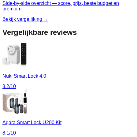
Side-by-side overzicht — score, prijs, beste budget en
premium
Bekijk vergelijking →
Vergelijkbare reviews
Nuki Smart Lock 4.0
8.2
/10
Aqara Smart Lock U200 Kit
8.1
/10