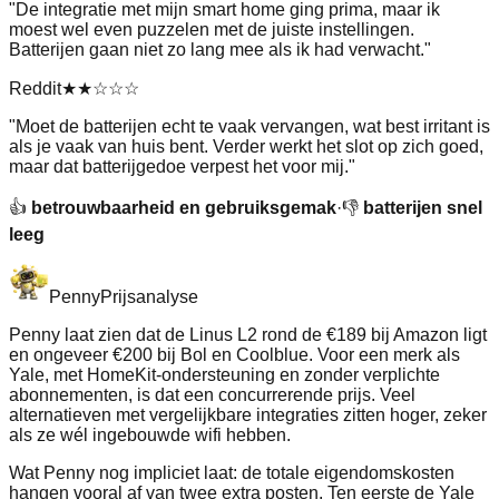
"
De integratie met mijn smart home ging prima, maar ik
moest wel even puzzelen met de juiste instellingen.
Batterijen gaan niet zo lang mee als ik had verwacht.
"
Reddit
★★
☆☆☆
"
Moet de batterijen echt te vaak vervangen, wat best irritant is
als je vaak van huis bent. Verder werkt het slot op zich goed,
maar dat batterijgedoe verpest het voor mij.
"
👍
betrouwbaarheid en gebruiksgemak
·
👎
batterijen snel
leeg
Penny
Prijsanalyse
Penny laat zien dat de Linus L2 rond de €189 bij Amazon ligt
en ongeveer €200 bij Bol en Coolblue. Voor een merk als
Yale, met HomeKit-ondersteuning en zonder verplichte
abonnementen, is dat een concurrerende prijs. Veel
alternatieven met vergelijkbare integraties zitten hoger, zeker
als ze wél ingebouwde wifi hebben.
Wat Penny nog impliciet laat: de totale eigendomskosten
hangen vooral af van twee extra posten. Ten eerste de Yale