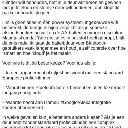
cilinder wilt behouden, niet in je deur wilt boren en gewoon
met je telefoon en stem je deur wilt bedienen, dan klopt dit
pakket inhoudelijk goed.
Het is geen alles-in-één power-systeem: ingebouwde wifi
ontbreekt, de bridge is bijna verplicht als je serieuze
afstandsbediening wilt en de AA-batterijen vragen discipline.
Maar juist omdat Yale niet alles in het slot heeft gepropt, blijft
de prijs redelijk, gaat de batterijduur voor Bluetooth-
gebruikers vaak langer mee en houd je zelf controle over hoe
‘smart’ en hoe ‘cloud’ je het maakt.
Voor wie is dit de beste keuze? Voor jou als je:
– In een appartement of rijtjeshuis woont met een standaard
Europese profielcilinder.
– Vooral binnen Bluetooth-bereik bedient en af en toe remote
toegang nodig hebt.
– Waarde hecht aan HomeKit/Google/Alexa-integratie
zonder abonnement.
In welke gevallen kun je beter iets anders kiezen? Als je een
deur hebt zonder standaard profielcilinder, een complex
meerpuntsslot of een situatie waarin je élke dag op afstand