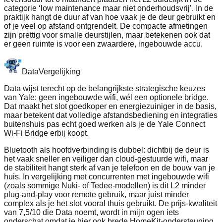
categorie ‘low maintenance maar niet onderhoudsvrij’. In de
praktijk hangt de duur af van hoe vaak je de deur gebruikt en
of je veel op afstand ontgrendelt. De compacte afmetingen
zijn prettig voor smalle deurstijlen, maar betekenen ook dat
er geen ruimte is voor een zwaardere, ingebouwde accu.
Data
Vergelijking
Data wijst terecht op de belangrijkste strategische keuzes
van Yale: geen ingebouwde wifi, wél een optionele bridge.
Dat maakt het slot goedkoper en energiezuiniger in de basis,
maar betekent dat volledige afstandsbediening en integraties
buitenshuis pas echt goed werken als je de Yale Connect
Wi‑Fi Bridge erbij koopt.
Bluetooth als hoofdverbinding is dubbel: dichtbij de deur is
het vaak sneller en veiliger dan cloud-gestuurde wifi, maar
de stabiliteit hangt sterk af van je telefoon en de bouw van je
huis. In vergelijking met concurrenten met ingebouwde wifi
(zoals sommige Nuki- of Tedee-modellen) is dit L2 minder
plug-and-play voor remote gebruik, maar juist minder
complex als je het slot vooral thuis gebruikt. De prijs-kwaliteit
van 7,5/10 die Data noemt, wordt in mijn ogen iets
onderschat omdat je hier ook brede HomeKit-ondersteuning