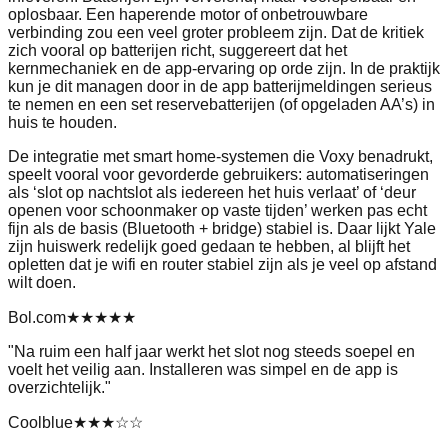
oplosbaar. Een haperende motor of onbetrouwbare
verbinding zou een veel groter probleem zijn. Dat de kritiek
zich vooral op batterijen richt, suggereert dat het
kernmechaniek en de app-ervaring op orde zijn. In de praktijk
kun je dit managen door in de app batterijmeldingen serieus
te nemen en een set reservebatterijen (of opgeladen AA’s) in
huis te houden.
De integratie met smart home-systemen die Voxy benadrukt,
speelt vooral voor gevorderde gebruikers: automatiseringen
als ‘slot op nachtslot als iedereen het huis verlaat’ of ‘deur
openen voor schoonmaker op vaste tijden’ werken pas echt
fijn als de basis (Bluetooth + bridge) stabiel is. Daar lijkt Yale
zijn huiswerk redelijk goed gedaan te hebben, al blijft het
opletten dat je wifi en router stabiel zijn als je veel op afstand
wilt doen.
Bol.com
★★★★★
"
Na ruim een half jaar werkt het slot nog steeds soepel en
voelt het veilig aan. Installeren was simpel en de app is
overzichtelijk.
"
Coolblue
★★★
☆☆