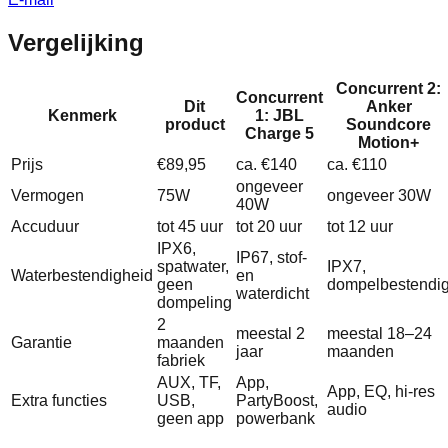
Vergelijking
Concurrent 2:
Concurrent
Dit
Anker
Kenmerk
1: JBL
product
Soundcore
Charge 5
Motion+
Prijs
€89,95
ca. €140
ca. €110
ongeveer
Vermogen
75W
ongeveer 30W
40W
Accuduur
tot 45 uur
tot 20 uur
tot 12 uur
IPX6,
IP67, stof-
spatwater,
IPX7,
Waterbestendigheid
en
geen
dompelbestendi
waterdicht
dompeling
2
meestal 2
meestal 18–24
Garantie
maanden
jaar
maanden
fabriek
AUX, TF,
App,
App, EQ, hi-res
Extra functies
USB,
PartyBoost,
audio
geen app
powerbank