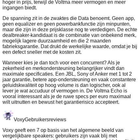
hoger in prijs, terwijl de Voltma meer vermogen en meer
ingangen biedt.
De spanning zit in de zwaktes die Data benoemt. Geen app,
geen equalizer en geen powerbankfunctie zijn minpunten,
maar die zijn in deze prijsklasse nog te verdedigen. De echte
dealbreaker-kandidaat is de combinatie van onbekend merk,
mogelijk lagere duurzaamheid en die 2 maanden
fabrieksgarantie. Dat drukt de werkelijke waarde, omdat je bij
een defect sneller met de kosten zit.
Wanneer kies je dan toch voor een concurrent? Als je
zekerheid en merkondersteuning belangrijker vindt dan
maximale specificaties. Een JBL, Sony of Anker met 1 tot 2
jaar garantie, betere app-ondersteuning en vaak constantere
geluidskwaliteit op hoog volume is dan logischer, ook al
lever je wat accuduur of vermogen in. De Voltma Echo is
vooral interessant als je de ruwe specs per euro maximaal
wilt uitnutten en bewust het garantierisico accepteert.
Voxy
Gebruikersreviews
Voxy geeft een 7 op basis van het algemene beeld van
vergelijkbare speakers: gebruikers zijn vaak blij met