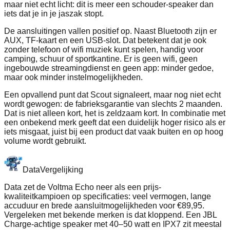
maar niet echt licht: dit is meer een schouder-speaker dan
iets dat je in je jaszak stopt.
De aansluitingen vallen positief op. Naast Bluetooth zijn er
AUX, TF-kaart en een USB-slot. Dat betekent dat je ook
zonder telefoon of wifi muziek kunt spelen, handig voor
camping, schuur of sportkantine. Er is geen wifi, geen
ingebouwde streamingdienst en geen app: minder gedoe,
maar ook minder instelmogelijkheden.
Een opvallend punt dat Scout signaleert, maar nog niet echt
wordt gewogen: de fabrieksgarantie van slechts 2 maanden.
Dat is niet alleen kort, het is zeldzaam kort. In combinatie met
een onbekend merk geeft dat een duidelijk hoger risico als er
iets misgaat, juist bij een product dat vaak buiten en op hoog
volume wordt gebruikt.
Data
Vergelijking
Data zet de Voltma Echo neer als een prijs-
kwaliteitkampioen op specificaties: veel vermogen, lange
accuduur en brede aansluitmogelijkheden voor €89,95.
Vergeleken met bekende merken is dat kloppend. Een JBL
Charge-achtige speaker met 40–50 watt en IPX7 zit meestal