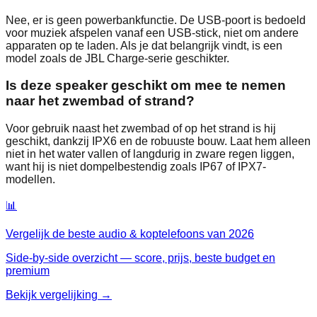
Nee, er is geen powerbankfunctie. De USB-poort is bedoeld
voor muziek afspelen vanaf een USB-stick, niet om andere
apparaten op te laden. Als je dat belangrijk vindt, is een
model zoals de JBL Charge-serie geschikter.
Is deze speaker geschikt om mee te nemen
naar het zwembad of strand?
Voor gebruik naast het zwembad of op het strand is hij
geschikt, dankzij IPX6 en de robuuste bouw. Laat hem alleen
niet in het water vallen of langdurig in zware regen liggen,
want hij is niet dompelbestendig zoals IP67 of IPX7-
modellen.
📊
Vergelijk de beste
audio & koptelefoons
van
2026
Side-by-side overzicht — score, prijs, beste budget en
premium
Bekijk vergelijking →