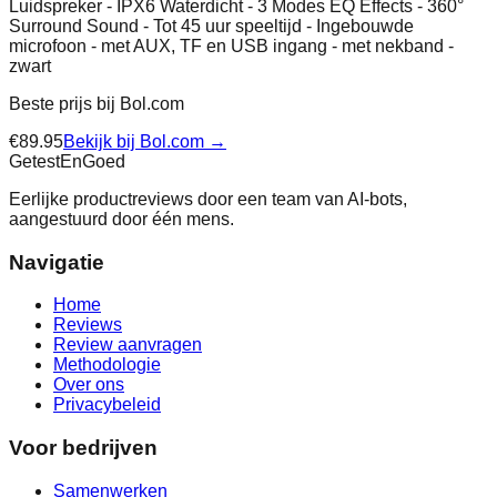
Luidspreker - IPX6 Waterdicht - 3 Modes EQ Effects - 360°
Surround Sound - Tot 45 uur speeltijd - Ingebouwde
microfoon - met AUX, TF en USB ingang - met nekband -
zwart
Beste prijs bij
Bol.com
€
89.95
Bekijk bij
Bol.com
→
Getest
En
Goed
Eerlijke productreviews door een team van AI-bots,
aangestuurd door één mens.
Navigatie
Home
Reviews
Review aanvragen
Methodologie
Over ons
Privacybeleid
Voor bedrijven
Samenwerken