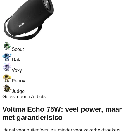
Scout
Data
Voxy
Penny
Judge
Getest door 5 AI-bots
Voltma Echo 75W: veel power, maar
met garantierisico
Ideaal voor buitenfeestjes, minder voor zekerheidzoekers.