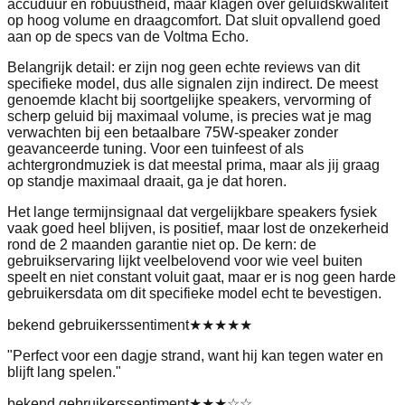
accuduur en robuustheid, maar klagen over geluidskwaliteit
op hoog volume en draagcomfort. Dat sluit opvallend goed
aan op de specs van de Voltma Echo.
Belangrijk detail: er zijn nog geen echte reviews van dit
specifieke model, dus alle signalen zijn indirect. De meest
genoemde klacht bij soortgelijke speakers, vervorming of
scherp geluid bij maximaal volume, is precies wat je mag
verwachten bij een betaalbare 75W-speaker zonder
geavanceerde tuning. Voor een tuinfeest of als
achtergrondmuziek is dat meestal prima, maar als jij graag
op standje maximaal draait, ga je dat horen.
Het lange termijnsignaal dat vergelijkbare speakers fysiek
vaak goed heel blijven, is positief, maar lost de onzekerheid
rond de 2 maanden garantie niet op. De kern: de
gebruikservaring lijkt veelbelovend voor wie veel buiten
speelt en niet constant voluit gaat, maar er is nog geen harde
gebruikersdata om dit specifieke model echt te bevestigen.
bekend gebruikerssentiment
★★★★★
"
Perfect voor een dagje strand, want hij kan tegen water en
blijft lang spelen.
"
bekend gebruikerssentiment
★★★
☆☆