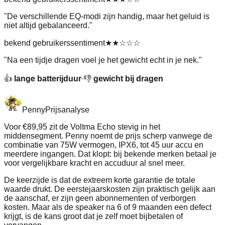
"
De verschillende EQ-modi zijn handig, maar het geluid is
niet altijd gebalanceerd.
"
bekend gebruikerssentiment
★★
☆☆☆
"
Na een tijdje dragen voel je het gewicht echt in je nek.
"
👍
lange batterijduur
·
👎
gewicht bij dragen
Penny
Prijsanalyse
Voor €89,95 zit de Voltma Echo stevig in het
middensegment. Penny noemt de prijs scherp vanwege de
combinatie van 75W vermogen, IPX6, tot 45 uur accu en
meerdere ingangen. Dat klopt: bij bekende merken betaal je
voor vergelijkbare kracht en accuduur al snel meer.
De keerzijde is dat de extreem korte garantie de totale
waarde drukt. De eerstejaarskosten zijn praktisch gelijk aan
de aanschaf, er zijn geen abonnementen of verborgen
kosten. Maar als de speaker na 6 of 9 maanden een defect
krijgt, is de kans groot dat je zelf moet bijbetalen of