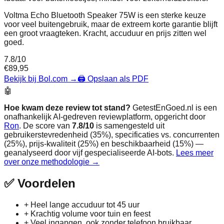
Voltma Echo Bluetooth Speaker 75W is een sterke keuze
voor veel buitengebruik, maar de extreem korte garantie blijft
een groot vraagteken. Kracht, accuduur en prijs zitten wel
goed.
7.8
/10
€
89,95
Bekijk bij Bol.com
→
🖨️ Opslaan als PDF
🤖
Hoe kwam deze review tot stand?
GetestEnGoed.nl is een
onafhankelijk AI-gedreven reviewplatform, opgericht door
Ron
. De score van
7.8
/10
is samengesteld uit
gebruikerstevredenheid (35%), specificaties vs. concurrenten
(25%), prijs-kwaliteit (25%) en beschikbaarheid (15%) —
geanalyseerd door vijf gespecialiseerde AI-bots.
Lees meer
over onze methodologie →
✅
Voordelen
+
Heel lange accuduur tot 45 uur
+
Krachtig volume voor tuin en feest
+
Veel ingangen, ook zonder telefoon bruikbaar