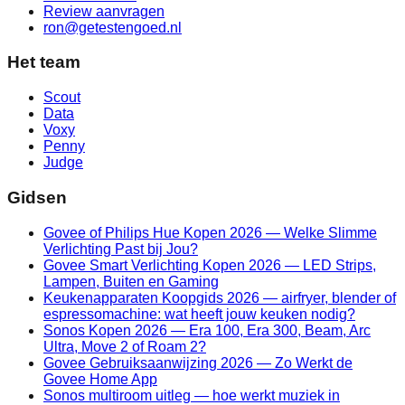
Review aanvragen
ron@getestengoed.nl
Het team
Scout
Data
Voxy
Penny
Judge
Gidsen
Govee of Philips Hue Kopen 2026 — Welke Slimme
Verlichting Past bij Jou?
Govee Smart Verlichting Kopen 2026 — LED Strips,
Lampen, Buiten en Gaming
Keukenapparaten Koopgids 2026 — airfryer, blender of
espressomachine: wat heeft jouw keuken nodig?
Sonos Kopen 2026 — Era 100, Era 300, Beam, Arc
Ultra, Move 2 of Roam 2?
Govee Gebruiksaanwijzing 2026 — Zo Werkt de
Govee Home App
Sonos multiroom uitleg — hoe werkt muziek in