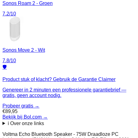
Sonos Roam 2 - Groen
7.2
/10
Sonos Move 2 - Wit
7.8
/10
🛡️
Product stuk of klacht? Gebruik de Garantie Claimer
Genereer in 2 minuten een professionele garantiebrief —
gratis, geen account nodig.
Probeer gratis →
€89,95
Bekijk bij Bol.com
→
ℹ️ Over onze links
Voltma Echo Bluetooth Speaker - 75W Draadloze PC