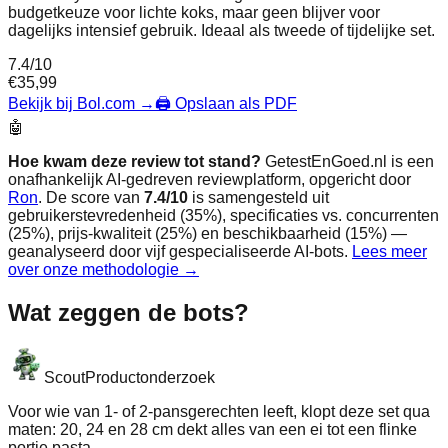
budgetkeuze voor lichte koks, maar geen blijver voor
dagelijks intensief gebruik. Ideaal als tweede of tijdelijke set.
7.4
/10
€
35,99
Bekijk bij Bol.com
→
🖨️ Opslaan als PDF
🤖
Hoe kwam deze review tot stand?
GetestEnGoed.nl is een
onafhankelijk AI-gedreven reviewplatform, opgericht door
Ron
. De score van
7.4
/10
is samengesteld uit
gebruikerstevredenheid (35%), specificaties vs. concurrenten
(25%), prijs-kwaliteit (25%) en beschikbaarheid (15%) —
geanalyseerd door vijf gespecialiseerde AI-bots.
Lees meer
over onze methodologie →
Wat zeggen de bots?
Scout
Productonderzoek
Voor wie van 1‑ of 2‑pansgerechten leeft, klopt deze set qua
maten: 20, 24 en 28 cm dekt alles van een ei tot een flinke
portie pasta.