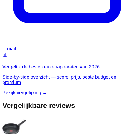
E-mail
📊
Vergelijk de beste
keukenapparaten
van
2026
Side-by-side overzicht — score, prijs, beste budget en
premium
Bekijk vergelijking →
Vergelijkbare reviews