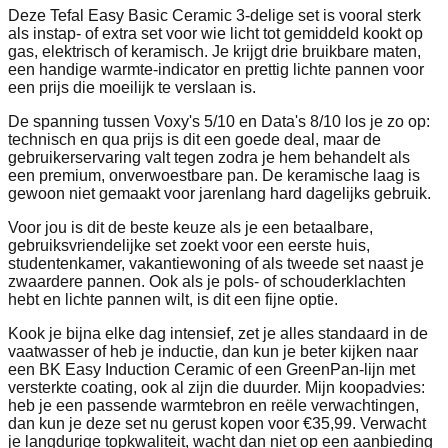
Deze Tefal Easy Basic Ceramic 3-delige set is vooral sterk
als instap- of extra set voor wie licht tot gemiddeld kookt op
gas, elektrisch of keramisch. Je krijgt drie bruikbare maten,
een handige warmte-indicator en prettig lichte pannen voor
een prijs die moeilijk te verslaan is.
De spanning tussen Voxy's 5/10 en Data's 8/10 los je zo op:
technisch en qua prijs is dit een goede deal, maar de
gebruikerservaring valt tegen zodra je hem behandelt als
een premium, onverwoestbare pan. De keramische laag is
gewoon niet gemaakt voor jarenlang hard dagelijks gebruik.
Voor jou is dit de beste keuze als je een betaalbare,
gebruiksvriendelijke set zoekt voor een eerste huis,
studentenkamer, vakantiewoning of als tweede set naast je
zwaardere pannen. Ook als je pols- of schouderklachten
hebt en lichte pannen wilt, is dit een fijne optie.
Kook je bijna elke dag intensief, zet je alles standaard in de
vaatwasser of heb je inductie, dan kun je beter kijken naar
een BK Easy Induction Ceramic of een GreenPan-lijn met
versterkte coating, ook al zijn die duurder. Mijn koopadvies:
heb je een passende warmtebron en reële verwachtingen,
dan kun je deze set nu gerust kopen voor €35,99. Verwacht
je langdurige topkwaliteit, wacht dan niet op een aanbieding