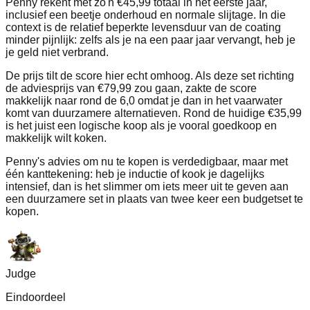
Penny rekent met zo'n €45,99 totaal in het eerste jaar,
inclusief een beetje onderhoud en normale slijtage. In die
context is de relatief beperkte levensduur van de coating
minder pijnlijk: zelfs als je na een paar jaar vervangt, heb je
je geld niet verbrand.
De prijs tilt de score hier echt omhoog. Als deze set richting
de adviesprijs van €79,99 zou gaan, zakte de score
makkelijk naar rond de 6,0 omdat je dan in het vaarwater
komt van duurzamere alternatieven. Rond de huidige €35,99
is het juist een logische koop als je vooral goedkoop en
makkelijk wilt koken.
Penny's advies om nu te kopen is verdedigbaar, maar met
één kanttekening: heb je inductie of kook je dagelijks
intensief, dan is het slimmer om iets meer uit te geven aan
een duurzamere set in plaats van twee keer een budgetset te
kopen.
Judge
Eindoordeel