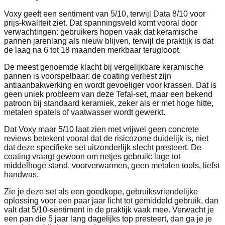
Voxy geeft een sentiment van 5/10, terwijl Data 8/10 voor
prijs-kwaliteit ziet. Dat spanningsveld komt vooral door
verwachtingen: gebruikers hopen vaak dat keramische
pannen jarenlang als nieuw blijven, terwijl de praktijk is dat
de laag na 6 tot 18 maanden merkbaar terugloopt.
De meest genoemde klacht bij vergelijkbare keramische
pannen is voorspelbaar: de coating verliest zijn
antiaanbakwerking en wordt gevoeliger voor krassen. Dat is
geen uniek probleem van deze Tefal-set, maar een bekend
patroon bij standaard keramiek, zeker als er met hoge hitte,
metalen spatels of vaatwasser wordt gewerkt.
Dat Voxy maar 5/10 laat zien met vrijwel geen concrete
reviews betekent vooral dat de risicozone duidelijk is, niet
dat deze specifieke set uitzonderlijk slecht presteert. De
coating vraagt gewoon om netjes gebruik: lage tot
middelhoge stand, voorverwarmen, geen metalen tools, liefst
handwas.
Zie je deze set als een goedkope, gebruiksvriendelijke
oplossing voor een paar jaar licht tot gemiddeld gebruik, dan
valt dat 5/10-sentiment in de praktijk vaak mee. Verwacht je
een pan die 5 jaar lang dagelijks top presteert, dan ga je je