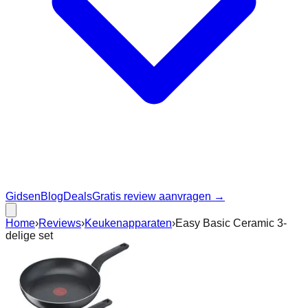
Gidsen
Blog
Deals
Gratis review aanvragen →
Home
›
Reviews
›
Keukenapparaten
›
Easy Basic Ceramic 3-
delige set