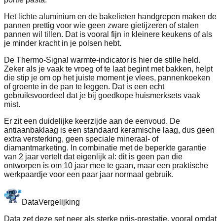
Het lichte aluminium en de bakelieten handgrepen maken de
pannen prettig voor wie geen zware gietijzeren of stalen
pannen wil tillen. Dat is vooral fijn in kleinere keukens of als
je minder kracht in je polsen hebt.
De Thermo-Signal warmte-indicator is hier de stille held.
Zeker als je vaak te vroeg of te laat begint met bakken, helpt
die stip je om op het juiste moment je vlees, pannenkoeken
of groente in de pan te leggen. Dat is een echt
gebruiksvoordeel dat je bij goedkope huismerksets vaak
mist.
Er zit een duidelijke keerzijde aan de eenvoud. De
antiaanbaklaag is een standaard keramische laag, dus geen
extra versterking, geen speciale mineraal- of
diamantmarketing. In combinatie met de beperkte garantie
van 2 jaar vertelt dat eigenlijk al: dit is geen pan die
ontworpen is om 10 jaar mee te gaan, maar een praktische
werkpaardje voor een paar jaar normaal gebruik.
Data
Vergelijking
Data zet deze set neer als sterke prijs-prestatie, vooral omdat