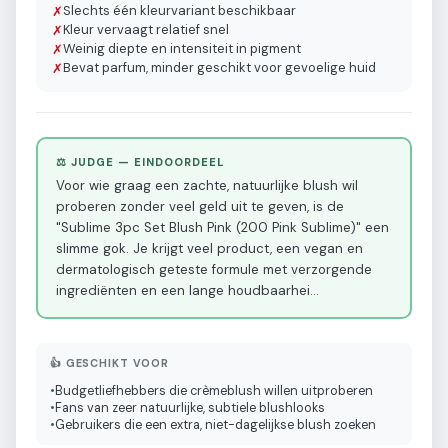
Slechts één kleurvariant beschikbaar
✗
Kleur vervaagt relatief snel
✗
Weinig diepte en intensiteit in pigment
✗
Bevat parfum, minder geschikt voor gevoelige huid
✗
⚖️ JUDGE — EINDOORDEEL
Voor wie graag een zachte, natuurlijke blush wil
proberen zonder veel geld uit te geven, is de
"Sublime 3pc Set Blush Pink (200 Pink Sublime)" een
slimme gok. Je krijgt veel product, een vegan en
dermatologisch geteste formule met verzorgende
ingrediënten en een lange houdbaarhei
…
👍 GESCHIKT VOOR
•
Budgetliefhebbers die crèmeblush willen uitproberen
•
Fans van zeer natuurlijke, subtiele blushlooks
•
Gebruikers die een extra, niet-dagelijkse blush zoeken