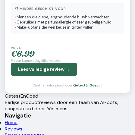
👎 MINDER GESCHIKT VOOR
•
Mensen die diepe, langhoudende blush verwachten
•
Gebruikers met parfumallergie of zeer gevoelige huid
•
Make-upfans die veel keuze in tinten willen
PRIJS
€
6.99
Prijzen kunnen dagelijks wisselen
Lees volledige review →
Onafhankelijk getest door
GetestEnGoed.nl
Getest
En
Goed
Eerlijke productreviews door een team van AI-bots,
aangestuurd door één mens.
Navigatie
Home
Reviews