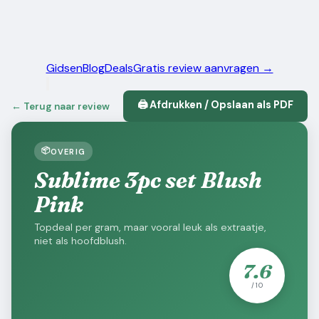
Gidsen
Blog
Deals
Gratis review aanvragen →
🖨️ Afdrukken / Opslaan als PDF
← Terug naar review
📦
OVERIG
Sublime 3pc set Blush
Pink
Topdeal per gram, maar vooral leuk als extraatje,
niet als hoofdblush.
7.6
/ 10