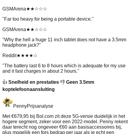
GSMArena
★★
☆☆☆
"
Far too heavy for being a portable device.
"
GSMArena
★★
☆☆☆
"
Why the hell a huge 11 inch tablet does not have a 3.5mm
headphone jack?
"
Reddit
★★★★
☆
"
The battery last 6 to 8 hours which is adequate for my use
and it fast charges in about 2 hours.
"
👍
Snelheid en prestaties
·
👎
Geen 3.5mm
koptelefoonaansluiting
Penny
Prijsanalyse
Met €679,95 bij Bol.com zit deze 5G‑versie duidelijk in het
hogere segment, zeker voor een 2022‑model. Penny rekent
daar terecht nog ongeveer €60 aan basisaccessoires bij,
plus mogelijk een fors bedrag per jaar als je echt een