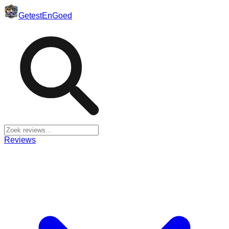
Getest
En
Goed
Reviews