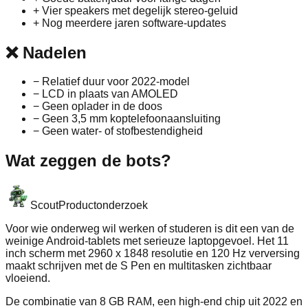
+
Vier speakers met degelijk stereo‑geluid
+
Nog meerdere jaren software‑updates
❌
Nadelen
−
Relatief duur voor 2022‑model
−
LCD in plaats van AMOLED
−
Geen oplader in de doos
−
Geen 3,5 mm koptelefoonaansluiting
−
Geen water‑ of stofbestendigheid
Wat zeggen de bots?
Scout
Productonderzoek
Voor wie onderweg wil werken of studeren is dit een van de
weinige Android‑tablets met serieuze laptopgevoel. Het 11
inch scherm met 2960 x 1848 resolutie en 120 Hz verversing
maakt schrijven met de S Pen en multitasken zichtbaar
vloeiend.
De combinatie van 8 GB RAM, een high‑end chip uit 2022 en