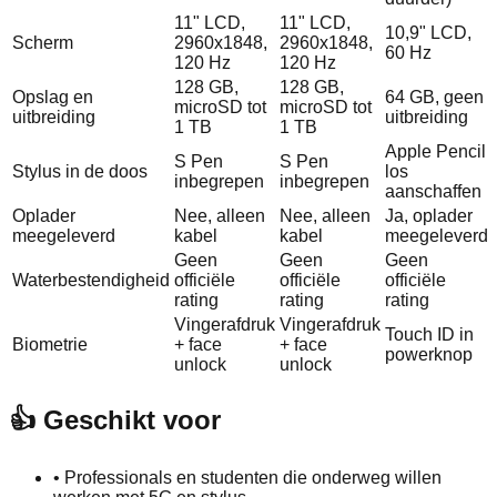
11" LCD,
11" LCD,
10,9" LCD,
Scherm
2960x1848,
2960x1848,
60 Hz
120 Hz
120 Hz
128 GB,
128 GB,
Opslag en
64 GB, geen
microSD tot
microSD tot
uitbreiding
uitbreiding
1 TB
1 TB
Apple Pencil
S Pen
S Pen
Stylus in de doos
los
inbegrepen
inbegrepen
aanschaffen
Oplader
Nee, alleen
Nee, alleen
Ja, oplader
meegeleverd
kabel
kabel
meegeleverd
Geen
Geen
Geen
Waterbestendigheid
officiële
officiële
officiële
rating
rating
rating
Vingerafdruk
Vingerafdruk
Touch ID in
Biometrie
+ face
+ face
powerknop
unlock
unlock
👍 Geschikt voor
•
Professionals en studenten die onderweg willen