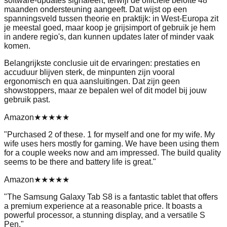
software‑updates signaleert, terwijl de officiële belofte 48
maanden ondersteuning aangeeft. Dat wijst op een
spanningsveld tussen theorie en praktijk: in West‑Europa zit
je meestal goed, maar koop je grijsimport of gebruik je hem
in andere regio's, dan kunnen updates later of minder vaak
komen.
Belangrijkste conclusie uit de ervaringen: prestaties en
accuduur blijven sterk, de minpunten zijn vooral
ergonomisch en qua aansluitingen. Dat zijn geen
showstoppers, maar ze bepalen wel of dit model bij jouw
gebruik past.
Amazon
★★★★★
"
Purchased 2 of these. 1 for myself and one for my wife. My
wife uses hers mostly for gaming. We have been using them
for a couple weeks now and am impressed. The build quality
seems to be there and battery life is great.
"
Amazon
★★★★★
"
The Samsung Galaxy Tab S8 is a fantastic tablet that offers
a premium experience at a reasonable price. It boasts a
powerful processor, a stunning display, and a versatile S
Pen.
"