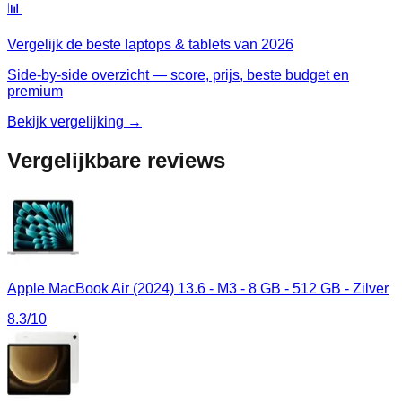
📊
Vergelijk de beste
laptops & tablets
van
2026
Side-by-side overzicht — score, prijs, beste budget en
premium
Bekijk vergelijking →
Vergelijkbare reviews
Apple MacBook Air (2024) 13.6 - M3 - 8 GB - 512 GB - Zilver
8.3
/10