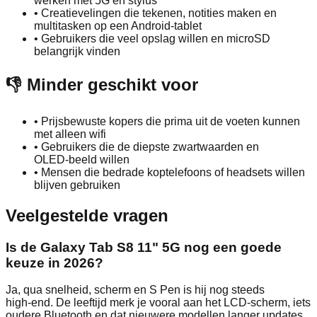
werken met 5G en stylus
•
Creatievelingen die tekenen, notities maken en
multitasken op een Android‑tablet
•
Gebruikers die veel opslag willen en microSD
belangrijk vinden
👎 Minder geschikt voor
•
Prijsbewuste kopers die prima uit de voeten kunnen
met alleen wifi
•
Gebruikers die de diepste zwartwaarden en
OLED‑beeld willen
•
Mensen die bedrade koptelefoons of headsets willen
blijven gebruiken
Veelgestelde vragen
Is de Galaxy Tab S8 11" 5G nog een goede
keuze in 2026?
Ja, qua snelheid, scherm en S Pen is hij nog steeds
high‑end. De leeftijd merk je vooral aan het LCD‑scherm, iets
oudere Bluetooth en dat nieuwere modellen langer updates