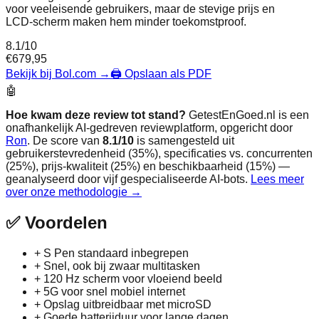
voor veeleisende gebruikers, maar de stevige prijs en
LCD‑scherm maken hem minder toekomstproof.
8.1
/10
€
679,95
Bekijk bij Bol.com
→
🖨️ Opslaan als PDF
🤖
Hoe kwam deze review tot stand?
GetestEnGoed.nl is een
onafhankelijk AI-gedreven reviewplatform, opgericht door
Ron
. De score van
8.1
/10
is samengesteld uit
gebruikerstevredenheid (35%), specificaties vs. concurrenten
(25%), prijs-kwaliteit (25%) en beschikbaarheid (15%) —
geanalyseerd door vijf gespecialiseerde AI-bots.
Lees meer
over onze methodologie →
✅
Voordelen
+
S Pen standaard inbegrepen
+
Snel, ook bij zwaar multitasken
+
120 Hz scherm voor vloeiend beeld
+
5G voor snel mobiel internet
+
Opslag uitbreidbaar met microSD
+
Goede batterijduur voor lange dagen