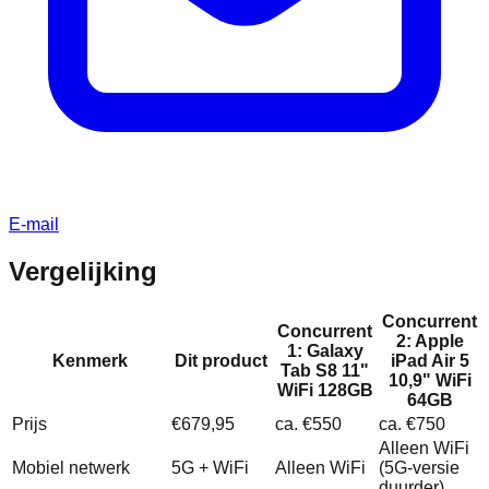
E-mail
Vergelijking
Concurrent
Concurrent
2: Apple
1: Galaxy
Kenmerk
Dit product
iPad Air 5
Tab S8 11"
10,9" WiFi
WiFi 128GB
64GB
Prijs
€679,95
ca. €550
ca. €750
Alleen WiFi
Mobiel netwerk
5G + WiFi
Alleen WiFi
(5G‑versie
duurder)