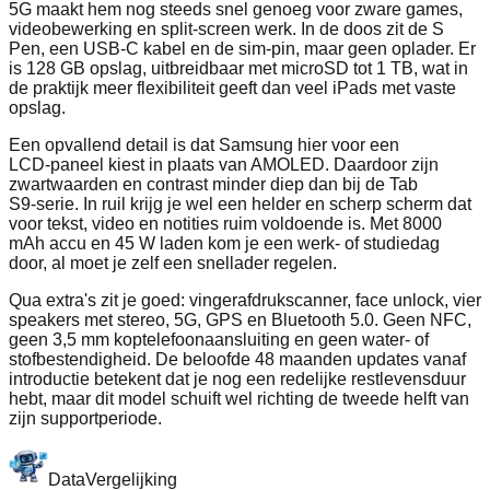
5G maakt hem nog steeds snel genoeg voor zware games,
videobewerking en split‑screen werk. In de doos zit de S
Pen, een USB‑C kabel en de sim‑pin, maar geen oplader. Er
is 128 GB opslag, uitbreidbaar met microSD tot 1 TB, wat in
de praktijk meer flexibiliteit geeft dan veel iPads met vaste
opslag.
Een opvallend detail is dat Samsung hier voor een
LCD‑paneel kiest in plaats van AMOLED. Daardoor zijn
zwartwaarden en contrast minder diep dan bij de Tab
S9‑serie. In ruil krijg je wel een helder en scherp scherm dat
voor tekst, video en notities ruim voldoende is. Met 8000
mAh accu en 45 W laden kom je een werk‑ of studiedag
door, al moet je zelf een snellader regelen.
Qua extra's zit je goed: vingerafdrukscanner, face unlock, vier
speakers met stereo, 5G, GPS en Bluetooth 5.0. Geen NFC,
geen 3,5 mm koptelefoonaansluiting en geen water‑ of
stofbestendigheid. De beloofde 48 maanden updates vanaf
introductie betekent dat je nog een redelijke restlevensduur
hebt, maar dit model schuift wel richting de tweede helft van
zijn supportperiode.
Data
Vergelijking