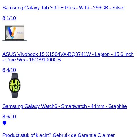
Samsung Galaxy Tab S9 FE Plus - WiFi - 256GB - Silver
8.1
/10
ASUS Vivobook 15 X1504VA-BQ3741W - Laptop - 15.6 inch
- Core 5/i5 - 16GB/1000GB
6.4
/10
Samsung Galaxy Watch6 - Smartwatch - 44mm - Graphite
8.6
/10
🛡️
Product stuk of klacht? Gebruik de Garantie Claimer