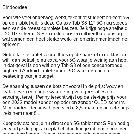
Eindoordeel
Voor wie veel onderweg werkt, tekent of studeert en echt 5G
op een tablet wil, is deze Galaxy Tab S8 11" 5G nog steeds
een van de meest complete keuzes. Je krijgt hoge snelheid,
120 Hz scherm, S Pen in de doos en uitbreidbare opslag,
wat samen een heel sterke werk‑ en entertainmentmachine
oplevert.
Gebruik je je tablet vooral thuis op de bank of in de klas op
wifi, dan betaal je nu extra voor 5G waar je weinig aan hebt.
In dat geval is een wifi‑only Tab S8 of een concurrerende
high‑end Android‑tablet zonder 5G vaak een betere
besteding van je budget.
De spanning tussen de bots zit vooral in de prijs: Voxy en
Data geven een hoge waardering voor prestaties en
ervaring, terwijl Penny terecht wijst op de stevige prijs voor
een 2022‑model zonder oplader en zonder OLED‑scherm.
Mijn oordeel: technisch een sterke 8,5, maar de actuele prijs
trekt hem naar 8,1.
Koopadvies: heb je nu direct een 5G‑tablet met S Pen nodig
en vind je de prijs acceptabel, dan kun je dit model met een