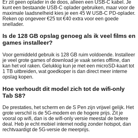
Er zit geen oplader in de doos, alleen een USB‑C kabel. Je
kunt een bestaande USB‑C oplader gebruiken, maar voor de
maximale laadsnelheid kies je een 45 W USB‑C PD‑oplader.
Reken op ongeveer €25 tot €40 extra voor een goede
snellader.
Is de 128 GB opslag genoeg als ik veel films en
games installeer?
Voor gemiddeld gebruik is 128 GB ruim voldoende. Installeer
je veel grote games of download je vaak series offline, dan
kan het vol raken. Gelukkig kun je met een microSD‑kaart tot
1 TB uitbreiden, wat goedkoper is dan direct meer interne
opslag kopen.
Hoe verhoudt dit model zich tot de wifi‑only
Tab S8?
De prestaties, het scherm en de S Pen zijn vrijwel gelijk. Het
grote verschil is de 5G‑modem en de hogere prijs. Zit je
vooral op wifi, dan is de wifi‑only versie meestal de betere
deal. Heb je echt mobiel internet nodig zonder hotspot, dan
rechtvaardigt de 5G‑versie de meerprijs.