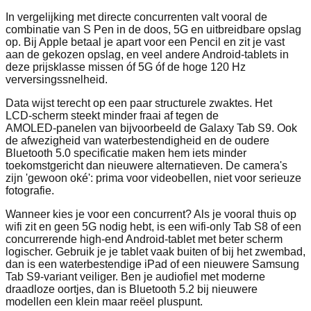
In vergelijking met directe concurrenten valt vooral de
combinatie van S Pen in de doos, 5G en uitbreidbare opslag
op. Bij Apple betaal je apart voor een Pencil en zit je vast
aan de gekozen opslag, en veel andere Android‑tablets in
deze prijsklasse missen óf 5G óf de hoge 120 Hz
verversingssnelheid.
Data wijst terecht op een paar structurele zwaktes. Het
LCD‑scherm steekt minder fraai af tegen de
AMOLED‑panelen van bijvoorbeeld de Galaxy Tab S9. Ook
de afwezigheid van waterbestendigheid en de oudere
Bluetooth 5.0 specificatie maken hem iets minder
toekomstgericht dan nieuwere alternatieven. De camera's
zijn 'gewoon oké': prima voor videobellen, niet voor serieuze
fotografie.
Wanneer kies je voor een concurrent? Als je vooral thuis op
wifi zit en geen 5G nodig hebt, is een wifi‑only Tab S8 of een
concurrerende high‑end Android‑tablet met beter scherm
logischer. Gebruik je je tablet vaak buiten of bij het zwembad,
dan is een waterbestendige iPad of een nieuwere Samsung
Tab S9‑variant veiliger. Ben je audiofiel met moderne
draadloze oortjes, dan is Bluetooth 5.2 bij nieuwere
modellen een klein maar reëel pluspunt.