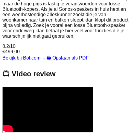
maar de hoge prijs is lastig te verantwoorden voor losse
Bluetooth‑kopers. Als je al Sonos-speakers in huis hebt en
een weerbestendige alleskunner zoekt die je van
woonkamer naar tuin en balkon sleept, dan klopt dit product
bijna volledig. Zoek je vooral een losse Bluetooth-speaker
voor onderweg, dan betaal je hier veel voor functies die je
waarschijnlijk niet gaat gebruiken.
8.2
/10
€
499,00
Bekijk bij Bol.com
→
🖨️ Opslaan als PDF
📺 Video review