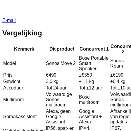
E-mail
Vergelijking
Concurre
Kenmerk
Dit product
Concurrent 1
2
Bose Portable
Sonos
Model
Sonos Move 2
Smart
Roam
Speaker
Prijs
€499
±€350
±€199
Gewicht
3,0 kg
±1,1 kg
±0,4 kg
Accuduur
Tot 24 uur
Tot ±12 uur
Tot ±10 u
Volwaardige
Volwaard
Bose
Multiroom
Sonos-
Sonos-
multiroom
multiroom
multiroom
Alexa, geen
Google
Afhankeli
Spraakassistent
Google
Assistant +
van regio 
Assistant
Alexa
updates
IP56, spat- en
IPX4,
IP67,
Waterbestendigheid