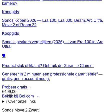
kamers?
Koopgids
Sonos Kopen 2026 — Era 100, Era 300, Beam, Arc Ultra,
Move 2 of Roam 2?
Koopgids
Sonos speakers vergelijken (2026) — van Era 100 tot Arc
Ultra
🛡️
Product stuk of klacht? Gebruik de Garantie Claimer
Genereer in 2 minuten een professionele garantiebrief —
gratis, geen account nodig.
Probeer gratis →
€499,00
Bekijk bij Bol.com
→
ℹ️ Over onze links
Sonos Move 2 Zwart