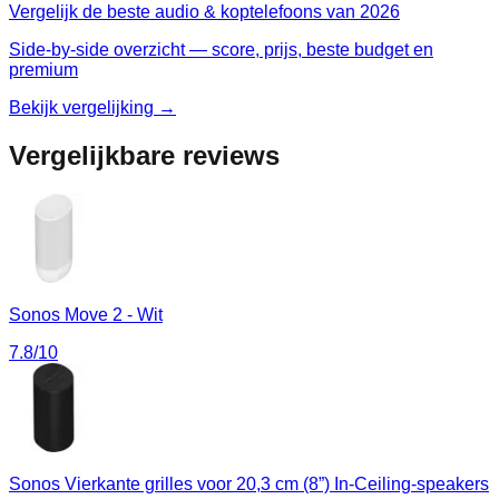
Vergelijk de beste
audio & koptelefoons
van
2026
Side-by-side overzicht — score, prijs, beste budget en
premium
Bekijk vergelijking →
Vergelijkbare reviews
Sonos Move 2 - Wit
7.8
/10
Sonos Vierkante grilles voor 20,3 cm (8”) In-Ceiling-speakers