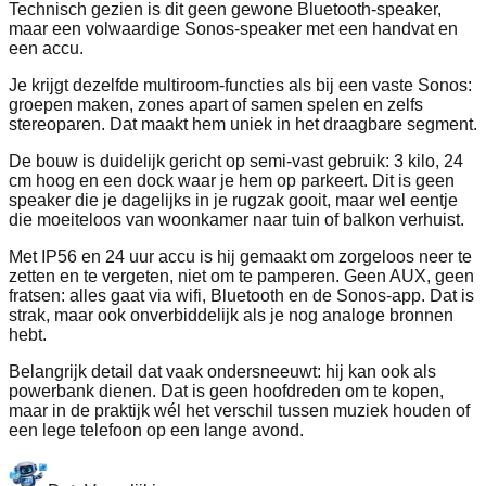
Technisch gezien is dit geen gewone Bluetooth-speaker,
maar een volwaardige Sonos-speaker met een handvat en
een accu.
Je krijgt dezelfde multiroom-functies als bij een vaste Sonos:
groepen maken, zones apart of samen spelen en zelfs
stereoparen. Dat maakt hem uniek in het draagbare segment.
De bouw is duidelijk gericht op semi-vast gebruik: 3 kilo, 24
cm hoog en een dock waar je hem op parkeert. Dit is geen
speaker die je dagelijks in je rugzak gooit, maar wel eentje
die moeiteloos van woonkamer naar tuin of balkon verhuist.
Met IP56 en 24 uur accu is hij gemaakt om zorgeloos neer te
zetten en te vergeten, niet om te pamperen. Geen AUX, geen
fratsen: alles gaat via wifi, Bluetooth en de Sonos-app. Dat is
strak, maar ook onverbiddelijk als je nog analoge bronnen
hebt.
Belangrijk detail dat vaak ondersneeuwt: hij kan ook als
powerbank dienen. Dat is geen hoofdreden om te kopen,
maar in de praktijk wél het verschil tussen muziek houden of
een lege telefoon op een lange avond.