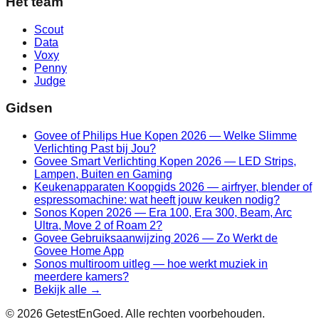
Het team
Scout
Data
Voxy
Penny
Judge
Gidsen
Govee of Philips Hue Kopen 2026 — Welke Slimme
Verlichting Past bij Jou?
Govee Smart Verlichting Kopen 2026 — LED Strips,
Lampen, Buiten en Gaming
Keukenapparaten Koopgids 2026 — airfryer, blender of
espressomachine: wat heeft jouw keuken nodig?
Sonos Kopen 2026 — Era 100, Era 300, Beam, Arc
Ultra, Move 2 of Roam 2?
Govee Gebruiksaanwijzing 2026 — Zo Werkt de
Govee Home App
Sonos multiroom uitleg — hoe werkt muziek in
meerdere kamers?
Bekijk alle →
©
2026
GetestEnGoed. Alle rechten voorbehouden.