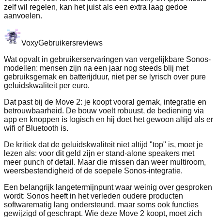
zelf wil regelen, kan het juist als een extra laag gedoe
aanvoelen.
Voxy
Gebruikersreviews
Wat opvalt in gebruikerservaringen van vergelijkbare Sonos-
modellen: mensen zijn na een jaar nog steeds blij met
gebruiksgemak en batterijduur, niet per se lyrisch over pure
geluidskwaliteit per euro.
Dat past bij de Move 2: je koopt vooral gemak, integratie en
betrouwbaarheid. De bouw voelt robuust, de bediening via
app en knoppen is logisch en hij doet het gewoon altijd als er
wifi of Bluetooth is.
De kritiek dat de geluidskwaliteit niet altijd "top" is, moet je
lezen als: voor dit geld zijn er stand-alone speakers met
meer punch of detail. Maar die missen dan weer multiroom,
weersbestendigheid of de soepele Sonos-integratie.
Een belangrijk langetermijnpunt waar weinig over gesproken
wordt: Sonos heeft in het verleden oudere producten
softwarematig lang ondersteund, maar soms ook functies
gewijzigd of geschrapt. Wie deze Move 2 koopt, moet zich