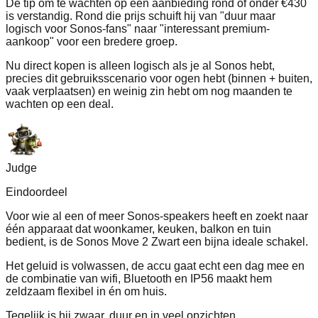
De tip om te wachten op een aanbieding rond of onder €430
is verstandig. Rond die prijs schuift hij van "duur maar
logisch voor Sonos-fans" naar "interessant premium-
aankoop" voor een bredere groep.
Nu direct kopen is alleen logisch als je al Sonos hebt,
precies dit gebruiksscenario voor ogen hebt (binnen + buiten,
vaak verplaatsen) en weinig zin hebt om nog maanden te
wachten op een deal.
Judge
Eindoordeel
Voor wie al een of meer Sonos-speakers heeft en zoekt naar
één apparaat dat woonkamer, keuken, balkon en tuin
bedient, is de Sonos Move 2 Zwart een bijna ideale schakel.
Het geluid is volwassen, de accu gaat echt een dag mee en
de combinatie van wifi, Bluetooth en IP56 maakt hem
zeldzaam flexibel in én om huis.
Tegelijk is hij zwaar, duur en in veel opzichten