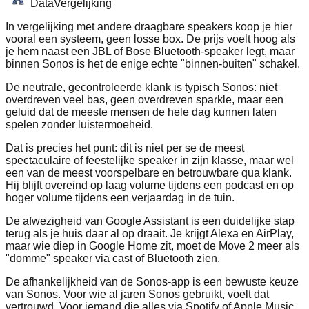
Data
Vergelijking
In vergelijking met andere draagbare speakers koop je hier
vooral een systeem, geen losse box. De prijs voelt hoog als
je hem naast een JBL of Bose Bluetooth-speaker legt, maar
binnen Sonos is het de enige echte "binnen-buiten" schakel.
De neutrale, gecontroleerde klank is typisch Sonos: niet
overdreven veel bas, geen overdreven sparkle, maar een
geluid dat de meeste mensen de hele dag kunnen laten
spelen zonder luistermoeheid.
Dat is precies het punt: dit is niet per se de meest
spectaculaire of feestelijke speaker in zijn klasse, maar wel
een van de meest voorspelbare en betrouwbare qua klank.
Hij blijft overeind op laag volume tijdens een podcast en op
hoger volume tijdens een verjaardag in de tuin.
De afwezigheid van Google Assistant is een duidelijke stap
terug als je huis daar al op draait. Je krijgt Alexa en AirPlay,
maar wie diep in Google Home zit, moet de Move 2 meer als
"domme" speaker via cast of Bluetooth zien.
De afhankelijkheid van de Sonos-app is een bewuste keuze
van Sonos. Voor wie al jaren Sonos gebruikt, voelt dat
vertrouwd. Voor iemand die alles via Spotify of Apple Music