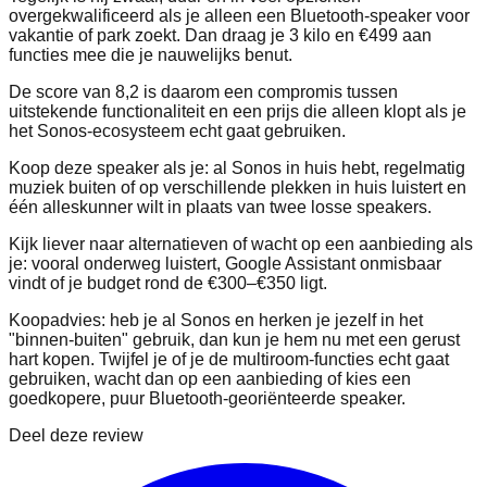
overgekwalificeerd als je alleen een Bluetooth-speaker voor
vakantie of park zoekt. Dan draag je 3 kilo en €499 aan
functies mee die je nauwelijks benut.
De score van 8,2 is daarom een compromis tussen
uitstekende functionaliteit en een prijs die alleen klopt als je
het Sonos-ecosysteem echt gaat gebruiken.
Koop deze speaker als je: al Sonos in huis hebt, regelmatig
muziek buiten of op verschillende plekken in huis luistert en
één alleskunner wilt in plaats van twee losse speakers.
Kijk liever naar alternatieven of wacht op een aanbieding als
je: vooral onderweg luistert, Google Assistant onmisbaar
vindt of je budget rond de €300–€350 ligt.
Koopadvies: heb je al Sonos en herken je jezelf in het
"binnen-buiten" gebruik, dan kun je hem nu met een gerust
hart kopen. Twijfel je of je de multiroom-functies echt gaat
gebruiken, wacht dan op een aanbieding of kies een
goedkopere, puur Bluetooth-georiënteerde speaker.
Deel deze review