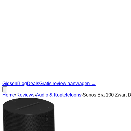
Gidsen
Blog
Deals
Gratis review aanvragen →
Home
›
Reviews
›
Audio & Koptelefoons
›
Sonos Era 100 Zwart 