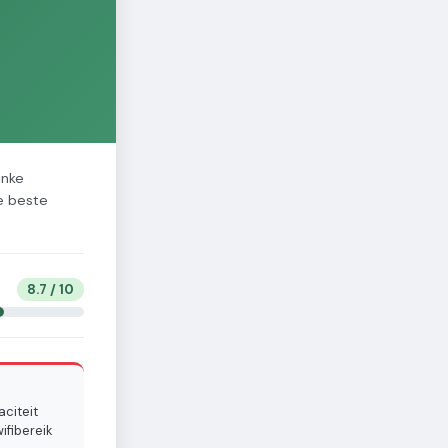
inke
de beste
8.7
/ 10
aciteit
ifibereik