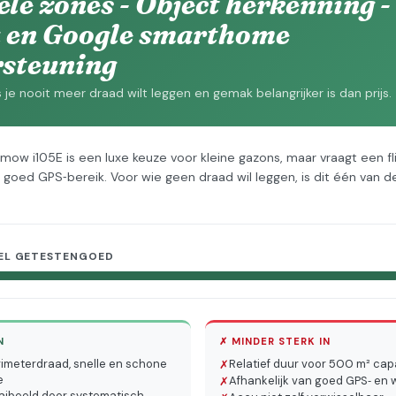
ele zones - Object herkenning -
 en Google smarthome
steuning
 je nooit meer draad wilt leggen en gemak belangrijker is dan prijs.
ow i105E is een luxe keuze voor kleine gazons, maar vraagt een fl
 goed GPS‑bereik. Voor wie geen draad wil leggen, is dit één van 
EL GETESTENGOED
N
✗ MINDER STERK IN
imeterdraad, snelle en schone
Relatief duur voor 500 m² cap
✗
e
Afhankelijk van goed GPS‑ en w
✗
aibeeld door systematisch