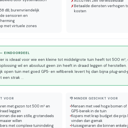
Accu niet zelf verwisselbaar
✗
Betaalde diensten verhogen t
✗
, 58 dB, burenvriendelijk
kosten
ide sensoren en
cherming
pp met virtuele zones
 — EINDOORDEEL
r is ideaal voor wie een kleine tot middelgrote tuin heeft tot 500 m²,
lossing wil en absoluut geen zin heeft in draad leggen of herstellen. 
jk open tuin met goed GPS‑ en wifibereik levert hij dan bijna plug‑and‑
t een strak
…
KT VOOR
👎 MINDER GESCHIKT VOOR
ren met gazon tot 500 m² en
•
Mensen met veel hoge bomen of 
draad leggen
GPS‑bereik in de tuin
nnen die een stille, grotendeels
•
Kopers met krap budget die prijs 
aaier willen
vinden dan gemak
bbers met complexe tuinindeling
•
Huiseigenaren die binnen enkele 