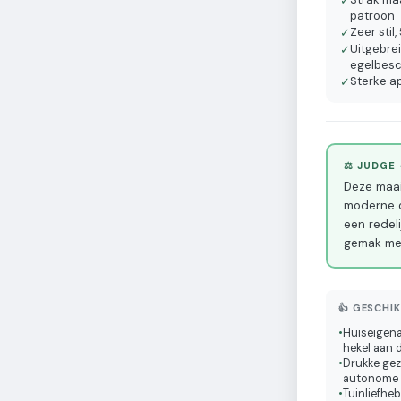
✓
patroon
Zeer stil
✓
Uitgebre
✓
egelbes
Sterke a
✓
⚖️ JUDGE
Deze maaie
moderne op
een redeli
gemak me
👍 GESCHI
•
Huiseigena
hekel aan 
•
Drukke gezi
autonome m
•
Tuinliefhe