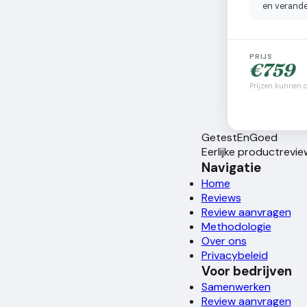
en verand
PRIJS
€
759
Prijzen kunnen d
Getest
En
Goed
Eerlijke productrevi
Navigatie
Home
Reviews
Review aanvragen
Methodologie
Over ons
Privacybeleid
Voor bedrijven
Samenwerken
Review aanvragen