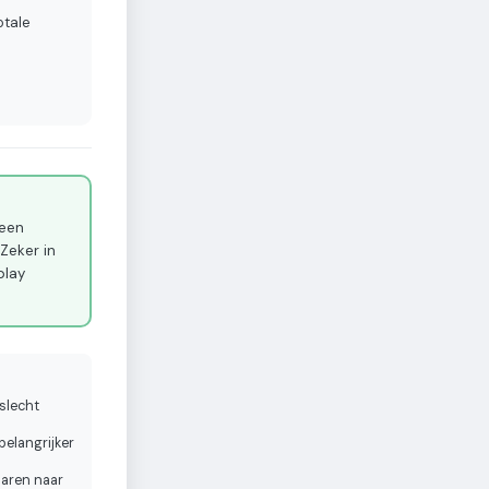
otale
 een
Zeker in
play
slecht
belangrijker
jaren naar