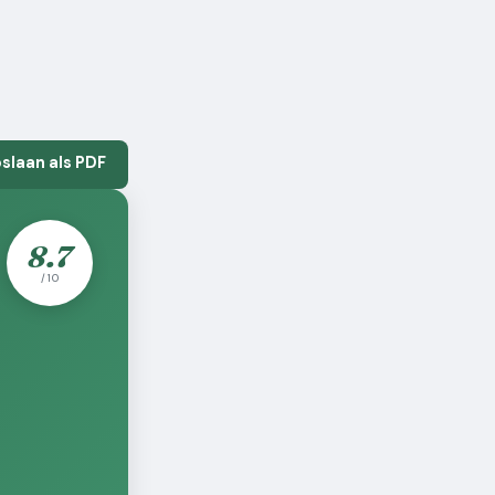
pslaan als PDF
8.7
/ 10