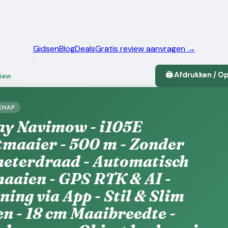
Gidsen
Blog
Deals
Gratis review aanvragen →
🖨️ Afdrukken / O
view
CHAP
y Navimow - i105E
maaier - 500 m - Zonder
eterdraad - Automatisch
aaien - GPS RTK & AI -
ning via App - Stil & Slim
n - 18 cm Maaibreedte -