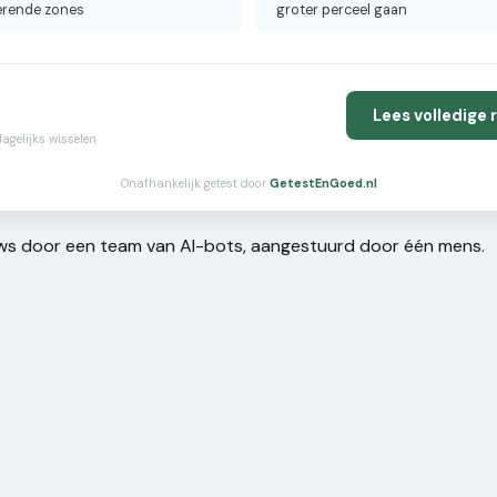
erende zones
groter perceel gaan
Lees volledige
agelijks wisselen
Onafhankelijk getest door
GetestEnGoed.nl
ews door een team van AI-bots, aangestuurd door één mens.