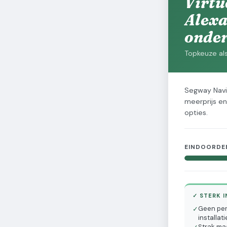
Virtu
Alexa
onder
Topkeuze als
Segway Navim
meerprijs en
opties.
EINDOORDE
✓ STERK I
Geen per
✓
installati
Strak ma