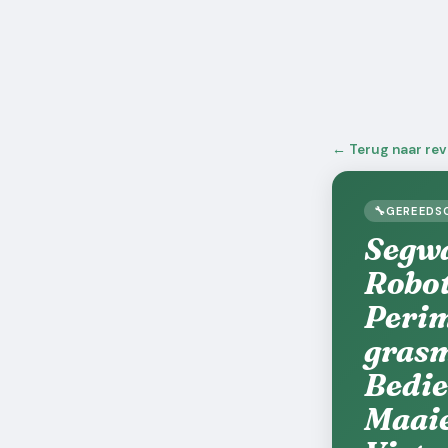
← Terug naar re
🔧
GEREEDS
Segwa
Robot
Perim
grasm
Bedie
Maaie