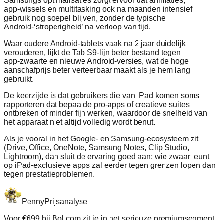
Samsungs optimalisaties zorgt ervoor dat animaties,
app‑wissels en multitasking ook na maanden intensief
gebruik nog soepel blijven, zonder de typische
Android‑‘stroperigheid’ na verloop van tijd.
Waar oudere Android‑tablets vaak na 2 jaar duidelijk
verouderen, lijkt de Tab S9‑lijn beter bestand tegen
app‑zwaarte en nieuwe Android‑versies, wat de hoge
aanschafprijs beter verteerbaar maakt als je hem lang
gebruikt.
De keerzijde is dat gebruikers die van iPad komen soms
rapporteren dat bepaalde pro‑apps of creatieve suites
ontbreken of minder fijn werken, waardoor de snelheid van
het apparaat niet altijd volledig wordt benut.
Als je vooral in het Google‑ en Samsung‑ecosysteem zit
(Drive, Office, OneNote, Samsung Notes, Clip Studio,
Lightroom), dan sluit de ervaring goed aan; wie zwaar leunt
op iPad‑exclusieve apps zal eerder tegen grenzen lopen dan
tegen prestatieproblemen.
Penny
Prijsanalyse
Voor €699 bij Bol.com zit je in het serieuze premiumsegment,