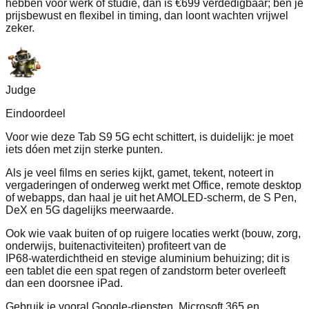
hebben voor werk of studie, dan is €699 verdedigbaar; ben je
prijsbewust en flexibel in timing, dan loont wachten vrijwel
zeker.
Judge
Eindoordeel
Voor wie deze Tab S9 5G echt schittert, is duidelijk: je moet
iets dóen met zijn sterke punten.
Als je veel films en series kijkt, gamet, tekent, noteert in
vergaderingen of onderweg werkt met Office, remote desktop
of webapps, dan haal je uit het AMOLED‑scherm, de S Pen,
DeX en 5G dagelijks meerwaarde.
Ook wie vaak buiten of op ruigere locaties werkt (bouw, zorg,
onderwijs, buitenactiviteiten) profiteert van de
IP68‑waterdichtheid en stevige aluminium behuizing; dit is
een tablet die een spat regen of zandstorm beter overleeft
dan een doorsnee iPad.
Gebruik je vooral Google‑diensten, Microsoft 365 en