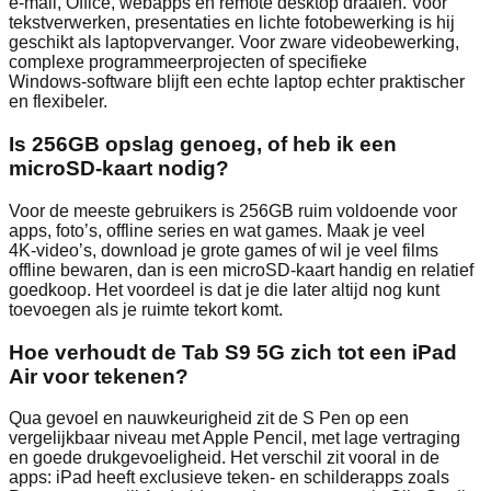
e‑mail, Office, webapps en remote desktop draaien. Voor
tekstverwerken, presentaties en lichte fotobewerking is hij
geschikt als laptopvervanger. Voor zware videobewerking,
complexe programmeerprojecten of specifieke
Windows‑software blijft een echte laptop echter praktischer
en flexibeler.
Is 256GB opslag genoeg, of heb ik een
microSD‑kaart nodig?
Voor de meeste gebruikers is 256GB ruim voldoende voor
apps, foto’s, offline series en wat games. Maak je veel
4K‑video’s, download je grote games of wil je veel films
offline bewaren, dan is een microSD‑kaart handig en relatief
goedkoop. Het voordeel is dat je die later altijd nog kunt
toevoegen als je ruimte tekort komt.
Hoe verhoudt de Tab S9 5G zich tot een iPad
Air voor tekenen?
Qua gevoel en nauwkeurigheid zit de S Pen op een
vergelijkbaar niveau met Apple Pencil, met lage vertraging
en goede drukgevoeligheid. Het verschil zit vooral in de
apps: iPad heeft exclusieve teken‑ en schilderapps zoals