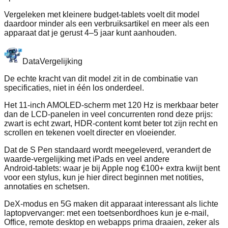
Vergeleken met kleinere budget‑tablets voelt dit model
daardoor minder als een verbruiksartikel en meer als een
apparaat dat je gerust 4–5 jaar kunt aanhouden.
Data
Vergelijking
De echte kracht van dit model zit in de combinatie van
specificaties, niet in één los onderdeel.
Het 11‑inch AMOLED‑scherm met 120 Hz is merkbaar beter
dan de LCD‑panelen in veel concurrenten rond deze prijs:
zwart is echt zwart, HDR‑content komt beter tot zijn recht en
scrollen en tekenen voelt directer en vloeiender.
Dat de S Pen standaard wordt meegeleverd, verandert de
waarde‑vergelijking met iPads en veel andere
Android‑tablets: waar je bij Apple nog €100+ extra kwijt bent
voor een stylus, kun je hier direct beginnen met notities,
annotaties en schetsen.
DeX‑modus en 5G maken dit apparaat interessant als lichte
laptopvervanger: met een toetsenbordhoes kun je e‑mail,
Office, remote desktop en webapps prima draaien, zeker als