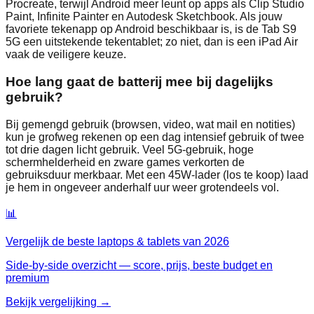
Procreate, terwijl Android meer leunt op apps als Clip Studio
Paint, Infinite Painter en Autodesk Sketchbook. Als jouw
favoriete tekenapp op Android beschikbaar is, is de Tab S9
5G een uitstekende tekentablet; zo niet, dan is een iPad Air
vaak de veiligere keuze.
Hoe lang gaat de batterij mee bij dagelijks
gebruik?
Bij gemengd gebruik (browsen, video, wat mail en notities)
kun je grofweg rekenen op een dag intensief gebruik of twee
tot drie dagen licht gebruik. Veel 5G‑gebruik, hoge
schermhelderheid en zware games verkorten de
gebruiksduur merkbaar. Met een 45W‑lader (los te koop) laad
je hem in ongeveer anderhalf uur weer grotendeels vol.
📊
Vergelijk de beste
laptops & tablets
van
2026
Side-by-side overzicht — score, prijs, beste budget en
premium
Bekijk vergelijking →