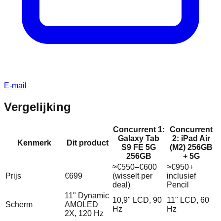
E-mail
Vergelijking
Concurrent 1:
Concurrent
Galaxy Tab
2: iPad Air
Kenmerk
Dit product
S9 FE 5G
(M2) 256GB
256GB
+ 5G
≈€550–€600
≈€950+
Prijs
€699
(wisselt per
inclusief
deal)
Pencil
11" Dynamic
10,9" LCD, 90
11" LCD, 60
Scherm
AMOLED
Hz
Hz
2X, 120 Hz