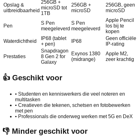
256GB +
Opslag &
256GB +
256GB, geen
microSD tot
uitbreidbaarheid
microSD
microSD
1TB
Apple Pencil
S Pen
S Pen
Pen
los bij te
meegeleverd
meegeleverd
kopen
IP68 (tablet
Geen officiële
Waterdichtheid
IP68
+ pen)
IP‑rating
Snapdragon
Exynos 1380
Apple M2,
Prestaties
8 Gen 2 for
(midrange)
zeer krachtig
Galaxy
👍 Geschikt voor
•
Studenten en kenniswerkers die veel noteren en
multitasken
•
Creatieven die tekenen, schetsen en fotobewerken
met pen
•
Professionals die onderweg werken met 5G en DeX
👎 Minder geschikt voor