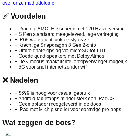
over onze methodologie →
✅
Voordelen
+
Prachtig AMOLED‑scherm met 120 Hz verversing
+
S Pen standaard meegeleverd, lage vertraging
+
IP68‑waterdicht, ook de stylus zelf
+
Krachtige Snapdragon 8 Gen 2‑chip
+
Uitbreidbare opslag via microSD tot 1TB
+
Goede quad‑speakers met Dolby Atmos
+
DeX‑modus maakt lichte laptopvervanger mogelijk
+
5G voor snel internet zonder wifi
❌
Nadelen
−
€699 is hoog voor casual gebruik
−
Android‑tabletapps minder sterk dan iPadOS
−
Geen oplader meegeleverd in de doos
−
iPad met M‑chip sneller voor sommige pro‑apps
Wat zeggen de bots?