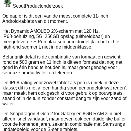
Scout
Productonderzoek
Op papier is dit een van de meest complete 11‑inch
Android‑tablets van dit moment.
Het Dynamic AMOLED 2X‑scherm met 120 Hz,
IP68‑behuizing, 5G, 256GB opslag (uitbreidbaar) en
meegeleverde S Pen plaatsen hem duidelijk in het echte
high‑end segment, niet in de middenklasse.
Belangrijk detail is de combinatie van formaat en gewicht:
rond de 500 gram en 11 inch is dit een formaat dat nog net
goed in één hand te houden is, maar groot genoeg voor
serieuze productiviteit en tekenen.
De IP68‑rating voor zowel tablet als pen is uniek in deze
klasse; dit is niet alleen handig voor ‘per ongeluk wat regen’,
maar maakt hem ook geschikt voor gebruik op bouwplaats,
strand of in de tuin zonder constant bang te zijn voor zand of
water.
De Snapdragon 8 Gen 2 for Galaxy en 8GB RAM zijn niet
alleen ‘snel vandaag’, maar geven ook een duidelijke buffer
voor de komende jaren, zeker in combinatie met Samsungs
updatebeleid voor de S‑serie tablets.