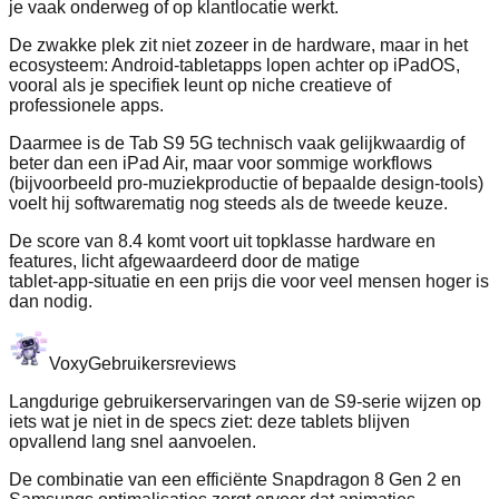
je vaak onderweg of op klantlocatie werkt.
De zwakke plek zit niet zozeer in de hardware, maar in het
ecosysteem: Android‑tabletapps lopen achter op iPadOS,
vooral als je specifiek leunt op niche creatieve of
professionele apps.
Daarmee is de Tab S9 5G technisch vaak gelijkwaardig of
beter dan een iPad Air, maar voor sommige workflows
(bijvoorbeeld pro‑muziekproductie of bepaalde design‑tools)
voelt hij softwarematig nog steeds als de tweede keuze.
De score van 8.4 komt voort uit topklasse hardware en
features, licht afgewaardeerd door de matige
tablet‑app‑situatie en een prijs die voor veel mensen hoger is
dan nodig.
Voxy
Gebruikersreviews
Langdurige gebruikerservaringen van de S9‑serie wijzen op
iets wat je niet in de specs ziet: deze tablets blijven
opvallend lang snel aanvoelen.
De combinatie van een efficiënte Snapdragon 8 Gen 2 en