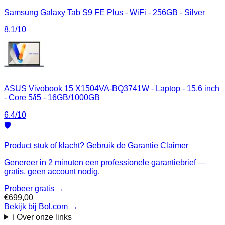
Samsung Galaxy Tab S9 FE Plus - WiFi - 256GB - Silver
8.1
/10
ASUS Vivobook 15 X1504VA-BQ3741W - Laptop - 15.6 inch
- Core 5/i5 - 16GB/1000GB
6.4
/10
🛡️
Product stuk of klacht? Gebruik de Garantie Claimer
Genereer in 2 minuten een professionele garantiebrief —
gratis, geen account nodig.
Probeer gratis →
€699,00
Bekijk bij Bol.com
→
ℹ️ Over onze links