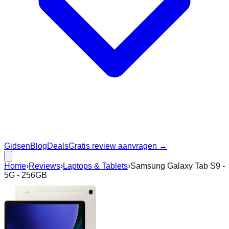
Gidsen
Blog
Deals
Gratis review aanvragen →
Home
›
Reviews
›
Laptops & Tablets
›
Samsung Galaxy Tab S9 -
5G - 256GB