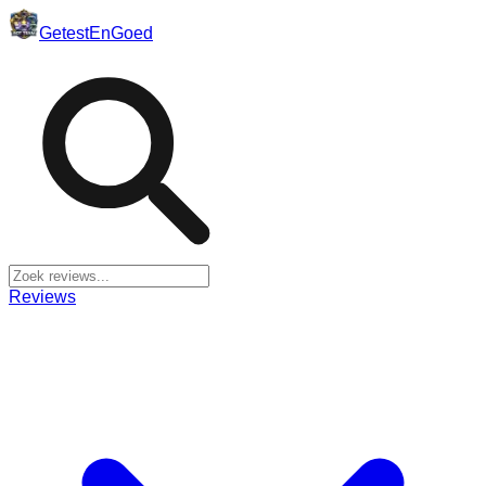
Getest
En
Goed
Reviews