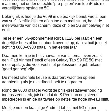
maar nog net onder de echte ‘pro‑prijzen’ van top‑iPads met
vergelijkbare opslag en 5G.
Belangrijk is hoe je die €699 in de praktijk benut: wie alleen
wat surft, Netflix kijkt en af en toe een mail stuurt, haalt de
meerwaarde van dit scherm, deze chip en 5G simpelweg niet
eruit.
Tel je er een 5G‑abonnement (circa €120 per jaar) en een
degelijke hoes of toetsenbordcover bij op, dan schuif je snel
richting €800–€900 totaal in het eerste jaar.
Daarmee kom je in het vaarwater van alternatieven zoals
een iPad Air met Pencil of een Galaxy Tab S9 FE 5G met
meer opslag, die voor veel niet‑professionele gebruikers
‘goed genoeg’ zijn.
De meest rationele keuze is daarom: wachten op een
aanbieding als je niet direct hoeft te upgraden.
Rond de €600 of lager wordt de prijs‑prestatieverhouding
ineens zeer sterk, juist omdat de S Pen dan nog steeds
inbegrepen is en de hardware op hetzelfde hoge niveau blijft.
Moet je nú een krachtige Android‑tablet met 5G en pen