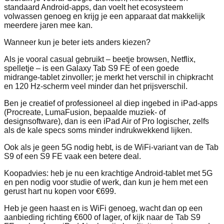
standaard Android‑apps, dan voelt het ecosysteem
volwassen genoeg en krijg je een apparaat dat makkelijk
meerdere jaren mee kan.
Wanneer kun je beter iets anders kiezen?
Als je vooral casual gebruikt – beetje browsen, Netflix,
spelletje – is een Galaxy Tab S9 FE of een goede
midrange‑tablet zinvoller; je merkt het verschil in chipkracht
en 120 Hz‑scherm veel minder dan het prijsverschil.
Ben je creatief of professioneel al diep ingebed in iPad‑apps
(Procreate, LumaFusion, bepaalde muziek‑ of
designsoftware), dan is een iPad Air of Pro logischer, zelfs
als de kale specs soms minder indrukwekkend lijken.
Ook als je geen 5G nodig hebt, is de WiFi‑variant van de Tab
S9 of een S9 FE vaak een betere deal.
Koopadvies: heb je nu een krachtige Android‑tablet met 5G
en pen nodig voor studie of werk, dan kun je hem met een
gerust hart nu kopen voor €699.
Heb je geen haast en is WiFi genoeg, wacht dan op een
aanbieding richting €600 of lager, of kijk naar de Tab S9