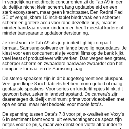
In vergelijking met directe concurrenten zit de Tab A9 in een
duidelijke niche: klein scherm, lang updatebeleid en een
sterk ecosysteem, maar geen krachtpatser. Een Redmi Pad
SE of vergelijkbare 10 inch‑tablet biedt vaak een scherper
scherm en grotere accu voor rond dezelfde prijs, maar is
minder handzaam voor kinderen en heeft meestal kortere of
minder transparante updateondersteuning.
Je kiest voor de Tab A9 als je prioriteit ligt bij compact
formaat, Samsung‑software en lange beveiligingsupdates. Je
kiest voor een concurrent als je vooral films op de bank kijkt,
veel leest of productiever wilt werken. Dan wegen een groter,
scherper scherm en zwaardere hardware zwaarder dan het
compacte formaat en de Samsung‑laag.
De stereo‑speakers zijn in dit budgetsegment een pluspunt.
Veel goedkope 8 inch‑tablets hebben mono‑geluid of matig
geplaatste speakers. Voor series en kinderfilmpjes klinkt dit
gewoon beter, zeker in landschapstand. De camera’s zijn
daarentegen duidelijk minimum: prima voor videobellen met
opa en oma, maar niet bedoeld voor mooie foto’s.
De spanning tussen Data’s 7,8 voor prijs‑kwaliteit en Voxy’s
6 in sentiment komt vooral uit verwachtingen: de specs zijn
netjes voor de prijs, maar wie denkt een vlotte allrounder te