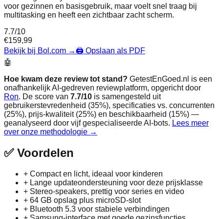
voor gezinnen en basisgebruik, maar voelt snel traag bij
multitasking en heeft een zichtbaar zacht scherm.
7.7
/10
€
159,99
Bekijk bij Bol.com
→
🖨️ Opslaan als PDF
🤖
Hoe kwam deze review tot stand?
GetestEnGoed.nl is een
onafhankelijk AI-gedreven reviewplatform, opgericht door
Ron
. De score van
7.7
/10
is samengesteld uit
gebruikerstevredenheid (35%), specificaties vs. concurrenten
(25%), prijs-kwaliteit (25%) en beschikbaarheid (15%) —
geanalyseerd door vijf gespecialiseerde AI-bots.
Lees meer
over onze methodologie →
✅
Voordelen
+
Compact en licht, ideaal voor kinderen
+
Lange updateondersteuning voor deze prijsklasse
+
Stereo‑speakers, prettig voor series en video
+
64 GB opslag plus microSD‑slot
+
Bluetooth 5.3 voor stabiele verbindingen
+
Samsung‑interface met goede gezinsfuncties