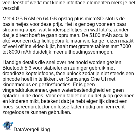
veel leest of werkt met kleine interface‑elementen merk je het
verschil.
Met 4 GB RAM en 64 GB opslag plus microSD‑slot is de
basis netjes voor deze prijs. Het is genoeg voor een paar
streaming‑apps, wat kinderspelletjes en wat foto’s, zonder
dat je direct hoeft te gaan opruimen. De 5100 mAh accu is
oké voor een dag licht gebruik, maar wie lange reizen maakt
of veel offline video kijkt, haalt met grotere tablets met 7000
tot 8000 mAh duidelijk meer uithoudingsvermogen.
Handige details die snel over het hoofd worden gezien:
Bluetooth 5.3 voor stabieler en zuiniger gebruik met
draadloze koptelefoons, face unlock zodat je niet steeds een
pincode hoeft in te tikken, en Samsungs One UI met
kindermodus en gezinsfuncties. Er is geen
vingerafdrukscanner, geen waterbestendigheid en geen
oplader in de doos. Voor een tablet die duidelijk op gezinnen
en kinderen mikt, betekent dat: je hebt eigenlijk direct een
hoes, screenprotector en losse lader nodig om hem echt
zorgeloos te kunnen gebruiken.
Data
Vergelijking