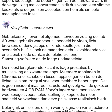
kopen, loopt tegen de beperkingen van de hardware aan. In
de vergelijking met concurrenten is dit dus vooral een slimme
keuze als je de grenzen accepteert en hem als simpele
mediaplaatser inzet.
Voxy
Gebruikersreviews
Gebruikers zijn over het algemeen tevreden zolang de Tab
A9 wordt gebruikt waarvoor hij bedoeld is: video, licht
browsen, onderwijsapps en kinderspelletjes. In die
scenario’s blijft hij ook na maanden gebruik voldoende vlot
en stabiel, mede dankzij de relatief schone
Samsung‑software en de lange updatebelofte.
De meest terugkerende klacht is trage prestaties bij
multitasking en zwaardere apps. Meerdere tabbladen in
Chrome, snel schakelen tussen apps of gamen buiten de
lichte titels om, zorgt al snel voor merkbare haperingen. Dat
is geen incident maar een structureel gevolg van de gekozen
hardware en 4 GB RAM. Voxy’s lagere sentimentsscore
weerspiegelt vooral teleurstelling bij kopers die meer
snelheid verwachtten dan deze prijsklasse realistisch biedt.
Belangrijk om te zien: er zijn weinig signalen van structurele