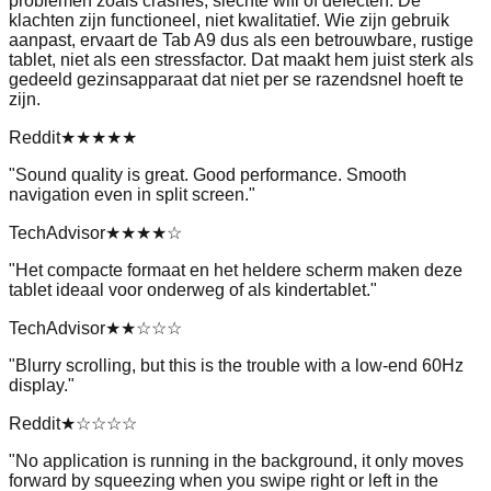
problemen zoals crashes, slechte wifi of defecten. De
klachten zijn functioneel, niet kwalitatief. Wie zijn gebruik
aanpast, ervaart de Tab A9 dus als een betrouwbare, rustige
tablet, niet als een stressfactor. Dat maakt hem juist sterk als
gedeeld gezinsapparaat dat niet per se razendsnel hoeft te
zijn.
Reddit
★★★★★
"
Sound quality is great. Good performance. Smooth
navigation even in split screen.
"
TechAdvisor
★★★★
☆
"
Het compacte formaat en het heldere scherm maken deze
tablet ideaal voor onderweg of als kindertablet.
"
TechAdvisor
★★
☆☆☆
"
Blurry scrolling, but this is the trouble with a low-end 60Hz
display.
"
Reddit
★
☆☆☆☆
"
No application is running in the background, it only moves
forward by squeezing when you swipe right or left in the