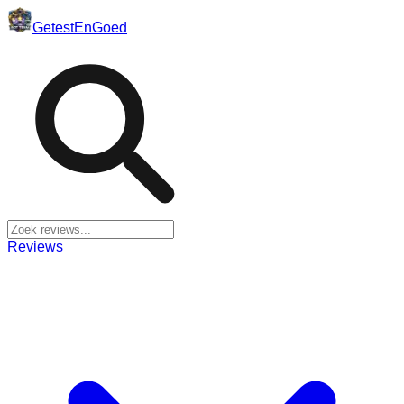
Getest
En
Goed
Reviews