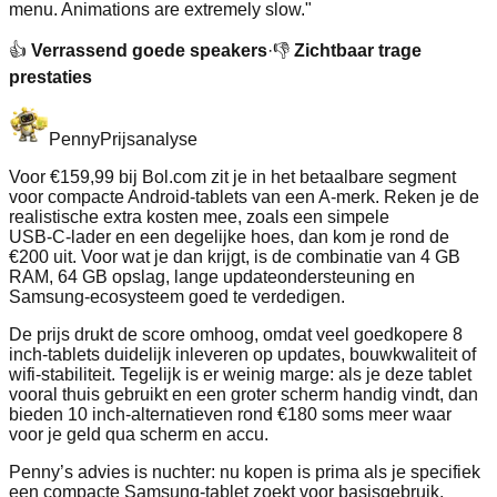
menu. Animations are extremely slow.
"
👍
Verrassend goede speakers
·
👎
Zichtbaar trage
prestaties
Penny
Prijsanalyse
Voor €159,99 bij Bol.com zit je in het betaalbare segment
voor compacte Android‑tablets van een A‑merk. Reken je de
realistische extra kosten mee, zoals een simpele
USB‑C‑lader en een degelijke hoes, dan kom je rond de
€200 uit. Voor wat je dan krijgt, is de combinatie van 4 GB
RAM, 64 GB opslag, lange updateondersteuning en
Samsung‑ecosysteem goed te verdedigen.
De prijs drukt de score omhoog, omdat veel goedkopere 8
inch‑tablets duidelijk inleveren op updates, bouwkwaliteit of
wifi‑stabiliteit. Tegelijk is er weinig marge: als je deze tablet
vooral thuis gebruikt en een groter scherm handig vindt, dan
bieden 10 inch‑alternatieven rond €180 soms meer waar
voor je geld qua scherm en accu.
Penny’s advies is nuchter: nu kopen is prima als je specifiek
een compacte Samsung‑tablet zoekt voor basisgebruik,