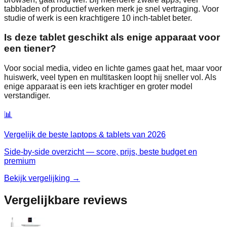
tabbladen of productief werken merk je snel vertraging. Voor
studie of werk is een krachtigere 10 inch‑tablet beter.
Is deze tablet geschikt als enige apparaat voor
een tiener?
Voor social media, video en lichte games gaat het, maar voor
huiswerk, veel typen en multitasken loopt hij sneller vol. Als
enige apparaat is een iets krachtiger en groter model
verstandiger.
📊
Vergelijk de beste
laptops & tablets
van
2026
Side-by-side overzicht — score, prijs, beste budget en
premium
Bekijk vergelijking →
Vergelijkbare reviews