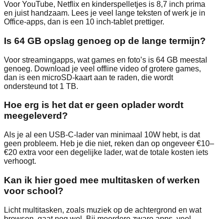
Voor YouTube, Netflix en kinderspelletjes is 8,7 inch prima
en juist handzaam. Lees je veel lange teksten of werk je in
Office‑apps, dan is een 10 inch‑tablet prettiger.
Is 64 GB opslag genoeg op de lange termijn?
Voor streamingapps, wat games en foto’s is 64 GB meestal
genoeg. Download je veel offline video of grotere games,
dan is een microSD‑kaart aan te raden, die wordt
ondersteund tot 1 TB.
Hoe erg is het dat er geen oplader wordt
meegeleverd?
Als je al een USB‑C‑lader van minimaal 10W hebt, is dat
geen probleem. Heb je die niet, reken dan op ongeveer €10–
€20 extra voor een degelijke lader, wat de totale kosten iets
verhoogt.
Kan ik hier goed mee multitasken of werken
voor school?
Licht multitasken, zoals muziek op de achtergrond en wat
browsen, gaat nog wel. Bij meerdere zware apps, veel