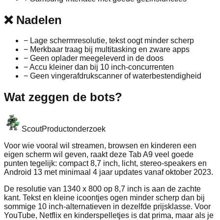
❌
Nadelen
−
Lage schermresolutie, tekst oogt minder scherp
−
Merkbaar traag bij multitasking en zware apps
−
Geen oplader meegeleverd in de doos
−
Accu kleiner dan bij 10 inch‑concurrenten
−
Geen vingerafdrukscanner of waterbestendigheid
Wat zeggen de bots?
Scout
Productonderzoek
Voor wie vooral wil streamen, browsen en kinderen een
eigen scherm wil geven, raakt deze Tab A9 veel goede
punten tegelijk: compact 8,7 inch, licht, stereo‑speakers en
Android 13 met minimaal 4 jaar updates vanaf oktober 2023.
De resolutie van 1340 x 800 op 8,7 inch is aan de zachte
kant. Tekst en kleine icoontjes ogen minder scherp dan bij
sommige 10 inch‑alternatieven in dezelfde prijsklasse. Voor
YouTube, Netflix en kinderspelletjes is dat prima, maar als je