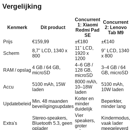
Vergelijking
Concurrent
Concurrent
1: Xiaomi
Kenmerk
Dit product
2: Lenovo
Redmi Pad
Tab M9
SE
Prijs
€159,99
±€180
±€140
11" LCD,
8,7" LCD, 1340 x
9" LCD, 1340
Scherm
1920 x
800
x 800
1200
4–6 GB /
4 GB / 64 GB,
3–4 GB / 64
RAM / opslag
128 GB,
microSD
GB, microSD
microSD
8000 mAh,
5100 mAh, 15W
5100 mAh,
Accu
10–18W
laden
10W laden
laden
Korter en
Min. 48 maanden
Beperkter,
Updatebeleid
minder
beveiligingsupdates
minder lang
duidelijk
Vier
Stereo‑speakers,
Kindermodus,
speakers,
Extra's
Bluetooth 5.3, geen
vaak lader
groter
oplader
meegeleverd