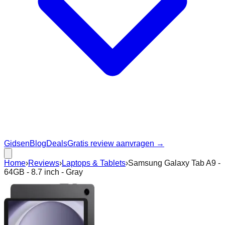
Gidsen
Blog
Deals
Gratis review aanvragen →
Home
›
Reviews
›
Laptops & Tablets
›
Samsung Galaxy Tab A9 -
64GB - 8.7 inch - Gray