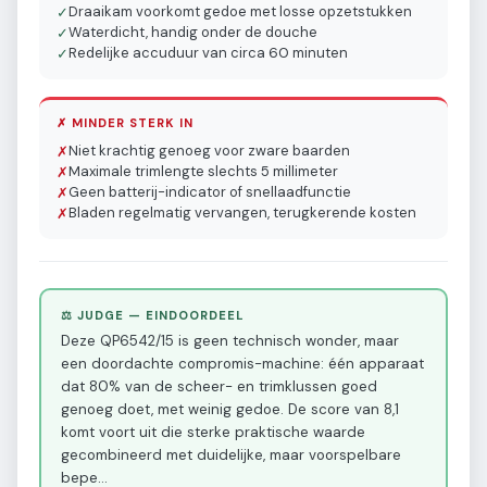
Draaikam voorkomt gedoe met losse opzetstukken
✓
Waterdicht, handig onder de douche
✓
Redelijke accuduur van circa 60 minuten
✓
✗ MINDER STERK IN
Niet krachtig genoeg voor zware baarden
✗
Maximale trimlengte slechts 5 millimeter
✗
Geen batterij-indicator of snellaadfunctie
✗
Bladen regelmatig vervangen, terugkerende kosten
✗
⚖️ JUDGE — EINDOORDEEL
Deze QP6542/15 is geen technisch wonder, maar
een doordachte compromis-machine: één apparaat
dat 80% van de scheer- en trimklussen goed
genoeg doet, met weinig gedoe. De score van 8,1
komt voort uit die sterke praktische waarde
gecombineerd met duidelijke, maar voorspelbare
bepe
…