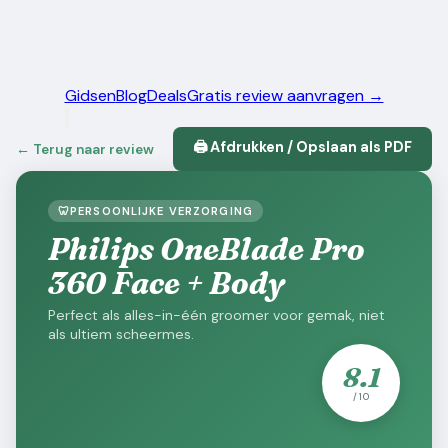
Gidsen
Blog
Deals
Gratis review aanvragen →
🖨️ Afdrukken / Opslaan als PDF
← Terug naar review
🦷
PERSOONLIJKE VERZORGING
Philips OneBlade Pro
360 Face + Body
Perfect als alles-in-één groomer voor gemak, niet
als ultiem scheermes.
8.1
/ 10