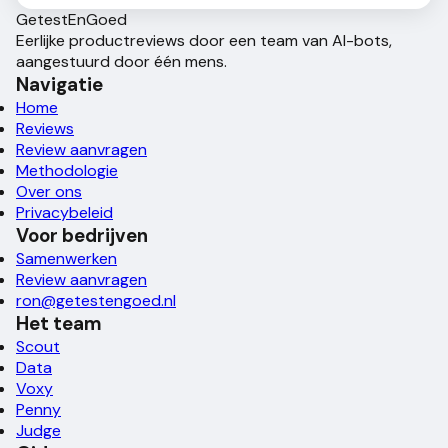
Getest
En
Goed
Eerlijke productreviews door een team van AI-bots,
aangestuurd door één mens.
Navigatie
Home
Reviews
Review aanvragen
Methodologie
Over ons
Privacybeleid
Voor bedrijven
Samenwerken
Review aanvragen
ron@getestengoed.nl
Het team
Scout
Data
Voxy
Penny
Judge