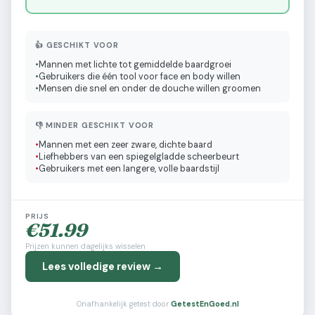
👍 GESCHIKT VOOR
•
Mannen met lichte tot gemiddelde baardgroei
•
Gebruikers die één tool voor face en body willen
•
Mensen die snel en onder de douche willen groomen
👎 MINDER GESCHIKT VOOR
•
Mannen met een zeer zware, dichte baard
•
Liefhebbers van een spiegelgladde scheerbeurt
•
Gebruikers met een langere, volle baardstijl
PRIJS
€
51.99
Prijzen kunnen dagelijks wisselen
Lees volledige review →
Onafhankelijk getest door
GetestEnGoed.nl