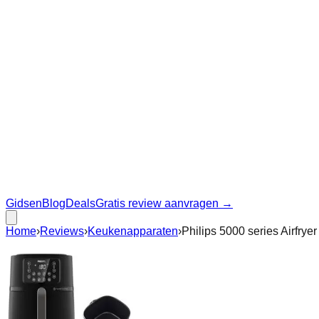
Gidsen
Blog
Deals
Gratis review aanvragen →
Home
›
Reviews
›
Keukenapparaten
›
Philips 5000 series Airfry