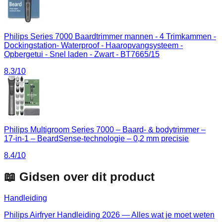
Philips Series 7000 Baardtrimmer mannen - 4 Trimkammen -
Dockingstation- Waterproof - Haaropvangsysteem -
Opbergetui - Snel laden - Zwart - BT7665/15
8.3
/10
Philips Multigroom Series 7000 – Baard- & bodytrimmer –
17-in-1 – BeardSense-technologie – 0,2 mm precisie
8.4
/10
📖 Gidsen over dit product
Handleiding
Philips Airfryer Handleiding 2026 — Alles wat je moet weten