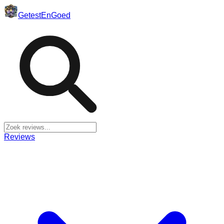
Getest
En
Goed
Reviews