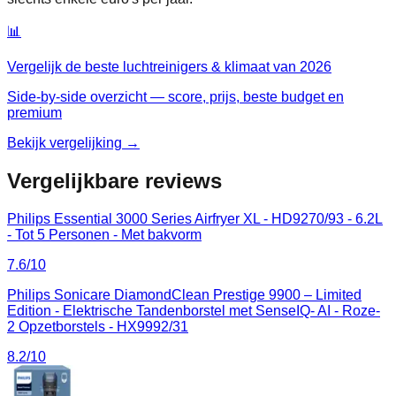
📊
Vergelijk de beste
luchtreinigers & klimaat
van
2026
Side-by-side overzicht — score, prijs, beste budget en
premium
Bekijk vergelijking →
Vergelijkbare reviews
Philips Essential 3000 Series Airfryer XL - HD9270/93 - 6.2L
- Tot 5 Personen - Met bakvorm
7.6
/10
Philips Sonicare DiamondClean Prestige 9900 – Limited
Edition - Elektrische Tandenborstel met SenseIQ- AI - Roze-
2 Opzetborstels - HX9992/31
8.2
/10