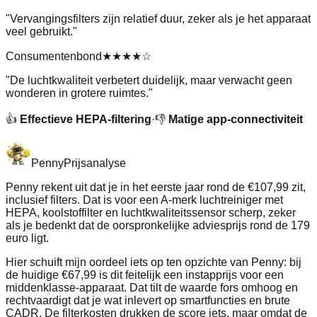
"
Vervangingsfilters zijn relatief duur, zeker als je het apparaat
veel gebruikt.
"
Consumentenbond
★★★★
☆
"
De luchtkwaliteit verbetert duidelijk, maar verwacht geen
wonderen in grotere ruimtes.
"
👍
Effectieve HEPA-filtering
·
👎
Matige app-connectiviteit
Penny
Prijsanalyse
Penny rekent uit dat je in het eerste jaar rond de €107,99 zit,
inclusief filters. Dat is voor een A-merk luchtreiniger met
HEPA, koolstoffilter en luchtkwaliteitssensor scherp, zeker
als je bedenkt dat de oorspronkelijke adviesprijs rond de 179
euro ligt.
Hier schuift mijn oordeel iets op ten opzichte van Penny: bij
de huidige €67,99 is dit feitelijk een instapprijs voor een
middenklasse-apparaat. Dat tilt de waarde fors omhoog en
rechtvaardigt dat je wat inlevert op smartfuncties en brute
CADR. De filterkosten drukken de score iets, maar omdat de