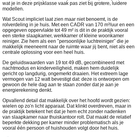
wat je in deze prijsklasse vaak pas ziet bij grotere, luidere
modellen.
Wat Scout impliciet laat zien maar niet benoemt, is de
rolverdeling in je huis. Met een CADR van 170 m³/uur en een
opgegeven oppervlakte tot 49 m² is dit in de praktijk vooral
een sterke slaapkamer, werkkamer of kleine woonkamer
reiniger. Zie hem als een "persoonlijke luchtreiniger" die je
makkelijk meeneemt naar de ruimte waar jij bent, niet als een
centrale oplossing voor een heel huis.
De geluidswaarden van 19 tot 49 dB, gecombineerd met
nachtmodus en kinderveiligheid, maken hem duidelijk
gericht op langdurig, ongemerkt draaien. Het extreem lage
vermogen van 12 watt bevestigt dat: deze is ontworpen om
gewoon de hele dag aan te staan zonder dat je aan je
energierekening denkt.
Opvallend detail dat makkelijk over het hoofd wordt gezien:
wielen op zo'n licht apparaat. Dat klinkt overdreven, maar in
de praktijk betekent het dat je hem echt zonder nadenken
van slaapkamer naar thuiskantoor rolt. Dat maakt de relatief
beperkte dekking per kamer minder problematisch als je
vooral één persoon of huishouden volgt door het huis.