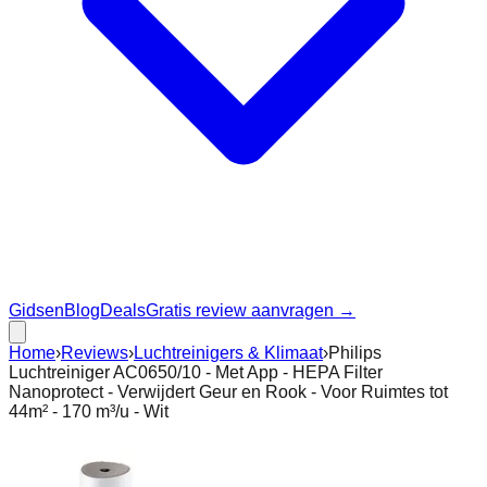
Gidsen
Blog
Deals
Gratis review aanvragen →
Home
›
Reviews
›
Luchtreinigers & Klimaat
›
Philips
Luchtreiniger AC0650/10 - Met App - HEPA Filter
Nanoprotect - Verwijdert Geur en Rook - Voor Ruimtes tot
44m² - 170 m³/u - Wit