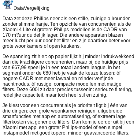
Data
Vergelijking
Data zet deze Philips neer als een stille, zuinige allrounder
zonder slimme franje. Ten opzichte van concurrenten als de
Xiaomi 4 Lite of grotere Philips-modellen is de CADR van
170 m³/uur duidelijk lager. Die andere apparaten blazen
meer lucht per uur door het filter en zijn daardoor beter voor
grote woonkamers of open keukens.
De spanning zit hier: op papier lijkt hij minder indrukwekkend
dan die krachtigere concurrenten, maar bij de huidige prijs
van €67,99 speel je in een totaal andere league. In het
segment onder de €80 heb je vaak de keuze tussen: óf
hogere CADR met meer lawaai en minder verfijnde
nachtmodus, óf rustige, compacte modellen met matige
filters. Deze 600i zit daar precies tussenin: serieuze filtering,
redelijke capaciteit, maar toch heel stil en zuinig.
Je kiest voor een concurrent als je prioriteit ligt bij één van
drie dingen: een grote woonkamer reinigen, uitgebreide
smartfuncties met app en automatisering, of extreem lage
filterkosten via generieke filters. Dan kom je eerder uit bij een
Xiaomi met app, een groter Philips-model of een simpel
instapmodel met goedkopere, minder geavanceerde filters.