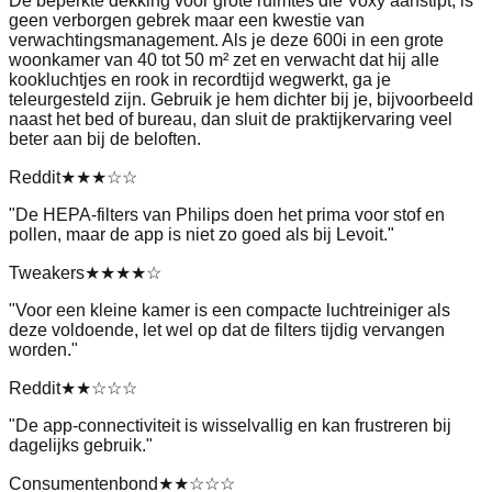
De beperkte dekking voor grote ruimtes die Voxy aanstipt, is
geen verborgen gebrek maar een kwestie van
verwachtingsmanagement. Als je deze 600i in een grote
woonkamer van 40 tot 50 m² zet en verwacht dat hij alle
kookluchtjes en rook in recordtijd wegwerkt, ga je
teleurgesteld zijn. Gebruik je hem dichter bij je, bijvoorbeeld
naast het bed of bureau, dan sluit de praktijkervaring veel
beter aan bij de beloften.
Reddit
★★★
☆☆
"
De HEPA-filters van Philips doen het prima voor stof en
pollen, maar de app is niet zo goed als bij Levoit.
"
Tweakers
★★★★
☆
"
Voor een kleine kamer is een compacte luchtreiniger als
deze voldoende, let wel op dat de filters tijdig vervangen
worden.
"
Reddit
★★
☆☆☆
"
De app-connectiviteit is wisselvallig en kan frustreren bij
dagelijks gebruik.
"
Consumentenbond
★★
☆☆☆