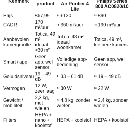
Kenmerk
Philips Series
product
Air Purifier 4
800 AC0820/10
Lite
Prijs
€67,99
≈ €120
≈ €90
170
CADR
≈ 360 m³/uur
≈ 190 m³/uur
m³/uur
Tot ca. 49
Tot ca. 43 m²,
Aanbevolen
m²,
Tot ca. 49 m²,
ideaal
kamergrootte
ideaal
kleinere kamers
woonkamer
<30 m²
Geen
Volledige app-
Geen app, wel
Smart / app
app, wel
bediening
sensor
sensor
19 – 49
Geluidsniveau
≈ 33 – 61 dB
≈ 19 – 49 dB
dB
12 W,
Vermogen
≈ 30 W
≈ 22 W
zeer laag
2,2 kg,
Gewicht /
≈ 4,8 kg, zonder
≈ 2,4 kg, zonder
met
mobiliteit
wielen
wielen
wielen
HEPA +
Filters
nano +
HEPA + koolstof
HEPA + koolstof
koolstof