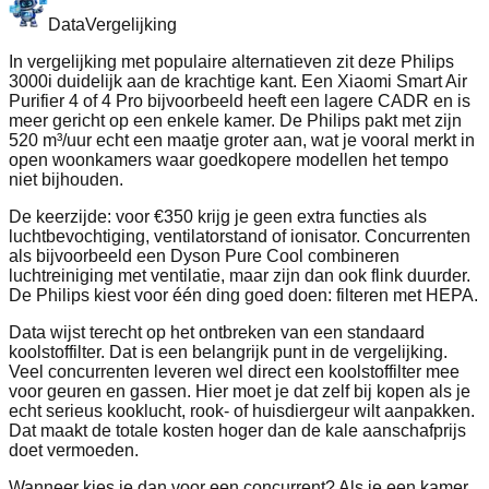
Data
Vergelijking
In vergelijking met populaire alternatieven zit deze Philips
3000i duidelijk aan de krachtige kant. Een Xiaomi Smart Air
Purifier 4 of 4 Pro bijvoorbeeld heeft een lagere CADR en is
meer gericht op een enkele kamer. De Philips pakt met zijn
520 m³/uur echt een maatje groter aan, wat je vooral merkt in
open woonkamers waar goedkopere modellen het tempo
niet bijhouden.
De keerzijde: voor €350 krijg je geen extra functies als
luchtbevochtiging, ventilatorstand of ionisator. Concurrenten
als bijvoorbeeld een Dyson Pure Cool combineren
luchtreiniging met ventilatie, maar zijn dan ook flink duurder.
De Philips kiest voor één ding goed doen: filteren met HEPA.
Data wijst terecht op het ontbreken van een standaard
koolstoffilter. Dat is een belangrijk punt in de vergelijking.
Veel concurrenten leveren wel direct een koolstoffilter mee
voor geuren en gassen. Hier moet je dat zelf bij kopen als je
echt serieus kooklucht, rook- of huisdiergeur wilt aanpakken.
Dat maakt de totale kosten hoger dan de kale aanschafprijs
doet vermoeden.
Wanneer kies je dan voor een concurrent? Als je een kamer