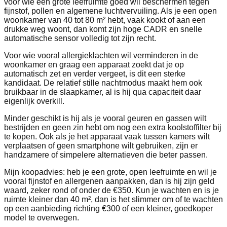
voor wie één grote leefruimte goed wil beschermen tegen
fijnstof, pollen en algemene luchtvervuiling. Als je een open
woonkamer van 40 tot 80 m² hebt, vaak kookt of aan een
drukke weg woont, dan komt zijn hoge CADR en snelle
automatische sensor volledig tot zijn recht.
Voor wie vooral allergieklachten wil verminderen in de
woonkamer en graag een apparaat zoekt dat je op
automatisch zet en verder vergeet, is dit een sterke
kandidaat. De relatief stille nachtmodus maakt hem ook
bruikbaar in de slaapkamer, al is hij qua capaciteit daar
eigenlijk overkill.
Minder geschikt is hij als je vooral geuren en gassen wilt
bestrijden en geen zin hebt om nog een extra koolstoffilter bij
te kopen. Ook als je het apparaat vaak tussen kamers wilt
verplaatsen of geen smartphone wilt gebruiken, zijn er
handzamere of simpelere alternatieven die beter passen.
Mijn koopadvies: heb je een grote, open leefruimte en wil je
vooral fijnstof en allergenen aanpakken, dan is hij zijn geld
waard, zeker rond of onder de €350. Kun je wachten en is je
ruimte kleiner dan 40 m², dan is het slimmer om of te wachten
op een aanbieding richting €300 of een kleiner, goedkoper
model te overwegen.