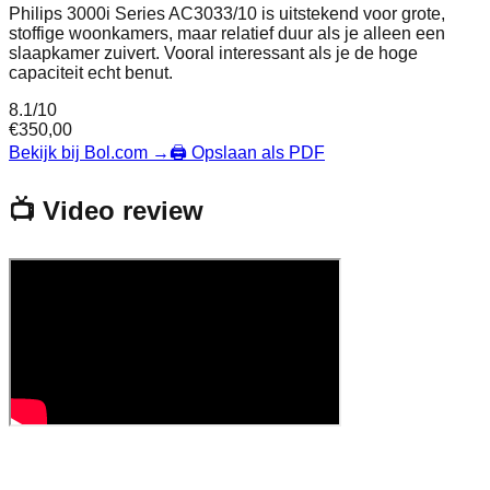
Philips 3000i Series AC3033/10 is uitstekend voor grote,
stoffige woonkamers, maar relatief duur als je alleen een
slaapkamer zuivert. Vooral interessant als je de hoge
capaciteit echt benut.
8.1
/10
€
350,00
Bekijk bij Bol.com
→
🖨️ Opslaan als PDF
📺 Video review