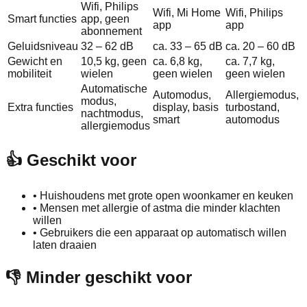
Wifi, Philips
Wifi, Mi Home
Wifi, Philips
Smart functies
app, geen
app
app
abonnement
Geluidsniveau
32 – 62 dB
ca. 33 – 65 dB
ca. 20 – 60 dB
Gewicht en
10,5 kg, geen
ca. 6,8 kg,
ca. 7,7 kg,
mobiliteit
wielen
geen wielen
geen wielen
Automatische
Automodus,
Allergiemodus,
modus,
Extra functies
display, basis
turbostand,
nachtmodus,
smart
automodus
allergiemodus
👍 Geschikt voor
•
Huishoudens met grote open woonkamer en keuken
•
Mensen met allergie of astma die minder klachten
willen
•
Gebruikers die een apparaat op automatisch willen
laten draaien
👎 Minder geschikt voor