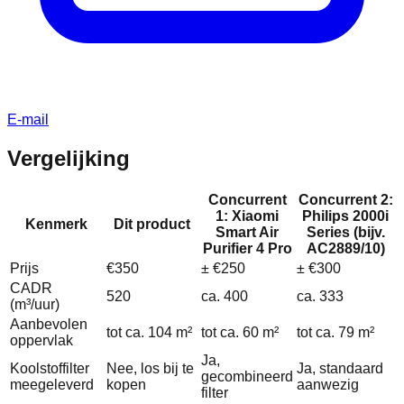
E-mail
Vergelijking
Concurrent
Concurrent 2:
1: Xiaomi
Philips 2000i
Kenmerk
Dit product
Smart Air
Series (bijv.
Purifier 4 Pro
AC2889/10)
Prijs
€350
± €250
± €300
CADR
520
ca. 400
ca. 333
(m³/uur)
Aanbevolen
tot ca. 104 m²
tot ca. 60 m²
tot ca. 79 m²
oppervlak
Ja,
Koolstoffilter
Nee, los bij te
Ja, standaard
gecombineerd
meegeleverd
kopen
aanwezig
filter