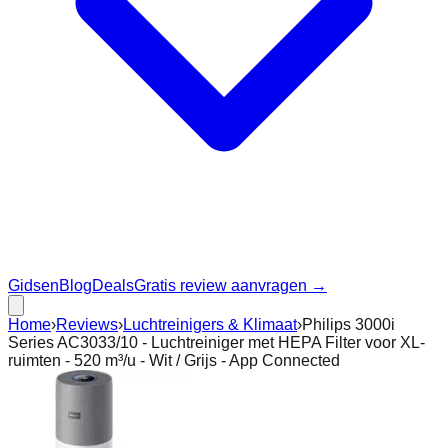
Gidsen
Blog
Deals
Gratis review aanvragen →
Home
›
Reviews
›
Luchtreinigers & Klimaat
›
Philips 3000i
Series AC3033/10 - Luchtreiniger met HEPA Filter voor XL-
ruimten - 520 m³/u - Wit / Grijs - App Connected