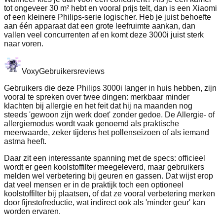
tot ongeveer 30 m² hebt en vooral prijs telt, dan is een Xiaomi
of een kleinere Philips-serie logischer. Heb je juist behoefte
aan één apparaat dat een grote leefruimte aankan, dan
vallen veel concurrenten af en komt deze 3000i juist sterk
naar voren.
Voxy
Gebruikersreviews
Gebruikers die deze Philips 3000i langer in huis hebben, zijn
vooral te spreken over twee dingen: merkbaar minder
klachten bij allergie en het feit dat hij na maanden nog
steeds 'gewoon zijn werk doet' zonder gedoe. De Allergie- of
allergiemodus wordt vaak genoemd als praktische
meerwaarde, zeker tijdens het pollenseizoen of als iemand
astma heeft.
Daar zit een interessante spanning met de specs: officieel
wordt er geen koolstoffilter meegeleverd, maar gebruikers
melden wel verbetering bij geuren en gassen. Dat wijst erop
dat veel mensen er in de praktijk toch een optioneel
koolstoffilter bij plaatsen, of dat ze vooral verbetering merken
door fijnstofreductie, wat indirect ook als 'minder geur' kan
worden ervaren.