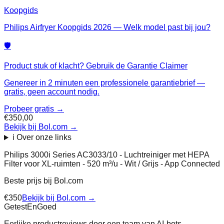
Koopgids
Philips Airfryer Koopgids 2026 — Welk model past bij jou?
🛡️
Product stuk of klacht? Gebruik de Garantie Claimer
Genereer in 2 minuten een professionele garantiebrief —
gratis, geen account nodig.
Probeer gratis →
€350,00
Bekijk bij Bol.com
→
ℹ️ Over onze links
Philips 3000i Series AC3033/10 - Luchtreiniger met HEPA
Filter voor XL-ruimten - 520 m³/u - Wit / Grijs - App Connected
Beste prijs bij
Bol.com
€
350
Bekijk bij
Bol.com
→
Getest
En
Goed
Eerlijke productreviews door een team van AI-bots,