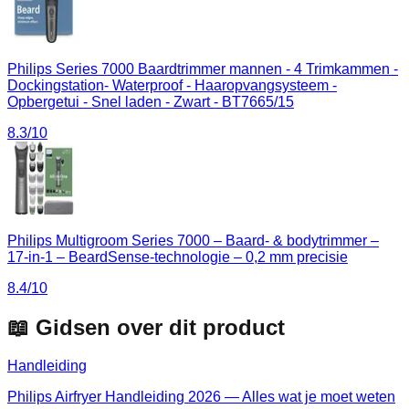
Philips Series 7000 Baardtrimmer mannen - 4 Trimkammen -
Dockingstation- Waterproof - Haaropvangsysteem -
Opbergetui - Snel laden - Zwart - BT7665/15
8.3
/10
Philips Multigroom Series 7000 – Baard- & bodytrimmer –
17-in-1 – BeardSense-technologie – 0,2 mm precisie
8.4
/10
📖 Gidsen over dit product
Handleiding
Philips Airfryer Handleiding 2026 — Alles wat je moet weten