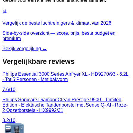
kiezen voor een kleiner model financieel slimmer.
📊
Vergelijk de beste
luchtreinigers & klimaat
van
2026
Side-by-side overzicht — score, prijs, beste budget en
premium
Bekijk vergelijking →
Vergelijkbare reviews
Philips Essential 3000 Series Airfryer XL - HD9270/93 - 6.2L
- Tot 5 Personen - Met bakvorm
7.6
/10
Philips Sonicare DiamondClean Prestige 9900 – Limited
Edition - Elektrische Tandenborstel met SenseIQ- AI - Roze-
2 Opzetborstels - HX9992/31
8.2
/10