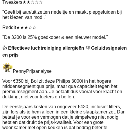
Tweakers
★★
☆☆☆
"
Geeft bij aan/uit zetten riedeltje en maakt piepgeluiden bij
het kiezen van modi.
"
Reddit
★★★
☆☆
"
De 3200 is 25% goedkoper & een nieuwer model.
"
👍
Effectieve luchtreiniging allergieën
·
👎
Geluidssignalen
en prijs
Penny
Prijsanalyse
Voor €350 bij Bol zit deze Philips 3000i in het hogere
middensegment qua prijs, maar qua capaciteit tegen het
premiumsegment aan. Je betaalt dus vooral voor kracht en
dekking, niet voor toeters en bellen.
De eerstejaars kosten van ongeveer €430, inclusief filters,
zijn fors als je hem alleen in een kleine slaapkamer zet. Dan
betaal je voor een vermogen dat je simpelweg niet nodig
hebt en dat drukt de prijs-kwaliteit. Voor een grote
woonkamer met open keuken is dat bedrag beter te