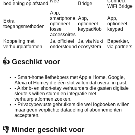
Nee
Connect
bediening op afstand
Bridge
WiFi Bridge
App,
smartphone,
App,
App,
Extra
optioneel
optioneel
optioneel
toegangsmethoden
losse
keypad/fob
keypad
accessoires
Koppeling met
Ja, officieel
Ja, via Nuki
Beperkter,
verhuurplatformen
ondersteund
ecosystem
via partners
👍 Geschikt voor
•
Smart‑home liefhebbers met Apple Home, Google,
Alexa of Homey die één slot willen dat overal in past.
•
Airbnb‑ en short‑stay verhuurders die gasten digitale
sleutels willen sturen en integratie met
verhuurplatformen zoeken.
•
Privacybewuste gebruikers die wel logboeken willen
maar geen verplichte datadeling of abonnementen
accepteren.
👎 Minder geschikt voor