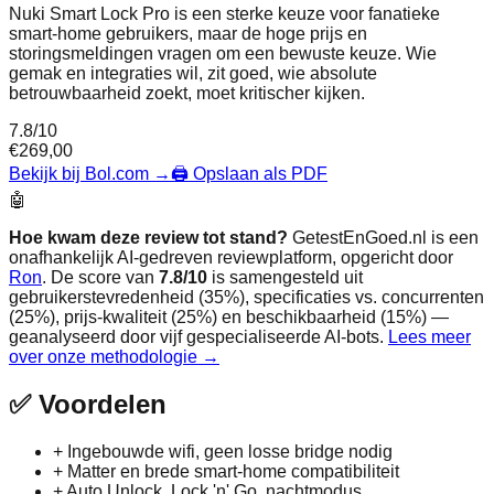
Nuki Smart Lock Pro is een sterke keuze voor fanatieke
smart‑home gebruikers, maar de hoge prijs en
storingsmeldingen vragen om een bewuste keuze. Wie
gemak en integraties wil, zit goed, wie absolute
betrouwbaarheid zoekt, moet kritischer kijken.
7.8
/10
€
269,00
Bekijk bij Bol.com
→
🖨️ Opslaan als PDF
🤖
Hoe kwam deze review tot stand?
GetestEnGoed.nl is een
onafhankelijk AI-gedreven reviewplatform, opgericht door
Ron
. De score van
7.8
/10
is samengesteld uit
gebruikerstevredenheid (35%), specificaties vs. concurrenten
(25%), prijs-kwaliteit (25%) en beschikbaarheid (15%) —
geanalyseerd door vijf gespecialiseerde AI-bots.
Lees meer
over onze methodologie →
✅
Voordelen
+
Ingebouwde wifi, geen losse bridge nodig
+
Matter en brede smart‑home compatibiliteit
+
Auto Unlock, Lock 'n' Go, nachtmodus