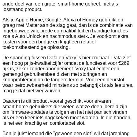
onderdeel van een groter smart‑home geheel, niet als
losstaand product.
Als je Apple Home, Google, Alexa of Homey gebruikt en
graag met Matter aan de slag gaat, dan is de combinatie van
ingebouwde wifi, brede compatibiliteit en handige functies
zoals Auto Unlock en nachtmodus sterk. Je voorkomt extra
kosten voor een bridge en krijgt een relatief
toekomstbestendige oplossing.
De spanning tussen Data en Voxy is hier cruciaal. Data ziet
een hoog prijs‑kwaliteitcijfer omdat de functieset voor €269
rijk is, zeker zonder abonnement. Voxy laat echter een
gemengd gebruikersbeeld zien met storingen en
knopproblemen op de langere termijn. Voor een deurslot,
waar betrouwbaarheid minstens zo belangrijk is als features,
mag je dat niet wegwuiven.
Daarom is dit product vooral geschikt voor ervaren
smart‑home gebruikers die weten wat ze doen, bereid zijn
om firmware‑updates te volgen en het niet panisch vinden
als er een keer iets nagekeken moet worden. In die handen
is het een krachtig en comfortabel slot.
Ben je juist iemand die "gewoon een slot" wil dat jarenlang