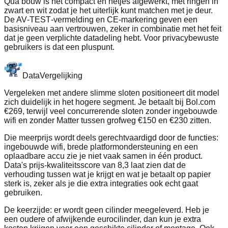
Qua bouw is het compact en netjes afgewerkt, met ringen in
zwart en wit zodat je het uiterlijk kunt matchen met je deur.
De AV‑TEST‑vermelding en CE‑markering geven een
basisniveau aan vertrouwen, zeker in combinatie met het feit
dat je geen verplichte datadeling hebt. Voor privacybewuste
gebruikers is dat een pluspunt.
Data
Vergelijking
Vergeleken met andere slimme sloten positioneert dit model
zich duidelijk in het hogere segment. Je betaalt bij Bol.com
€269, terwijl veel concurrerende sloten zonder ingebouwde
wifi en zonder Matter tussen grofweg €150 en €230 zitten.
Die meerprijs wordt deels gerechtvaardigd door de functies:
ingebouwde wifi, brede platformondersteuning en een
oplaadbare accu zie je niet vaak samen in één product.
Data's prijs‑kwaliteitsscore van 8,3 laat zien dat de
verhouding tussen wat je krijgt en wat je betaalt op papier
sterk is, zeker als je die extra integraties ook echt gaat
gebruiken.
De keerzijde: er wordt geen cilinder meegeleverd. Heb je
een oudere of afwijkende eurocilinder, dan kun je extra