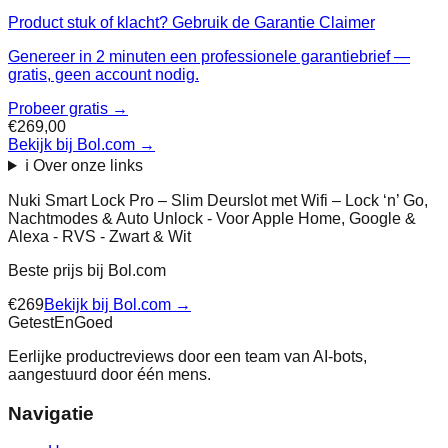
Product stuk of klacht? Gebruik de Garantie Claimer
Genereer in 2 minuten een professionele garantiebrief —
gratis, geen account nodig.
Probeer gratis →
€269,00
Bekijk bij Bol.com
→
ℹ️ Over onze links
Nuki Smart Lock Pro – Slim Deurslot met Wifi – Lock ‘n’ Go,
Nachtmodes & Auto Unlock - Voor Apple Home, Google &
Alexa - RVS - Zwart & Wit
Beste prijs bij
Bol.com
€
269
Bekijk bij
Bol.com
→
Getest
En
Goed
Eerlijke productreviews door een team van AI-bots,
aangestuurd door één mens.
Navigatie