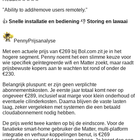
"
Ability to add/remove users remotely.
"
👍
Snelle installatie en bediening
·
👎
Storing en lawaai
Penny
Prijsanalyse
Met een actuele prijs van €269 bij Bol.com zit je in het
hogere segment. Penny noemt het een slimme keuze voor
wie specifiek geïntegreerde wifi en Matter zoekt, maar raadt
prijsbewuste kopers aan te wachten tot rond of onder de
€230.
Belangrijk pluspunt: er zijn geen verplichte
abonnementskosten. Je eerste jaar totaal komt neer op
ongeveer €289, inclusief wat marge voor klein onderhoud of
eventuele cilinderkosten. Daarna blijven de vaste lasten
laag, zeker vergeleken met systemen die een betaald
cloudabonnement nodig hebben.
De prijs werkt twee kanten op bij de eindscore. Voor de
fanatieke smart‑home gebruiker die Matter, multi‑platform
integratie en verhuur‑koppelingen benut, is €269