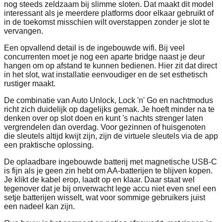
nog steeds zeldzaam bij slimme sloten. Dat maakt dit model
interessant als je meerdere platforms door elkaar gebruikt of
in de toekomst misschien wilt overstappen zonder je slot te
vervangen.
Een opvallend detail is de ingebouwde wifi. Bij veel
concurrenten moet je nog een aparte bridge naast je deur
hangen om op afstand te kunnen bedienen. Hier zit dat direct
in het slot, wat installatie eenvoudiger en de set esthetisch
rustiger maakt.
De combinatie van Auto Unlock, Lock 'n' Go en nachtmodus
richt zich duidelijk op dagelijks gemak. Je hoeft minder na te
denken over op slot doen en kunt 's nachts strenger laten
vergrendelen dan overdag. Voor gezinnen of huisgenoten
die sleutels altijd kwijt zijn, zijn de virtuele sleutels via de app
een praktische oplossing.
De oplaadbare ingebouwde batterij met magnetische USB‑C
is fijn als je geen zin hebt om AA‑batterijen te blijven kopen.
Je klikt de kabel erop, laadt op en klaar. Daar staat wel
tegenover dat je bij onverwacht lege accu niet even snel een
setje batterijen wisselt, wat voor sommige gebruikers juist
een nadeel kan zijn.