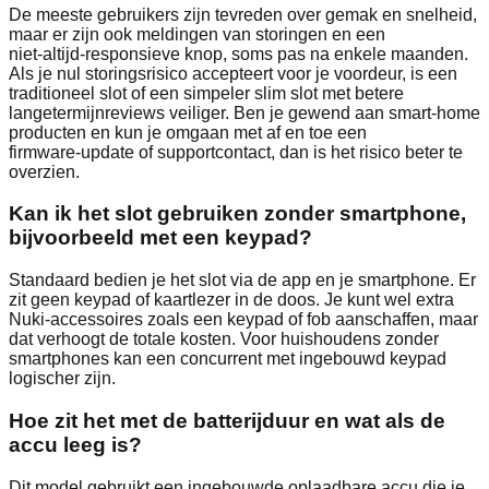
De meeste gebruikers zijn tevreden over gemak en snelheid,
maar er zijn ook meldingen van storingen en een
niet‑altijd‑responsieve knop, soms pas na enkele maanden.
Als je nul storingsrisico accepteert voor je voordeur, is een
traditioneel slot of een simpeler slim slot met betere
langetermijnreviews veiliger. Ben je gewend aan smart‑home
producten en kun je omgaan met af en toe een
firmware‑update of supportcontact, dan is het risico beter te
overzien.
Kan ik het slot gebruiken zonder smartphone,
bijvoorbeeld met een keypad?
Standaard bedien je het slot via de app en je smartphone. Er
zit geen keypad of kaartlezer in de doos. Je kunt wel extra
Nuki‑accessoires zoals een keypad of fob aanschaffen, maar
dat verhoogt de totale kosten. Voor huishoudens zonder
smartphones kan een concurrent met ingebouwd keypad
logischer zijn.
Hoe zit het met de batterijduur en wat als de
accu leeg is?
Dit model gebruikt een ingebouwde oplaadbare accu die je