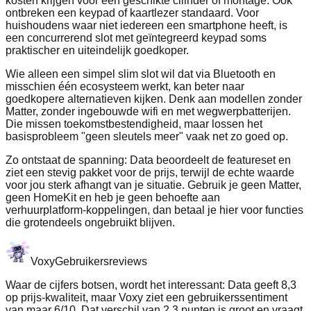
kosten krijgen voor een geschikte cilinder of montage. Ook
ontbreken een keypad of kaartlezer standaard. Voor
huishoudens waar niet iedereen een smartphone heeft, is
een concurrerend slot met geïntegreerd keypad soms
praktischer en uiteindelijk goedkoper.
Wie alleen een simpel slim slot wil dat via Bluetooth en
misschien één ecosysteem werkt, kan beter naar
goedkopere alternatieven kijken. Denk aan modellen zonder
Matter, zonder ingebouwde wifi en met wegwerpbatterijen.
Die missen toekomstbestendigheid, maar lossen het
basisprobleem "geen sleutels meer" vaak net zo goed op.
Zo ontstaat de spanning: Data beoordeelt de featureset en
ziet een stevig pakket voor de prijs, terwijl de echte waarde
voor jou sterk afhangt van je situatie. Gebruik je geen Matter,
geen HomeKit en heb je geen behoefte aan
verhuurplatform‑koppelingen, dan betaal je hier voor functies
die grotendeels ongebruikt blijven.
Voxy
Gebruikersreviews
Waar de cijfers botsen, wordt het interessant: Data geeft 8,3
op prijs‑kwaliteit, maar Voxy ziet een gebruikerssentiment
van maar 6/10. Dat verschil van 2,3 punten is groot en vraagt