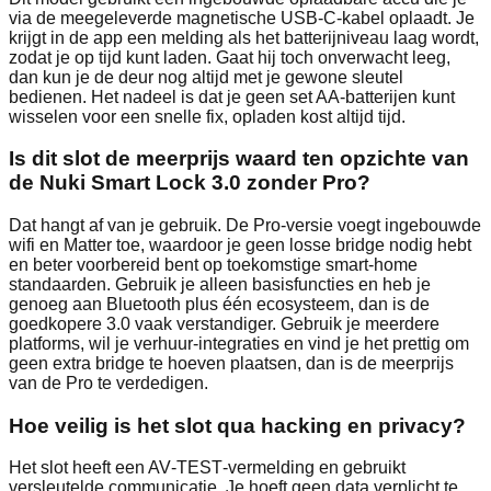
via de meegeleverde magnetische USB‑C‑kabel oplaadt. Je
krijgt in de app een melding als het batterijniveau laag wordt,
zodat je op tijd kunt laden. Gaat hij toch onverwacht leeg,
dan kun je de deur nog altijd met je gewone sleutel
bedienen. Het nadeel is dat je geen set AA‑batterijen kunt
wisselen voor een snelle fix, opladen kost altijd tijd.
Is dit slot de meerprijs waard ten opzichte van
de Nuki Smart Lock 3.0 zonder Pro?
Dat hangt af van je gebruik. De Pro‑versie voegt ingebouwde
wifi en Matter toe, waardoor je geen losse bridge nodig hebt
en beter voorbereid bent op toekomstige smart‑home
standaarden. Gebruik je alleen basisfuncties en heb je
genoeg aan Bluetooth plus één ecosysteem, dan is de
goedkopere 3.0 vaak verstandiger. Gebruik je meerdere
platforms, wil je verhuur‑integraties en vind je het prettig om
geen extra bridge te hoeven plaatsen, dan is de meerprijs
van de Pro te verdedigen.
Hoe veilig is het slot qua hacking en privacy?
Het slot heeft een AV‑TEST‑vermelding en gebruikt
versleutelde communicatie. Je hoeft geen data verplicht te