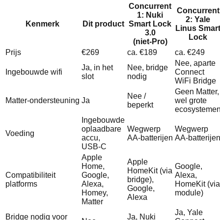
Concurrent
Concurrent
1: Nuki
2: Yale
Kenmerk
Dit product
Smart Lock
Linus Smar
3.0
Lock
(niet‑Pro)
Prijs
€269
ca. €189
ca. €249
Nee, aparte
Ja, in het
Nee, bridge
Ingebouwde wifi
Connect
slot
nodig
WiFi Bridge
Geen Matter,
Nee /
Matter‑ondersteuning
Ja
wel grote
beperkt
ecosysteme
Ingebouwde
oplaadbare
Wegwerp
Wegwerp
Voeding
accu,
AA‑batterijen
AA‑batterije
USB‑C
Apple
Apple
Home,
Google,
HomeKit (via
Compatibiliteit
Google,
Alexa,
bridge),
platforms
Alexa,
HomeKit (via
Google,
Homey,
module)
Alexa
Matter
Ja, Yale
Bridge nodig voor
Ja, Nuki