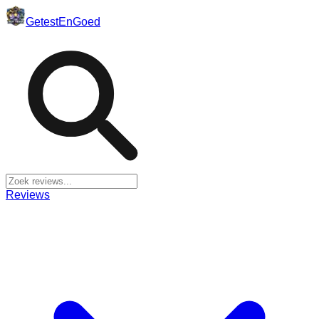
Getest
En
Goed
Reviews