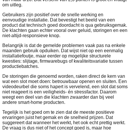
om uitleg.
Gebruikers zijn positief over de snelle werking en
eenvoudige installatie. Dat bevestigt het beeld van een
product dat technisch goed doordacht is qua gebruiksgemak.
De klachten gaan echter vooral over geluid, storingen en een
niet‑altijd‑responsieve knop.
Belangrijk is dat de gemelde problemen vaak pas na enkele
maanden gebruik opduiken. Dat wijst niet op een eenmalig
installatiefoutje, maar eerder op mogelijke structurele
kwesties: slijtage, firmwarebugs of kwaliteitsvariatie tussen
productiebatches.
De storingen die genoemd worden, raken direct de kern van
wat een slot moet doen: betrouwbaar openen en sluiten. Een
videodeurbel die soms hapert is vervelend, een slot dat soms
niet reageert is een veiligheids- én stressfactor. Daarom
weegt een deel van die klachten zwaarder dan bij veel
andere smart‑home producten.
Tegelijk is het goed om te zien dat de meeste positieve
ervaringen juist het gemak en de snelheid prijzen. Dat
suggereert dat wanneer het werkt, het ook echt prettig werkt.
De vraag is dus niet of het concept goed is, maar hoe