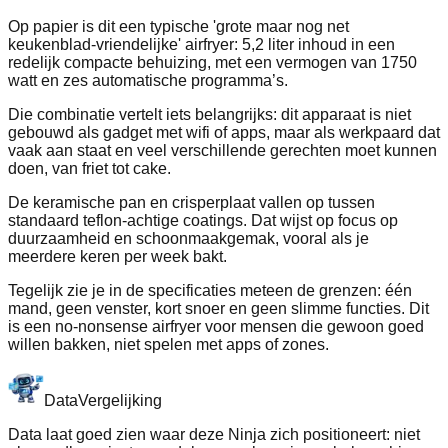
Op papier is dit een typische 'grote maar nog net
keukenblad-vriendelijke' airfryer: 5,2 liter inhoud in een
redelijk compacte behuizing, met een vermogen van 1750
watt en zes automatische programma’s.
Die combinatie vertelt iets belangrijks: dit apparaat is niet
gebouwd als gadget met wifi of apps, maar als werkpaard dat
vaak aan staat en veel verschillende gerechten moet kunnen
doen, van friet tot cake.
De keramische pan en crisperplaat vallen op tussen
standaard teflon-achtige coatings. Dat wijst op focus op
duurzaamheid en schoonmaakgemak, vooral als je
meerdere keren per week bakt.
Tegelijk zie je in de specificaties meteen de grenzen: één
mand, geen venster, kort snoer en geen slimme functies. Dit
is een no-nonsense airfryer voor mensen die gewoon goed
willen bakken, niet spelen met apps of zones.
Data
Vergelijking
Data laat goed zien waar deze Ninja zich positioneert: niet