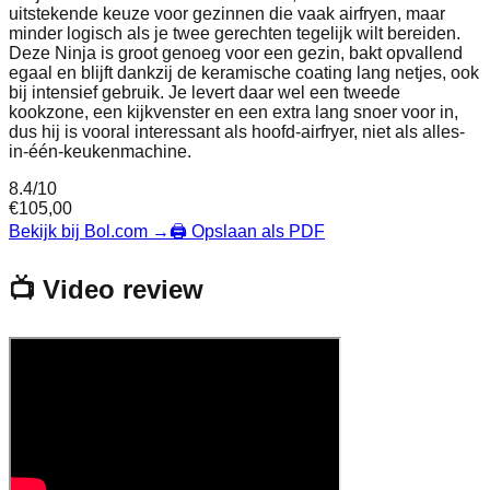
uitstekende keuze voor gezinnen die vaak airfryen, maar
minder logisch als je twee gerechten tegelijk wilt bereiden.
Deze Ninja is groot genoeg voor een gezin, bakt opvallend
egaal en blijft dankzij de keramische coating lang netjes, ook
bij intensief gebruik. Je levert daar wel een tweede
kookzone, een kijkvenster en een extra lang snoer voor in,
dus hij is vooral interessant als hoofd-airfryer, niet als alles-
in-één-keukenmachine.
8.4
/10
€
105,00
Bekijk bij Bol.com
→
🖨️ Opslaan als PDF
📺 Video review