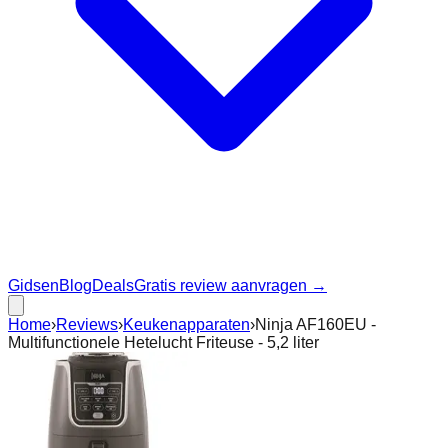
Gidsen
Blog
Deals
Gratis review aanvragen →
Home
›
Reviews
›
Keukenapparaten
›
Ninja AF160EU -
Multifunctionele Hetelucht Friteuse - 5,2 liter