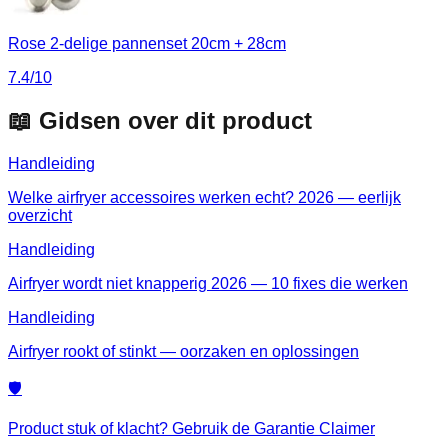
Rose 2-delige pannenset 20cm + 28cm
7.4
/10
📖 Gidsen over dit product
Handleiding
Welke airfryer accessoires werken echt? 2026 — eerlijk
overzicht
Handleiding
Airfryer wordt niet knapperig 2026 — 10 fixes die werken
Handleiding
Airfryer rookt of stinkt — oorzaken en oplossingen
🛡️
Product stuk of klacht? Gebruik de Garantie Claimer