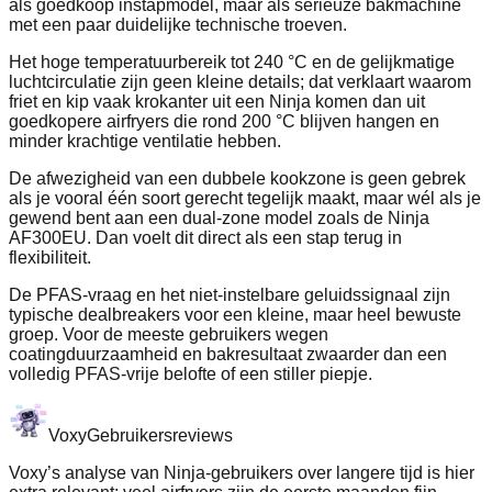
als goedkoop instapmodel, maar als serieuze bakmachine
met een paar duidelijke technische troeven.
Het hoge temperatuurbereik tot 240 °C en de gelijkmatige
luchtcirculatie zijn geen kleine details; dat verklaart waarom
friet en kip vaak krokanter uit een Ninja komen dan uit
goedkopere airfryers die rond 200 °C blijven hangen en
minder krachtige ventilatie hebben.
De afwezigheid van een dubbele kookzone is geen gebrek
als je vooral één soort gerecht tegelijk maakt, maar wél als je
gewend bent aan een dual-zone model zoals de Ninja
AF300EU. Dan voelt dit direct als een stap terug in
flexibiliteit.
De PFAS-vraag en het niet-instelbare geluidssignaal zijn
typische dealbreakers voor een kleine, maar heel bewuste
groep. Voor de meeste gebruikers wegen
coatingduurzaamheid en bakresultaat zwaarder dan een
volledig PFAS-vrije belofte of een stiller piepje.
Voxy
Gebruikersreviews
Voxy’s analyse van Ninja-gebruikers over langere tijd is hier