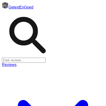
Getest
En
Goed
Reviews