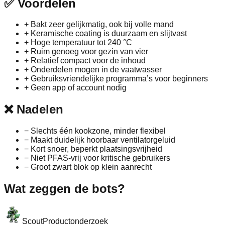
✅
Voordelen
+
Bakt zeer gelijkmatig, ook bij volle mand
+
Keramische coating is duurzaam en slijtvast
+
Hoge temperatuur tot 240 °C
+
Ruim genoeg voor gezin van vier
+
Relatief compact voor de inhoud
+
Onderdelen mogen in de vaatwasser
+
Gebruiksvriendelijke programma’s voor beginners
+
Geen app of account nodig
❌
Nadelen
−
Slechts één kookzone, minder flexibel
−
Maakt duidelijk hoorbaar ventilatorgeluid
−
Kort snoer, beperkt plaatsingsvrijheid
−
Niet PFAS-vrij voor kritische gebruikers
−
Groot zwart blok op klein aanrecht
Wat zeggen de bots?
Scout
Productonderzoek