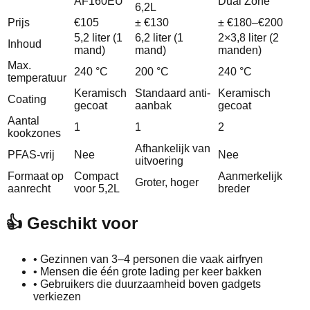
AF160EU
Dual Zone
6,2L
Prijs
€105
± €130
± €180–€200
5,2 liter (1
6,2 liter (1
2×3,8 liter (2
Inhoud
mand)
mand)
manden)
Max.
240 °C
200 °C
240 °C
temperatuur
Keramisch
Standaard anti-
Keramisch
Coating
gecoat
aanbak
gecoat
Aantal
1
1
2
kookzones
Afhankelijk van
PFAS-vrij
Nee
Nee
uitvoering
Formaat op
Compact
Aanmerkelijk
Groter, hoger
aanrecht
voor 5,2L
breder
👍 Geschikt voor
•
Gezinnen van 3–4 personen die vaak airfryen
•
Mensen die één grote lading per keer bakken
•
Gebruikers die duurzaamheid boven gadgets
verkiezen