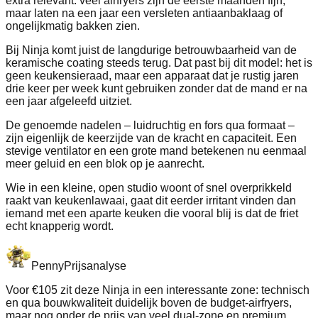
extra relevant: veel airfryers zijn de eerste maanden fijn,
maar laten na een jaar een versleten antiaanbaklaag of
ongelijkmatig bakken zien.
Bij Ninja komt juist de langdurige betrouwbaarheid van de
keramische coating steeds terug. Dat past bij dit model: het is
geen keukensieraad, maar een apparaat dat je rustig jaren
drie keer per week kunt gebruiken zonder dat de mand er na
een jaar afgeleefd uitziet.
De genoemde nadelen – luidruchtig en fors qua formaat –
zijn eigenlijk de keerzijde van de kracht en capaciteit. Een
stevige ventilator en een grote mand betekenen nu eenmaal
meer geluid en een blok op je aanrecht.
Wie in een kleine, open studio woont of snel overprikkeld
raakt van keukenlawaai, gaat dit eerder irritant vinden dan
iemand met een aparte keuken die vooral blij is dat de friet
echt knapperig wordt.
Penny
Prijsanalyse
Voor €105 zit deze Ninja in een interessante zone: technisch
en qua bouwkwaliteit duidelijk boven de budget-airfryers,
maar nog onder de prijs van veel dual-zone en premium