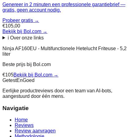
Genereer in 2 minuten een professionele garantiebrief —
gratis, geen account nodig.
Probeer gratis →
€105,00
Bekijk bij Bol.com
→
ℹ️ Over onze links
Ninja AF160EU - Multifunctionele Hetelucht Friteuse - 5,2
liter
Beste prijs bij
Bol.com
€
105
Bekijk bij
Bol.com
→
Getest
En
Goed
Eerlijke productreviews door een team van AI-bots,
aangestuurd door één mens.
Navigatie
Home
Reviews
Review aanvragen
Methodologie