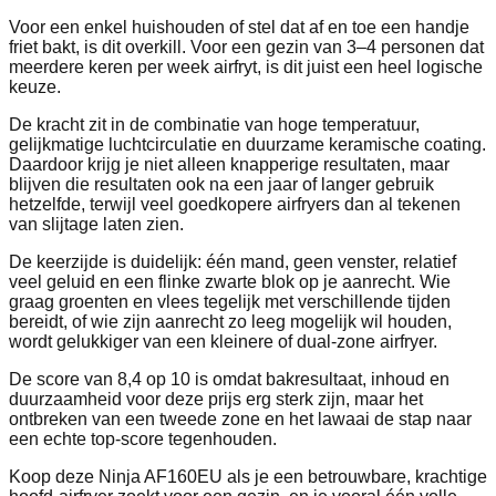
Voor een enkel huishouden of stel dat af en toe een handje
friet bakt, is dit overkill. Voor een gezin van 3–4 personen dat
meerdere keren per week airfryt, is dit juist een heel logische
keuze.
De kracht zit in de combinatie van hoge temperatuur,
gelijkmatige luchtcirculatie en duurzame keramische coating.
Daardoor krijg je niet alleen knapperige resultaten, maar
blijven die resultaten ook na een jaar of langer gebruik
hetzelfde, terwijl veel goedkopere airfryers dan al tekenen
van slijtage laten zien.
De keerzijde is duidelijk: één mand, geen venster, relatief
veel geluid en een flinke zwarte blok op je aanrecht. Wie
graag groenten en vlees tegelijk met verschillende tijden
bereidt, of wie zijn aanrecht zo leeg mogelijk wil houden,
wordt gelukkiger van een kleinere of dual-zone airfryer.
De score van 8,4 op 10 is omdat bakresultaat, inhoud en
duurzaamheid voor deze prijs erg sterk zijn, maar het
ontbreken van een tweede zone en het lawaai de stap naar
een echte top-score tegenhouden.
Koop deze Ninja AF160EU als je een betrouwbare, krachtige