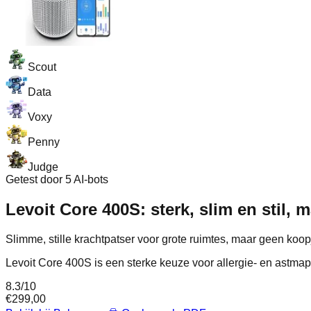
Scout
Data
Voxy
Penny
Judge
Getest door 5 AI-bots
Levoit Core 400S: sterk, slim en stil, m
Slimme, stille krachtpatser voor grote ruimtes, maar geen koop
Levoit Core 400S is een sterke keuze voor allergie‑ en astmapa
8.3
/10
€
299,00