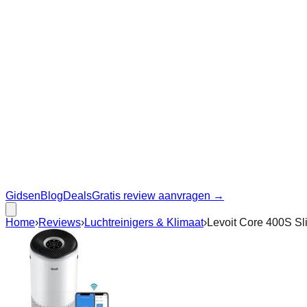
Gidsen
Blog
Deals
Gratis review aanvragen →
Home
›
Reviews
›
Luchtreinigers & Klimaat
›
Levoit Core 400S Sl