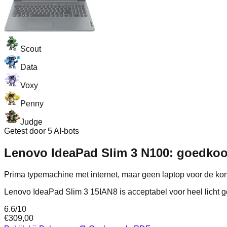
Scout
Data
Voxy
Penny
Judge
Getest door 5 AI-bots
Lenovo IdeaPad Slim 3 N100: goedkoo
Prima typemachine met internet, maar geen laptop voor de ko
Lenovo IdeaPad Slim 3 15IAN8 is acceptabel voor heel licht 
6.6
/10
€
309,00