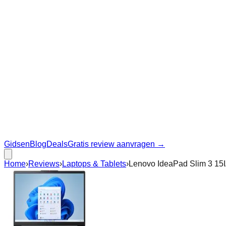
Gidsen
Blog
Deals
Gratis review aanvragen →
Home
›
Reviews
›
Laptops & Tablets
›
Lenovo IdeaPad Slim 3 15IA