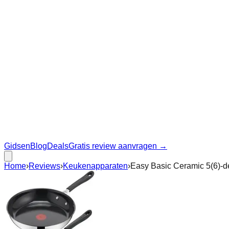
Gidsen
Blog
Deals
Gratis review aanvragen →
Home
›
Reviews
›
Keukenapparaten
›
Easy Basic Ceramic 5(6)-de