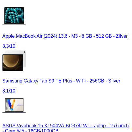
Apple MacBook Air (2024) 13.6 - M3 - 8 GB - 512 GB - Zilver
8.3
/10
Samsung Galaxy Tab S9 FE Plus - WiFi - 256GB - Silver
8.1
/10
ASUS Vivobook 15 X1504VA-BQ3741W - Laptop - 15.6 inch
- Core 5/i5 - 16GB/1000GB