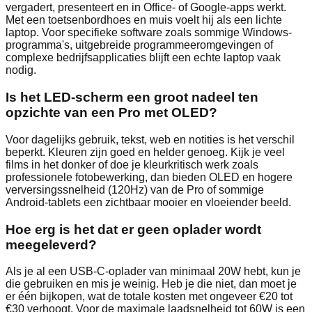
vergadert, presenteert en in Office- of Google-apps werkt.
Met een toetsenbordhoes en muis voelt hij als een lichte
laptop. Voor specifieke software zoals sommige Windows-
programma's, uitgebreide programmeeromgevingen of
complexe bedrijfsapplicaties blijft een echte laptop vaak
nodig.
Is het LED-scherm een groot nadeel ten
opzichte van een Pro met OLED?
Voor dagelijks gebruik, tekst, web en notities is het verschil
beperkt. Kleuren zijn goed en helder genoeg. Kijk je veel
films in het donker of doe je kleurkritisch werk zoals
professionele fotobewerking, dan bieden OLED en hogere
verversingssnelheid (120Hz) van de Pro of sommige
Android-tablets een zichtbaar mooier en vloeiender beeld.
Hoe erg is het dat er geen oplader wordt
meegeleverd?
Als je al een USB‑C-oplader van minimaal 20W hebt, kun je
die gebruiken en mis je weinig. Heb je die niet, dan moet je
er één bijkopen, wat de totale kosten met ongeveer €20 tot
€30 verhoogt. Voor de maximale laadsnelheid tot 60W is een