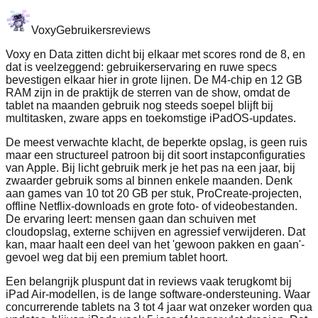
Voxy
Gebruikersreviews
Voxy en Data zitten dicht bij elkaar met scores rond de 8, en
dat is veelzeggend: gebruikerservaring en ruwe specs
bevestigen elkaar hier in grote lijnen. De M4-chip en 12 GB
RAM zijn in de praktijk de sterren van de show, omdat de
tablet na maanden gebruik nog steeds soepel blijft bij
multitasken, zware apps en toekomstige iPadOS-updates.
De meest verwachte klacht, de beperkte opslag, is geen ruis
maar een structureel patroon bij dit soort instapconfiguraties
van Apple. Bij licht gebruik merk je het pas na een jaar, bij
zwaarder gebruik soms al binnen enkele maanden. Denk
aan games van 10 tot 20 GB per stuk, ProCreate-projecten,
offline Netflix-downloads en grote foto- of videobestanden.
De ervaring leert: mensen gaan dan schuiven met
cloudopslag, externe schijven en agressief verwijderen. Dat
kan, maar haalt een deel van het 'gewoon pakken en gaan'-
gevoel weg dat bij een premium tablet hoort.
Een belangrijk pluspunt dat in reviews vaak terugkomt bij
iPad Air-modellen, is de lange software-ondersteuning. Waar
concurrerende tablets na 3 tot 4 jaar wat onzeker worden qua