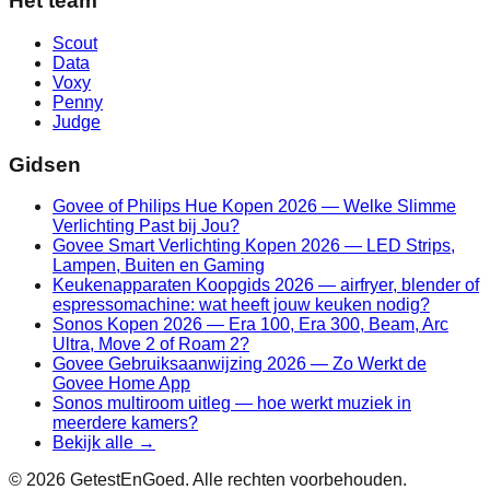
Het team
Scout
Data
Voxy
Penny
Judge
Gidsen
Govee of Philips Hue Kopen 2026 — Welke Slimme
Verlichting Past bij Jou?
Govee Smart Verlichting Kopen 2026 — LED Strips,
Lampen, Buiten en Gaming
Keukenapparaten Koopgids 2026 — airfryer, blender of
espressomachine: wat heeft jouw keuken nodig?
Sonos Kopen 2026 — Era 100, Era 300, Beam, Arc
Ultra, Move 2 of Roam 2?
Govee Gebruiksaanwijzing 2026 — Zo Werkt de
Govee Home App
Sonos multiroom uitleg — hoe werkt muziek in
meerdere kamers?
Bekijk alle →
©
2026
GetestEnGoed. Alle rechten voorbehouden.