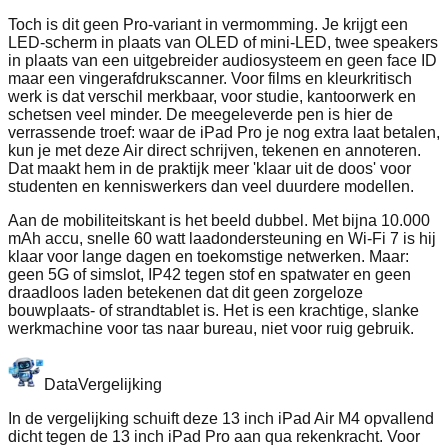
Toch is dit geen Pro-variant in vermomming. Je krijgt een
LED-scherm in plaats van OLED of mini‑LED, twee speakers
in plaats van een uitgebreider audiosysteem en geen face ID
maar een vingerafdrukscanner. Voor films en kleurkritisch
werk is dat verschil merkbaar, voor studie, kantoorwerk en
schetsen veel minder. De meegeleverde pen is hier de
verrassende troef: waar de iPad Pro je nog extra laat betalen,
kun je met deze Air direct schrijven, tekenen en annoteren.
Dat maakt hem in de praktijk meer 'klaar uit de doos' voor
studenten en kenniswerkers dan veel duurdere modellen.
Aan de mobiliteitskant is het beeld dubbel. Met bijna 10.000
mAh accu, snelle 60 watt laadondersteuning en Wi‑Fi 7 is hij
klaar voor lange dagen en toekomstige netwerken. Maar:
geen 5G of simslot, IP42 tegen stof en spatwater en geen
draadloos laden betekenen dat dit geen zorgeloze
bouwplaats- of strandtablet is. Het is een krachtige, slanke
werkmachine voor tas naar bureau, niet voor ruig gebruik.
Data
Vergelijking
In de vergelijking schuift deze 13 inch iPad Air M4 opvallend
dicht tegen de 13 inch iPad Pro aan qua rekenkracht. Voor