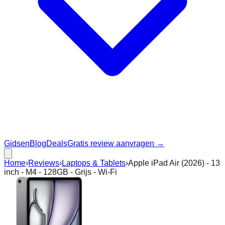
Gidsen
Blog
Deals
Gratis review aanvragen →
Home
›
Reviews
›
Laptops & Tablets
›
Apple iPad Air (2026) - 13
inch - M4 - 128GB - Grijs - Wi-Fi