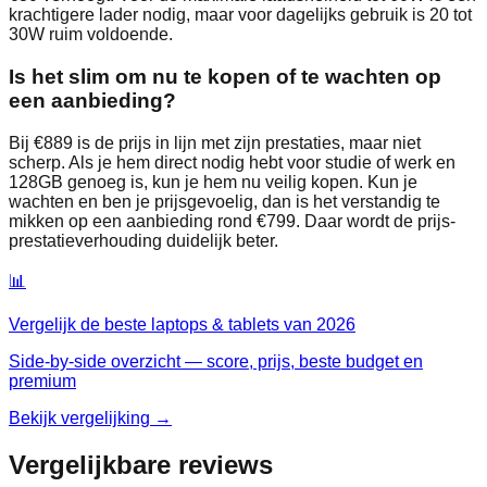
krachtigere lader nodig, maar voor dagelijks gebruik is 20 tot
30W ruim voldoende.
Is het slim om nu te kopen of te wachten op
een aanbieding?
Bij €889 is de prijs in lijn met zijn prestaties, maar niet
scherp. Als je hem direct nodig hebt voor studie of werk en
128GB genoeg is, kun je hem nu veilig kopen. Kun je
wachten en ben je prijsgevoelig, dan is het verstandig te
mikken op een aanbieding rond €799. Daar wordt de prijs-
prestatieverhouding duidelijk beter.
📊
Vergelijk de beste
laptops & tablets
van
2026
Side-by-side overzicht — score, prijs, beste budget en
premium
Bekijk vergelijking →
Vergelijkbare reviews