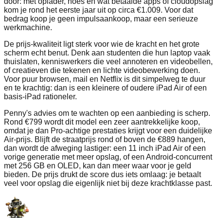
door: met oplader, hoes en wat betaalde apps of cloudopslag
kom je rond het eerste jaar uit op circa €1.009. Voor dat
bedrag koop je geen impulsaankoop, maar een serieuze
werkmachine.
De prijs-kwaliteit ligt sterk voor wie de kracht en het grote
scherm echt benut. Denk aan studenten die hun laptop vaak
thuislaten, kenniswerkers die veel annoteren en videobellen,
of creatieven die tekenen en lichte videobewerking doen.
Voor puur browsen, mail en Netflix is dit simpelweg te duur
en te krachtig: dan is een kleinere of oudere iPad Air of een
basis-iPad rationeler.
Penny's advies om te wachten op een aanbieding is scherp.
Rond €799 wordt dit model een zeer aantrekkelijke koop,
omdat je dan Pro-achtige prestaties krijgt voor een duidelijke
Air-prijs. Blijft de straatprijs rond of boven de €889 hangen,
dan wordt de afweging lastiger: een 11 inch iPad Air of een
vorige generatie met meer opslag, of een Android-concurrent
met 256 GB en OLED, kan dan meer waar voor je geld
bieden. De prijs drukt de score dus iets omlaag: je betaalt
veel voor opslag die eigenlijk niet bij deze krachtklasse past.