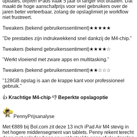
updates, blijven iPads vaak 5 jaar of langer vlot draaien. Dat
maakt de hoge aanschafprijs voor veel gebruikers over de
jaren beter verteerbaar, zolang de opslaglimiet je workflow
niet frustreert.
Tweakers (bekend gebruikerssentiment)
★★★★★
"
De prestaties zijn indrukwekkend snel dankzij de M4-chip.
"
Tweakers (bekend gebruikerssentiment)
★★★★
☆
"
Werkt vloeiend met zware apps en multitasking.
"
Tweakers (bekend gebruikerssentiment)
★★
☆☆☆
"
128GB opslag is aan de krappe kant voor professioneel
gebruik.
"
👍
Krachtige M4-chip
·
👎
Beperkte opslagoptie
Penny
Prijsanalyse
Met €889 bij Bol.com zit deze 13 inch iPad Air M4 stevig in
het hogere middensegment van tablets. Penny rekent terecht