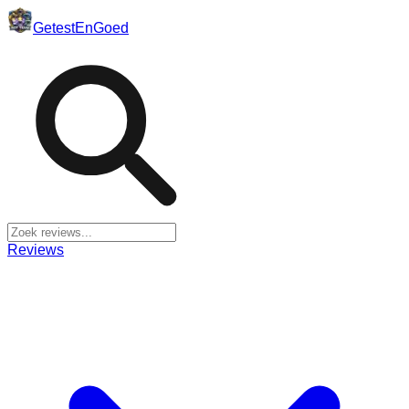
Getest
En
Goed
Reviews