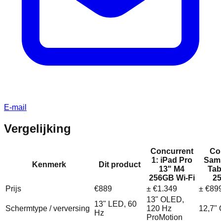
E-mail
Vergelijking
Concurrent
Co
1: iPad Pro
Sam
Kenmerk
Dit product
13" M4
Tab
256GB Wi‑Fi
25
Prijs
€889
± €1.349
± €89
13" OLED,
13" LED, 60
Schermtype / verversing
120 Hz
12,7"
Hz
ProMotion