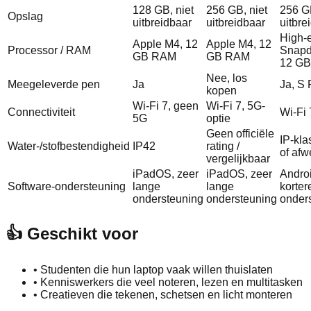
128 GB, niet
256 GB, niet
256 G
Opslag
uitbreidbaar
uitbreidbaar
uitbre
High-
Apple M4, 12
Apple M4, 12
Processor / RAM
Snapd
GB RAM
GB RAM
12 G
Nee, los
Meegeleverde pen
Ja
Ja, S
kopen
Wi‑Fi 7, geen
Wi‑Fi 7, 5G-
Connectiviteit
Wi‑Fi 
5G
optie
Geen officiële
IP-kla
Water-/stofbestendigheid
IP42
rating /
of afw
vergelijkbaar
iPadOS, zeer
iPadOS, zeer
Andro
Software-ondersteuning
lange
lange
korter
ondersteuning
ondersteuning
onder
👍 Geschikt voor
•
Studenten die hun laptop vaak willen thuislaten
•
Kenniswerkers die veel noteren, lezen en multitasken
•
Creatieven die tekenen, schetsen en licht monteren