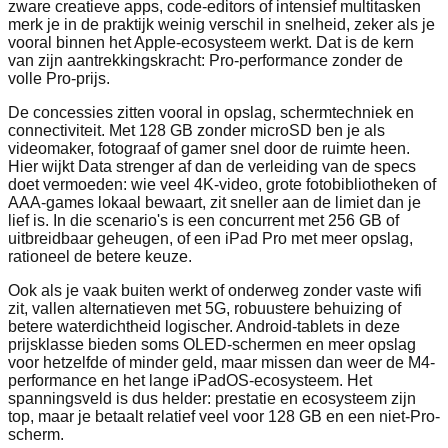
zware creatieve apps, code-editors of intensief multitasken
merk je in de praktijk weinig verschil in snelheid, zeker als je
vooral binnen het Apple-ecosysteem werkt. Dat is de kern
van zijn aantrekkingskracht: Pro-performance zonder de
volle Pro-prijs.
De concessies zitten vooral in opslag, schermtechniek en
connectiviteit. Met 128 GB zonder microSD ben je als
videomaker, fotograaf of gamer snel door de ruimte heen.
Hier wijkt Data strenger af dan de verleiding van de specs
doet vermoeden: wie veel 4K-video, grote fotobibliotheken of
AAA-games lokaal bewaart, zit sneller aan de limiet dan je
lief is. In die scenario's is een concurrent met 256 GB of
uitbreidbaar geheugen, of een iPad Pro met meer opslag,
rationeel de betere keuze.
Ook als je vaak buiten werkt of onderweg zonder vaste wifi
zit, vallen alternatieven met 5G, robuustere behuizing of
betere waterdichtheid logischer. Android-tablets in deze
prijsklasse bieden soms OLED-schermen en meer opslag
voor hetzelfde of minder geld, maar missen dan weer de M4-
performance en het lange iPadOS-ecosysteem. Het
spanningsveld is dus helder: prestatie en ecosysteem zijn
top, maar je betaalt relatief veel voor 128 GB en een niet-Pro-
scherm.