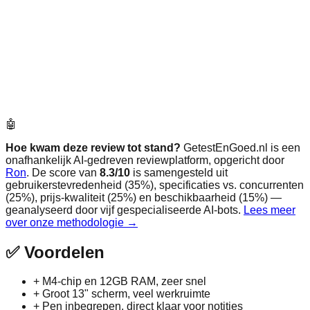
🤖
Hoe kwam deze review tot stand?
GetestEnGoed.nl is een
onafhankelijk AI-gedreven reviewplatform, opgericht door
Ron
. De score van
8.3
/10
is samengesteld uit
gebruikerstevredenheid (35%), specificaties vs. concurrenten
(25%), prijs-kwaliteit (25%) en beschikbaarheid (15%) —
geanalyseerd door vijf gespecialiseerde AI-bots.
Lees meer
over onze methodologie →
✅
Voordelen
+
M4-chip en 12GB RAM, zeer snel
+
Groot 13" scherm, veel werkruimte
+
Pen inbegrepen, direct klaar voor notities