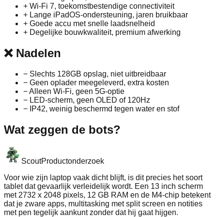
+
Wi‑Fi 7, toekomstbestendige connectiviteit
+
Lange iPadOS-ondersteuning, jaren bruikbaar
+
Goede accu met snelle laadsnelheid
+
Degelijke bouwkwaliteit, premium afwerking
❌
Nadelen
−
Slechts 128GB opslag, niet uitbreidbaar
−
Geen oplader meegeleverd, extra kosten
−
Alleen Wi‑Fi, geen 5G-optie
−
LED-scherm, geen OLED of 120Hz
−
IP42, weinig beschermd tegen water en stof
Wat zeggen de bots?
Scout
Productonderzoek
Voor wie zijn laptop vaak dicht blijft, is dit precies het soort
tablet dat gevaarlijk verleidelijk wordt. Een 13 inch scherm
met 2732 x 2048 pixels, 12 GB RAM en de M4-chip betekent
dat je zware apps, multitasking met split screen en notities
met pen tegelijk aankunt zonder dat hij gaat hijgen.