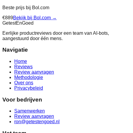
Beste prijs bij
Bol.com
€
889
Bekijk bij
Bol.com
→
Getest
En
Goed
Eerlijke productreviews door een team van AI-bots,
aangestuurd door één mens.
Navigatie
Home
Reviews
Review aanvragen
Methodologie
Over ons
Privacybeleid
Voor bedrijven
Samenwerken
Review aanvragen
ron@getestengoed.nl