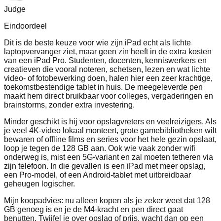
Judge
Eindoordeel
Dit is de beste keuze voor wie zijn iPad echt als lichte
laptopvervanger ziet, maar geen zin heeft in de extra kosten
van een iPad Pro. Studenten, docenten, kenniswerkers en
creatieven die vooral noteren, schetsen, lezen en wat lichte
video- of fotobewerking doen, halen hier een zeer krachtige,
toekomstbestendige tablet in huis. De meegeleverde pen
maakt hem direct bruikbaar voor colleges, vergaderingen en
brainstorms, zonder extra investering.
Minder geschikt is hij voor opslagvreters en veelreizigers. Als
je veel 4K-video lokaal monteert, grote gamebibliotheken wilt
bewaren of offline films en series voor het hele gezin opslaat,
loop je tegen de 128 GB aan. Ook wie vaak zonder wifi
onderweg is, mist een 5G-variant en zal moeten tetheren via
zijn telefoon. In die gevallen is een iPad met meer opslag,
een Pro-model, of een Android-tablet met uitbreidbaar
geheugen logischer.
Mijn koopadvies: nu alleen kopen als je zeker weet dat 128
GB genoeg is en je de M4-kracht en pen direct gaat
benutten. Twijfel je over opslag of prijs, wacht dan op een