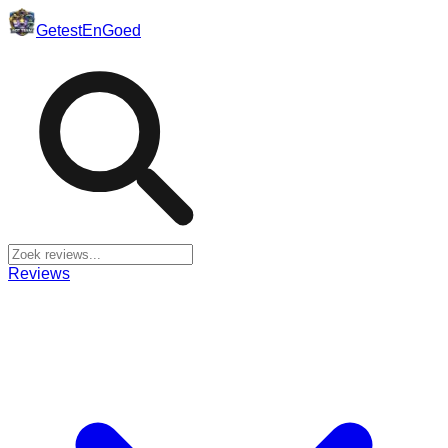
Getest
En
Goed
Reviews