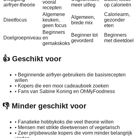
vooral
airfryer-theorie
meer uitleg
op calorieën
recepten
Algemene
Caloriearm,
Algemeen,
Dieetfocus
keuken,
gezonder
brede mix
geen focus
eten
Beginners
Beginner tot
Beginners
Doelgroepniveau
en
gevorderd
met dieetdoel
gemakskoks
👍 Geschikt voor
•
Beginnende airfryer-gebruikers die basisrecepten
willen
•
Kopers die een mooi cadeauboek zoeken
•
Fans van Sabine Koning en OhMyFoodness
👎 Minder geschikt voor
•
Fanatieke hobbykoks die veel theorie willen
•
Mensen met strikte dieetwensen of vegetarisch
•
Zeer prijsbewuste kopers die vorm minder belangrijk