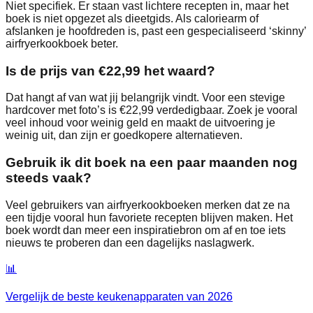
Niet specifiek. Er staan vast lichtere recepten in, maar het
boek is niet opgezet als dieetgids. Als caloriearm of
afslanken je hoofdreden is, past een gespecialiseerd ‘skinny’
airfryerkookboek beter.
Is de prijs van €22,99 het waard?
Dat hangt af van wat jij belangrijk vindt. Voor een stevige
hardcover met foto’s is €22,99 verdedigbaar. Zoek je vooral
veel inhoud voor weinig geld en maakt de uitvoering je
weinig uit, dan zijn er goedkopere alternatieven.
Gebruik ik dit boek na een paar maanden nog
steeds vaak?
Veel gebruikers van airfryerkookboeken merken dat ze na
een tijdje vooral hun favoriete recepten blijven maken. Het
boek wordt dan meer een inspiratiebron om af en toe iets
nieuws te proberen dan een dagelijks naslagwerk.
📊
Vergelijk de beste
keukenapparaten
van
2026