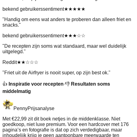
bekend gebruikerssentiment
★★★★★
"
Handig om eens wat anders te proberen dan alleen friet en
snacks.
"
bekend gebruikerssentiment
★★★
☆☆
"
De recepten zijn soms wat standaard, maar wel duidelijk
uitgelegd.
"
Reddit
★★
☆☆☆
"
Friet uit de Airfryer is nooit super, op zijn best ok.
"
👍
Inspiratie voor recepten
·
👎
Resultaten soms
middelmatig
Penny
Prijsanalyse
Met €22,99 zit dit boek netjes in de middenklasse. Niet
goedkoop, niet luxe premium. Voor een hardcover met 176
pagina’s en fotografie is dat op zich verdedigbaar, maar
inhoudelijk krijg je geen aantoonbare meerwaarde ten