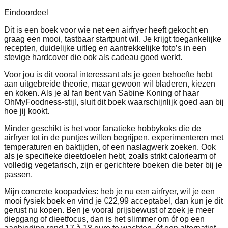
Eindoordeel
Dit is een boek voor wie net een airfryer heeft gekocht en
graag een mooi, tastbaar startpunt wil. Je krijgt toegankelijke
recepten, duidelijke uitleg en aantrekkelijke foto’s in een
stevige hardcover die ook als cadeau goed werkt.
Voor jou is dit vooral interessant als je geen behoefte hebt
aan uitgebreide theorie, maar gewoon wil bladeren, kiezen
en koken. Als je al fan bent van Sabine Koning of haar
OhMyFoodness-stijl, sluit dit boek waarschijnlijk goed aan bij
hoe jij kookt.
Minder geschikt is het voor fanatieke hobbykoks die de
airfryer tot in de puntjes willen begrijpen, experimenteren met
temperaturen en baktijden, of een naslagwerk zoeken. Ook
als je specifieke dieetdoelen hebt, zoals strikt caloriearm of
volledig vegetarisch, zijn er gerichtere boeken die beter bij je
passen.
Mijn concrete koopadvies: heb je nu een airfryer, wil je een
mooi fysiek boek en vind je €22,99 acceptabel, dan kun je dit
gerust nu kopen. Ben je vooral prijsbewust of zoek je meer
diepgang of dieetfocus, dan is het slimmer om óf op een