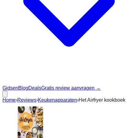
Gidsen
Blog
Deals
Gratis review aanvragen →
Home
›
Reviews
›
Keukenapparaten
›
Het Airfryer kookboek