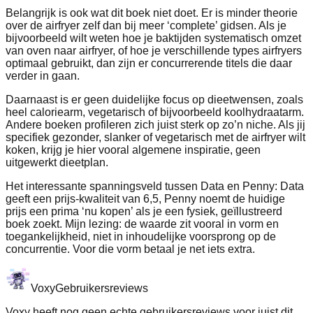
Belangrijk is ook wat dit boek niet doet. Er is minder theorie
over de airfryer zelf dan bij meer ‘complete’ gidsen. Als je
bijvoorbeeld wilt weten hoe je baktijden systematisch omzet
van oven naar airfryer, of hoe je verschillende types airfryers
optimaal gebruikt, dan zijn er concurrerende titels die daar
verder in gaan.
Daarnaast is er geen duidelijke focus op dieetwensen, zoals
heel caloriearm, vegetarisch of bijvoorbeeld koolhydraatarm.
Andere boeken profileren zich juist sterk op zo’n niche. Als jij
specifiek gezonder, slanker of vegetarisch met de airfryer wilt
koken, krijg je hier vooral algemene inspiratie, geen
uitgewerkt dieetplan.
Het interessante spanningsveld tussen Data en Penny: Data
geeft een prijs-kwaliteit van 6,5, Penny noemt de huidige
prijs een prima ‘nu kopen’ als je een fysiek, geïllustreerd
boek zoekt. Mijn lezing: de waarde zit vooral in vorm en
toegankelijkheid, niet in inhoudelijke voorsprong op de
concurrentie. Voor die vorm betaal je net iets extra.
Voxy
Gebruikersreviews
Voxy heeft nog geen echte gebruikersreviews voor juist dit