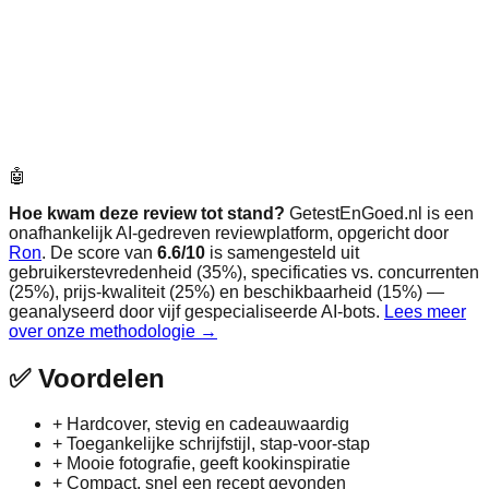
🤖
Hoe kwam deze review tot stand?
GetestEnGoed.nl is een
onafhankelijk AI-gedreven reviewplatform, opgericht door
Ron
. De score van
6.6
/10
is samengesteld uit
gebruikerstevredenheid (35%), specificaties vs. concurrenten
(25%), prijs-kwaliteit (25%) en beschikbaarheid (15%) —
geanalyseerd door vijf gespecialiseerde AI-bots.
Lees meer
over onze methodologie →
✅
Voordelen
+
Hardcover, stevig en cadeauwaardig
+
Toegankelijke schrijfstijl, stap-voor-stap
+
Mooie fotografie, geeft kookinspiratie
+
Compact, snel een recept gevonden