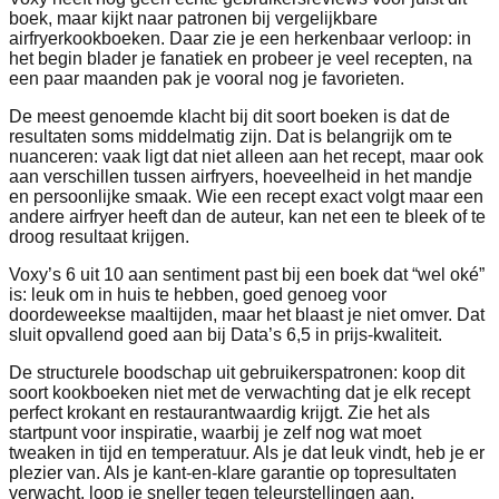
boek, maar kijkt naar patronen bij vergelijkbare
airfryerkookboeken. Daar zie je een herkenbaar verloop: in
het begin blader je fanatiek en probeer je veel recepten, na
een paar maanden pak je vooral nog je favorieten.
De meest genoemde klacht bij dit soort boeken is dat de
resultaten soms middelmatig zijn. Dat is belangrijk om te
nuanceren: vaak ligt dat niet alleen aan het recept, maar ook
aan verschillen tussen airfryers, hoeveelheid in het mandje
en persoonlijke smaak. Wie een recept exact volgt maar een
andere airfryer heeft dan de auteur, kan net een te bleek of te
droog resultaat krijgen.
Voxy’s 6 uit 10 aan sentiment past bij een boek dat “wel oké”
is: leuk om in huis te hebben, goed genoeg voor
doordeweekse maaltijden, maar het blaast je niet omver. Dat
sluit opvallend goed aan bij Data’s 6,5 in prijs-kwaliteit.
De structurele boodschap uit gebruikerspatronen: koop dit
soort kookboeken niet met de verwachting dat je elk recept
perfect krokant en restaurantwaardig krijgt. Zie het als
startpunt voor inspiratie, waarbij je zelf nog wat moet
tweaken in tijd en temperatuur. Als je dat leuk vindt, heb je er
plezier van. Als je kant-en-klare garantie op topresultaten
verwacht, loop je sneller tegen teleurstellingen aan.