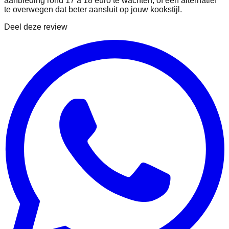
aanbieding rond 17 à 18 euro te wachten, óf een alternatief
te overwegen dat beter aansluit op jouw kookstijl.
Deel deze review