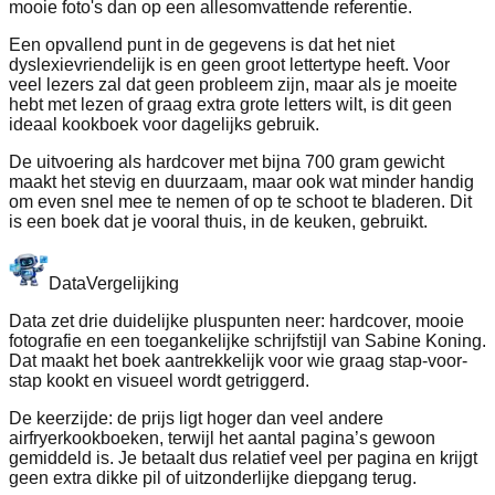
mooie foto's dan op een allesomvattende referentie.
Een opvallend punt in de gegevens is dat het niet
dyslexievriendelijk is en geen groot lettertype heeft. Voor
veel lezers zal dat geen probleem zijn, maar als je moeite
hebt met lezen of graag extra grote letters wilt, is dit geen
ideaal kookboek voor dagelijks gebruik.
De uitvoering als hardcover met bijna 700 gram gewicht
maakt het stevig en duurzaam, maar ook wat minder handig
om even snel mee te nemen of op te schoot te bladeren. Dit
is een boek dat je vooral thuis, in de keuken, gebruikt.
Data
Vergelijking
Data zet drie duidelijke pluspunten neer: hardcover, mooie
fotografie en een toegankelijke schrijfstijl van Sabine Koning.
Dat maakt het boek aantrekkelijk voor wie graag stap-voor-
stap kookt en visueel wordt getriggerd.
De keerzijde: de prijs ligt hoger dan veel andere
airfryerkookboeken, terwijl het aantal pagina’s gewoon
gemiddeld is. Je betaalt dus relatief veel per pagina en krijgt
geen extra dikke pil of uitzonderlijke diepgang terug.