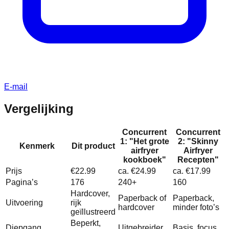
E-mail
Vergelijking
Concurrent
Concurrent
1: "Het grote
2: "Skinny
Kenmerk
Dit product
airfryer
Airfryer
kookboek"
Recepten"
Prijs
€22.99
ca. €24.99
ca. €17.99
Pagina’s
176
240+
160
Hardcover,
Paperback of
Paperback,
Uitvoering
rijk
hardcover
minder foto’s
geïllustreerd
Beperkt,
Diepgang
Uitgebreider,
Basis, focus