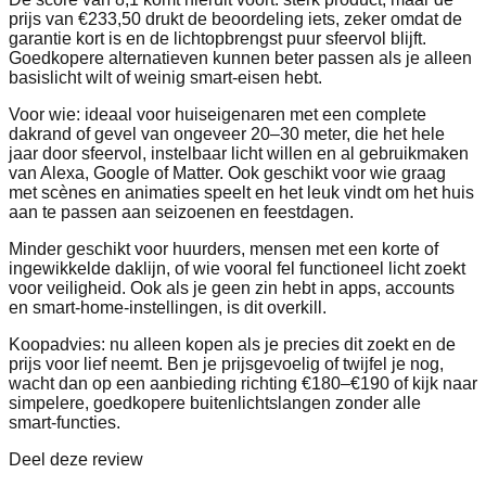
prijs van €233,50 drukt de beoordeling iets, zeker omdat de
garantie kort is en de lichtopbrengst puur sfeervol blijft.
Goedkopere alternatieven kunnen beter passen als je alleen
basislicht wilt of weinig smart‑eisen hebt.
Voor wie: ideaal voor huiseigenaren met een complete
dakrand of gevel van ongeveer 20–30 meter, die het hele
jaar door sfeervol, instelbaar licht willen en al gebruikmaken
van Alexa, Google of Matter. Ook geschikt voor wie graag
met scènes en animaties speelt en het leuk vindt om het huis
aan te passen aan seizoenen en feestdagen.
Minder geschikt voor huurders, mensen met een korte of
ingewikkelde daklijn, of wie vooral fel functioneel licht zoekt
voor veiligheid. Ook als je geen zin hebt in apps, accounts
en smart‑home‑instellingen, is dit overkill.
Koopadvies: nu alleen kopen als je precies dit zoekt en de
prijs voor lief neemt. Ben je prijsgevoelig of twijfel je nog,
wacht dan op een aanbieding richting €180–€190 of kijk naar
simpelere, goedkopere buitenlichtslangen zonder alle
smart‑functies.
Deel deze review