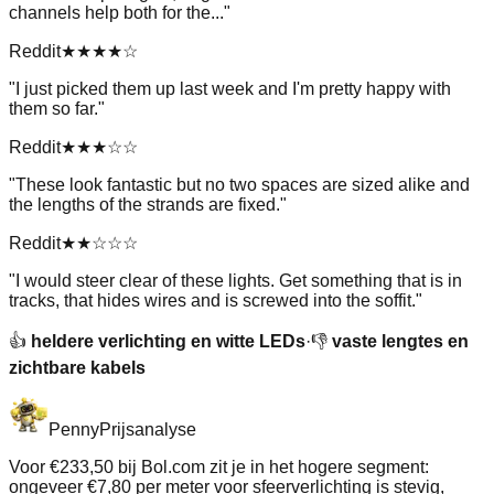
channels help both for the...
"
Reddit
★★★★
☆
"
I just picked them up last week and I'm pretty happy with
them so far.
"
Reddit
★★★
☆☆
"
These look fantastic but no two spaces are sized alike and
the lengths of the strands are fixed.
"
Reddit
★★
☆☆☆
"
I would steer clear of these lights. Get something that is in
tracks, that hides wires and is screwed into the soffit.
"
👍
heldere verlichting en witte LEDs
·
👎
vaste lengtes en
zichtbare kabels
Penny
Prijsanalyse
Voor €233,50 bij Bol.com zit je in het hogere segment:
ongeveer €7,80 per meter voor sfeerverlichting is stevig,