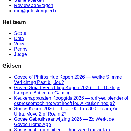
Samenwerken
Review aanvragen
ron@getestengoed.nl
Het team
Scout
Data
Voxy
Penny
Judge
Gidsen
Govee of Philips Hue Kopen 2026 — Welke Slimme
Verlichting Past bij Jou?
Govee Smart Verlichting Kopen 2026 — LED Strips,
Lampen, Buiten en Gaming
Keukenapparaten Koopgids 2026 — airfryer, blender of
espressomachine: wat heeft jouw keuken nodig?
Sonos Kopen 2026 — Era 100, Era 300, Beam, Arc
Ultra, Move 2 of Roam 2?
Govee Gebruiksaanwijzing 2026 — Zo Werkt de
Govee Home App
Sonos multiroom uitleg — hoe werkt muziek in