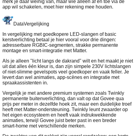
merk je daar weinig van, maar wie alleen af en toe via de
app wil schakelen, moet hier rekening mee houden.
Data
Vergelijking
In vergelijking met goedkopere LED‑slangen of basic
kerstverlichting betaal je hier vooral voor drie dingen:
adresserbare RGBIC‑segmenten, strakke permanente
montage en smart‑integratie met Matter.
Als je alleen "licht langs de dakrand" wilt en het maakt je niet
uit dat alles één kleur is, dan zijn simpele 230V lichtslangen
of niet‑slimme gevelspots veel goedkoper en vaak feller. Je
levert dan wel animaties, app‑scènes en integratie met
spraakassistenten in.
Vergelijk je met andere premium systemen zoals Twinkly
permanente buitenverlichting, dan valt op dat Govee qua
prijs per meter in dezelfde hoek zit, maar een duidelijke troef
heeft met Matter‑ondersteuning. Twinkly leunt zwaarder op
het eigen ecosysteem en heeft vaak indrukwekkende
animaties, terwijl Govee juist beter past in een breder
smart‑home met verschillende merken.