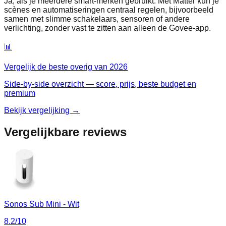
Ja, als je meerdere smart‑merken gebruikt. Met Matter kun je
scènes en automatiseringen centraal regelen, bijvoorbeeld
samen met slimme schakelaars, sensoren of andere
verlichting, zonder vast te zitten aan alleen de Govee‑app.
📊
Vergelijk de beste
overig
van
2026
Side-by-side overzicht — score, prijs, beste budget en
premium
Bekijk vergelijking →
Vergelijkbare reviews
Sonos Sub Mini - Wit
8.2
/10