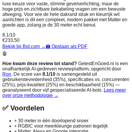
luxe keuze voor vaste, slimme gevelverlichting, maar de
hoge prijs en zichtbare bekabeling vragen om een bewuste
afweging. Voor wie de hele dakrand strak en kleurrijk wil
aanlichten is dit een compleet, modern pakket met Matter en
goede app, zolang je de 30 meter echt benut.
8.1
/10
€
233,50
Bekijk bij Bol.com
→
🖨️ Opslaan als PDF
🤖
Hoe kwam deze review tot stand?
GetestEnGoed.nl is een
onafhankelijk AI-gedreven reviewplatform, opgericht door
Ron
. De score van
8.1
/10
is samengesteld uit
gebruikerstevredenheid (35%), specificaties vs. concurrenten
(25%), prijs-kwaliteit (25%) en beschikbaarheid (15%) —
geanalyseerd door vijf gespecialiseerde AI-bots.
Lees meer
over onze methodologie →
✅
Voordelen
+
30 meter in één doorlopend snoer
+
RGBIC voor meerkleurige patronen tegelijk
+
Matter, Alexa en Google integratie