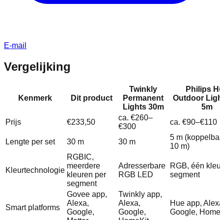
E-mail
Vergelijking
Twinkly
Philips 
Kenmerk
Dit product
Permanent
Outdoor Ligh
Lights 30m
5m
ca. €260–
Prijs
€233,50
ca. €90–€110
€300
5 m (koppelbaa
Lengte per set
30 m
30 m
10 m)
RGBIC,
meerdere
Adresserbare
RGB, één kleu
Kleurtechnologie
kleuren per
RGB LED
segment
segment
Govee app,
Twinkly app,
Alexa,
Alexa,
Hue app, Alex
Smart platforms
Google,
Google,
Google, Home