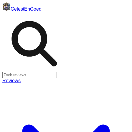
Getest
En
Goed
Reviews