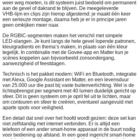
weer weg moeten, is dit systeem juist bedoeld om permanent
aan de gevel of dakrand te blijven. De meegeleverde
VHB‑lijm en clips zijn hierop afgestemd: je maakt één keer
een serieuze montage, daarna heb je er in principe jaren
geen omkijken meer naar.
De RGBIC‑segmenten maken het verschil met simpele
LED‑slangen. Je kunt langs de hele gevel lopende patronen,
kleurgradients en thema’s maken, in plaats van één kleur
tegelijk. In combinatie met de Govee‑app en Matter kun je
scènes koppelen aan bijvoorbeeld zonsondergang,
aanwezigheid of feestdagen.
Technisch is het pakket modern: WiFi en Bluetooth, integratie
met Alexa, Google Assistant en Matter, en een levensduur
van 25.000 uur die past bij vaste buitenverlichting. Wel is de
lichtopbrengst per segment met 40 lumen duidelijk gericht op
sfeer. Dit is geen systeem om je oprit fel uit te lichten, maar
om contouren en sfeer te creëren, eventueel aangevuld met
aparte spots voor veiligheid.
Een detail dat snel over het hoofd wordt gezien: deze set kan
niet zelfstandig met internet verbinden. Er is altijd een
telefoon of een ander smart‑home apparaat in de buurt nodig
voor bediening op afstand. In een goed ingericht smart‑home