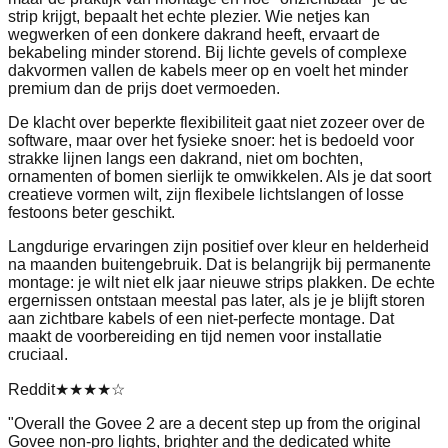
strip krijgt, bepaalt het echte plezier. Wie netjes kan
wegwerken of een donkere dakrand heeft, ervaart de
bekabeling minder storend. Bij lichte gevels of complexe
dakvormen vallen de kabels meer op en voelt het minder
premium dan de prijs doet vermoeden.
De klacht over beperkte flexibiliteit gaat niet zozeer over de
software, maar over het fysieke snoer: het is bedoeld voor
strakke lijnen langs een dakrand, niet om bochten,
ornamenten of bomen sierlijk te omwikkelen. Als je dat soort
creatieve vormen wilt, zijn flexibele lichtslangen of losse
festoons beter geschikt.
Langdurige ervaringen zijn positief over kleur en helderheid
na maanden buitengebruik. Dat is belangrijk bij permanente
montage: je wilt niet elk jaar nieuwe strips plakken. De echte
ergernissen ontstaan meestal pas later, als je je blijft storen
aan zichtbare kabels of een niet‑perfecte montage. Dat
maakt de voorbereiding en tijd nemen voor installatie
cruciaal.
Reddit
★★★★
☆
"
Overall the Govee 2 are a decent step up from the original
Govee non-pro lights, brighter and the dedicated white