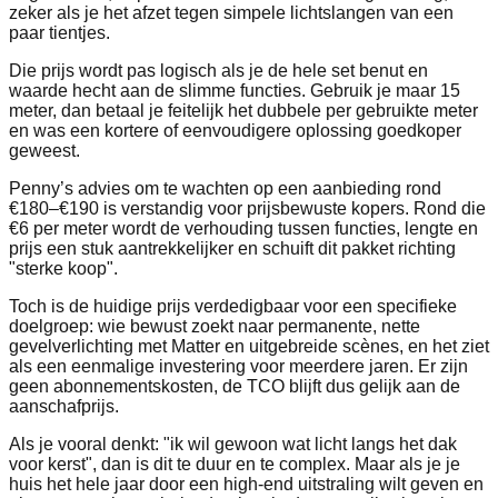
zeker als je het afzet tegen simpele lichtslangen van een
paar tientjes.
Die prijs wordt pas logisch als je de hele set benut en
waarde hecht aan de slimme functies. Gebruik je maar 15
meter, dan betaal je feitelijk het dubbele per gebruikte meter
en was een kortere of eenvoudigere oplossing goedkoper
geweest.
Penny’s advies om te wachten op een aanbieding rond
€180–€190 is verstandig voor prijsbewuste kopers. Rond die
€6 per meter wordt de verhouding tussen functies, lengte en
prijs een stuk aantrekkelijker en schuift dit pakket richting
"sterke koop".
Toch is de huidige prijs verdedigbaar voor een specifieke
doelgroep: wie bewust zoekt naar permanente, nette
gevelverlichting met Matter en uitgebreide scènes, en het ziet
als een eenmalige investering voor meerdere jaren. Er zijn
geen abonnementskosten, de TCO blijft dus gelijk aan de
aanschafprijs.
Als je vooral denkt: "ik wil gewoon wat licht langs het dak
voor kerst", dan is dit te duur en te complex. Maar als je je
huis het hele jaar door een high‑end uitstraling wilt geven en