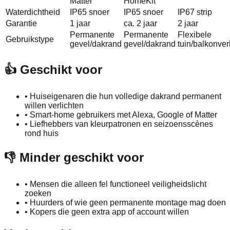
Matter
HomeKit
Waterdichtheid
IP65 snoer
IP65 snoer
IP67 strip
Garantie
1 jaar
ca. 2 jaar
2 jaar
Permanente
Permanente
Flexibele
Gebruikstype
gevel/dakrand
gevel/dakrand
tuin/balkonver
👍 Geschikt voor
•
Huiseigenaren die hun volledige dakrand permanent
willen verlichten
•
Smart‑home gebruikers met Alexa, Google of Matter
•
Liefhebbers van kleurpatronen en seizoensscènes
rond huis
👎 Minder geschikt voor
•
Mensen die alleen fel functioneel veiligheidslicht
zoeken
•
Huurders of wie geen permanente montage mag doen
•
Kopers die geen extra app of account willen