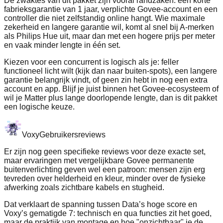
De zwaktes van dit pakket zijn vooral randzaken: een korte
fabrieksgarantie van 1 jaar, verplichte Govee‑account en een
controller die niet zelfstandig online hangt. Wie maximale
zekerheid en langere garantie wil, komt al snel bij A‑merken
als Philips Hue uit, maar dan met een hogere prijs per meter
en vaak minder lengte in één set.
Kiezen voor een concurrent is logisch als je: feller
functioneel licht wilt (kijk dan naar buiten‑spots), een langere
garantie belangrijk vindt, of geen zin hebt in nog een extra
account en app. Blijf je juist binnen het Govee‑ecosysteem of
wil je Matter plus lange doorlopende lengte, dan is dit pakket
een logische keuze.
Voxy
Gebruikersreviews
Er zijn nog geen specifieke reviews voor deze exacte set,
maar ervaringen met vergelijkbare Govee permanente
buitenverlichting geven wel een patroon: mensen zijn erg
tevreden over helderheid en kleur, minder over de fysieke
afwerking zoals zichtbare kabels en stugheid.
Dat verklaart de spanning tussen Data’s hoge score en
Voxy’s gematigde 7: technisch en qua functies zit het goed,
maar de praktijk van montage en hoe "onzichtbaar" je de