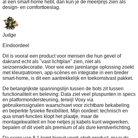
al een smart‑home hebt, dan kun je de meerprijs zien als
design‑ en comforttoeslag.
Judge
Eindoordeel
Dit is vooral een product voor mensen die hun gevel of
dakrand echt als "vast lichtplan" zien, niet als
seizoensdecoratie. Voor wie een jarenlange oplossing zoekt
met kleurpatronen, app‑scènes en integratie in een breder
smart‑home, is dit een aantrekkelijk en toekomstvast pakket.
De belangrijkste spanningslijn tussen de bots zit tussen
functionaliteit en beleving: Data ziet veel pluspunten in specs
en platformondersteuning, terwijl Voxy via
gebruikerssignalen waarschuwt voor zichtbare bekabeling
en beperkte fysieke flexibiliteit. Mijn oordeel: technisch en
qua smart‑functies klopt het plaatje, maar de
montagekwaliteit en hoe netjes jij kabels kunt wegwerken,
bepalen of dit voelt als premium of als dure kerstverlichting.
De score van 8,1 komt hieruit voort: sterk product, maar de