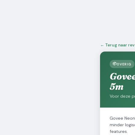
← Terug naar re
📦
OVERIG
Govee
5m
Voor deze pr
Govee Neon 
minder logis
features.