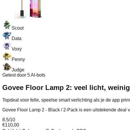
Scout
Data
Voxy
Penny
Judge
Getest door 5 AI-bots
Govee Floor Lamp 2: veel licht, weini
Topdeal voor felle, speelse smart verlichting als je de app prim
Govee Floor Lamp 2 - Black / 2-Pack is een uitstekende deal vo
8.5
/10
€
110,00