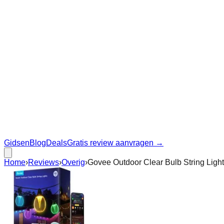
Gidsen
Blog
Deals
Gratis review aanvragen →
Home
›
Reviews
›
Overig
›
Govee Outdoor Clear Bulb String Ligh