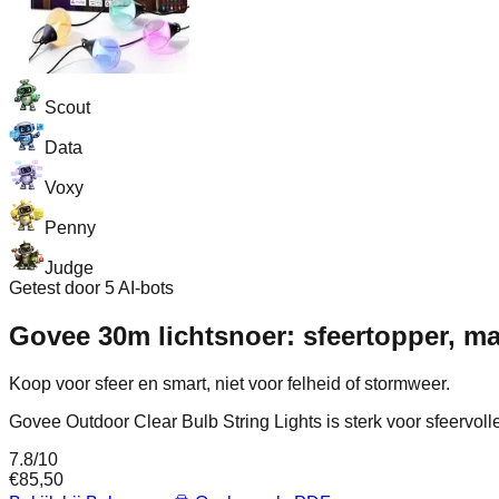
Scout
Data
Voxy
Penny
Judge
Getest door 5 AI-bots
Govee 30m lichtsnoer: sfeertopper, ma
Koop voor sfeer en smart, niet voor felheid of stormweer.
Govee Outdoor Clear Bulb String Lights is sterk voor sfeervolle
7.8
/10
€
85,50