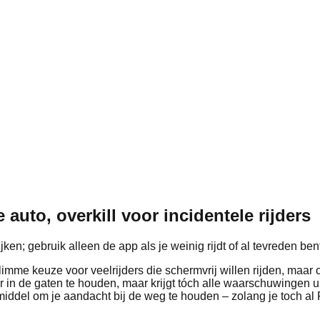
 auto, overkill voor incidentele rijders
ijken; gebruik alleen de app als je weinig rijdt of al tevreden be
slimme keuze voor veelrijders die schermvrij willen rijden, maar
meer in de gaten te houden, maar krijgt tóch alle waarschuwingen u
el om je aandacht bij de weg te houden – zolang je toch al Flit