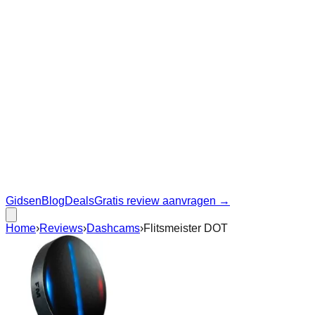
Gidsen
Blog
Deals
Gratis review aanvragen →
Home
›
Reviews
›
Dashcams
›
Flitsmeister DOT