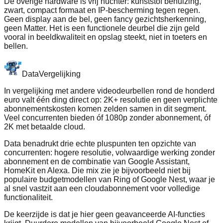
De overige hardware is vrij nuchter: kunststof behuizing,
zwart, compact formaat en IP-bescherming tegen regen.
Geen display aan de bel, geen fancy gezichtsherkenning,
geen Matter. Het is een functionele deurbel die zijn geld
vooral in beeldkwaliteit en opslag steekt, niet in toeters en
bellen.
Data
Vergelijking
In vergelijking met andere videodeurbellen rond de honderd
euro valt één ding direct op: 2K+ resolutie en geen verplichte
abonnementskosten komen zelden samen in dit segment.
Veel concurrenten bieden óf 1080p zonder abonnement, óf
2K met betaalde cloud.
Data benadrukt drie echte pluspunten ten opzichte van
concurrenten: hogere resolutie, volwaardige werking zonder
abonnement en de combinatie van Google Assistant,
HomeKit en Alexa. Die mix zie je bijvoorbeeld niet bij
populaire budgetmodellen van Ring of Google Nest, waar je
al snel vastzit aan een cloudabonnement voor volledige
functionaliteit.
De keerzijde is dat je hier geen geavanceerde AI-functies