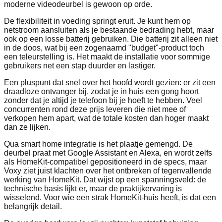
moderne videodeurbel is gewoon op orde.
De flexibiliteit in voeding springt eruit. Je kunt hem op
netstroom aansluiten als je bestaande bedrading hebt, maar
ook op een losse batterij gebruiken. Die batterij zit alleen niet
in de doos, wat bij een zogenaamd "budget"-product toch
een teleurstelling is. Het maakt de installatie voor sommige
gebruikers net een stap duurder en lastiger.
Een pluspunt dat snel over het hoofd wordt gezien: er zit een
draadloze ontvanger bij, zodat je in huis een gong hoort
zonder dat je altijd je telefoon bij je hoeft te hebben. Veel
concurrenten rond deze prijs leveren die niet mee of
verkopen hem apart, wat de totale kosten dan hoger maakt
dan ze lijken.
Qua smart home integratie is het plaatje gemengd. De
deurbel praat met Google Assistant en Alexa, en wordt zelfs
als HomeKit-compatibel gepositioneerd in de specs, maar
Voxy ziet juist klachten over het ontbreken of tegenvallende
werking van HomeKit. Dat wijst op een spanningsveld: de
technische basis lijkt er, maar de praktijkervaring is
wisselend. Voor wie een strak HomeKit-huis heeft, is dat een
belangrijk detail.