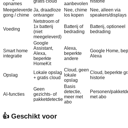
gratis cloud
historie
opnames
aanbevolen
Meegeleverde
Ja, draadloze
Nee, chime
Nee, alleen via
gong / chime
ontvanger
los kopen
speakers/displays
Netstroom of
1x batterij
Batterij of
Batterij, optioneel
Voeding
(niet
bedrading
bedrading
meegeleverd)
Google
Assistant,
Alexa,
Smart home
Google Home, bep
Alexa,
beperkte
integratie
Alexa
beperkte
andere
HomeKit
Cloud, geen
Lokale opslag
Cloud, beperkte gr
Opslag
lokale
+ gratis cloud
historie
opslag
Basis
Geen
detectie,
Personen/pakketde
AI-functies
gezichts- of
meer met
met abo
pakketdetectie
abo
👍 Geschikt voor