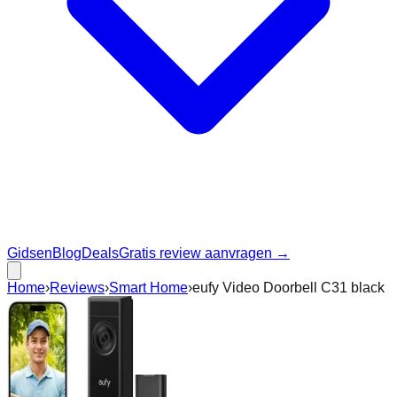
Gidsen
Blog
Deals
Gratis review aanvragen →
Home
›
Reviews
›
Smart Home
›
eufy Video Doorbell C31 black