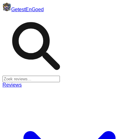
Getest
En
Goed
Reviews