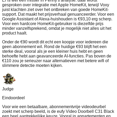
Er is wel een misser in Penny's analyse: daar wordt
gesproken over integratie met Apple HomeKit, terwijl Voxy
juist klachten ziet over het ontbreken van goede HomeKit-
support. Dat maakt het prijsverhaal genuanceerder. Voor een
Google Assistant of Alexa-huishouden is €93,10 erg scherp.
Voor een hardcore HomeKit-gebruiker is diezelfde prijs
minder vanzelfsprekend, omdat je mogelijk niet alles uit het
product haalt.
Onder de €90 wordt dit echt een koopje voor iedereen die
geen abonnement wil. Rond de huidige €93 blijft het een
sterke deal, vooral als je een kleiner huis hebt en geen
behoefte hebt aan geavanceerde AI-functies. Pas boven de
€110 zou je serieuzer naar alternatieven met betere wifi of
slimmere detectie moeten kijken.
Judge
Eindoordeel
Voor wie een betaalbare, abonnementvrije videodeurbel
zoekt met scherp beeld, is de eufy Video Doorbell C31 Black
een heel aantrekkelijke keuze. Vooral in appartementen en