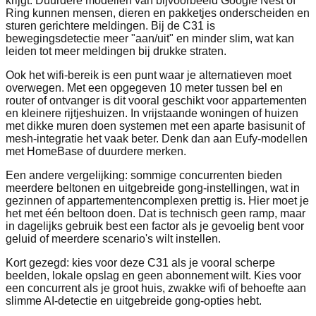
krijgt. Duurdere modellen van bijvoorbeeld Google Nest of
Ring kunnen mensen, dieren en pakketjes onderscheiden en
sturen gerichtere meldingen. Bij de C31 is
bewegingsdetectie meer "aan/uit" en minder slim, wat kan
leiden tot meer meldingen bij drukke straten.
Ook het wifi-bereik is een punt waar je alternatieven moet
overwegen. Met een opgegeven 10 meter tussen bel en
router of ontvanger is dit vooral geschikt voor appartementen
en kleinere rijtjeshuizen. In vrijstaande woningen of huizen
met dikke muren doen systemen met een aparte basisunit of
mesh-integratie het vaak beter. Denk dan aan Eufy-modellen
met HomeBase of duurdere merken.
Een andere vergelijking: sommige concurrenten bieden
meerdere beltonen en uitgebreide gong-instellingen, wat in
gezinnen of appartementencomplexen prettig is. Hier moet je
het met één beltoon doen. Dat is technisch geen ramp, maar
in dagelijks gebruik best een factor als je gevoelig bent voor
geluid of meerdere scenario's wilt instellen.
Kort gezegd: kies voor deze C31 als je vooral scherpe
beelden, lokale opslag en geen abonnement wilt. Kies voor
een concurrent als je groot huis, zwakke wifi of behoefte aan
slimme AI-detectie en uitgebreide gong-opties hebt.