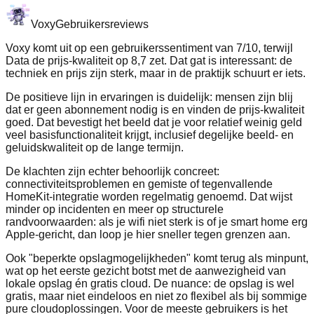
Voxy
Gebruikersreviews
Voxy komt uit op een gebruikerssentiment van 7/10, terwijl
Data de prijs-kwaliteit op 8,7 zet. Dat gat is interessant: de
techniek en prijs zijn sterk, maar in de praktijk schuurt er iets.
De positieve lijn in ervaringen is duidelijk: mensen zijn blij
dat er geen abonnement nodig is en vinden de prijs-kwaliteit
goed. Dat bevestigt het beeld dat je voor relatief weinig geld
veel basisfunctionaliteit krijgt, inclusief degelijke beeld- en
geluidskwaliteit op de lange termijn.
De klachten zijn echter behoorlijk concreet:
connectiviteitsproblemen en gemiste of tegenvallende
HomeKit-integratie worden regelmatig genoemd. Dat wijst
minder op incidenten en meer op structurele
randvoorwaarden: als je wifi niet sterk is of je smart home erg
Apple-gericht, dan loop je hier sneller tegen grenzen aan.
Ook "beperkte opslagmogelijkheden" komt terug als minpunt,
wat op het eerste gezicht botst met de aanwezigheid van
lokale opslag én gratis cloud. De nuance: de opslag is wel
gratis, maar niet eindeloos en niet zo flexibel als bij sommige
pure cloudoplossingen. Voor de meeste gebruikers is het