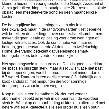
kleinere huizen, en voor gebruikers die Google Assistant of
Alexa gebruiken, klopt het totaalplaatje: 2K+ resolutie, lokale
opslag, een meegeleverde gong en geen maandelijkse
kosten.
De belangrijkste kanttekeningen zitten niet in de
beeldkwaliteit, maar in de randvoorwaarden. Het beperkte
wifi-bereik en de meldingen over connectiviteitsproblemen
maken dit geen ideale oplossing voor grote woningen of
lastige wifi-situaties. Ook de combinatie van maar één
beltoon, geen geavanceerde AI-detectie en twijfelachtige
HomeKit-ervaring betekent dat veeleisende smart-
homegebruikers beter verder kunnen kijken.
Het spanningsveld tussen Voxy en Data is goed te verklaren:
de specs en prijs zijn sterk, maar als jouw situatie niet past
bij de beperkingen, voelt het product al snel minder dan die
8,7 waard. Daarom is een eerlijke score 8,3: duidelijk een
koopkandidaat, met minpunten die voor sommige
doelgroepen zwaar kunnen wegen.
Koop nu als je een betaalbare 2K-deurbel zonder
abonnement zoekt en je wifi in de buurt van de voordeur
sterk is. Wacht op een aanbieding of kies een alternatief met
betere wifi en AI-detectie als je een groter huis, een puur