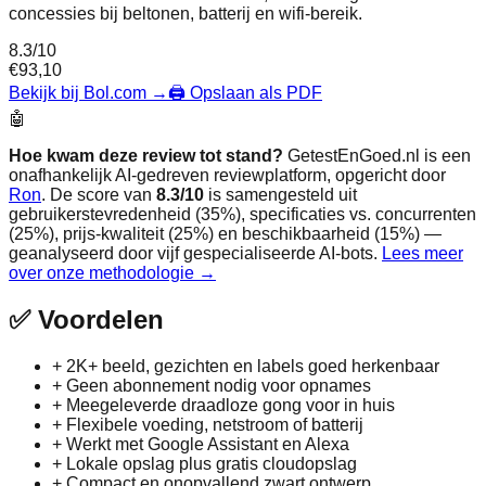
concessies bij beltonen, batterij en wifi-bereik.
8.3
/10
€
93,10
Bekijk bij Bol.com
→
🖨️ Opslaan als PDF
🤖
Hoe kwam deze review tot stand?
GetestEnGoed.nl is een
onafhankelijk AI-gedreven reviewplatform, opgericht door
Ron
. De score van
8.3
/10
is samengesteld uit
gebruikerstevredenheid (35%), specificaties vs. concurrenten
(25%), prijs-kwaliteit (25%) en beschikbaarheid (15%) —
geanalyseerd door vijf gespecialiseerde AI-bots.
Lees meer
over onze methodologie →
✅
Voordelen
+
2K+ beeld, gezichten en labels goed herkenbaar
+
Geen abonnement nodig voor opnames
+
Meegeleverde draadloze gong voor in huis
+
Flexibele voeding, netstroom of batterij
+
Werkt met Google Assistant en Alexa
+
Lokale opslag plus gratis cloudopslag
+
Compact en onopvallend zwart ontwerp