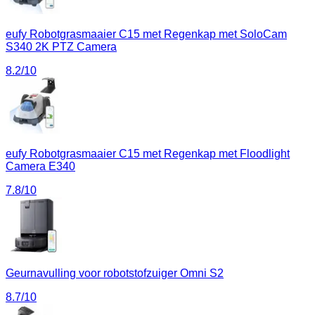
eufy Robotgrasmaaier C15 met Regenkap met SoloCam
S340 2K PTZ Camera
8.2
/10
eufy Robotgrasmaaier C15 met Regenkap met Floodlight
Camera E340
7.8
/10
Geurnavulling voor robotstofzuiger Omni S2
8.7
/10