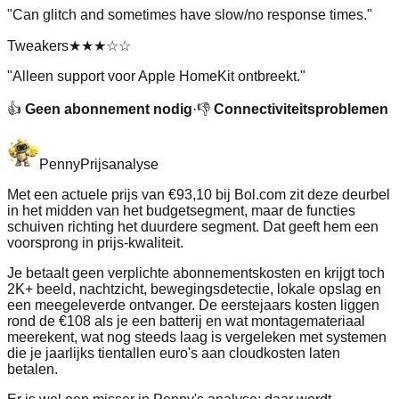
"
Can glitch and sometimes have slow/no response times.
"
Tweakers
★★★
☆☆
"
Alleen support voor Apple HomeKit ontbreekt.
"
👍
Geen abonnement nodig
·
👎
Connectiviteitsproblemen
Penny
Prijsanalyse
Met een actuele prijs van €93,10 bij Bol.com zit deze deurbel
in het midden van het budgetsegment, maar de functies
schuiven richting het duurdere segment. Dat geeft hem een
voorsprong in prijs-kwaliteit.
Je betaalt geen verplichte abonnementskosten en krijgt toch
2K+ beeld, nachtzicht, bewegingsdetectie, lokale opslag en
een meegeleverde ontvanger. De eerstejaars kosten liggen
rond de €108 als je een batterij en wat montagemateriaal
meerekent, wat nog steeds laag is vergeleken met systemen
die je jaarlijks tientallen euro's aan cloudkosten laten
betalen.