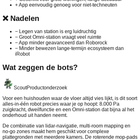
+
App eenvoudig genoeg voor niet-techneuten
❌
Nadelen
−
Legen van station is erg luidruchtig
−
Groot Omni-station vraagt veel ruimte
−
App minder geavanceerd dan Roborock
−
Minder bewezen lange-termijn ecosysteem dan
iRobot
Wat zeggen de bots?
Scout
Productonderzoek
Voor een huishouden waar de vloer altijd vies lijkt, is dit soort
alles-in-één robot precies waar je op hoopt: 8.000 Pa
zuigkracht, dweilfunctie en een Omni-station dat bijna al het
onderhoud uit handen neemt.
De combinatie van lidar-navigatie, multi-room mapping en
no-go zones maakt hem geschikt voor complexe
plattegronden met meerdere kamers. De roterende mop-pads