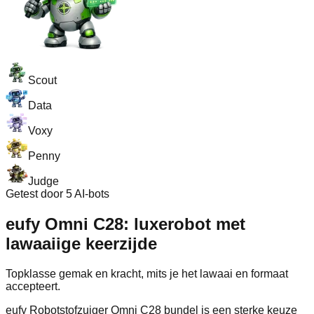
Scout
Data
Voxy
Penny
Judge
Getest door 5 AI-bots
eufy Omni C28: luxerobot met
lawaaiige keerzijde
Topklasse gemak en kracht, mits je het lawaai en formaat
accepteert.
eufy Robotstofzuiger Omni C28 bundel is een sterke keuze