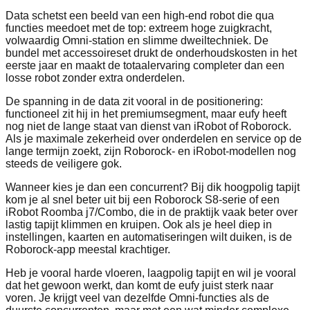
Data schetst een beeld van een high-end robot die qua
functies meedoet met de top: extreem hoge zuigkracht,
volwaardig Omni-station en slimme dweiltechniek. De
bundel met accessoireset drukt de onderhoudskosten in het
eerste jaar en maakt de totaalervaring completer dan een
losse robot zonder extra onderdelen.
De spanning in de data zit vooral in de positionering:
functioneel zit hij in het premiumsegment, maar eufy heeft
nog niet de lange staat van dienst van iRobot of Roborock.
Als je maximale zekerheid over onderdelen en service op de
lange termijn zoekt, zijn Roborock- en iRobot-modellen nog
steeds de veiligere gok.
Wanneer kies je dan een concurrent? Bij dik hoogpolig tapijt
kom je al snel beter uit bij een Roborock S8-serie of een
iRobot Roomba j7/Combo, die in de praktijk vaak beter over
lastig tapijt klimmen en kruipen. Ook als je heel diep in
instellingen, kaarten en automatiseringen wilt duiken, is de
Roborock-app meestal krachtiger.
Heb je vooral harde vloeren, laagpolig tapijt en wil je vooral
dat het gewoon werkt, dan komt de eufy juist sterk naar
voren. Je krijgt veel van dezelfde Omni-functies als de