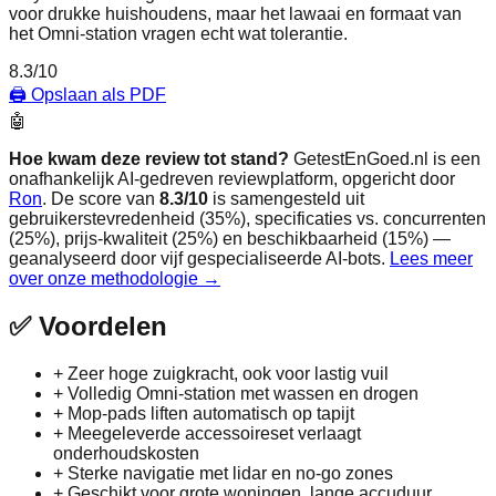
voor drukke huishoudens, maar het lawaai en formaat van
het Omni-station vragen echt wat tolerantie.
8.3
/10
🖨️ Opslaan als PDF
🤖
Hoe kwam deze review tot stand?
GetestEnGoed.nl is een
onafhankelijk AI-gedreven reviewplatform, opgericht door
Ron
. De score van
8.3
/10
is samengesteld uit
gebruikerstevredenheid (35%), specificaties vs. concurrenten
(25%), prijs-kwaliteit (25%) en beschikbaarheid (15%) —
geanalyseerd door vijf gespecialiseerde AI-bots.
Lees meer
over onze methodologie →
✅
Voordelen
+
Zeer hoge zuigkracht, ook voor lastig vuil
+
Volledig Omni-station met wassen en drogen
+
Mop-pads liften automatisch op tapijt
+
Meegeleverde accessoireset verlaagt
onderhoudskosten
+
Sterke navigatie met lidar en no-go zones
+
Geschikt voor grote woningen, lange accuduur