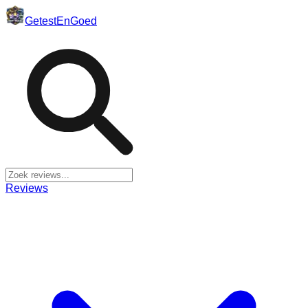
Getest
En
Goed
Reviews