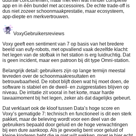
duurste concurrenten, maar met een wat minder complexe
app en in één bundel met accessoires. De echte trade-off is
dus niet zozeer schoonmaakprestatie, maar ecosysteem,
app-diepte en merkvertrouwen.
Voxy
Gebruikersreviews
Voxy geeft een sentiment van 7 op basis van het bredere
beeld van eufy-robots, met opvallend vaak dezelfde klacht:
het legen van de stofbak in het station is erg luidruchtig. Dat
is geen incident, maar een patroon bij dit type Omni-station.
Belangrijk detail: gebruikers zijn op lange termijn meestal
tevreden over de schoonmaakresultaten en
betrouwbaarheid. De robot blijft doen wat hij moet doen, de
software is stabiel en de dweil- en zuigprestaties blijven op
niveau. De irritatie zit vooral in het korte, maar harde
lawaaimoment bij het legen, zeker als dat dagelijks gebeurt.
Dat verklaart ook de kloof tussen Data’s hoge score en
Voxy’s gematigde 7: technisch en functioneel is dit een sterk
pakket, maar de beleving wordt voor een deel van de
gebruikers bepaald door geluid en de hoge verwachtingen
bij een dure aankoop. Als je gevoelig bent voor geluid of
kleine kinderen hebt die je niet wilt wekken, moet je hier echt