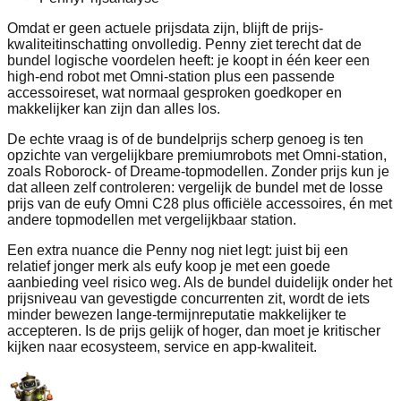
Omdat er geen actuele prijsdata zijn, blijft de prijs-
kwaliteitinschatting onvolledig. Penny ziet terecht dat de
bundel logische voordelen heeft: je koopt in één keer een
high-end robot met Omni-station plus een passende
accessoireset, wat normaal gesproken goedkoper en
makkelijker kan zijn dan alles los.
De echte vraag is of de bundelprijs scherp genoeg is ten
opzichte van vergelijkbare premiumrobots met Omni-station,
zoals Roborock- of Dreame-topmodellen. Zonder prijs kun je
dat alleen zelf controleren: vergelijk de bundel met de losse
prijs van de eufy Omni C28 plus officiële accessoires, én met
andere topmodellen met vergelijkbaar station.
Een extra nuance die Penny nog niet legt: juist bij een
relatief jonger merk als eufy koop je met een goede
aanbieding veel risico weg. Als de bundel duidelijk onder het
prijsniveau van gevestigde concurrenten zit, wordt de iets
minder bewezen lange-termijnreputatie makkelijker te
accepteren. Is de prijs gelijk of hoger, dan moet je kritischer
kijken naar ecosysteem, service en app-kwaliteit.