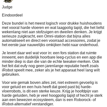
Judge
Eindoordeel
Deze bundel is het meest logisch voor drukke huishoudens
met vooral harde vloeren en wat laagpolig tapijt, die het liefst
wekenlang niet aan stofzuigen en dweilen denken. Je krijgt
serieuze zuigkracht, een Omni-station dat bijna alles
automatiseert en direct een voorraad accessoires, zodat je
het eerste jaar nauwelijks omkijken hebt naar onderhoud.
Je levert daar wel wat voor in: een fors station dat ruimte
inneemt, een duidelijk hoorbare leeg-cyclus en een app die
minder diep is dan die van de echte tweaker-merken. Ook
het feit dat eufy nog geen jarenlange reputatie heeft zoals
iRobot speelt mee, zeker als je het apparaat heel lang wilt
gebruiken.
Voor wie gemak boven alles zet, niet extreem gevoelig is
voor geluid en een huis heeft dat goed past bij harde-
vloerrobots, is dit een sterke keuze. Krijg je hoofdpijn van
harde geluiden, heb je veel hoogpolig tapijt of hecht je sterk
aan een bewezen ecosysteem, dan is een Roborock- of
iRobot-alternatief verstandiger.