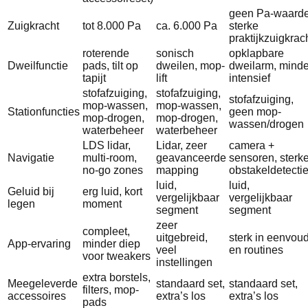
geen Pa-waarde
Zuigkracht
tot 8.000 Pa
ca. 6.000 Pa
sterke
praktijkzuigkrac
roterende
sonisch
opklapbare
Dweilfunctie
pads, tilt op
dweilen, mop-
dweilarm, minde
tapijt
lift
intensief
stofafzuiging,
stofafzuiging,
stofafzuiging,
mop-wassen,
mop-wassen,
Stationfuncties
geen mop-
mop-drogen,
mop-drogen,
wassen/drogen
waterbeheer
waterbeheer
LDS lidar,
Lidar, zeer
camera +
Navigatie
multi-room,
geavanceerde
sensoren, sterk
no-go zones
mapping
obstakeldetecti
luid,
luid,
Geluid bij
erg luid, kort
vergelijkbaar
vergelijkbaar
legen
moment
segment
segment
zeer
compleet,
uitgebreid,
sterk in eenvou
App-ervaring
minder diep
veel
en routines
voor tweakers
instellingen
extra borstels,
Meegeleverde
standaard set,
standaard set,
filters, mop-
accessoires
extra’s los
extra’s los
pads