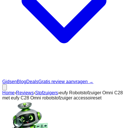
Gidsen
Blog
Deals
Gratis review aanvragen →
Home
›
Reviews
›
Stofzuigers
›
eufy Robotstofzuiger Omni C28
met eufy C28 Omni robotstofzuiger accessoireset