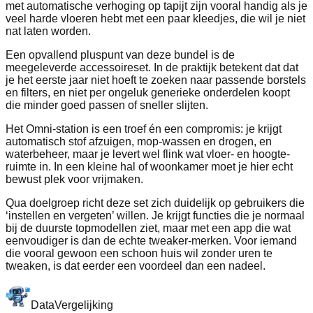
met automatische verhoging op tapijt zijn vooral handig als je
veel harde vloeren hebt met een paar kleedjes, die wil je niet
nat laten worden.
Een opvallend pluspunt van deze bundel is de
meegeleverde accessoireset. In de praktijk betekent dat dat
je het eerste jaar niet hoeft te zoeken naar passende borstels
en filters, en niet per ongeluk generieke onderdelen koopt
die minder goed passen of sneller slijten.
Het Omni-station is een troef én een compromis: je krijgt
automatisch stof afzuigen, mop-wassen en drogen, en
waterbeheer, maar je levert wel flink wat vloer- en hoogte­
ruimte in. In een kleine hal of woonkamer moet je hier echt
bewust plek voor vrijmaken.
Qua doelgroep richt deze set zich duidelijk op gebruikers die
‘instellen en vergeten’ willen. Je krijgt functies die je normaal
bij de duurste topmodellen ziet, maar met een app die wat
eenvoudiger is dan de echte tweaker-merken. Voor iemand
die vooral gewoon een schoon huis wil zonder uren te
tweaken, is dat eerder een voordeel dan een nadeel.
Data
Vergelijking