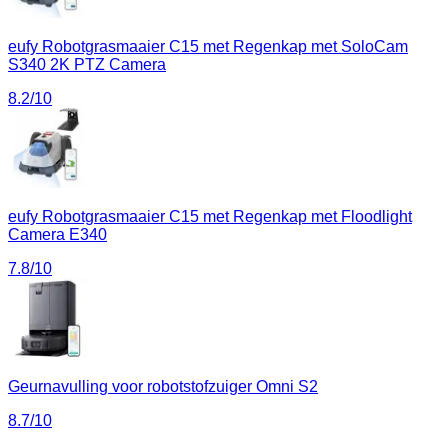
eufy Robotgrasmaaier C15 met Regenkap met SoloCam
S340 2K PTZ Camera
8.2
/10
eufy Robotgrasmaaier C15 met Regenkap met Floodlight
Camera E340
7.8
/10
Geurnavulling voor robotstofzuiger Omni S2
8.7
/10