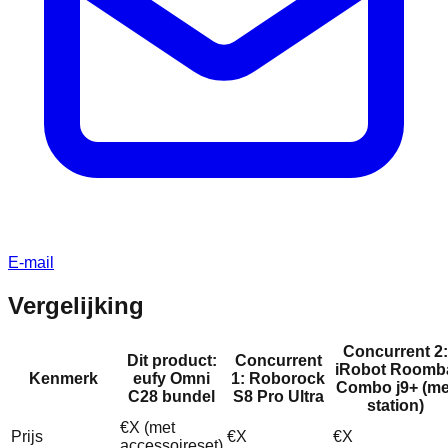
E-mail
Vergelijking
Concurrent 2:
Dit product:
Concurrent
iRobot Roomb
Kenmerk
eufy Omni
1: Roborock
Combo j9+ (me
C28 bundel
S8 Pro Ultra
station)
€X (met
Prijs
€X
€X
accessoireset)