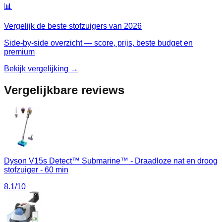
📊
Vergelijk de beste
stofzuigers
van
2026
Side-by-side overzicht — score, prijs, beste budget en
premium
Bekijk vergelijking →
Vergelijkbare reviews
Dyson V15s Detect™ Submarine™ - Draadloze nat en droog
stofzuiger - 60 min
8.1
/10