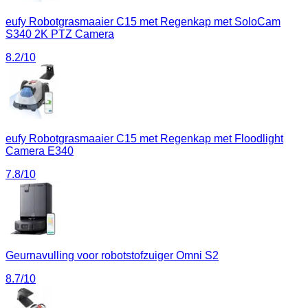
eufy Robotgrasmaaier C15 met Regenkap met SoloCam
S340 2K PTZ Camera
8.2
/10
eufy Robotgrasmaaier C15 met Regenkap met Floodlight
Camera E340
7.8
/10
Geurnavulling voor robotstofzuiger Omni S2
8.7
/10