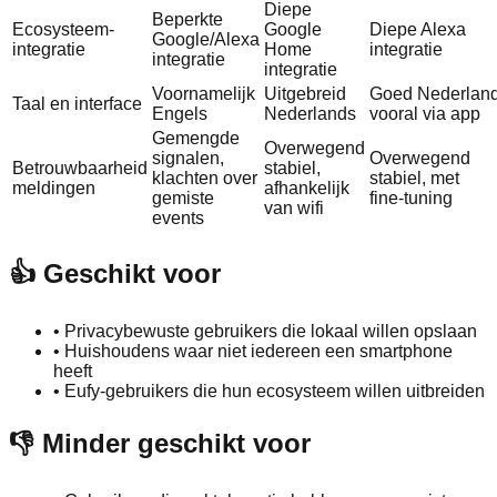
Diepe
Beperkte
Ecosysteem-
Google
Diepe Alexa
Google/Alexa
integratie
Home
integratie
integratie
integratie
Voornamelijk
Uitgebreid
Goed Nederland
Taal en interface
Engels
Nederlands
vooral via app
Gemengde
Overwegend
signalen,
Overwegend
Betrouwbaarheid
stabiel,
klachten over
stabiel, met
meldingen
afhankelijk
gemiste
fine‑tuning
van wifi
events
👍 Geschikt voor
•
Privacybewuste gebruikers die lokaal willen opslaan
•
Huishoudens waar niet iedereen een smartphone
heeft
•
Eufy‑gebruikers die hun ecosysteem willen uitbreiden
👎 Minder geschikt voor