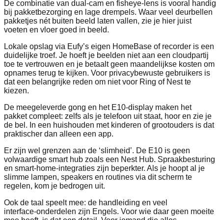
De combinatie van dual‑cam en fisheye‑lens is vooral handig
bij pakketbezorging en lage drempels. Waar veel deurbellen
pakketjes nét buiten beeld laten vallen, zie je hier juist
voeten en vloer goed in beeld.
Lokale opslag via Eufy’s eigen HomeBase of recorder is een
duidelijke troef. Je hoeft je beelden niet aan een cloudpartij
toe te vertrouwen en je betaalt geen maandelijkse kosten om
opnames terug te kijken. Voor privacybewuste gebruikers is
dat een belangrijke reden om niet voor Ring of Nest te
kiezen.
De meegeleverde gong en het E10‑display maken het
pakket compleet: zelfs als je telefoon uit staat, hoor en zie je
de bel. In een huishouden met kinderen of grootouders is dat
praktischer dan alleen een app.
Er zijn wel grenzen aan de ‘slimheid’. De E10 is geen
volwaardige smart hub zoals een Nest Hub. Spraakbesturing
en smart‑home‑integraties zijn beperkter. Als je hoopt al je
slimme lampen, speakers en routines via dit scherm te
regelen, kom je bedrogen uit.
Ook de taal speelt mee: de handleiding en veel
interface‑onderdelen zijn Engels. Voor wie daar geen moeite