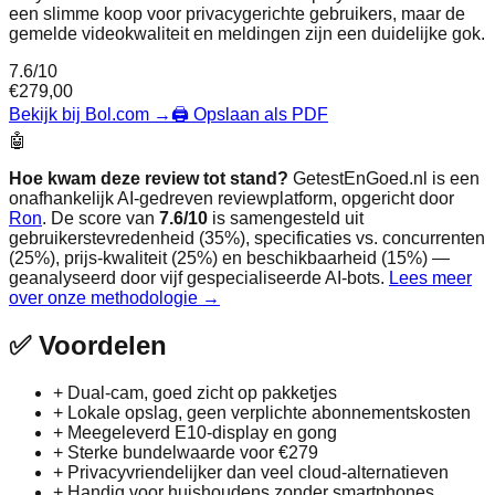
een slimme koop voor privacygerichte gebruikers, maar de
gemelde videokwaliteit en meldingen zijn een duidelijke gok.
7.6
/10
€
279,00
Bekijk bij Bol.com
→
🖨️ Opslaan als PDF
🤖
Hoe kwam deze review tot stand?
GetestEnGoed.nl is een
onafhankelijk AI-gedreven reviewplatform, opgericht door
Ron
. De score van
7.6
/10
is samengesteld uit
gebruikerstevredenheid (35%), specificaties vs. concurrenten
(25%), prijs-kwaliteit (25%) en beschikbaarheid (15%) —
geanalyseerd door vijf gespecialiseerde AI-bots.
Lees meer
over onze methodologie →
✅
Voordelen
+
Dual‑cam, goed zicht op pakketjes
+
Lokale opslag, geen verplichte abonnementskosten
+
Meegeleverd E10‑display en gong
+
Sterke bundelwaarde voor €279
+
Privacyvriendelijker dan veel cloud‑alternatieven
+
Handig voor huishoudens zonder smartphones