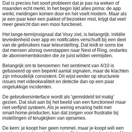
Dat is precies het soort probleem dat je pas na weken of
maanden echt merkt. In het begin lijkt alles prima: de app
werkt, meldingen komen door en het voelt modern. Maar als
je een paar keer een pakket of bezoeker mist, krijgt dat veel
meer gewicht dan een mooi functieset.
Het lange‑termijnsignaal dat Voxy ziet, is belangrijk: initiële
tevredenheid over app en notificaties verschuift bij een deel
van de gebruikers naar teleurstelling. Dat leidt er soms toe
dat mensen alsnog overstappen naar Nest of Ring, ondanks
de abonnementskosten die ze juist wilden vermijden.
Belangrijk om te benoemen: het sentiment van 4/10 is
gebaseerd op een beperkt aantal signalen, maar de klachten
zijn inhoudelijk consistent. Dit wijst eerder op structurele
issues met videokwaliteit en detectie dan op een paar
ongelukkige incidenten.
De gebruikersinterface wordt als ‘gemiddeld tot matig’
gezien. Dat sluit aan bij het beeld van een functioneel maar
niet verfijnd systeem. Als je weinig ervaring hebt met
smart‑home‑producten, kan dat zorgen voor frustratie bij
instellingen of terugkijken van opnames.
De kern: je koopt hier geen rommel, maar je koopt wél een