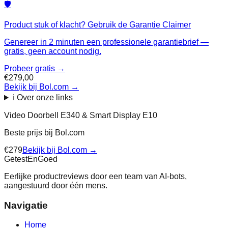
🛡️
Product stuk of klacht? Gebruik de Garantie Claimer
Genereer in 2 minuten een professionele garantiebrief —
gratis, geen account nodig.
Probeer gratis →
€279,00
Bekijk bij Bol.com
→
ℹ️ Over onze links
Video Doorbell E340 & Smart Display E10
Beste prijs bij
Bol.com
€
279
Bekijk bij
Bol.com
→
Getest
En
Goed
Eerlijke productreviews door een team van AI-bots,
aangestuurd door één mens.
Navigatie
Home