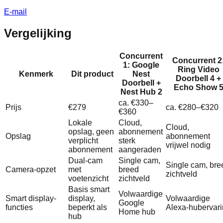
E-mail
Vergelijking
Concurrent
Concurrent 2
1: Google
Ring Video
Kenmerk
Dit product
Nest
Doorbell 4 +
Doorbell +
Echo Show 
Nest Hub 2
ca. €330–
Prijs
€279
ca. €280–€320
€360
Lokale
Cloud,
Cloud,
opslag, geen
abonnement
Opslag
abonnement
verplicht
sterk
vrijwel nodig
abonnement
aangeraden
Dual‑cam
Single cam,
Single cam, bre
Camera-opzet
met
breed
zichtveld
voetenzicht
zichtveld
Basis smart
Volwaardige
Smart display-
display,
Volwaardige
Google
functies
beperkt als
Alexa‑hubervar
Home hub
hub