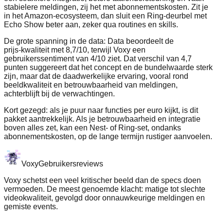
stabielere meldingen, zij het met abonnementskosten. Zit je
in het Amazon‑ecosysteem, dan sluit een Ring‑deurbel met
Echo Show beter aan, zeker qua routines en skills.
De grote spanning in de data: Data beoordeelt de
prijs‑kwaliteit met 8,7/10, terwijl Voxy een
gebruikerssentiment van 4/10 ziet. Dat verschil van 4,7
punten suggereert dat het concept en de bundelwaarde sterk
zijn, maar dat de daadwerkelijke ervaring, vooral rond
beeldkwaliteit en betrouwbaarheid van meldingen,
achterblijft bij de verwachtingen.
Kort gezegd: als je puur naar functies per euro kijkt, is dit
pakket aantrekkelijk. Als je betrouwbaarheid en integratie
boven alles zet, kan een Nest‑ of Ring‑set, ondanks
abonnementskosten, op de lange termijn rustiger aanvoelen.
Voxy
Gebruikersreviews
Voxy schetst een veel kritischer beeld dan de specs doen
vermoeden. De meest genoemde klacht: matige tot slechte
videokwaliteit, gevolgd door onnauwkeurige meldingen en
gemiste events.