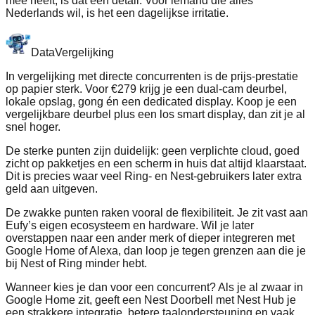
mee heeft, is dat een detail. Voor iemand die alles
Nederlands wil, is het een dagelijkse irritatie.
Data
Vergelijking
In vergelijking met directe concurrenten is de prijs‑prestatie
op papier sterk. Voor €279 krijg je een dual‑cam deurbel,
lokale opslag, gong én een dedicated display. Koop je een
vergelijkbare deurbel plus een los smart display, dan zit je al
snel hoger.
De sterke punten zijn duidelijk: geen verplichte cloud, goed
zicht op pakketjes en een scherm in huis dat altijd klaarstaat.
Dit is precies waar veel Ring‑ en Nest‑gebruikers later extra
geld aan uitgeven.
De zwakke punten raken vooral de flexibiliteit. Je zit vast aan
Eufy’s eigen ecosysteem en hardware. Wil je later
overstappen naar een ander merk of dieper integreren met
Google Home of Alexa, dan loop je tegen grenzen aan die je
bij Nest of Ring minder hebt.
Wanneer kies je dan voor een concurrent? Als je al zwaar in
Google Home zit, geeft een Nest Doorbell met Nest Hub je
een strakkere integratie, betere taalondersteuning en vaak