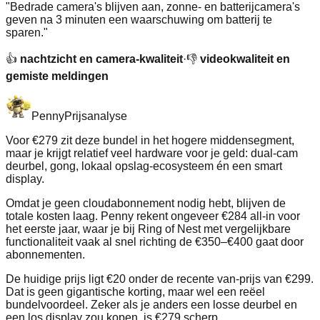
"
Bedrade camera's blijven aan, zonne- en batterijcamera's
geven na 3 minuten een waarschuwing om batterij te
sparen.
"
👍
nachtzicht en camera-kwaliteit
·
👎
videokwaliteit en
gemiste meldingen
Penny
Prijsanalyse
Voor €279 zit deze bundel in het hogere middensegment,
maar je krijgt relatief veel hardware voor je geld: dual‑cam
deurbel, gong, lokaal opslag‑ecosysteem én een smart
display.
Omdat je geen cloudabonnement nodig hebt, blijven de
totale kosten laag. Penny rekent ongeveer €284 all‑in voor
het eerste jaar, waar je bij Ring of Nest met vergelijkbare
functionaliteit vaak al snel richting de €350–€400 gaat door
abonnementen.
De huidige prijs ligt €20 onder de recente van‑prijs van €299.
Dat is geen gigantische korting, maar wel een reëel
bundelvoordeel. Zeker als je anders een losse deurbel en
een los display zou kopen, is €279 scherp.