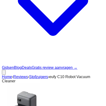
Gidsen
Blog
Deals
Gratis review aanvragen →
Home
›
Reviews
›
Stofzuigers
›
eufy C10 Robot Vacuum
Cleaner