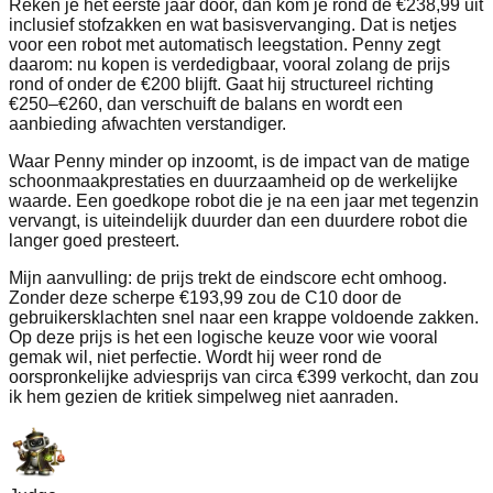
Reken je het eerste jaar door, dan kom je rond de €238,99 uit
inclusief stofzakken en wat basisvervanging. Dat is netjes
voor een robot met automatisch leegstation. Penny zegt
daarom: nu kopen is verdedigbaar, vooral zolang de prijs
rond of onder de €200 blijft. Gaat hij structureel richting
€250–€260, dan verschuift de balans en wordt een
aanbieding afwachten verstandiger.
Waar Penny minder op inzoomt, is de impact van de matige
schoonmaakprestaties en duurzaamheid op de werkelijke
waarde. Een goedkope robot die je na een jaar met tegenzin
vervangt, is uiteindelijk duurder dan een duurdere robot die
langer goed presteert.
Mijn aanvulling: de prijs trekt de eindscore echt omhoog.
Zonder deze scherpe €193,99 zou de C10 door de
gebruikersklachten snel naar een krappe voldoende zakken.
Op deze prijs is het een logische keuze voor wie vooral
gemak wil, niet perfectie. Wordt hij weer rond de
oorspronkelijke adviesprijs van circa €399 verkocht, dan zou
ik hem gezien de kritiek simpelweg niet aanraden.