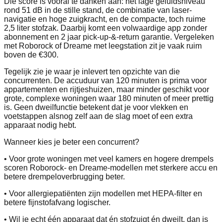
Die score is vooral te danken aan: het lage geluidsniveau
rond 51 dB in de stille stand, de combinatie van laser­
navigatie en hoge zuigkracht, en de compacte, toch ruime
2,5 liter stofzak. Daarbij komt een volwaardige app zonder
abonnement en 2 jaar pick‑up‑&‑return garantie. Vergeleken
met Roborock of Dreame met leegstation zit je vaak ruim
boven de €300.
Tegelijk zie je waar je inlevert ten opzichte van die
concurrenten. De accuduur van 120 minuten is prima voor
appartementen en rijtjeshuizen, maar minder geschikt voor
grote, complexe woningen waar 180 minuten of meer prettig
is. Geen dweilfunctie betekent dat je voor vlekken en
voetstappen alsnog zelf aan de slag moet of een extra
apparaat nodig hebt.
Wanneer kies je beter een concurrent?
• Voor grote woningen met veel kamers en hogere drempels
scoren Roborock- en Dreame‑modellen met sterkere accu en
betere drempeloverbrugging beter.
• Voor allergiepatiënten zijn modellen met HEPA‑filter en
betere fijnstofafvang logischer.
• Wil je echt één apparaat dat én stofzuigt én dweilt, dan is