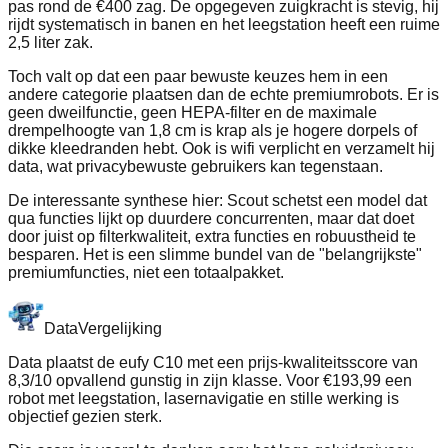
pas rond de €400 zag. De opgegeven zuigkracht is stevig, hij
rijdt systematisch in banen en het leegstation heeft een ruime
2,5 liter zak.
Toch valt op dat een paar bewuste keuzes hem in een
andere categorie plaatsen dan de echte premiumrobots. Er is
geen dweilfunctie, geen HEPA‑filter en de maximale
drempelhoogte van 1,8 cm is krap als je hogere dorpels of
dikke kleedranden hebt. Ook is wifi verplicht en verzamelt hij
data, wat privacybewuste gebruikers kan tegenstaan.
De interessante synthese hier: Scout schetst een model dat
qua functies lijkt op duurdere concurrenten, maar dat doet
door juist op filterkwaliteit, extra functies en robuustheid te
besparen. Het is een slimme bundel van de "belangrijkste"
premiumfuncties, niet een totaalpakket.
Data
Vergelijking
Data plaatst de eufy C10 met een prijs‑kwaliteitsscore van
8,3/10 opvallend gunstig in zijn klasse. Voor €193,99 een
robot met leegstation, lasernavigatie en stille werking is
objectief gezien sterk.