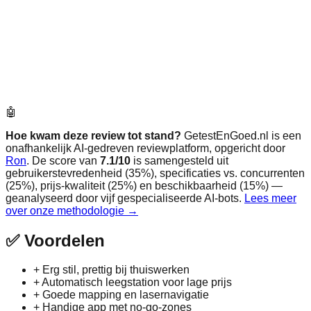
🤖
Hoe kwam deze review tot stand?
GetestEnGoed.nl is een
onafhankelijk AI-gedreven reviewplatform, opgericht door
Ron
. De score van
7.1
/10
is samengesteld uit
gebruikerstevredenheid (35%), specificaties vs. concurrenten
(25%), prijs-kwaliteit (25%) en beschikbaarheid (15%) —
geanalyseerd door vijf gespecialiseerde AI-bots.
Lees meer
over onze methodologie →
✅
Voordelen
+
Erg stil, prettig bij thuiswerken
+
Automatisch leegstation voor lage prijs
+
Goede mapping en lasernavigatie
+
Handige app met no‑go‑zones