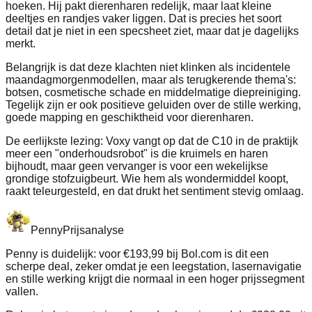
hoeken. Hij pakt dierenharen redelijk, maar laat kleine
deeltjes en randjes vaker liggen. Dat is precies het soort
detail dat je niet in een specsheet ziet, maar dat je dagelijks
merkt.
Belangrijk is dat deze klachten niet klinken als incidentele
maandagmorgenmodellen, maar als terugkerende thema's:
botsen, cosmetische schade en middelmatige diepreiniging.
Tegelijk zijn er ook positieve geluiden over de stille werking,
goede mapping en geschiktheid voor dierenharen.
De eerlijkste lezing: Voxy vangt op dat de C10 in de praktijk
meer een "onderhoudsrobot" is die kruimels en haren
bijhoudt, maar geen vervanger is voor een wekelijkse
grondige stofzuigbeurt. Wie hem als wondermiddel koopt,
raakt teleurgesteld, en dat drukt het sentiment stevig omlaag.
Penny
Prijsanalyse
Penny is duidelijk: voor €193,99 bij Bol.com is dit een
scherpe deal, zeker omdat je een leegstation, lasernavigatie
en stille werking krijgt die normaal in een hoger prijssegment
vallen.