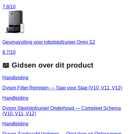
7.8
/10
Geurnavulling voor robotstofzuiger Omni S2
8.7
/10
📖 Gidsen over dit product
Handleiding
Dyson Filter Reinigen — Stap voor Stap (V10, V11, V12)
Handleiding
Dyson Steelstofzuiger Onderhoud — Compleet Schema
(V10, V11, V12)
Handleiding
Dyson Zuigkracht Verloren — Oorzaken en Oplossingen