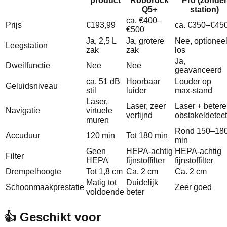
product
Roborock
Pro (zonder
Q5+
station)
ca. €400–
Prijs
€193,99
ca. €350–€45
€500
Ja, 2,5 L
Ja, grotere
Nee, optionee
Leegstation
zak
zak
los
Ja,
Dweilfunctie
Nee
Nee
geavanceerd
ca. 51 dB
Hoorbaar
Louder op
Geluidsniveau
stil
luider
max‑stand
Laser,
Laser, zeer
Laser + betere
Navigatie
virtuele
verfijnd
obstakeldetect
muren
Rond 150–18
Accuduur
120 min
Tot 180 min
min
Geen
HEPA‑achtig
HEPA‑achtig
Filter
HEPA
fijnstoffilter
fijnstoffilter
Drempelhoogte
Tot 1,8 cm
Ca. 2 cm
Ca. 2 cm
Matig tot
Duidelijk
Schoonmaakprestatie
Zeer goed
voldoende
beter
👍 Geschikt voor