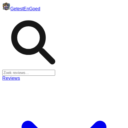
Getest
En
Goed
Reviews