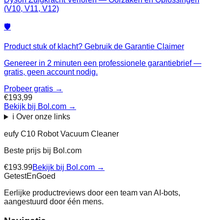
(V10, V11, V12)
🛡️
Product stuk of klacht? Gebruik de Garantie Claimer
Genereer in 2 minuten een professionele garantiebrief —
gratis, geen account nodig.
Probeer gratis →
€193,99
Bekijk bij Bol.com
→
ℹ️ Over onze links
eufy C10 Robot Vacuum Cleaner
Beste prijs bij
Bol.com
€
193.99
Bekijk bij
Bol.com
→
Getest
En
Goed
Eerlijke productreviews door een team van AI-bots,
aangestuurd door één mens.