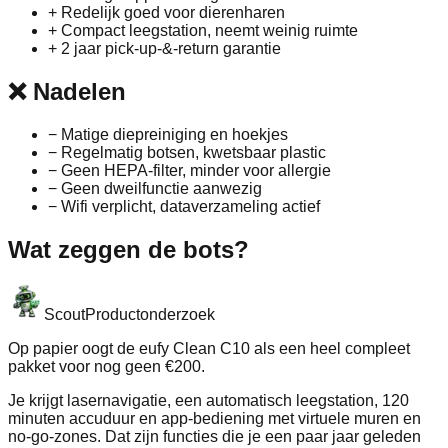
+
Redelijk goed voor dierenharen
+
Compact leegstation, neemt weinig ruimte
+
2 jaar pick‑up‑&‑return garantie
❌
Nadelen
−
Matige diepreiniging en hoekjes
−
Regelmatig botsen, kwetsbaar plastic
−
Geen HEPA‑filter, minder voor allergie
−
Geen dweilfunctie aanwezig
−
Wifi verplicht, dataverzameling actief
Wat zeggen de bots?
Scout
Productonderzoek
Op papier oogt de eufy Clean C10 als een heel compleet
pakket voor nog geen €200.
Je krijgt laser­navigatie, een automatisch leegstation, 120
minuten accuduur en app‑bediening met virtuele muren en
no‑go‑zones. Dat zijn functies die je een paar jaar geleden