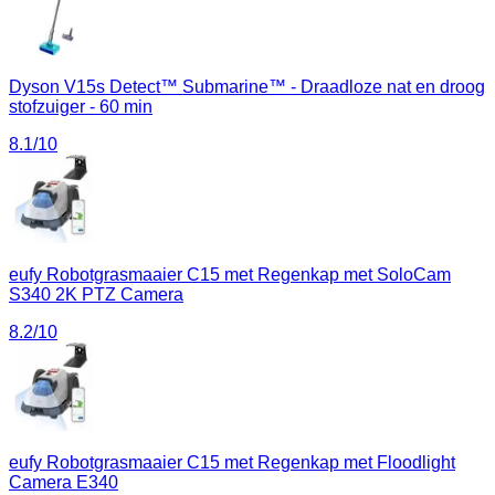
Dyson V15s Detect™ Submarine™ - Draadloze nat en droog
stofzuiger - 60 min
8.1
/10
eufy Robotgrasmaaier C15 met Regenkap met SoloCam
S340 2K PTZ Camera
8.2
/10
eufy Robotgrasmaaier C15 met Regenkap met Floodlight
Camera E340