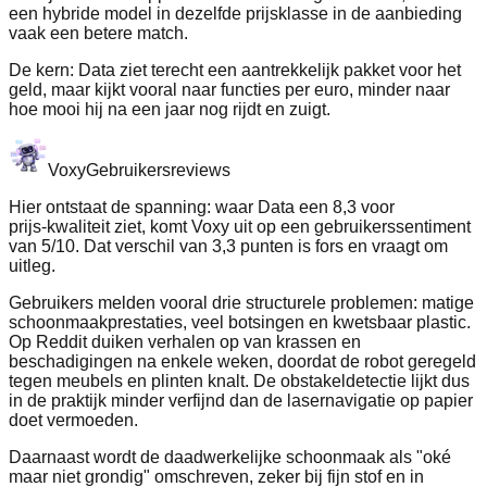
een hybride model in dezelfde prijsklasse in de aanbieding
vaak een betere match.
De kern: Data ziet terecht een aantrekkelijk pakket voor het
geld, maar kijkt vooral naar functies per euro, minder naar
hoe mooi hij na een jaar nog rijdt en zuigt.
Voxy
Gebruikersreviews
Hier ontstaat de spanning: waar Data een 8,3 voor
prijs‑kwaliteit ziet, komt Voxy uit op een gebruikerssentiment
van 5/10. Dat verschil van 3,3 punten is fors en vraagt om
uitleg.
Gebruikers melden vooral drie structurele problemen: matige
schoonmaakprestaties, veel botsingen en kwetsbaar plastic.
Op Reddit duiken verhalen op van krassen en
beschadigingen na enkele weken, doordat de robot geregeld
tegen meubels en plinten knalt. De obstakeldetectie lijkt dus
in de praktijk minder verfijnd dan de lasernavigatie op papier
doet vermoeden.
Daarnaast wordt de daadwerkelijke schoonmaak als "oké
maar niet grondig" omschreven, zeker bij fijn stof en in