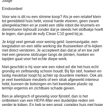
Judge
Eindoordeel
Voor wie is dit nu een slimme koop? Als je een relatief klein
tot gemiddeld huis hebt, vooral harde vloeren, geen zware
allergieklachten en je zoekt een stille robot die kruimels en
dierenharen bijhoudt zonder dat je steeds het stofbakje hoeft
te legen, dan past de eufy Clean C10 goed bij je.
Je krijgt veel gemak voor weinig geld: lasernavigatie, een
leegstation en een stille werking die thuiswerken of tv‑kijken
niet direct verstoren. Je accepteert dan dat je af en toe zelf
met een gewone stofzuiger langs de plinten, hoeken en
tapijten gaat voor het echte diepe werk.
Niet geschikt is hij voor wie een robot wil die het huis echt
grondig en zelfstandig schoon houdt. Bij fijn stof, hoeken en
lastig meubilair loopt hij achter op duurdere merken. Ook als
je veel kwetsbare meubels of een strak afgewerkt interieur
hebt, kunnen de botsingen en het kwetsbare plastic op
termijn ergernis en zichtbare schade geven.
Ben je allergisch of gevoelig voor fijnstof, dan is het
ontbreken van een HEPA‑filter een duidelijke reden om
verder te kijken. En heb je een groot, complex huis met hoge