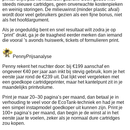
steeds nieuwe cartridges, geen onverwachte kostenpieken
en weinig storingen. De milieuwinst (minder plastic afval)
wordt door veel gebruikers gezien als een fijne bonus, niet
als het hoofdargument.
Als je ongeduldig bent en snel resultaat wilt zodra je op
"print" drukt, ga je de traagheid eerder merken dan iemand
die vooral ’s avonds huiswerk, tickets of formulieren print.
Penny
Prijsanalyse
Penny rekent het nuchter door: bij €199 aanschaf en
ongeveer €40 per jaar aan inkt bij stevig gebruik, kom je het
eerste jaar rond de €239 uit. Dat lijkt veel vergeleken met
een goedkope cartridgeprinter, maar het kantelpunt zit in je
maandelijks printvolume.
Print je maar 20–30 pagina’s per maand, dan betaal je in
verhouding te veel voor de EcoTank-techniek en had je met
een simpel instapmodel goedkoper uit kunnen zijn. Print je
100+ pagina’s per maand, dan begin je de winst al in het
eerste jaar te voelen, zeker als je normaal dure cartridges
zou kopen.