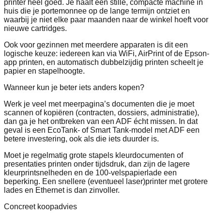
printer heel goed. Je haalt een stille, compacte machine in
huis die je portemonnee op de lange termijn ontziet en
waarbij je niet elke paar maanden naar de winkel hoeft voor
nieuwe cartridges.
Ook voor gezinnen met meerdere apparaten is dit een
logische keuze: iedereen kan via WiFi, AirPrint of de Epson-
app printen, en automatisch dubbelzijdig printen scheelt je
papier en stapelhoogte.
Wanneer kun je beter iets anders kopen?
Werk je veel met meerpagina’s documenten die je moet
scannen of kopiëren (contracten, dossiers, administratie),
dan ga je het ontbreken van een ADF écht missen. In dat
geval is een EcoTank- of Smart Tank-model met ADF een
betere investering, ook als die iets duurder is.
Moet je regelmatig grote stapels kleurdocumenten of
presentaties printen onder tijdsdruk, dan zijn de lagere
kleurprintsnelheden en de 100-velspapierlade een
beperking. Een snellere (eventueel laser)printer met grotere
lades en Ethernet is dan zinvoller.
Concreet koopadvies