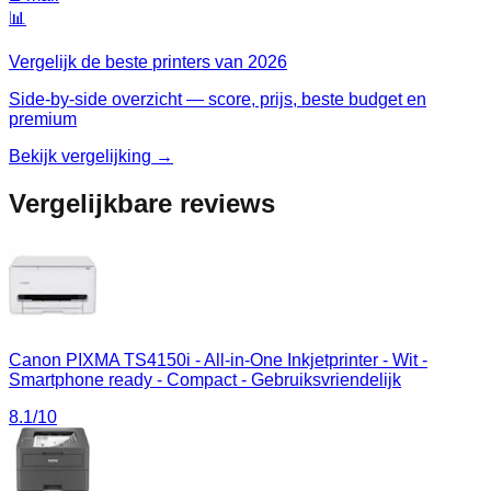
📊
Vergelijk de beste
printers
van
2026
Side-by-side overzicht — score, prijs, beste budget en
premium
Bekijk vergelijking →
Vergelijkbare reviews
Canon PIXMA TS4150i - All-in-One Inkjetprinter - Wit -
Smartphone ready - Compact - Gebruiksvriendelijk
8.1
/10