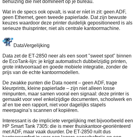
behuizing die niet domineert op je bureau.
Wat in de specs ook opvalt, is wat er níet in zit: geen ADF,
geen Ethernet, geen tweede papierlade. Dat zijn bewuste
keuzes waardoor deze printer duidelijk gepositioneerd is als
serieuze thuisprinter, niet als centrale kantoormachine.
Data
Vergelijking
Data zet de ET-2850 neer als een soort "sweet spot" binnen
de EcoTank-lijn: je krijgt automatisch dubbelzijdig printen,
grote inktvoorraad en goede mobiele integratie, zonder de
prijs van de echte kantoormodellen.
De zwakke punten die Data noemt – geen ADF, trage
kleurprints, kleine papierlade – zijn niet alleen losse
minpunten, maar samen vooral een signaal: deze printer is
gemaakt voor veel enkelzijdige documenten, schoolwerk en
af en toe een rapport, niet voor dagelijks stapels
meerpagina’s scannen of kopiëren.
Interessant is de impliciete vergelijking met bijvoorbeeld een
HP Smart Tank 7305: die is meer thuiskantoor-georiënteerd
met ADF, maar vaak duurder. De ET-2850 ruilt dus