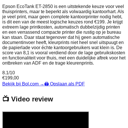
Epson EcoTank ET-2850 is een uitstekende keuze voor veel
thuisprinters, maar te beperkt als volwaardig kantoorhart. Als
je veel print, maar geen complete kantoorprinter nodig hebt,
is dit een van de meest logische keuzes rond €199. Je krijgt
extreem lage printkosten, automatisch dubbelzijdig printen
en een verrassend compacte printer die rustig op je bureau
kan staan. Daar staat tegenover dat hij geen automatische
documentinvoer heeft, kleurprints niet heel snel uitspuugt en
de papierlade voor échte kantoorgebruikers wat klein is. De
score van 8,1 is vooral verdiend door de lage gebruikskosten
en functionaliteit voor thuis, met een duidelijke aftrek voor het
ontbreken van ADF en de trage kleurenprints.
8.1
/10
€
199,00
Bekijk bij Bol.com
→
🖨️ Opslaan als PDF
📺 Video review