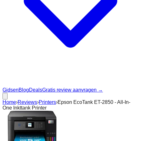
Gidsen
Blog
Deals
Gratis review aanvragen →
Home
›
Reviews
›
Printers
›
Epson EcoTank ET-2850 - All-In-
One Inkttank Printer