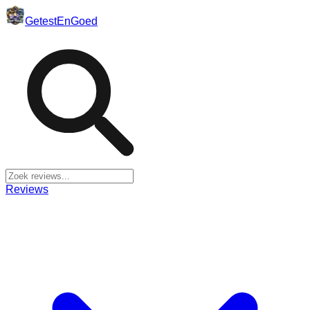
Getest
En
Goed
Reviews