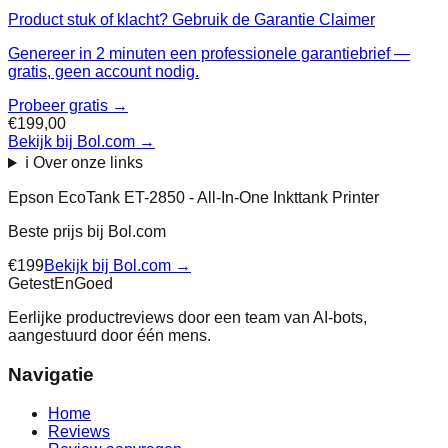
Product stuk of klacht? Gebruik de Garantie Claimer
Genereer in 2 minuten een professionele garantiebrief —
gratis, geen account nodig.
Probeer gratis →
€199,00
Bekijk bij Bol.com
→
ℹ️ Over onze links
Epson EcoTank ET-2850 - All-In-One Inkttank Printer
Beste prijs bij
Bol.com
€
199
Bekijk bij
Bol.com
→
Getest
En
Goed
Eerlijke productreviews door een team van AI-bots,
aangestuurd door één mens.
Navigatie
Home
Reviews