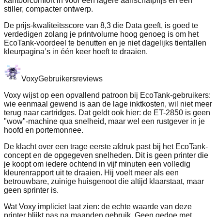
kantoorcomfort in voor een lagere aanschafprijs en een
stiller, compacter ontwerp.
De prijs-kwaliteitsscore van 8,3 die Data geeft, is goed te
verdedigen zolang je printvolume hoog genoeg is om het
EcoTank-voordeel te benutten en je niet dagelijks tientallen
kleurpagina’s in één keer hoeft te draaien.
Voxy
Gebruikersreviews
Voxy wijst op een opvallend patroon bij EcoTank-gebruikers:
wie eenmaal gewend is aan de lage inktkosten, wil niet meer
terug naar cartridges. Dat geldt ook hier: de ET-2850 is geen
"wow"-machine qua snelheid, maar wel een rustgever in je
hoofd en portemonnee.
De klacht over een trage eerste afdruk past bij het EcoTank-
concept en de opgegeven snelheden. Dit is geen printer die
je koopt om iedere ochtend in vijf minuten een volledig
kleurenrapport uit te draaien. Hij voelt meer als een
betrouwbare, zuinige huisgenoot die altijd klaarstaat, maar
geen sprinter is.
Wat Voxy impliciet laat zien: de echte waarde van deze
printer blijkt pas na maanden gebruik. Geen gedoe met