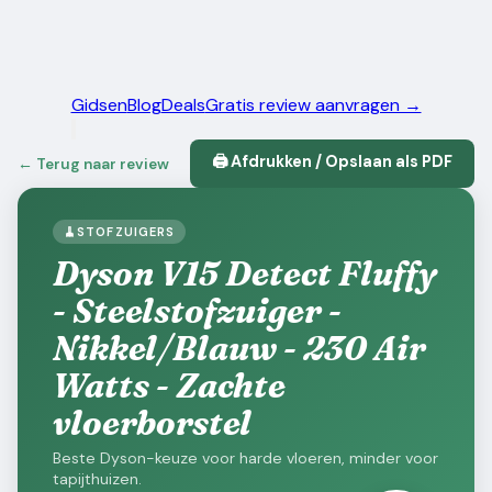
Gidsen
Blog
Deals
Gratis review aanvragen →
🖨️ Afdrukken / Opslaan als PDF
← Terug naar review
🧹
STOFZUIGERS
Dyson V15 Detect Fluffy
- Steelstofzuiger -
Nikkel/Blauw - 230 Air
Watts - Zachte
vloerborstel
Beste Dyson-keuze voor harde vloeren, minder voor
tapijthuizen.