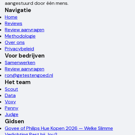
aangestuurd door één mens.
Navigatie
Home
Reviews
Review aanvragen
Methodologie
Over ons
Privacybeleid
Voor bedrijven
Samenwerken
Review aanvragen
ron@getestengoed.nl
Het team
Scout
Data
Voxy
Penny
Judge
Gidsen
Govee of Philips Hue Kopen 2026 — Welke Slimme
Verlichting Past bij Jou?