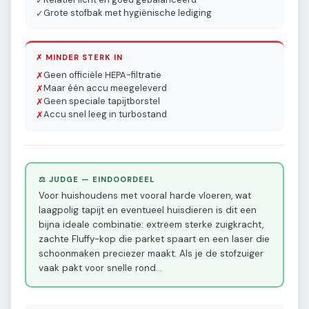
✓
Grote stofbak met hygiënische lediging
✓
✗ MINDER STERK IN
Geen officiële HEPA-filtratie
✗
Maar één accu meegeleverd
✗
Geen speciale tapijtborstel
✗
Accu snel leeg in turbostand
✗
⚖️ JUDGE — EINDOORDEEL
Voor huishoudens met vooral harde vloeren, wat
laagpolig tapijt en eventueel huisdieren is dit een
bijna ideale combinatie: extreem sterke zuigkracht,
zachte Fluffy-kop die parket spaart en een laser die
schoonmaken preciezer maakt. Als je de stofzuiger
vaak pakt voor snelle rond
…