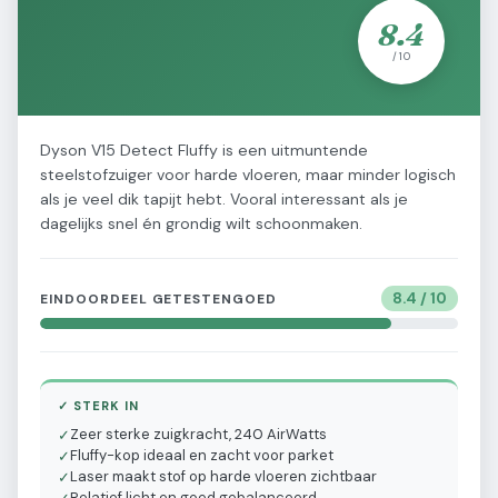
8.4
/ 10
Dyson V15 Detect Fluffy is een uitmuntende
steelstofzuiger voor harde vloeren, maar minder logisch
als je veel dik tapijt hebt. Vooral interessant als je
dagelijks snel én grondig wilt schoonmaken.
8.4
/ 10
EINDOORDEEL GETESTENGOED
✓ STERK IN
Zeer sterke zuigkracht, 240 AirWatts
✓
Fluffy-kop ideaal en zacht voor parket
✓
Laser maakt stof op harde vloeren zichtbaar
✓
Relatief licht en goed gebalanceerd