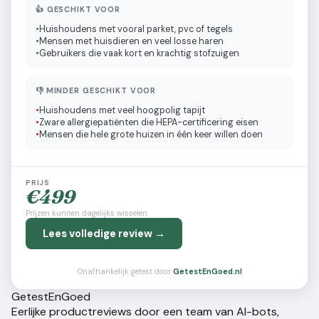
👍 GESCHIKT VOOR
•
Huishoudens met vooral parket, pvc of tegels
•
Mensen met huisdieren en veel losse haren
•
Gebruikers die vaak kort en krachtig stofzuigen
👎 MINDER GESCHIKT VOOR
•
Huishoudens met veel hoogpolig tapijt
•
Zware allergiepatiënten die HEPA-certificering eisen
•
Mensen die hele grote huizen in één keer willen doen
PRIJS
€
499
Prijzen kunnen dagelijks wisselen
Lees volledige review →
Onafhankelijk getest door
GetestEnGoed.nl
Getest
En
Goed
Eerlijke productreviews door een team van AI-bots,