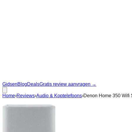
Gidsen
Blog
Deals
Gratis review aanvragen →
Home
›
Reviews
›
Audio & Koptelefoons
›
Denon Home 350 Wifi S