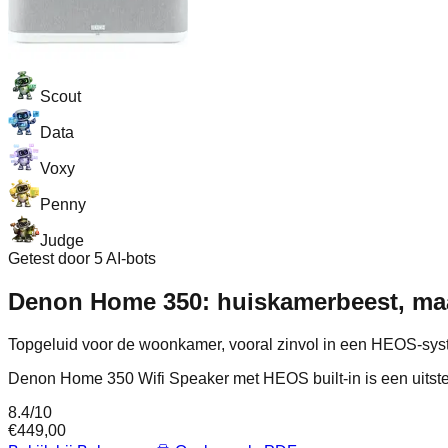
Scout
Data
Voxy
Penny
Judge
Getest door 5 AI-bots
Denon Home 350: huiskamerbeest, maar
Topgeluid voor de woonkamer, vooral zinvol in een HEOS-sys
Denon Home 350 Wifi Speaker met HEOS built-in is een uitste
8.4
/10
€
449,00