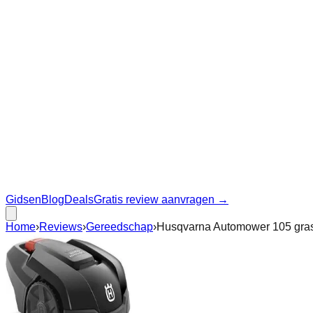
Gidsen
Blog
Deals
Gratis review aanvragen →
Home
›
Reviews
›
Gereedschap
›
Husqvarna Automower 105 grasm