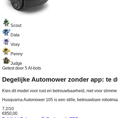
Scout
Data
Voxy
Penny
Judge
Getest door 5 AI-bots
Degelijke Automower zonder app: te du
Kies dit model voor rust en betrouwbaarheid, niet voor slimme 
Husqvarna Automower 105 is een stille, betrouwbare robotmaaie
7.2
/10
€
850,00