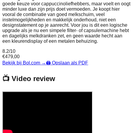
goede keuze voor cappuccinoliefhebbers, maar voelt en oogt
minder luxe dan zijn prijs doet vermoeden. Je koopt hier
vooral de combinatie van goed melkschuim, veel
instelmogelijkheden en makkelijk onderhoud, niet een
designstatement op je aanrecht. Voor jou is dit een logische
upgrade als je nu een simpele filter- of capsulemachine hebt
en dagelijks melkdranken zet, en geen waarde hecht aan
een kleurendisplay of een metalen behuizing.
8.2
/10
€
479,00
Bekijk bij Bol.com
→
🖨️ Opslaan als PDF
📺 Video review