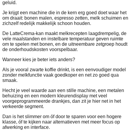
geluid.
Je krijgt een machine die in de kern erg goed doet waar het
om draait: bonen malen, espresso zetten, melk schuimen en
zichzelf redelijk makkelijk schoon houden.
De LatteCrema-kan maakt melkrecepten laagdrempelig, de
vele maalstanden en instelbare temperatuur geven ruimte
om te spelen met bonen, en de uitneembare zetgroep houdt
de onderhoudskosten voorspelbaar.
Wanneer kies je beter iets anders?
Als je vooral zwarte koffie drinkt, is een eenvoudiger model
zonder melkfunctie vaak goedkoper en net zo goed qua
smaak.
Hecht je veel waarde aan een stille machine, een metalen
behuizing en een modern kleurendisplay met veel
voorgeprogrammeerde drankjes, dan zit je hier net in het
verkeerde segment.
Dan is het slimmer om óf door te sparen voor een hogere
klasse, óf te kijken naar alternatieven met meer focus op
afwerking en interface.