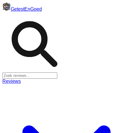
Getest
En
Goed
Reviews