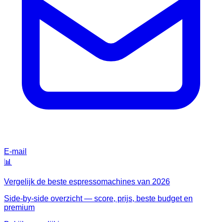
E-mail
📊
Vergelijk de beste
espressomachines
van
2026
Side-by-side overzicht — score, prijs, beste budget en
premium