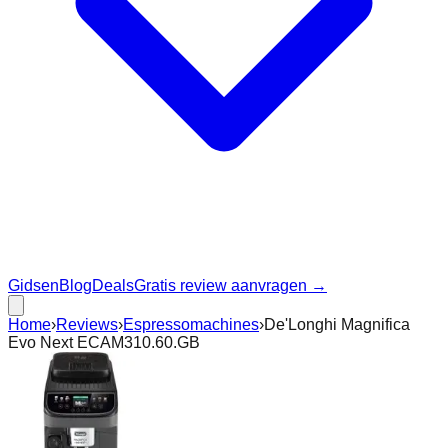
Gidsen
Blog
Deals
Gratis review aanvragen →
Home
›
Reviews
›
Espressomachines
›
De'Longhi Magnifica
Evo Next ECAM310.60.GB