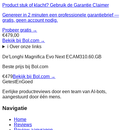
Product stuk of klacht? Gebruik de Garantie Claimer
Genereer in 2 minuten een professionele garantiebrief —
gratis, geen account nodig.
Probeer gratis →
€479,00
Bekijk bij Bol.com
→
ℹ️ Over onze links
De'Longhi Magnifica Evo Next ECAM310.60.GB
Beste prijs bij
Bol.com
€
479
Bekijk bij
Bol.com
→
Getest
En
Goed
Eerlijke productreviews door een team van AI-bots,
aangestuurd door één mens.
Navigatie
Home
Reviews
Review aanvragen