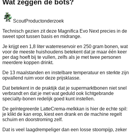
Wat zeggen de bots?
Scout
Productonderzoek
Technisch gezien zit deze Magnifica Evo Next precies in de
sweet spot tussen basis en midrange.
Je krijgt een 1,8 liter waterreservoir en 250 gram bonen, wat
voor de meeste huishoudens betekent dat je maar één keer
per dag hoeft bij te vullen, zelfs als je met twee personen
meerdere koppen drinkt.
De 13 maalstanden en instelbare temperatuur en sterkte zijn
opvallend ruim voor deze prijsklasse.
Dat betekent in de praktijk dat je supermarktbonen niet snel
verbrandt en dat je met wat geduld ook lichtgebrande
specialty-bonen redelijk goed kunt instellen.
De geïntegreerde LatteCrema-melkkan is hier de echte spil:
je klikt de kan erop, kiest een drank en de machine regelt
schuim en doorstroming zelf.
Dat is veel laagdrempeliger dan een losse stoompijp, zeker