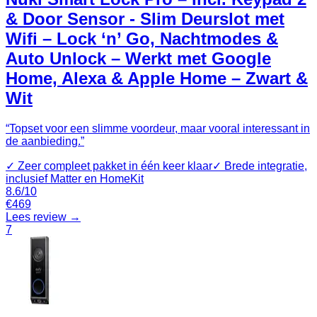
& Door Sensor - Slim Deurslot met
Wifi – Lock ‘n’ Go, Nachtmodes &
Auto Unlock – Werkt met Google
Home, Alexa & Apple Home – Zwart &
Wit
“
Topset voor een slimme voordeur, maar vooral interessant in
de aanbieding.
”
✓
Zeer compleet pakket in één keer klaar
✓
Brede integratie,
inclusief Matter en HomeKit
8.6
/10
€
469
Lees review →
7