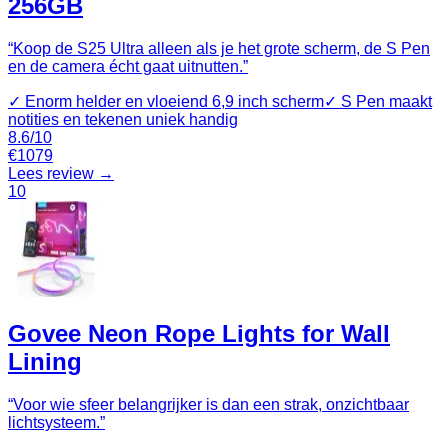
256GB
“
Koop de S25 Ultra alleen als je het grote scherm, de S Pen
en de camera écht gaat uitnutten.
”
✓
Enorm helder en vloeiend 6,9 inch scherm
✓
S Pen maakt
notities en tekenen uniek handig
8.6
/10
€
1079
Lees review →
10
Govee Neon Rope Lights for Wall
Lining
“
Voor wie sfeer belangrijker is dan een strak, onzichtbaar
lichtsysteem.
”