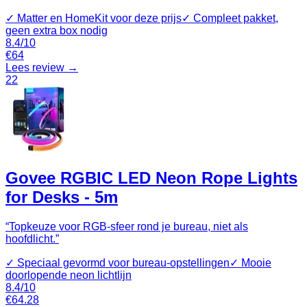
✓
Matter en HomeKit voor deze prijs
✓
Compleet pakket,
geen extra box nodig
8.4
/10
€
64
Lees review →
22
Govee RGBIC LED Neon Rope Lights
for Desks - 5m
“
Topkeuze voor RGB-sfeer rond je bureau, niet als
hoofdlicht.
”
✓
Speciaal gevormd voor bureau-opstellingen
✓
Mooie
doorlopende neon lichtlijn
8.4
/10
€
64.28