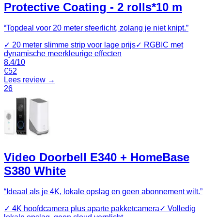
Protective Coating - 2 rolls*10 m
“
Topdeal voor 20 meter sfeerlicht, zolang je niet knipt.
”
✓
20 meter slimme strip voor lage prijs
✓
RGBIC met
dynamische meerkleurige effecten
8.4
/10
€
52
Lees review →
26
Video Doorbell E340 + HomeBase
S380 White
“
Ideaal als je 4K, lokale opslag en geen abonnement wilt.
”
✓
4K hoofdcamera plus aparte pakketcamera
✓
Volledig