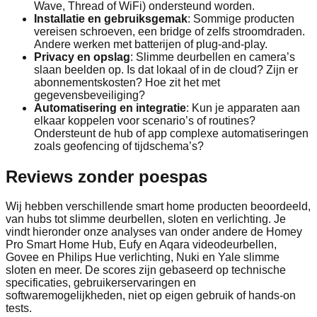
Wave, Thread of WiFi) ondersteund worden.
Installatie en gebruiksgemak
: Sommige producten
vereisen schroeven, een bridge of zelfs stroomdraden.
Andere werken met batterijen of plug-and-play.
Privacy en opslag
: Slimme deurbellen en camera’s
slaan beelden op. Is dat lokaal of in de cloud? Zijn er
abonnementskosten? Hoe zit het met
gegevensbeveiliging?
Automatisering en integratie
: Kun je apparaten aan
elkaar koppelen voor scenario’s of routines?
Ondersteunt de hub of app complexe automatiseringen
zoals geofencing of tijdschema’s?
Reviews zonder poespas
Wij hebben verschillende smart home producten beoordeeld,
van hubs tot slimme deurbellen, sloten en verlichting. Je
vindt hieronder onze analyses van onder andere de Homey
Pro Smart Home Hub, Eufy en Aqara videodeurbellen,
Govee en Philips Hue verlichting, Nuki en Yale slimme
sloten en meer. De scores zijn gebaseerd op technische
specificaties, gebruikerservaringen en
softwaremogelijkheden, niet op eigen gebruik of hands-on
tests.