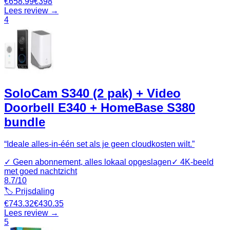
€
658.99
€
398
Lees review →
4
SoloCam S340 (2 pak) + Video
Doorbell E340 + HomeBase S380
bundle
“
Ideale alles-in-één set als je geen cloudkosten wilt.
”
✓
Geen abonnement, alles lokaal opgeslagen
✓
4K-beeld
met goed nachtzicht
8.7
/10
🏷️ Prijsdaling
€
743.32
€
430.35
Lees review →
5