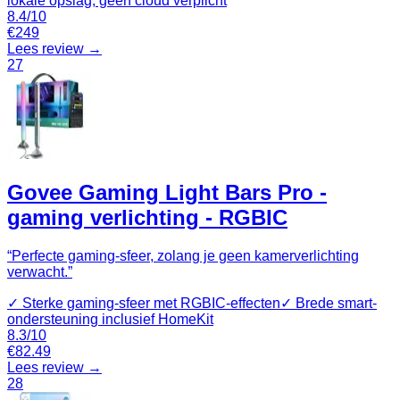
lokale opslag, geen cloud verplicht
8.4
/10
€
249
Lees review →
27
Govee Gaming Light Bars Pro -
gaming verlichting - RGBIC
“
Perfecte gaming-sfeer, zolang je geen kamerverlichting
verwacht.
”
✓
Sterke gaming-sfeer met RGBIC-effecten
✓
Brede smart-
ondersteuning inclusief HomeKit
8.3
/10
€
82.49
Lees review →
28