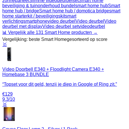
zonnepaneel
Slimme videodeurbelset
Smart home
beveiliging & tuinonderhoud bundel
smart home hub
Smart
home hub / bridge
Smart home hub / domotica bridge
smart
home starterkit / beveiligingskit
smart
verlichting
smartphone
video deurbel
Video deurbel
Video
deurbel met display
Video deurbel set
videodeurbel
📊 Vergelijk alle
131
Smart Home
producten →
Vergelijking: beste
Smart Home
gesorteerd op score
🥇
Video Doorbell E340 + Floodlight Camera E340 +
Homebase 3 BUNDLE
“
Topset voor dit geld, tenzij je diep in Google of Ring zit.
”
€
129
9.3
/10
🥈