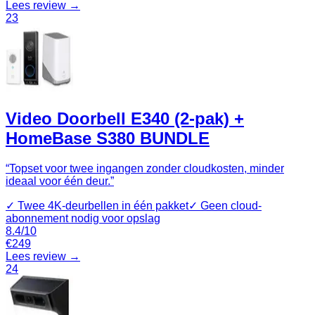
Lees review →
23
Video Doorbell E340 (2-pak) +
HomeBase S380 BUNDLE
“
Topset voor twee ingangen zonder cloudkosten, minder
ideaal voor één deur.
”
✓
Twee 4K-deurbellen in één pakket
✓
Geen cloud-
abonnement nodig voor opslag
8.4
/10
€
249
Lees review →
24