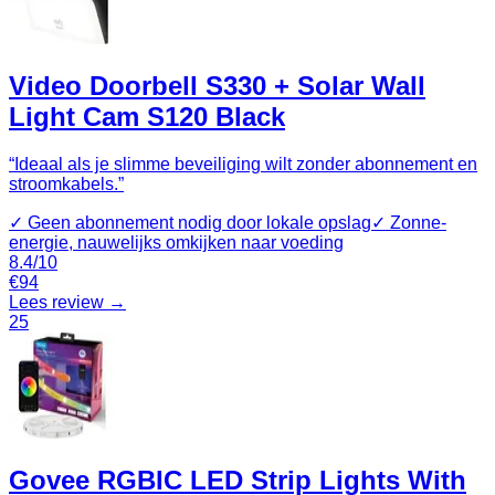
Video Doorbell S330 + Solar Wall
Light Cam S120 Black
“
Ideaal als je slimme beveiliging wilt zonder abonnement en
stroomkabels.
”
✓
Geen abonnement nodig door lokale opslag
✓
Zonne-
energie, nauwelijks omkijken naar voeding
8.4
/10
€
94
Lees review →
25
Govee RGBIC LED Strip Lights With