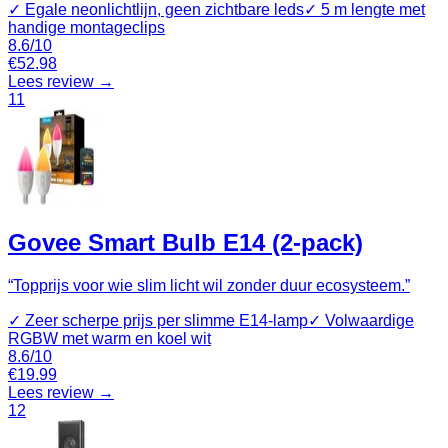
✓
Egale neonlichtlijn, geen zichtbare leds
✓
5 m lengte met
handige montageclips
8.6
/10
€
52.98
Lees review →
11
Govee Smart Bulb E14 (2-pack)
“
Topprijs voor wie slim licht wil zonder duur ecosysteem.
”
✓
Zeer scherpe prijs per slimme E14-lamp
✓
Volwaardige
RGBW met warm en koel wit
8.6
/10
€
19.99
Lees review →
12