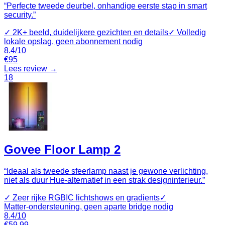
“
Perfecte tweede deurbel, onhandige eerste stap in smart
security.
”
✓
2K+ beeld, duidelijkere gezichten en details
✓
Volledig
lokale opslag, geen abonnement nodig
8.4
/10
€
95
Lees review →
18
Govee Floor Lamp 2
“
Ideaal als tweede sfeerlamp naast je gewone verlichting,
niet als duur Hue‑alternatief in een strak designinterieur.
”
✓
Zeer rijke RGBIC lichtshows en gradients
✓
Matter‑ondersteuning, geen aparte bridge nodig
8.4
/10
€
59.99