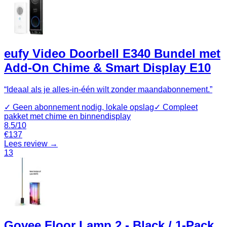
eufy Video Doorbell E340 Bundel met
Add-On Chime & Smart Display E10
“
Ideaal als je alles-in-één wilt zonder maandabonnement.
”
✓
Geen abonnement nodig, lokale opslag
✓
Compleet
pakket met chime en binnendisplay
8.5
/10
€
137
Lees review →
13
Govee Floor Lamp 2 - Black / 1-Pack