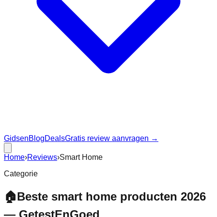
Gidsen
Blog
Deals
Gratis review aanvragen →
Home
›
Reviews
›
Smart Home
Categorie
🏠
Beste smart home producten 2026
— GetestEnGoed