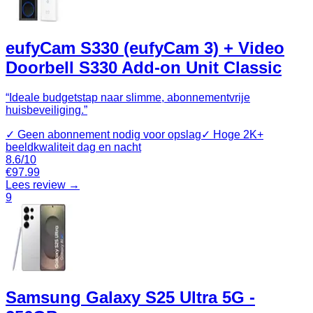
eufyCam S330 (eufyCam 3) + Video
Doorbell S330 Add-on Unit Classic
“
Ideale budgetstap naar slimme, abonnementvrije
huisbeveiliging.
”
✓
Geen abonnement nodig voor opslag
✓
Hoge 2K+
beeldkwaliteit dag en nacht
8.6
/10
€
97.99
Lees review →
9
Samsung Galaxy S25 Ultra 5G -