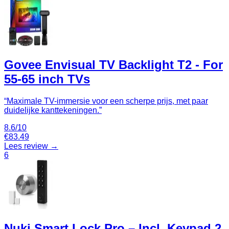
Govee Envisual TV Backlight T2 - For
55-65 inch TVs
“
Maximale TV-immersie voor een scherpe prijs, met paar
duidelijke kanttekeningen.
”
8.6
/10
€
83.49
Lees review →
6
Nuki Smart Lock Pro – Incl. Keypad 2