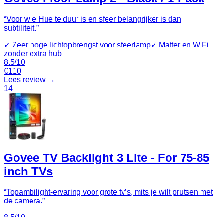
“
Voor wie Hue te duur is en sfeer belangrijker is dan
subtiliteit.
”
✓
Zeer hoge lichtopbrengst voor sfeerlamp
✓
Matter en WiFi
zonder extra hub
8.5
/10
€
110
Lees review →
14
Govee TV Backlight 3 Lite - For 75-85
inch TVs
“
Topambilight-ervaring voor grote tv’s, mits je wilt prutsen met
de camera.
”