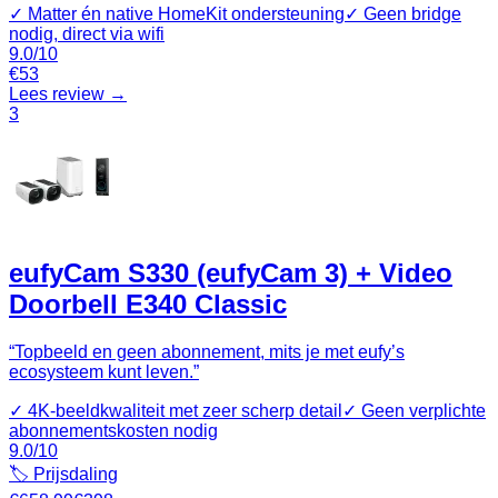
✓
Matter én native HomeKit ondersteuning
✓
Geen bridge
nodig, direct via wifi
9.0
/10
€
53
Lees review →
3
eufyCam S330 (eufyCam 3) + Video
Doorbell E340 Classic
“
Topbeeld en geen abonnement, mits je met eufy’s
ecosysteem kunt leven.
”
✓
4K‑beeldkwaliteit met zeer scherp detail
✓
Geen verplichte
abonnementskosten nodig
9.0
/10
🏷️ Prijsdaling