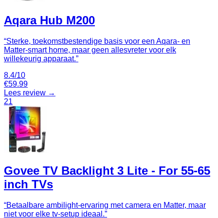
Aqara Hub M200
“
Sterke, toekomstbestendige basis voor een Aqara- en
Matter-smart home, maar geen allesvreter voor elk
willekeurig apparaat.
”
8.4
/10
€
59.99
Lees review →
21
Govee TV Backlight 3 Lite - For 55-65
inch TVs
“
Betaalbare ambilight-ervaring met camera en Matter, maar
niet voor elke tv-setup ideaal.
”