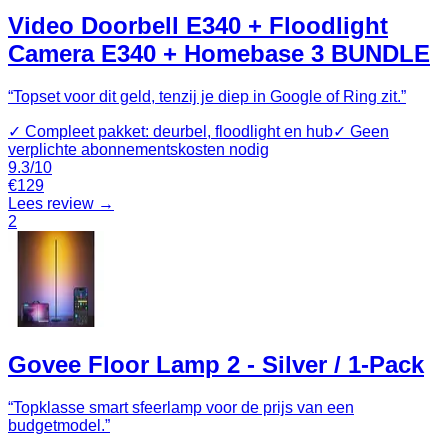
Video Doorbell E340 + Floodlight
Camera E340 + Homebase 3 BUNDLE
“
Topset voor dit geld, tenzij je diep in Google of Ring zit.
”
✓
Compleet pakket: deurbel, floodlight en hub
✓
Geen
verplichte abonnementskosten nodig
9.3
/10
€
129
Lees review →
2
Govee Floor Lamp 2 - Silver / 1-Pack
“
Topklasse smart sfeerlamp voor de prijs van een
budgetmodel.
”