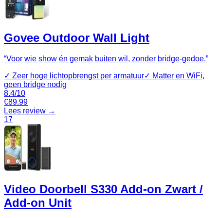
Govee Outdoor Wall Light
“
Voor wie show én gemak buiten wil, zonder bridge-gedoe.
”
✓
Zeer hoge lichtopbrengst per armatuur
✓
Matter en WiFi,
geen bridge nodig
8.4
/10
€
89.99
Lees review →
17
Video Doorbell S330 Add-on Zwart /
Add-on Unit