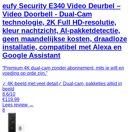
eufy Security E340 Video Deurbel –
Video Doorbell - Dual-Cam
technologie, 2K Full HD-resolutie,
kleur nachtzicht, AI-pakketdetectie,
geen maandelijkse kosten, draadloze
installatie, compatibel met Alexa en
Google Assistant
“
Premium 4K dual-cam zonder abonnement, mits je wifi en
voeding op orde zijn.
”
✓
4K-beeld met veel detail
✓
Dual-cam, pakketjes altijd in
beeld
8.6
/10
€
119.99
Lees review →
8