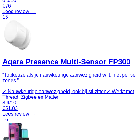
8.5
/10
€
76
Lees review →
15
Aqara Presence Multi-Sensor FP300
“
Topkeuze als je nauwkeurige aanwezigheid wilt, niet per se
zones.
”
✓
Nauwkeurige aanwezigheid, ook bij stilzitten
✓
Werkt met
Thread, Zigbee en Matter
8.4
/10
€
51.83
Lees review →
16