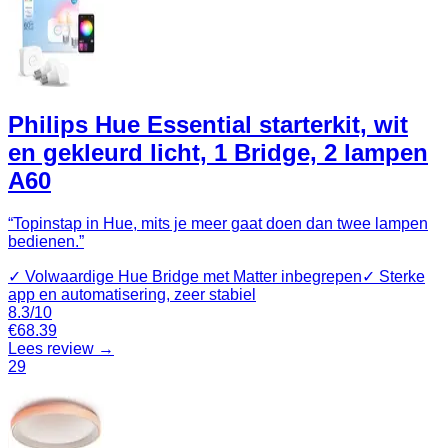
Philips Hue Essential starterkit, wit
en gekleurd licht, 1 Bridge, 2 lampen
A60
“
Topinstap in Hue, mits je meer gaat doen dan twee lampen
bedienen.
”
✓
Volwaardige Hue Bridge met Matter inbegrepen
✓
Sterke
app en automatisering, zeer stabiel
8.3
/10
€
68.39
Lees review →
29