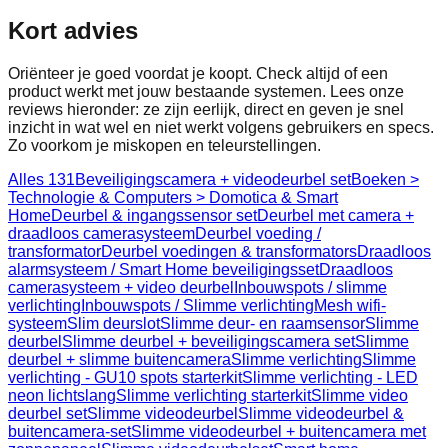
Kort advies
Oriënteer je goed voordat je koopt. Check altijd of een
product werkt met jouw bestaande systemen. Lees onze
reviews hieronder: ze zijn eerlijk, direct en geven je snel
inzicht in wat wel en niet werkt volgens gebruikers en specs.
Zo voorkom je miskopen en teleurstellingen.
Alles
131
Beveiligingscamera + videodeurbel set
Boeken >
Technologie & Computers > Domotica & Smart
Home
Deurbel & ingangssensor set
Deurbel met camera +
draadloos camerasysteem
Deurbel voeding /
transformator
Deurbel voedingen & transformators
Draadloos
alarmsysteem / Smart Home beveiligingsset
Draadloos
camerasysteem + video deurbel
Inbouwspots / slimme
verlichting
Inbouwspots / Slimme verlichting
Mesh wifi-
systeem
Slim deurslot
Slimme deur- en raamsensor
Slimme
deurbel
Slimme deurbel + beveiligingscamera set
Slimme
deurbel + slimme buitencamera
Slimme verlichting
Slimme
verlichting - GU10 spots starterkit
Slimme verlichting - LED
neon lichtslang
Slimme verlichting starterkit
Slimme video
deurbel set
Slimme videodeurbel
Slimme videodeurbel &
buitencamera-set
Slimme videodeurbel + buitencamera met