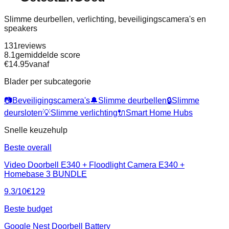
Slimme deurbellen, verlichting, beveiligingscamera's en
speakers
131
reviews
8.1
gemiddelde score
€
14.95
vanaf
Blader per subcategorie
📷
Beveiligingscamera's
🔔
Slimme deurbellen
🔒
Slimme
deursloten
💡
Slimme verlichting
🔌
Smart Home Hubs
Snelle keuzehulp
Beste overall
Video Doorbell E340 + Floodlight Camera E340 +
Homebase 3 BUNDLE
9.3
/10
€
129
Beste budget
Google Nest Doorbell Battery