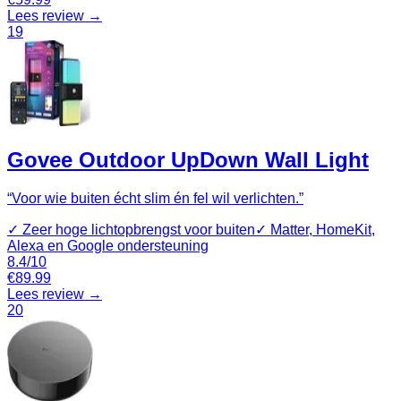
Lees review →
19
Govee Outdoor UpDown Wall Light
“
Voor wie buiten écht slim én fel wil verlichten.
”
✓
Zeer hoge lichtopbrengst voor buiten
✓
Matter, HomeKit,
Alexa en Google ondersteuning
8.4
/10
€
89.99
Lees review →
20