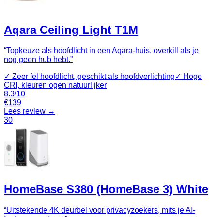
Aqara Ceiling Light T1M
“
Topkeuze als hoofdlicht in een Aqara-huis, overkill als je
nog geen hub hebt.
”
✓
Zeer fel hoofdlicht, geschikt als hoofdverlichting
✓
Hoge
CRI, kleuren ogen natuurlijker
8.3
/10
€
139
Lees review →
30
HomeBase S380 (HomeBase 3) White
“
Uitstekende 4K deurbel voor privacyzoekers, mits je AI-