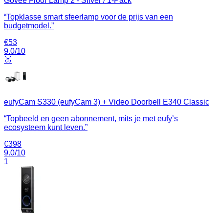
Govee Floor Lamp 2 - Silver / 1-Pack
“
Topklasse smart sfeerlamp voor de prijs van een
budgetmodel.
”
€
53
9.0
/10
🥉
eufyCam S330 (eufyCam 3) + Video Doorbell E340 Classic
“
Topbeeld en geen abonnement, mits je met eufy’s
ecosysteem kunt leven.
”
€
398
9.0
/10
1