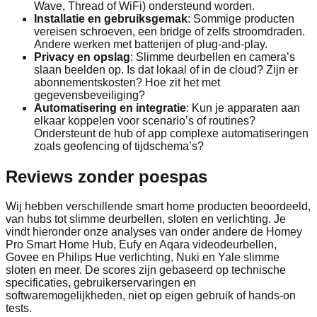
Wave, Thread of WiFi) ondersteund worden.
Installatie en gebruiksgemak
: Sommige producten
vereisen schroeven, een bridge of zelfs stroomdraden.
Andere werken met batterijen of plug-and-play.
Privacy en opslag
: Slimme deurbellen en camera’s
slaan beelden op. Is dat lokaal of in de cloud? Zijn er
abonnementskosten? Hoe zit het met
gegevensbeveiliging?
Automatisering en integratie
: Kun je apparaten aan
elkaar koppelen voor scenario’s of routines?
Ondersteunt de hub of app complexe automatiseringen
zoals geofencing of tijdschema’s?
Reviews zonder poespas
Wij hebben verschillende smart home producten beoordeeld,
van hubs tot slimme deurbellen, sloten en verlichting. Je
vindt hieronder onze analyses van onder andere de Homey
Pro Smart Home Hub, Eufy en Aqara videodeurbellen,
Govee en Philips Hue verlichting, Nuki en Yale slimme
sloten en meer. De scores zijn gebaseerd op technische
specificaties, gebruikerservaringen en
softwaremogelijkheden, niet op eigen gebruik of hands-on
tests.