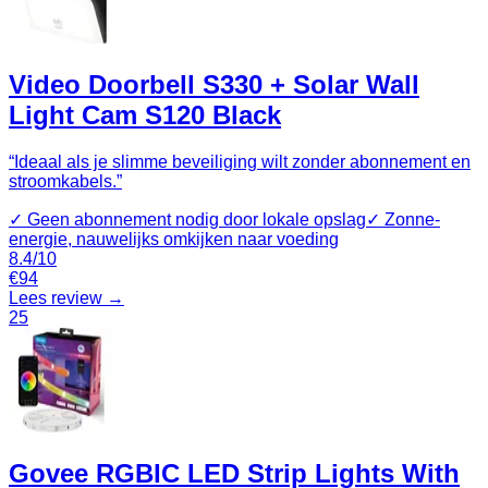
Video Doorbell S330 + Solar Wall
Light Cam S120 Black
“
Ideaal als je slimme beveiliging wilt zonder abonnement en
stroomkabels.
”
✓
Geen abonnement nodig door lokale opslag
✓
Zonne-
energie, nauwelijks omkijken naar voeding
8.4
/10
€
94
Lees review →
25
Govee RGBIC LED Strip Lights With