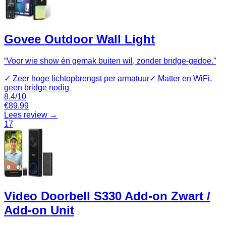
Govee Outdoor Wall Light
“
Voor wie show én gemak buiten wil, zonder bridge-gedoe.
”
✓
Zeer hoge lichtopbrengst per armatuur
✓
Matter en WiFi,
geen bridge nodig
8.4
/10
€
89.99
Lees review →
17
Video Doorbell S330 Add-on Zwart /
Add-on Unit