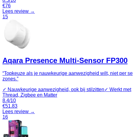
8.5
/10
€
76
Lees review →
15
Aqara Presence Multi-Sensor FP300
“
Topkeuze als je nauwkeurige aanwezigheid wilt, niet per se
zones.
”
✓
Nauwkeurige aanwezigheid, ook bij stilzitten
✓
Werkt met
Thread, Zigbee en Matter
8.4
/10
€
51.83
Lees review →
16