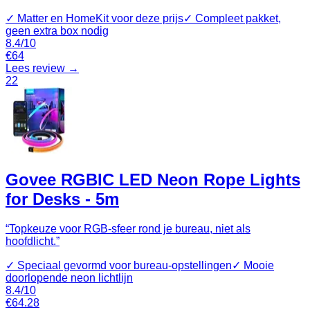
✓
Matter en HomeKit voor deze prijs
✓
Compleet pakket,
geen extra box nodig
8.4
/10
€
64
Lees review →
22
Govee RGBIC LED Neon Rope Lights
for Desks - 5m
“
Topkeuze voor RGB-sfeer rond je bureau, niet als
hoofdlicht.
”
✓
Speciaal gevormd voor bureau-opstellingen
✓
Mooie
doorlopende neon lichtlijn
8.4
/10
€
64.28