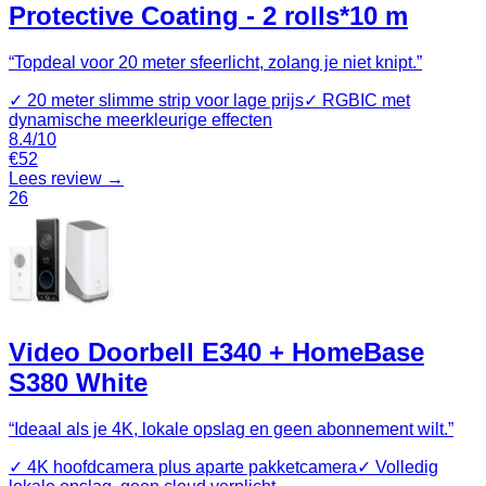
Protective Coating - 2 rolls*10 m
“
Topdeal voor 20 meter sfeerlicht, zolang je niet knipt.
”
✓
20 meter slimme strip voor lage prijs
✓
RGBIC met
dynamische meerkleurige effecten
8.4
/10
€
52
Lees review →
26
Video Doorbell E340 + HomeBase
S380 White
“
Ideaal als je 4K, lokale opslag en geen abonnement wilt.
”
✓
4K hoofdcamera plus aparte pakketcamera
✓
Volledig