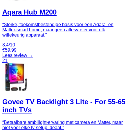
Aqara Hub M200
“
Sterke, toekomstbestendige basis voor een Aqara- en
Matter-smart home, maar geen allesvreter voor elk
willekeurig apparaat.
”
8.4
/10
€
59.99
Lees review →
21
Govee TV Backlight 3 Lite - For 55-65
inch TVs
“
Betaalbare ambilight-ervaring met camera en Matter, maar
niet voor elke tv-setup ideaal.
”