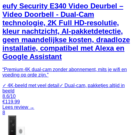
eufy Security E340 Video Deurbel –
Video Doorbell - Dual-Cam
technologie, 2K Full HD-resolutie,
kleur nachtzicht, AI-pakketdetectie,
geen maandelijkse kosten, draadloze
installatie, compatibel met Alexa en
Google Assistant
“
Premium 4K dual-cam zonder abonnement, mits je wifi en
voeding op orde zijn.
”
✓
4K-beeld met veel detail
✓
Dual-cam, pakketjes altijd in
beeld
8.6
/10
€
119.99
Lees review →
8