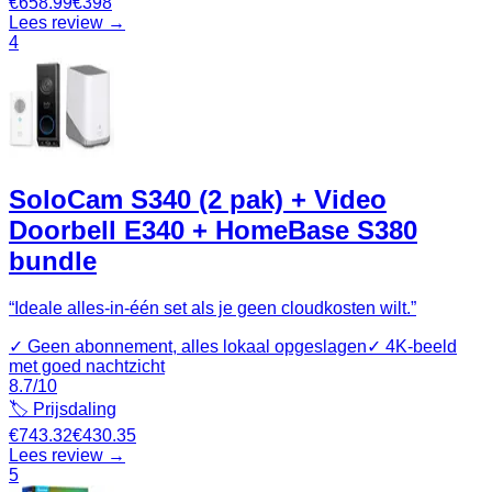
€
658.99
€
398
Lees review →
4
SoloCam S340 (2 pak) + Video
Doorbell E340 + HomeBase S380
bundle
“
Ideale alles-in-één set als je geen cloudkosten wilt.
”
✓
Geen abonnement, alles lokaal opgeslagen
✓
4K-beeld
met goed nachtzicht
8.7
/10
🏷️ Prijsdaling
€
743.32
€
430.35
Lees review →
5