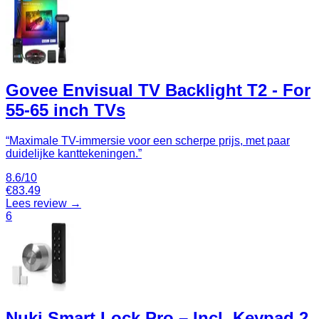
Govee Envisual TV Backlight T2 - For
55-65 inch TVs
“
Maximale TV-immersie voor een scherpe prijs, met paar
duidelijke kanttekeningen.
”
8.6
/10
€
83.49
Lees review →
6
Nuki Smart Lock Pro – Incl. Keypad 2