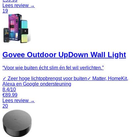
Lees review →
19
Govee Outdoor UpDown Wall Light
“
Voor wie buiten écht slim én fel wil verlichten.
”
✓
Zeer hoge lichtopbrengst voor buiten
✓
Matter, HomeKit,
Alexa en Google ondersteuning
8.4
/10
€
89.99
Lees review →
20