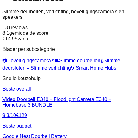
Slimme deurbellen, verlichting, beveiligingscamera's en
speakers
131
reviews
8.1
gemiddelde score
€
14.95
vanaf
Blader per subcategorie
📷
Beveiligingscamera's
🔔
Slimme deurbellen
🔒
Slimme
deursloten
💡
Slimme verlichting
🔌
Smart Home Hubs
Snelle keuzehulp
Beste overall
Video Doorbell E340 + Floodlight Camera E340 +
Homebase 3 BUNDLE
9.3
/10
€
129
Beste budget
Google Nest Doorbell Battery