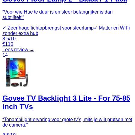
“
Voor wie Hue te duur is en sfeer belangrijker is dan
subtiliteit.
”
✓
Zeer hoge lichtopbrengst voor sfeerlamp
✓
Matter en WiFi
zonder extra hub
8.5
/10
€
110
Lees review →
14
Govee TV Backlight 3 Lite - For 75-85
inch TVs
“
Topambilight-ervaring voor grote tv’s, mits je wilt prutsen met
de camera.
”