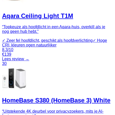
Aqara Ceiling Light T1M
“
Topkeuze als hoofdlicht in een Aqara-huis, overkill als je
nog geen hub hebt.
”
✓
Zeer fel hoofdlicht, geschikt als hoofdverlichting
✓
Hoge
CRI, kleuren ogen natuurlijker
8.3
/10
€
139
Lees review →
30
HomeBase S380 (HomeBase 3) White
“
Uitstekende 4K deurbel voor privacyzoekers, mits je AI-