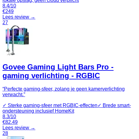
lokale opslag, geen cloud verplicht
8.4
/10
€
249
Lees review →
27
Govee Gaming Light Bars Pro -
gaming verlichting - RGBIC
“
Perfecte gaming-sfeer, zolang je geen kamerverlichting
verwacht.
”
✓
Sterke gaming-sfeer met RGBIC-effecten
✓
Brede smart-
ondersteuning inclusief HomeKit
8.3
/10
€
82.49
Lees review →
28