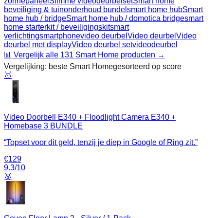
zonnepaneel
Slimme videodeurbelset
Smart home
beveiliging & tuinonderhoud bundel
smart home hub
Smart
home hub / bridge
Smart home hub / domotica bridge
smart
home starterkit / beveiligingskit
smart
verlichting
smartphone
video deurbel
Video deurbel
Video
deurbel met display
Video deurbel set
videodeurbel
📊 Vergelijk alle
131
Smart Home
producten →
Vergelijking: beste
Smart Home
gesorteerd op score
🥇
Video Doorbell E340 + Floodlight Camera E340 +
Homebase 3 BUNDLE
“
Topset voor dit geld, tenzij je diep in Google of Ring zit.
”
€
129
9.3
/10
🥈