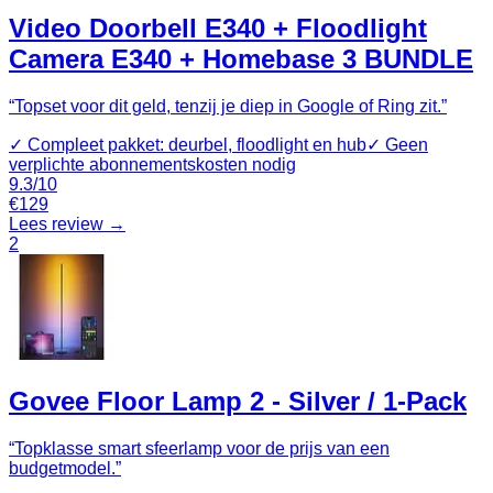
Video Doorbell E340 + Floodlight
Camera E340 + Homebase 3 BUNDLE
“
Topset voor dit geld, tenzij je diep in Google of Ring zit.
”
✓
Compleet pakket: deurbel, floodlight en hub
✓
Geen
verplichte abonnementskosten nodig
9.3
/10
€
129
Lees review →
2
Govee Floor Lamp 2 - Silver / 1-Pack
“
Topklasse smart sfeerlamp voor de prijs van een
budgetmodel.
”