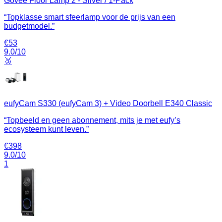
Govee Floor Lamp 2 - Silver / 1-Pack
“
Topklasse smart sfeerlamp voor de prijs van een
budgetmodel.
”
€
53
9.0
/10
🥉
eufyCam S330 (eufyCam 3) + Video Doorbell E340 Classic
“
Topbeeld en geen abonnement, mits je met eufy’s
ecosysteem kunt leven.
”
€
398
9.0
/10
1