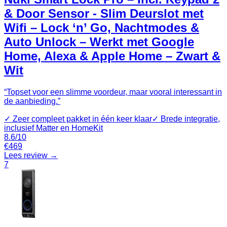
& Door Sensor - Slim Deurslot met
Wifi – Lock ‘n’ Go, Nachtmodes &
Auto Unlock – Werkt met Google
Home, Alexa & Apple Home – Zwart &
Wit
“
Topset voor een slimme voordeur, maar vooral interessant in
de aanbieding.
”
✓
Zeer compleet pakket in één keer klaar
✓
Brede integratie,
inclusief Matter en HomeKit
8.6
/10
€
469
Lees review →
7