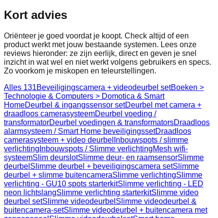
Kort advies
Oriënteer je goed voordat je koopt. Check altijd of een
product werkt met jouw bestaande systemen. Lees onze
reviews hieronder: ze zijn eerlijk, direct en geven je snel
inzicht in wat wel en niet werkt volgens gebruikers en specs.
Zo voorkom je miskopen en teleurstellingen.
Alles
131
Beveiligingscamera + videodeurbel set
Boeken >
Technologie & Computers > Domotica & Smart
Home
Deurbel & ingangssensor set
Deurbel met camera +
draadloos camerasysteem
Deurbel voeding /
transformator
Deurbel voedingen & transformators
Draadloos
alarmsysteem / Smart Home beveiligingsset
Draadloos
camerasysteem + video deurbel
Inbouwspots / slimme
verlichting
Inbouwspots / Slimme verlichting
Mesh wifi-
systeem
Slim deurslot
Slimme deur- en raamsensor
Slimme
deurbel
Slimme deurbel + beveiligingscamera set
Slimme
deurbel + slimme buitencamera
Slimme verlichting
Slimme
verlichting - GU10 spots starterkit
Slimme verlichting - LED
neon lichtslang
Slimme verlichting starterkit
Slimme video
deurbel set
Slimme videodeurbel
Slimme videodeurbel &
buitencamera-set
Slimme videodeurbel + buitencamera met