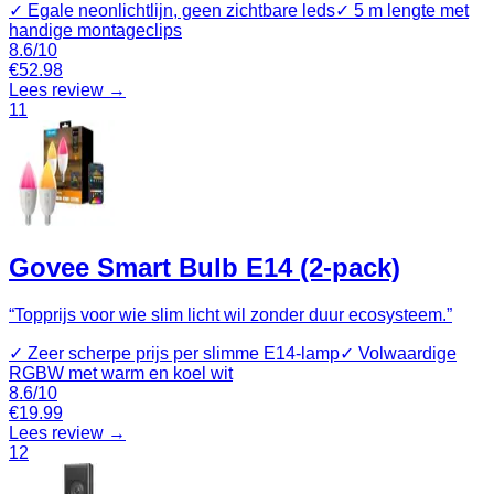
✓
Egale neonlichtlijn, geen zichtbare leds
✓
5 m lengte met
handige montageclips
8.6
/10
€
52.98
Lees review →
11
Govee Smart Bulb E14 (2-pack)
“
Topprijs voor wie slim licht wil zonder duur ecosysteem.
”
✓
Zeer scherpe prijs per slimme E14-lamp
✓
Volwaardige
RGBW met warm en koel wit
8.6
/10
€
19.99
Lees review →
12