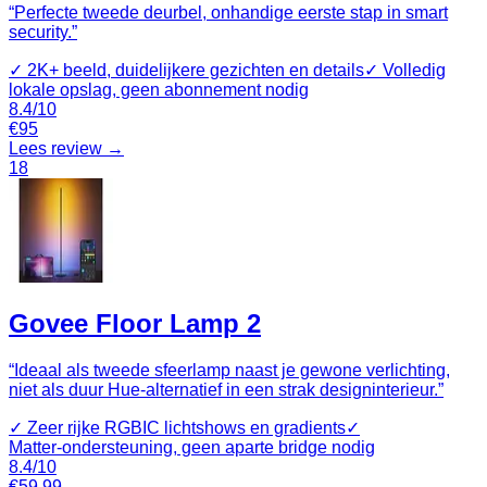
“
Perfecte tweede deurbel, onhandige eerste stap in smart
security.
”
✓
2K+ beeld, duidelijkere gezichten en details
✓
Volledig
lokale opslag, geen abonnement nodig
8.4
/10
€
95
Lees review →
18
Govee Floor Lamp 2
“
Ideaal als tweede sfeerlamp naast je gewone verlichting,
niet als duur Hue‑alternatief in een strak designinterieur.
”
✓
Zeer rijke RGBIC lichtshows en gradients
✓
Matter‑ondersteuning, geen aparte bridge nodig
8.4
/10
€
59.99