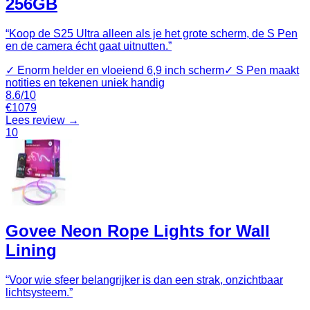
256GB
“
Koop de S25 Ultra alleen als je het grote scherm, de S Pen
en de camera écht gaat uitnutten.
”
✓
Enorm helder en vloeiend 6,9 inch scherm
✓
S Pen maakt
notities en tekenen uniek handig
8.6
/10
€
1079
Lees review →
10
Govee Neon Rope Lights for Wall
Lining
“
Voor wie sfeer belangrijker is dan een strak, onzichtbaar
lichtsysteem.
”