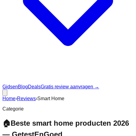
Gidsen
Blog
Deals
Gratis review aanvragen →
Home
›
Reviews
›
Smart Home
Categorie
🏠
Beste smart home producten 2026
— GetestEnGoed