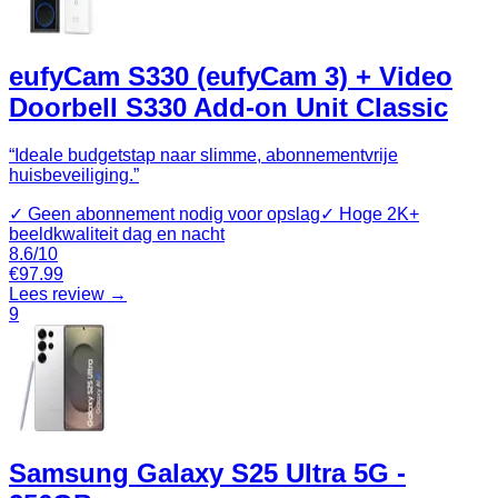
eufyCam S330 (eufyCam 3) + Video
Doorbell S330 Add-on Unit Classic
“
Ideale budgetstap naar slimme, abonnementvrije
huisbeveiliging.
”
✓
Geen abonnement nodig voor opslag
✓
Hoge 2K+
beeldkwaliteit dag en nacht
8.6
/10
€
97.99
Lees review →
9
Samsung Galaxy S25 Ultra 5G -