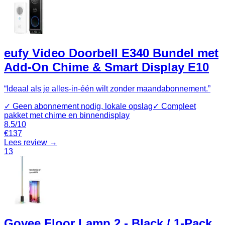
eufy Video Doorbell E340 Bundel met
Add-On Chime & Smart Display E10
“
Ideaal als je alles-in-één wilt zonder maandabonnement.
”
✓
Geen abonnement nodig, lokale opslag
✓
Compleet
pakket met chime en binnendisplay
8.5
/10
€
137
Lees review →
13
Govee Floor Lamp 2 - Black / 1-Pack