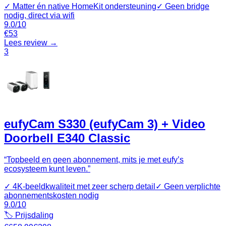
✓
Matter én native HomeKit ondersteuning
✓
Geen bridge
nodig, direct via wifi
9.0
/10
€
53
Lees review →
3
eufyCam S330 (eufyCam 3) + Video
Doorbell E340 Classic
“
Topbeeld en geen abonnement, mits je met eufy’s
ecosysteem kunt leven.
”
✓
4K‑beeldkwaliteit met zeer scherp detail
✓
Geen verplichte
abonnementskosten nodig
9.0
/10
🏷️ Prijsdaling