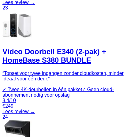
Lees review →
23
Video Doorbell E340 (2-pak) +
HomeBase S380 BUNDLE
“
Topset voor twee ingangen zonder cloudkosten, minder
ideaal voor één deur.
”
✓
Twee 4K-deurbellen in één pakket
✓
Geen cloud-
abonnement nodig voor opslag
8.4
/10
€
249
Lees review →
24