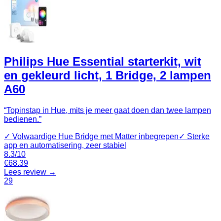
Philips Hue Essential starterkit, wit
en gekleurd licht, 1 Bridge, 2 lampen
A60
“
Topinstap in Hue, mits je meer gaat doen dan twee lampen
bedienen.
”
✓
Volwaardige Hue Bridge met Matter inbegrepen
✓
Sterke
app en automatisering, zeer stabiel
8.3
/10
€
68.39
Lees review →
29