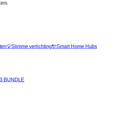
kers
ten
💡
Slimme verlichting
🔌
Smart Home Hubs
e 3 BUNDLE