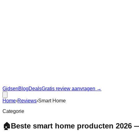
Gidsen
Blog
Deals
Gratis review aanvragen →
Home
›
Reviews
›
Smart Home
Categorie
🏠
Beste smart home producten 2026