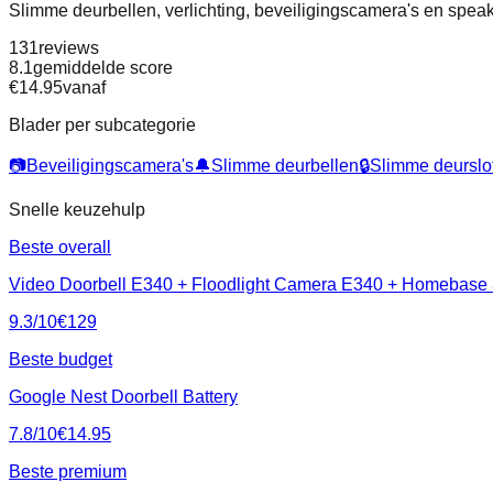
Slimme deurbellen, verlichting, beveiligingscamera's en spea
131
reviews
8.1
gemiddelde score
€
14.95
vanaf
Blader per subcategorie
📷
Beveiligingscamera's
🔔
Slimme deurbellen
🔒
Slimme deurslo
Snelle keuzehulp
Beste overall
Video Doorbell E340 + Floodlight Camera E340 + Homebas
9.3
/10
€
129
Beste budget
Google Nest Doorbell Battery
7.8
/10
€
14.95
Beste premium