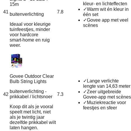
kleur- en lichteffecten
15m
✓
Warm wit én kleur in
41
7.8
buitenverlichting
één set
✓
Govee app met veel
Ideaal voor kleurige
scènes
tuinfeestjes, minder
voor hardcore
smart‑home en ruig
weer.
Govee Outdoor Clear
✓
Lange verlichte
Bulb String Lights
lengte van 14,63 meter
buitenverlichting -
✓
Zeer uitgebreide
42
7.3
prikkabel / lichtsnoer
Govee‑app met scènes
✓
Muziekreactie voor
Koop dit als je vooral
feestjes en sfeer
speelt met licht, niet
als je twintig jaar
dezelfde prikkabel wilt
laten hangen.