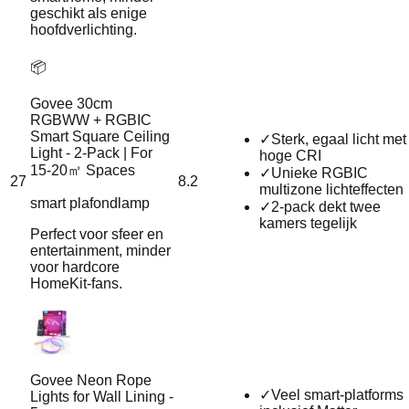
geschikt als enige
hoofdverlichting.
📦
Govee 30cm
RGBWW + RGBIC
Smart Square Ceiling
✓
Sterk, egaal licht met
Light - 2-Pack | For
hoge CRI
15-20㎡ Spaces
✓
Unieke RGBIC
27
8.2
multizone lichteffecten
smart plafondlamp
✓
2-pack dekt twee
kamers tegelijk
Perfect voor sfeer en
entertainment, minder
voor hardcore
HomeKit-fans.
Govee Neon Rope
✓
Veel smart-platforms
Lights for Wall Lining -