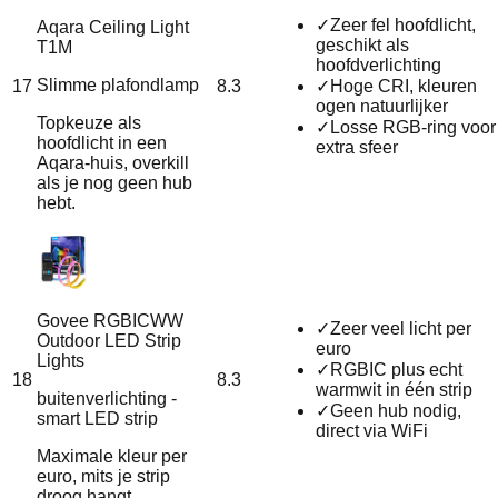
✓
Zeer fel hoofdlicht,
Aqara Ceiling Light
geschikt als
T1M
hoofdverlichting
Slimme plafondlamp
17
8.3
✓
Hoge CRI, kleuren
ogen natuurlijker
Topkeuze als
✓
Losse RGB-ring voor
hoofdlicht in een
extra sfeer
Aqara-huis, overkill
als je nog geen hub
hebt.
Govee RGBICWW
✓
Zeer veel licht per
Outdoor LED Strip
euro
Lights
✓
RGBIC plus echt
18
8.3
warmwit in één strip
buitenverlichting -
✓
Geen hub nodig,
smart LED strip
direct via WiFi
Maximale kleur per
euro, mits je strip
droog hangt.