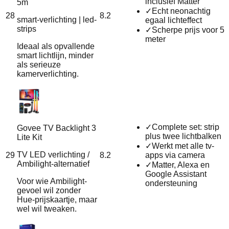
inclusief Matter
5m
✓
Echt neonachtig
28
8.2
smart-verlichting | led-
egaal lichteffect
strips
✓
Scherpe prijs voor 5
meter
Ideaal als opvallende
smart lichtlijn, minder
als serieuze
kamerverlichting.
✓
Complete set: strip
Govee TV Backlight 3
plus twee lichtbalken
Lite Kit
✓
Werkt met alle tv-
TV LED verlichting /
29
8.2
apps via camera
Ambilight-alternatief
✓
Matter, Alexa en
Google Assistant
Voor wie Ambilight-
ondersteuning
gevoel wil zonder
Hue-prijskaartje, maar
wel wil tweaken.