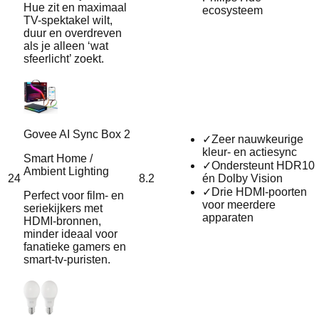
Hue zit en maximaal
ecosysteem
TV-spektakel wilt,
duur en overdreven
als je alleen ‘wat
sfeerlicht’ zoekt.
Govee AI Sync Box 2
✓
Zeer nauwkeurige
kleur- en actiesync
Smart Home /
✓
Ondersteunt HDR10
Ambient Lighting
24
8.2
én Dolby Vision
✓
Drie HDMI-poorten
Perfect voor film- en
voor meerdere
seriekijkers met
apparaten
HDMI‑bronnen,
minder ideaal voor
fanatieke gamers en
smart‑tv‑puristen.