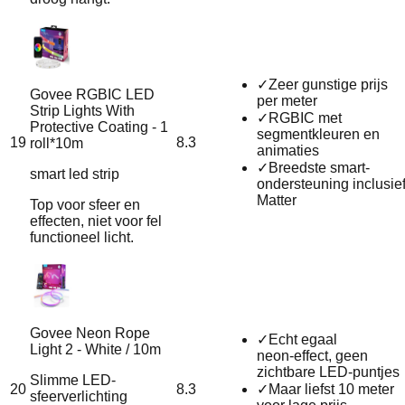
✓
Zeer gunstige prijs
Govee RGBIC LED
per meter
Strip Lights With
✓
RGBIC met
Protective Coating - 1
segmentkleuren en
19
8.3
roll*10m
animaties
✓
Breedste smart-
smart led strip
ondersteuning inclusie
Matter
Top voor sfeer en
effecten, niet voor fel
functioneel licht.
Govee Neon Rope
✓
Echt egaal
Light 2 - White / 10m
neon‑effect, geen
zichtbare LED-puntjes
Slimme LED-
20
8.3
✓
Maar liefst 10 meter
sfeerverlichting