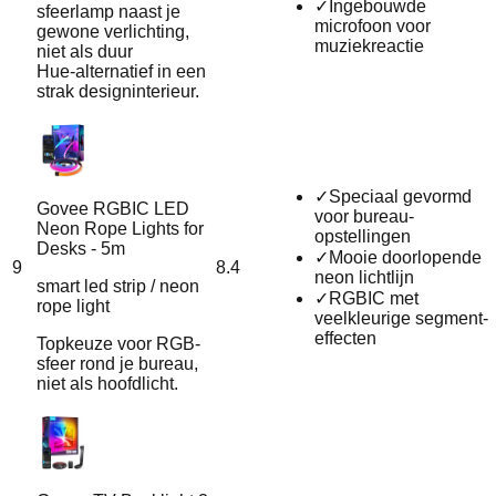
✓
Ingebouwde
sfeerlamp naast je
microfoon voor
gewone verlichting,
muziekreactie
niet als duur
Hue‑alternatief in een
strak designinterieur.
✓
Speciaal gevormd
Govee RGBIC LED
voor bureau-
Neon Rope Lights for
opstellingen
Desks - 5m
✓
Mooie doorlopende
9
8.4
neon lichtlijn
smart led strip / neon
✓
RGBIC met
rope light
veelkleurige segment-
effecten
Topkeuze voor RGB-
sfeer rond je bureau,
niet als hoofdlicht.