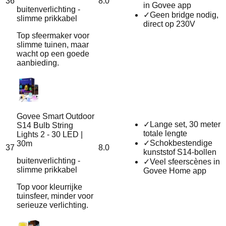
36
8.0
in Govee app
buitenverlichting -
✓
Geen bridge nodig,
slimme prikkabel
direct op 230V
Top sfeermaker voor
slimme tuinen, maar
wacht op een goede
aanbieding.
Govee Smart Outdoor
✓
Lange set, 30 meter
S14 Bulb String
totale lengte
Lights 2 - 30 LED |
✓
Schokbestendige
30m
37
8.0
kunststof S14-bollen
buitenverlichting -
✓
Veel sfeerscènes in
slimme prikkabel
Govee Home app
Top voor kleurrijke
tuinsfeer, minder voor
serieuze verlichting.