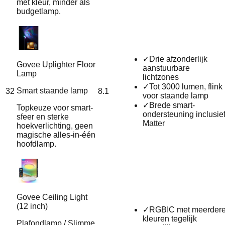
met kleur, minder als
budgetlamp.
✓
Drie afzonderlijk
Govee Uplighter Floor
aanstuurbare
Lamp
lichtzones
✓
Tot 3000 lumen, flink
Smart staande lamp
32
8.1
voor staande lamp
✓
Brede smart-
Topkeuze voor smart-
ondersteuning inclusie
sfeer en sterke
Matter
hoekverlichting, geen
magische alles-in-één
hoofdlamp.
Govee Ceiling Light
(12 inch)
✓
RGBIC met meerder
kleuren tegelijk
Plafondlamp / Slimme