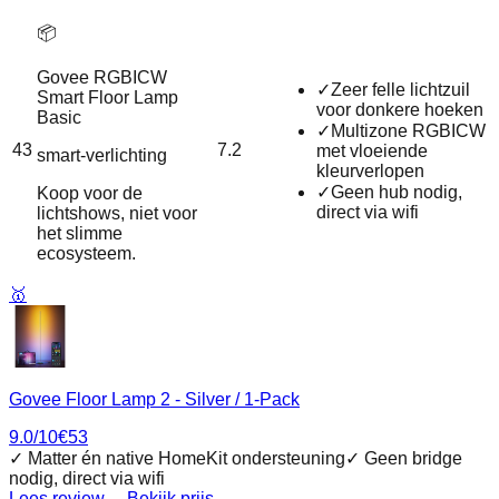
📦
Govee RGBICW
✓
Zeer felle lichtzuil
Smart Floor Lamp
voor donkere hoeken
Basic
✓
Multizone RGBICW
43
7.2
met vloeiende
smart-verlichting
kleurverlopen
✓
Geen hub nodig,
Koop voor de
direct via wifi
lichtshows, niet voor
het slimme
ecosysteem.
🥇
Govee Floor Lamp 2 - Silver / 1-Pack
9.0
/10
€
53
✓
Matter én native HomeKit ondersteuning
✓
Geen bridge
nodig, direct via wifi
Lees review →
Bekijk prijs →