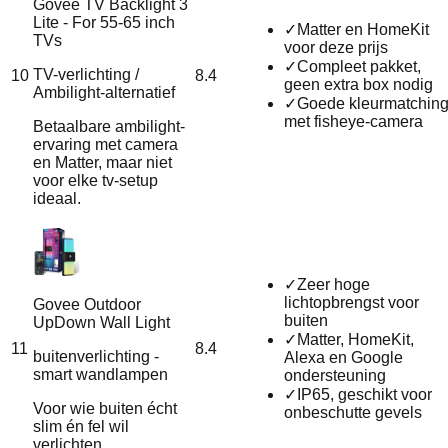
Govee TV Backlight 3
Lite - For 55-65 inch
✓
Matter en HomeKit
TVs
voor deze prijs
✓
Compleet pakket,
TV-verlichting /
10
8.4
geen extra box nodig
Ambilight-alternatief
✓
Goede kleurmatchin
met fisheye-camera
Betaalbare ambilight-
ervaring met camera
en Matter, maar niet
voor elke tv-setup
ideaal.
✓
Zeer hoge
lichtopbrengst voor
Govee Outdoor
buiten
UpDown Wall Light
✓
Matter, HomeKit,
11
8.4
buitenverlichting -
Alexa en Google
smart wandlampen
ondersteuning
✓
IP65, geschikt voor
Voor wie buiten écht
onbeschutte gevels
slim én fel wil
verlichten.