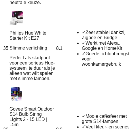
neutrale keuze.
✓
Zeer stabiel dankzij
Philips Hue White
Zigbee en Bridge
Starter Kit E27
✓
Werkt met Alexa,
Slimme verlichting
35
8.1
Google en HomeKit
✓
Goede lichtopbrengs
Perfect als startpunt
voor
voor een serieus Hue-
woonkamergebruik
systeem, te duur als je
alleen wat wilt spelen
met slimme lampen.
Govee Smart Outdoor
S14 Bulb String
✓
Mooie cafésfeer met
Lights 2 - 15 LED |
grote S14-lampen
15m
✓
Veel kleur- en scène