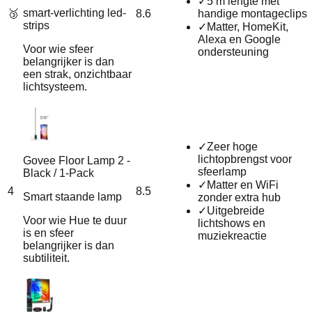
✓
5 m lengte met
smart-verlichting led-
🥉
8.6
handige montageclips
strips
✓
Matter, HomeKit,
Alexa en Google
Voor wie sfeer
ondersteuning
belangrijker is dan
een strak, onzichtbaar
lichtsysteem.
✓
Zeer hoge
lichtopbrengst voor
Govee Floor Lamp 2 -
sfeerlamp
Black / 1-Pack
✓
Matter en WiFi
4
8.5
Smart staande lamp
zonder extra hub
✓
Uitgebreide
Voor wie Hue te duur
lichtshows en
is en sfeer
muziekreactie
belangrijker is dan
subtiliteit.