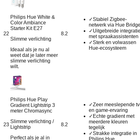
Philips Hue White &
✓
Stabiel Zigbee-
Color Ambiance
netwerk via Hue Bridg
Starter Kit E27
✓
Uitgebreide integrati
22
8.2
met spraakassistenten
Slimme verlichting
✓
Sterk en volwassen
Hue-ecosysteem
Ideaal als je nu al
weet dat je later meer
slimme verlichting
wilt.
Philips Hue Play
✓
Zeer meeslepende tv
Gradient Lightstrip 3
en game-ervaring
meter Chromasync
✓
Echte gradient met
Slimme verlichting /
meerdere kleuren
23
8.2
Lightstrip
tegelijk
✓
Strakke integratie in
Perfect als je al in
Philips Hue