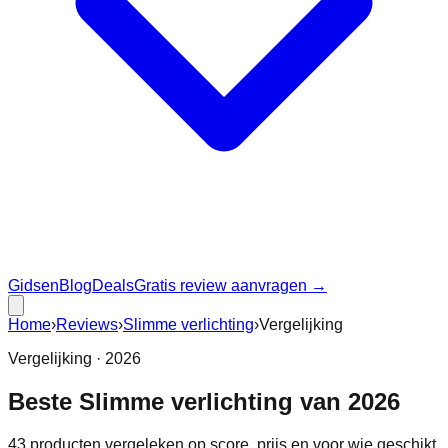
Gidsen
Blog
Deals
Gratis review aanvragen →
Home
›
Reviews
›
Slimme verlichting
›
Vergelijking
Vergelijking ·
2026
Beste
Slimme verlichting
van
2026
43
producten vergeleken op score, prijs en voor wie geschikt.