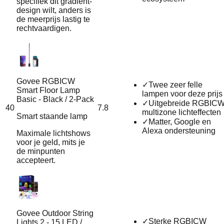
specifiek dit gradient-
design wilt, anders is
de meerprijs lastig te
rechtvaardigen.
Govee RGBICW
✓
Twee zeer felle
Smart Floor Lamp
lampen voor deze prijs
Basic - Black / 2-Pack
✓
Uitgebreide RGBIC
40
7.8
multizone lichteffecten
Smart staande lamp
✓
Matter, Google en
Alexa ondersteuning
Maximale lichtshows
voor je geld, mits je
de minpunten
accepteert.
Govee Outdoor String
✓
Sterke RGBICW
Lights 2 - 15 LED /