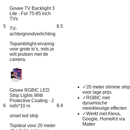
Govee TV Backlight 3
Lite - For 75-85 inch
TVs
5
8.5
TV-
achtergrondverlichting
Topambilight-ervaring
voor grote tv’s, mits je
wilt prutsen met de
camera.
✓
20 meter slimme strip
Govee RGBIC LED
voor lage prijs
Strip Lights With
✓
RGBIC met
Protective Coating - 2
dynamische
6
8.4
rolls*10 m
meerkleurige effecten
✓
Werkt met Alexa,
smart led strip
Google, HomeKit via
Matter
Topdeal voor 20 meter