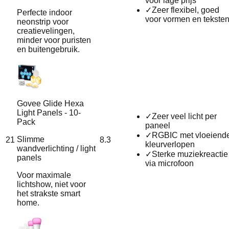
voor lage prijs
✓
Zeer flexibel, goed
Perfecte indoor
voor vormen en tekste
neonstrip voor
creatievelingen,
minder voor puristen
en buitengebruik.
Govee Glide Hexa
Light Panels - 10-
✓
Zeer veel licht per
Pack
paneel
✓
RGBIC met vloeiend
Slimme
21
8.3
kleurverlopen
wandverlichting / light
✓
Sterke muziekreactie
panels
via microfoon
Voor maximale
lichtshow, niet voor
het strakste smart
home.