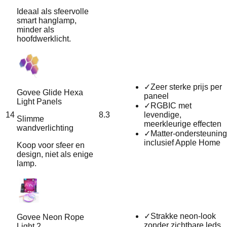
Ideaal als sfeervolle
smart hanglamp,
minder als
hoofdwerklicht.
✓
Zeer sterke prijs per
Govee Glide Hexa
paneel
Light Panels
✓
RGBIC met
14
8.3
levendige,
Slimme
meerkleurige effecten
wandverlichting
✓
Matter-ondersteuning
inclusief Apple Home
Koop voor sfeer en
design, niet als enige
lamp.
✓
Strakke neon-look
Govee Neon Rope
zonder zichtbare leds
Light 2