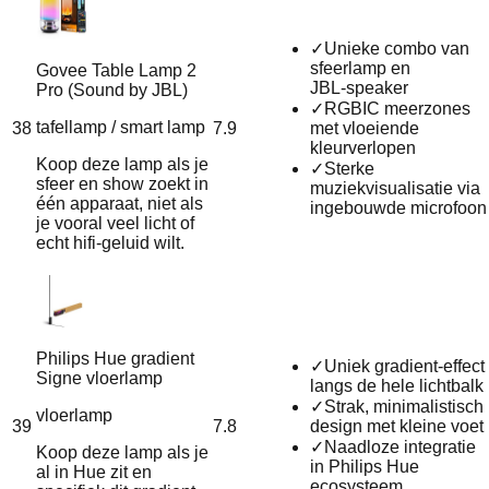
✓
Unieke combo van
sfeerlamp en
Govee Table Lamp 2
JBL‑speaker
Pro (Sound by JBL)
✓
RGBIC meerzones
tafellamp / smart lamp
38
7.9
met vloeiende
kleurverlopen
Koop deze lamp als je
✓
Sterke
sfeer en show zoekt in
muziekvisualisatie via
één apparaat, niet als
ingebouwde microfoon
je vooral veel licht of
echt hifi-geluid wilt.
Philips Hue gradient
✓
Uniek gradient-effect
Signe vloerlamp
langs de hele lichtbalk
✓
Strak, minimalistisch
vloerlamp
39
7.8
design met kleine voet
✓
Naadloze integratie
Koop deze lamp als je
in Philips Hue
al in Hue zit en
ecosysteem