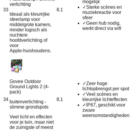
mogelijk
verlichting
✓
Sterke scènes en
33
8.1
muziekreactie voor
Ideaal als kleurrijke
sfeer
sfeerlamp voor
✓
Geen hub nodig,
middelgrote kamers,
werkt direct via wifi
minder logisch als
nuchtere
hoofdverlichting of
voor
Apple‑huishoudens.
Govee Outdoor
✓
Zeer hoge
Ground Lights 2 (4-
lichtopbrengst per spot
pack)
✓
Veel scènes en
34
8.1
kleurrijke lichteffecten
buitenverlichting -
✓
IP67, geschikt voor
slimme grondspots
zware
weersomstandigheden
Veel licht en effecten
voor je tuin, maar niet
de zuinigste of meest