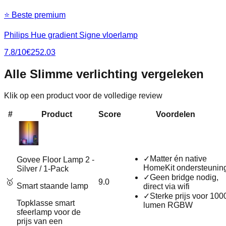
⭐ Beste premium
Philips Hue gradient Signe vloerlamp
7.8
/10
€
252.03
Alle
Slimme verlichting
vergeleken
Klik op een product voor de volledige review
#
Product
Score
Voordelen
✓
Matter én native
Govee Floor Lamp 2 -
HomeKit ondersteunin
Silver / 1-Pack
✓
Geen bridge nodig,
🥇
9.0
Smart staande lamp
direct via wifi
✓
Sterke prijs voor 100
Topklasse smart
lumen RGBW
sfeerlamp voor de
prijs van een