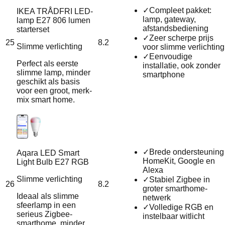
✓
Compleet pakket:
IKEA TRÅDFRI LED-
lamp, gateway,
lamp E27 806 lumen
afstandsbediening
starterset
✓
Zeer scherpe prijs
25
8.2
Slimme verlichting
voor slimme verlichting
✓
Eenvoudige
Perfect als eerste
installatie, ook zonder
slimme lamp, minder
smartphone
geschikt als basis
voor een groot, merk-
mix smart home.
✓
Brede ondersteuning
Aqara LED Smart
HomeKit, Google en
Light Bulb E27 RGB
Alexa
Slimme verlichting
✓
Stabiel Zigbee in
26
8.2
groter smarthome-
Ideaal als slimme
netwerk
sfeerlamp in een
✓
Volledige RGB en
serieus Zigbee-
instelbaar witlicht
smarthome, minder