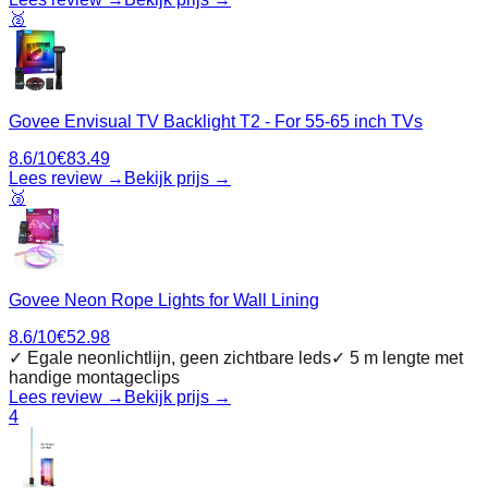
🥈
Govee Envisual TV Backlight T2 - For 55-65 inch TVs
8.6
/10
€
83.49
Lees review →
Bekijk prijs →
🥉
Govee Neon Rope Lights for Wall Lining
8.6
/10
€
52.98
✓
Egale neonlichtlijn, geen zichtbare leds
✓
5 m lengte met
handige montageclips
Lees review →
Bekijk prijs →
4