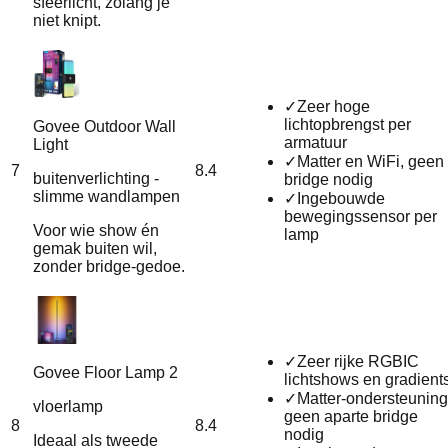
sfeerlicht, zolang je
niet knipt.
✓
Zeer hoge
lichtopbrengst per
Govee Outdoor Wall
armatuur
Light
✓
Matter en WiFi, geen
7
8.4
buitenverlichting -
bridge nodig
slimme wandlampen
✓
Ingebouwde
bewegingssensor per
Voor wie show én
lamp
gemak buiten wil,
zonder bridge-gedoe.
✓
Zeer rijke RGBIC
Govee Floor Lamp 2
lichtshows en gradient
✓
Matter‑ondersteuning
vloerlamp
geen aparte bridge
8
8.4
nodig
Ideaal als tweede