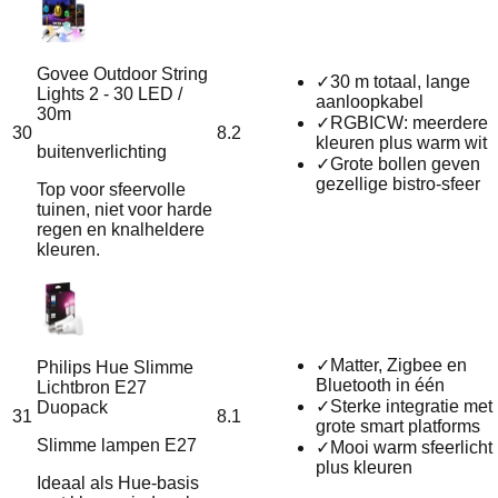
Govee Outdoor String
✓
30 m totaal, lange
Lights 2 - 30 LED /
aanloopkabel
30m
✓
RGBICW: meerdere
30
8.2
kleuren plus warm wit
buitenverlichting
✓
Grote bollen geven
gezellige bistro-sfeer
Top voor sfeervolle
tuinen, niet voor harde
regen en knalheldere
kleuren.
✓
Matter, Zigbee en
Philips Hue Slimme
Bluetooth in één
Lichtbron E27
✓
Sterke integratie met
Duopack
31
8.1
grote smart platforms
Slimme lampen E27
✓
Mooi warm sfeerlicht
plus kleuren
Ideaal als Hue-basis